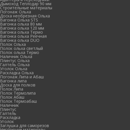
Дымоход Теплодар 90 мм
Cтроительные материалы
Погонаж Ольха
Доска необрезная Ольха
Вагонка Ольха STS
Вагонка ольха 80 мм
Вагонка ольха 120 мм
Вагонка ольха Термо
Вагонка ольха Реечная
Вагонка ольха DUO
Полок Ольха
Полок ольха светлый
Полок ольха Термо
Наличник Ольха
Плинтус Ольха
Галтель Ольха
Уголок Ольха
Раскладка Ольха
Погонаж Липа и Абаш
Вагонка липа
Доска для полков
Полок Липа
Полок Термолипа
Полок Абаш
Полок Термоабаш
Наличник
Плинтус
Галтель
Раскладка
Уголок
Заглушка для саморезов
Негорючие материалы