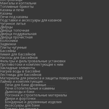
Мангалы и коптильни
Топливные брикеты
Казаны и печи
Казаны
Печи под казаны
Подставки и аксессуары для казанов
Чугунное литье
Дверцы
Дверца топочная
Дверца поддувальная
Дверца прочистная
Колосники
Задвижки
Плиты чугунные
Бассейны
Химия для бассейнов
Насосы для бассейнов
Фильтры и фильтровальные установки
Противотоки и комплектующие к ним
Закладные элементы
Нагрев воды в бассейне
Лестницы для бассейнов
Материалы для ремонта и защиты поверхностей
Лайнер и комплектующие
Печи для бани дровяные
Печи отопительные и камины
Дымоходы и баки
Погонаж и строительные материалы
Двери и форточки
Бондарные и деревянные изделия
Аксессуары для бани
Товары для пикника