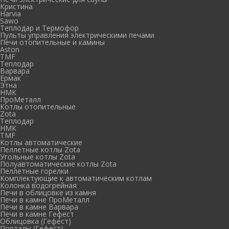
Кристина
Harvia
Sawo
Теплодар и Термофор
Пульты управления электрическими печами
Печи отопительные и камины
Aston
TMF
Теплодар
Варвара
Ермак
Этна
НМК
ПроМеталл
Котлы отопительные
Zota
Теплодар
НМК
TMF
Котлы автоматические
Пеллетные котлы Zota
Угольные котлы Zota
Полуавтоматические котлы Zota
Пеллетные горелки
Комплектующие к автоматическим котлам
Колонка водогрейная
Печи в облицовке из камня
Печи в камне ПроМеталл
Печи в камне Варвара
Печи в камне Гефест
Облицовка (Гефест)
Порталы (Гефест)