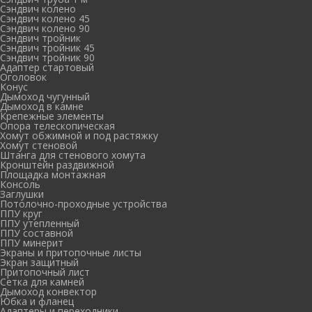
Сэндвич колено
Сэндвич колено 45
Сэндвич колено 90
Сэндвич тройник
Сэндвич тройник 45
Сэндвич тройник 90
Адаптер стартовый
Оголовок
Конус
Дымоход чугунный
Дымоход в камне
Крепежные элементы
Опора телескопическая
Хомут обжимной и под растяжку
Хомут стеновой
Штанга для стенового хомута
Кронштейн раздвижной
Площадка монтажная
Консоль
Заглушки
Потолочно-проходные устройства
ППУ круг
ППУ утепленный
ППУ составной
ППУ минерит
Экраны и притопочные листы
Экран защитный
Притопочный лист
Сетка для камней
Дымоход конвектор
Юбка и фланец
Адаптеры и переходники