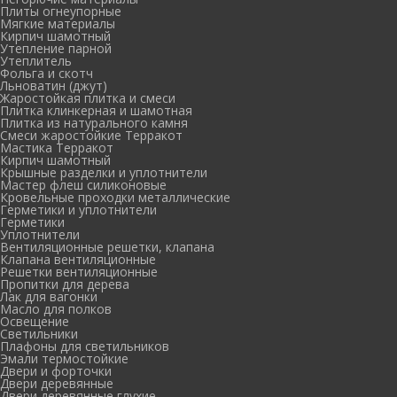
Плиты огнеупорные
Мягкие материалы
Кирпич шамотный
Утепление парной
Утеплитель
Фольга и скотч
Льноватин (джут)
Жаростойкая плитка и смеси
Плитка клинкерная и шамотная
Плитка из натурального камня
Смеси жаростойкие Терракот
Мастика Терракот
Кирпич шамотный
Крышные разделки и уплотнители
Мастер флеш силиконовые
Кровельные проходки металлические
Герметики и уплотнители
Герметики
Уплотнители
Вентиляционные решетки, клапана
Клапана вентиляционные
Решетки вентиляционные
Пропитки для дерева
Лак для вагонки
Масло для полков
Освещение
Светильники
Плафоны для светильников
Эмали термостойкие
Двери и форточки
Двери деревянные
Двери деревянные глухие