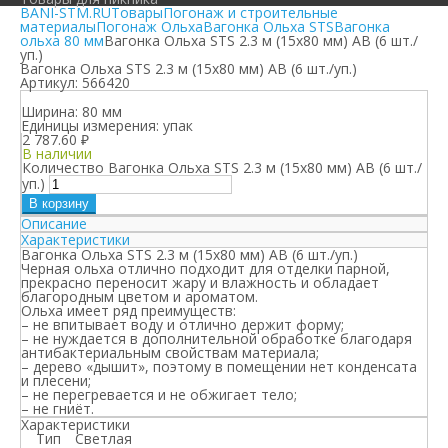
BANI-STM.RU
Товары
Погонаж и строительные
материалы
Погонаж Ольха
Вагонка Ольха STS
Вагонка
ольха 80 мм
Вагонка Ольха STS 2.3 м (15х80 мм) АВ (6 шт./
уп.)
Вагонка Ольха STS 2.3 м (15х80 мм) АВ (6 шт./уп.)
Артикул:
566420
Ширина:
80 мм
Единицы измерения:
упак
2 787.60
₽
В наличии
Количество Вагонка Ольха STS 2.3 м (15х80 мм) АВ (6 шт./
уп.)
В корзину
Описание
Характеристики
Вагонка Ольха STS 2.3 м (15х80 мм) АВ (6 шт./уп.)
Черная ольха отлично подходит для отделки парной,
прекрасно переносит жару и влажность и обладает
благородным цветом и ароматом.
Ольха имеет ряд преимуществ:
– не впитывает воду и отлично держит форму;
– не нуждается в дополнительной обработке благодаря
антибактериальным свойствам материала;
– дерево «дышит», поэтому в помещении нет конденсата
и плесени;
– не перегревается и не обжигает тело;
– не гниёт.
Характеристики
Тип
Светлая