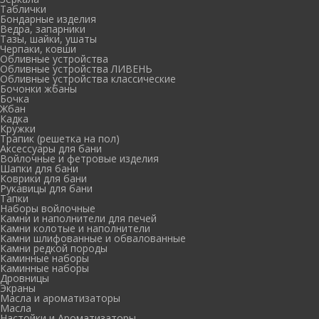
Таблички
Бондарные изделия
Ведра, запарники
Тазы, шайки, ушаты
Черпаки, ковши
Обливные устройства
Обливные устройства ЛИВЕНЬ
Обливные устройства классические
Бочонки жбаны
Бочка
Жбан
Кадка
Кружки
Трапик (решетка на пол)
Аксессуары для бани
Войлочные и фетровые изделия
Шапки для бани
Коврики для бани
Рукавицы для бани
Тапки
Наборы войлочные
Камни и наполнители для печей
Камни колотые и наполнители
Камни шлифованные и обвалованные
Камни редкой породы
Каминные наборы
Каминные наборы
Дровницы
Экраны
Масла и ароматизаторы
Масла
Настойки и Ароматизаторы