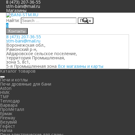
8 (473) 207-36-55
stm-bani@mail.ru
Магазины
Найти:
0
Контакты
8 (473) 207-36-55
stm-bani@mail.ru
Воронежская обл.,
Рамонский р-н,
Айдаровское сельское поселение,
территория Промышленная,
зона 5, 8с1,
5-я Промышленная зона
Все магазины и карты
Каталог товаров
Печи и котлы
Печи дровяные для бани
Aston
НМК
TMF
Теплодар
Варвара
ПроМеталл
Ермак
Fireway
Везувий
Гефест
Harvia
Печи электрические для сауны