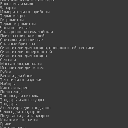
Бальзамы и мыло
Запарки
Измерительные приборы
Термометры
Гигрометры
Термогигрометры
Часы песочные
Соль розовая гималайская
Плитка соляная и клей
Светильники соляные
Соляные брикеты
Очистители дымоходов, поверхностей, септики
Очистители поверхностей
Очиститель дымоходов
Септики
Массажеры, мочалки
Испарители для масел
Губки
Веники для бани
Текстильные изделия
Наборы
Килты и парео
Полотенце
Товары для пикника
Тандыры и аксессуары
Тандыры
Аксессуары для тандыров
Чехлы для тандыров
Подставки для тандыров
Крышки и колпачки
Грили
Костровницы