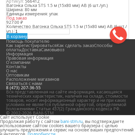
Артикул:
566412
Вагонка Ольха STS 1.5 м (15х80 мм) АВ (6 шт./уп.)
Ширина:
80 мм
Единицы измерения:
упак
Под заказ
927.00
₽
Количество Вагонка Ольха STS 1.5 м (15х80 мм) АВ (6 шт./
уп.)
В корзину
Помощь покупателю
Как зарегистрироваться
Как сделать заказ
Способы
оплаты
Доставка
Самовывоз
Информация
Правовая информация
О компании
Контакты
О нас
Оптовикам
Расположение магазинов
Связаться с нами
8 (473) 207-36-55
Вся представленная на сайте информация, касающаяся
технических характеристик, наличия на складе, стоимости
товаров, носит информационный характер и ни при каких
условиях не является публичной офертой, определяемой
положениями Статьи 437(2) Гражданского кодекса РФ.
© 2002-2026 BANI-STM
Сайт использует Cookie
Продолжая работу с сайтом
bani-stm.ru
, вы подтверждаете
использование сайтом cookies вашего браузера с целью
улучшить предложения и сервис на основе ваших предпочтений
и интересов.
Подробности.