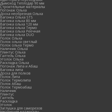
Дымоход Теплодар 90 мм
Cтроительные материалы
Погонаж Ольха
Доска необрезная Ольха
Вагонка Ольха STS
Вагонка ольха 80 мм
Вагонка ольха 120 мм
Вагонка ольха Термо
Вагонка ольха Реечная
Вагонка ольха DUO
Полок Ольха
Полок ольха светлый
Полок ольха Термо
Наличник Ольха
Плинтус Ольха
Галтель Ольха
Уголок Ольха
Раскладка Ольха
Погонаж Липа и Абаш
Вагонка липа
Доска для полков
Полок Липа
Полок Термолипа
Полок Абаш
Полок Термоабаш
Наличник
Плинтус
Галтель
Раскладка
Уголок
Заглушка для саморезов
Негорючие материалы