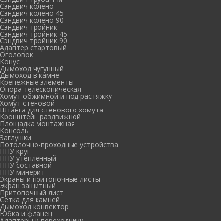
Сэндвич колено
Сэндвич колено 45
Сэндвич колено 90
Сэндвич тройник
Сэндвич тройник 45
Сэндвич тройник 90
Адаптер стартовый
Оголовок
Конус
Дымоход чугунный
Дымоход в камне
Крепежные элементы
Опора телескопическая
Хомут обжимной и под растяжку
Хомут стеновой
Штанга для стенового хомута
Кронштейн раздвижной
Площадка монтажная
Консоль
Заглушки
Потолочно-проходные устройства
ППУ круг
ППУ утепленный
ППУ составной
ППУ минерит
Экраны и притопочные листы
Экран защитный
Притопочный лист
Сетка для камней
Дымоход конвектор
Юбка и фланец
Адаптеры и переходники