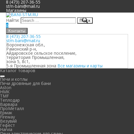
8 (473) 207-36-55
stm-bani@mail.ru
Магазины
Найти:
0
Контакты
8 (473) 207-36-55
stm-bani@mail.ru
Воронежская обл.,
Рамонский р-н,
Айдаровское сельское поселение,
территория Промышленная,
зона 5, 8с1,
5-я Промышленная зона
Все магазины и карты
Каталог товаров
Печи и котлы
Печи дровяные для бани
Aston
НМК
TMF
Теплодар
Варвара
ПроМеталл
Ермак
Fireway
Везувий
Гефест
Harvia
Печи электрические для сауны