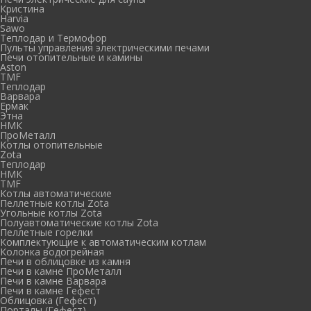
Кристина
Harvia
Sawo
Теплодар и Термофор
Пульты управления электрическими печами
Печи отопительные и камины
Aston
TMF
Теплодар
Варвара
Ермак
Этна
НМК
ПроМеталл
Котлы отопительные
Zota
Теплодар
НМК
TMF
Котлы автоматические
Пеллетные котлы Zota
Угольные котлы Zota
Полуавтоматические котлы Zota
Пеллетные горелки
Комплектующие к автоматическим котлам
Колонка водогрейная
Печи в облицовке из камня
Печи в камне ПроМеталл
Печи в камне Варвара
Печи в камне Гефест
Облицовка (Гефест)
Порталы (Гефест)