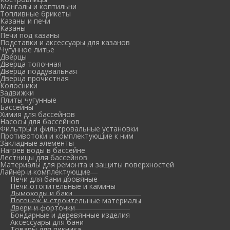
Мангалы и коптильни
Топливные брикеты
Казаны и печи
Казаны
Печи под казаны
Подставки и аксессуары для казанов
Чугунное литье
Дверцы
Дверца топочная
Дверца поддувальная
Дверца прочистная
Колосники
Задвижки
Плиты чугунные
Бассейны
Химия для бассейнов
Насосы для бассейнов
Фильтры и фильтровальные установки
Противотоки и комплектующие к ним
Закладные элементы
Нагрев воды в бассейне
Лестницы для бассейнов
Материалы для ремонта и защиты поверхностей
Лайнер и комплектующие
Печи для бани дровяные
Печи отопительные и камины
Дымоходы и баки
Погонаж и строительные материалы
Двери и форточки
Бондарные и деревянные изделия
Аксессуары для бани
Товары для пикника