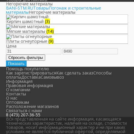
Негорючие материалы
BANI-STM.RU
Товары
Погонаж и строительные
материалы
Негорючие материалы
Кирпич шамотный
(3)
Мягкие материалы
(14)
Плиты огнеупорные
(9)
Цена
Помощь покупателю
Как зарегистрироваться
Как сделать заказ
Способы
оплаты
Доставка
Самовывоз
Информация
Правовая информация
О компании
Контакты
О нас
Оптовикам
Расположение магазинов
Связаться с нами
8 (473) 207-36-55
Вся представленная на сайте информация, касающаяся
технических характеристик, наличия на складе, стоимости
товаров, носит информационный характер и ни при каких
условиях не является публичной офертой, определяемой