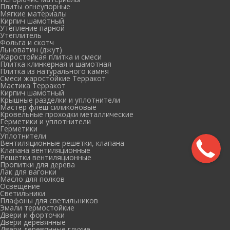
Плиты огнеупорные
Мягкие материалы
Кирпич шамотный
Утепление парной
Утеплитель
Фольга и скотч
Льноватин (джут)
Жаростойкая плитка и смеси
Плитка клинкерная и шамотная
Плитка из натурального камня
Смеси жаростойкие Терракот
Мастика Терракот
Кирпич шамотный
Крышные разделки и уплотнители
Мастер флеш силиконовые
Кровельные проходки металлические
Герметики и уплотнители
Герметики
Уплотнители
Вентиляционные решетки, клапана
Клапана вентиляционные
Решетки вентиляционные
Пропитки для дерева
Лак для вагонки
Масло для полков
Освещение
Светильники
Плафоны для светильников
Эмали термостойкие
Двери и форточки
Двери деревянные
Двери деревянные глухие