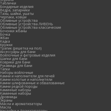
Таблички
Бондарные изделия
Ведра, запарники
Тазы, шайки, ушаты
Черпаки, ковши
Обливные устройства
Обливные устройства ЛИВЕНЬ
Обливные устройства классические
Бочонки жбаны
Бочка
Жбан
Кадка
Кружки
Трапик (решетка на пол)
Аксессуары для бани
Войлочные и фетровые изделия
Шапки для бани
Коврики для бани
Рукавицы для бани
Тапки
Наборы войлочные
Камни и наполнители для печей
Камни колотые и наполнители
Камни шлифованные и обвалованные
Камни редкой породы
Каминные наборы
Каминные наборы
Дровницы
Экраны
Масла и ароматизаторы
Масла
Настойки и Ароматизаторы