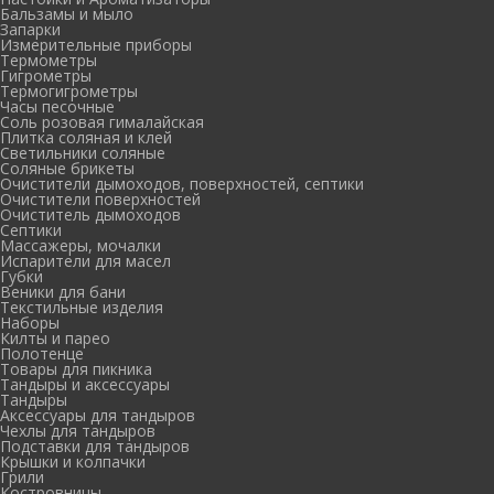
Бальзамы и мыло
Запарки
Измерительные приборы
Термометры
Гигрометры
Термогигрометры
Часы песочные
Соль розовая гималайская
Плитка соляная и клей
Светильники соляные
Соляные брикеты
Очистители дымоходов, поверхностей, септики
Очистители поверхностей
Очиститель дымоходов
Септики
Массажеры, мочалки
Испарители для масел
Губки
Веники для бани
Текстильные изделия
Наборы
Килты и парео
Полотенце
Товары для пикника
Тандыры и аксессуары
Тандыры
Аксессуары для тандыров
Чехлы для тандыров
Подставки для тандыров
Крышки и колпачки
Грили
Костровницы