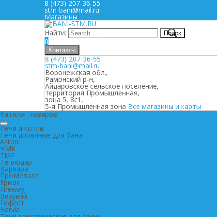
8 (473) 207-36-55
stm-bani@mail.ru
Магазины
Найти:
0
Контакты
8 (473) 207-36-55
stm-bani@mail.ru
Воронежская обл.,
Рамонский р-н,
Айдаровское сельское поселение,
территория Промышленная,
зона 5, 8с1,
5-я Промышленная зона
Все магазины и карты
Каталог товаров
Печи и котлы
Печи дровяные для бани
Aston
НМК
TMF
Теплодар
Варвара
ПроМеталл
Ермак
Fireway
Везувий
Гефест
Harvia
Печи электрические для сауны