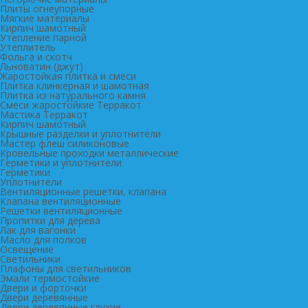
Плиты огнеупорные
Мягкие материалы
Кирпич шамотный
Утепление парной
Утеплитель
Фольга и скотч
Льноватин (джут)
Жаростойкая плитка и смеси
Плитка клинкерная и шамотная
Плитка из натурального камня
Смеси жаростойкие Терракот
Мастика Терракот
Кирпич шамотный
Крышные разделки и уплотнители
Мастер флеш силиконовые
Кровельные проходки металлические
Герметики и уплотнители
Герметики
Уплотнители
Вентиляционные решетки, клапана
Клапана вентиляционные
Решетки вентиляционные
Пропитки для дерева
Лак для вагонки
Масло для полков
Освещение
Светильники
Плафоны для светильников
Эмали термостойкие
Двери и форточки
Двери деревянные
Двери деревянные глухие