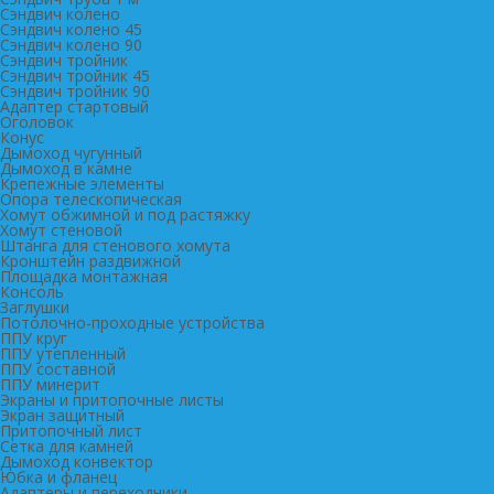
Сэндвич колено
Сэндвич колено 45
Сэндвич колено 90
Сэндвич тройник
Сэндвич тройник 45
Сэндвич тройник 90
Адаптер стартовый
Оголовок
Конус
Дымоход чугунный
Дымоход в камне
Крепежные элементы
Опора телескопическая
Хомут обжимной и под растяжку
Хомут стеновой
Штанга для стенового хомута
Кронштейн раздвижной
Площадка монтажная
Консоль
Заглушки
Потолочно-проходные устройства
ППУ круг
ППУ утепленный
ППУ составной
ППУ минерит
Экраны и притопочные листы
Экран защитный
Притопочный лист
Сетка для камней
Дымоход конвектор
Юбка и фланец
Адаптеры и переходники