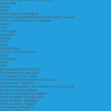
Кристина
Harvia
Sawo
Теплодар и Термофор
Пульты управления электрическими печами
Печи отопительные и камины
Aston
TMF
Теплодар
Варвара
Ермак
Этна
НМК
ПроМеталл
Котлы отопительные
Zota
Теплодар
НМК
TMF
Котлы автоматические
Пеллетные котлы Zota
Угольные котлы Zota
Полуавтоматические котлы Zota
Пеллетные горелки
Комплектующие к автоматическим котлам
Колонка водогрейная
Печи в облицовке из камня
Печи в камне ПроМеталл
Печи в камне Варвара
Печи в камне Гефест
Облицовка (Гефест)
Порталы (Гефест)