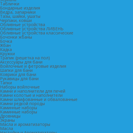
Таблички
Бондарные изделия
Ведра, запарники
Тазы, шайки, ушаты
Черпаки, ковши
Обливные устройства
Обливные устройства ЛИВЕНЬ
Обливные устройства классические
Бочонки жбаны
Бочка
Жбан
Кадка
Кружки
Трапик (решетка на пол)
Аксессуары для бани
Войлочные и фетровые изделия
Шапки для бани
Коврики для бани
Рукавицы для бани
Тапки
Наборы войлочные
Камни и наполнители для печей
Камни колотые и наполнители
Камни шлифованные и обвалованные
Камни редкой породы
Каминные наборы
Каминные наборы
Дровницы
Экраны
Масла и ароматизаторы
Масла
Настойки и Ароматизаторы