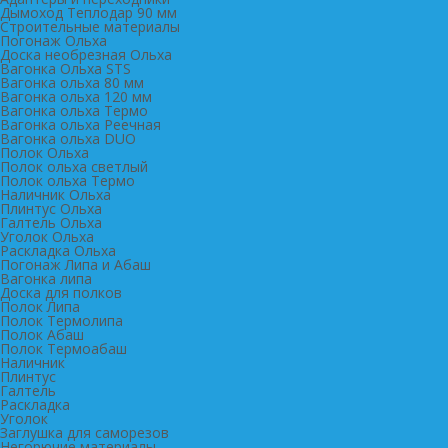
Дымоход Теплодар 90 мм
Cтроительные материалы
Погонаж Ольха
Доска необрезная Ольха
Вагонка Ольха STS
Вагонка ольха 80 мм
Вагонка ольха 120 мм
Вагонка ольха Термо
Вагонка ольха Реечная
Вагонка ольха DUO
Полок Ольха
Полок ольха светлый
Полок ольха Термо
Наличник Ольха
Плинтус Ольха
Галтель Ольха
Уголок Ольха
Раскладка Ольха
Погонаж Липа и Абаш
Вагонка липа
Доска для полков
Полок Липа
Полок Термолипа
Полок Абаш
Полок Термоабаш
Наличник
Плинтус
Галтель
Раскладка
Уголок
Заглушка для саморезов
Негорючие материалы