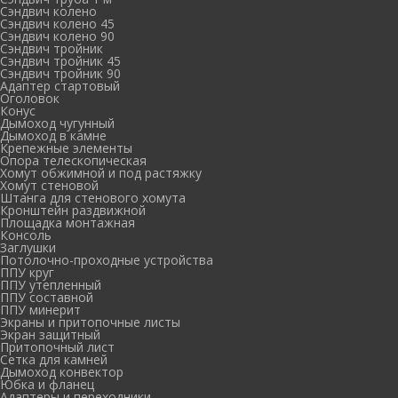
Сэндвич колено
Сэндвич колено 45
Сэндвич колено 90
Сэндвич тройник
Сэндвич тройник 45
Сэндвич тройник 90
Адаптер стартовый
Оголовок
Конус
Дымоход чугунный
Дымоход в камне
Крепежные элементы
Опора телескопическая
Хомут обжимной и под растяжку
Хомут стеновой
Штанга для стенового хомута
Кронштейн раздвижной
Площадка монтажная
Консоль
Заглушки
Потолочно-проходные устройства
ППУ круг
ППУ утепленный
ППУ составной
ППУ минерит
Экраны и притопочные листы
Экран защитный
Притопочный лист
Сетка для камней
Дымоход конвектор
Юбка и фланец
Адаптеры и переходники