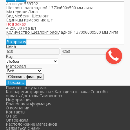
Артикул:
559702
Шезлонг раскладной 1370х600х500 мм липа
Материал:
Липа
Вид мебели:
Шезлонг
Единицы измерения:
шт
Под заказ
4 250.00
₽
за шт
Количество Шезлонг раскладной 1370х600х500 мм липа
В корзину
Цена
Вид
Материал
Помощь покупателю
Как зарегистрироваться
Как сделать заказ
Способы
оплаты
Доставка
Самовывоз
Информация
Правовая информация
О компании
Контакты
О нас
Оптовикам
Расположение магазинов
Связаться с нами