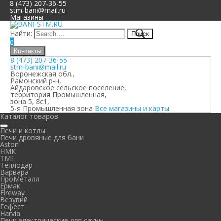
8 (473) 207-36-55
stm-bani@mail.ru
Магазины
Найти:
0
Контакты
8 (473) 207-36-55
stm-bani@mail.ru
Воронежская обл.,
Рамонский р-н,
Айдаровское сельское поселение,
территория Промышленная,
зона 5, 8с1,
5-я Промышленная зона
Все магазины и карты
Каталог товаров
Печи и котлы
Печи дровяные для бани
Aston
НМК
TMF
Теплодар
Варвара
ПроМеталл
Ермак
Fireway
Везувий
Гефест
Harvia
Печи электрические для сауны