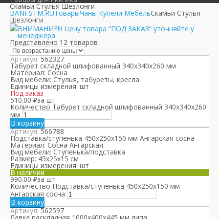
Скамьи Стулья Шезлонги
BANI-STM.RU
Товары
Чаны Купели Мебель
Скамьи Стулья
Шезлонги
ВНИМАНИЕ!!! Цену товара “ПОД ЗАКАЗ” уточняйте у
менеджера
Представлено 12 товаров
Артикул:
562327
Табурет складной шлифованный 340х340х260 мм
Материал:
Сосна
Вид мебели:
Стулья, табуреты, кресла
Единицы измерения:
шт
Под заказ
510.00
₽
за шт
Количество Табурет складной шлифованный 340х340х260
мм
В корзину
Артикул:
566788
Подставка/ступенька 450х250х150 мм Ангарская сосна
Материал:
Сосна Ангарская
Вид мебели:
Ступенька/подставка
Размер:
45х25х15 см
Единицы измерения:
шт
В наличии
990.00
₽
за шт
Количество Подставка/ступенька 450х250х150 мм
Ангарская сосна
В корзину
Артикул:
562597
Лавка раскладная 1000х400х445 мм липа