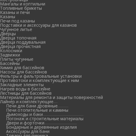
Мангалы и коптильни
Топливные брикеты
Казаны и печи
Казаны
Печи под казаны
Подставки и аксессуары для казанов
Чугунное литье
Дверцы
Дверца топочная
Дверца поддувальная
Дверца прочистная
Колосники
Задвижки
Плиты чугунные
Бассейны
Химия для бассейнов
Насосы для бассейнов
Фильтры и фильтровальные установки
Противотоки и комплектующие к ним
Закладные элементы
Нагрев воды в бассейне
Лестницы для бассейнов
Материалы для ремонта и защиты поверхностей
Лайнер и комплектующие
Печи для бани дровяные
Печи отопительные и камины
Дымоходы и баки
Погонаж и строительные материалы
Двери и форточки
Бондарные и деревянные изделия
Аксессуары для бани
Товары для пикника