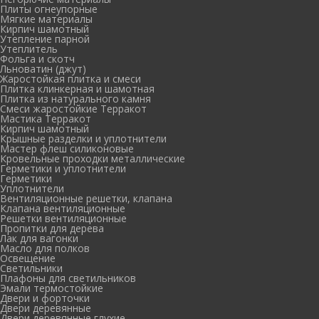
Плиты огнеупорные
Мягкие материалы
Кирпич шамотный
Утепление парной
Утеплитель
Фольга и скотч
Льноватин (джут)
Жаростойкая плитка и смеси
Плитка клинкерная и шамотная
Плитка из натурального камня
Смеси жаростойкие Терракот
Мастика Терракот
Кирпич шамотный
Крышные разделки и уплотнители
Мастер флеш силиконовые
Кровельные проходки металлические
Герметики и уплотнители
Герметики
Уплотнители
Вентиляционные решетки, клапана
Клапана вентиляционные
Решетки вентиляционные
Пропитки для дерева
Лак для вагонки
Масло для полков
Освещение
Светильники
Плафоны для светильников
Эмали термостойкие
Двери и форточки
Двери деревянные
Двери деревянные глухие