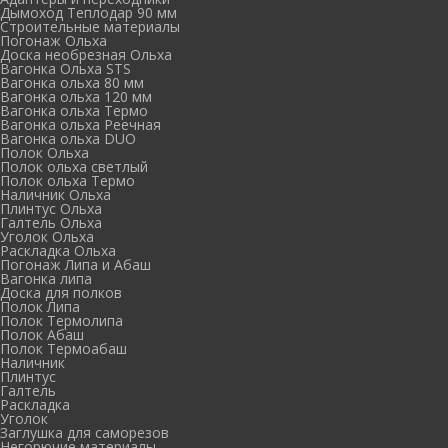
Дымоход Теплодар 90 мм
Cтроительные материалы
Погонаж Ольха
Доска необрезная Ольха
Вагонка Ольха STS
Вагонка ольха 80 мм
Вагонка ольха 120 мм
Вагонка ольха Термо
Вагонка ольха Реечная
Вагонка ольха DUO
Полок Ольха
Полок ольха светлый
Полок ольха Термо
Наличник Ольха
Плинтус Ольха
Галтель Ольха
Уголок Ольха
Раскладка Ольха
Погонаж Липа и Абаш
Вагонка липа
Доска для полков
Полок Липа
Полок Термолипа
Полок Абаш
Полок Термоабаш
Наличник
Плинтус
Галтель
Раскладка
Уголок
Заглушка для саморезов
Негорючие материалы