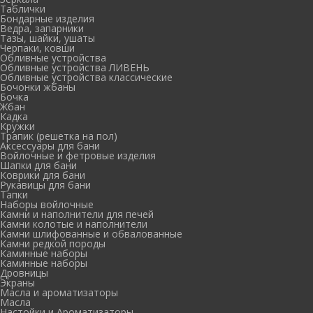
Таблички
Бондарные изделия
Ведра, запарники
Тазы, шайки, ушаты
Черпаки, ковши
Обливные устройства
Обливные устройства ЛИВЕНЬ
Обливные устройства классические
Бочонки жбаны
Бочка
Жбан
Кадка
Кружки
Трапик (решетка на пол)
Аксессуары для бани
Войлочные и фетровые изделия
Шапки для бани
Коврики для бани
Рукавицы для бани
Тапки
Наборы войлочные
Камни и наполнители для печей
Камни колотые и наполнители
Камни шлифованные и обвалованные
Камни редкой породы
Каминные наборы
Каминные наборы
Дровницы
Экраны
Масла и ароматизаторы
Масла
Настойки и Ароматизаторы