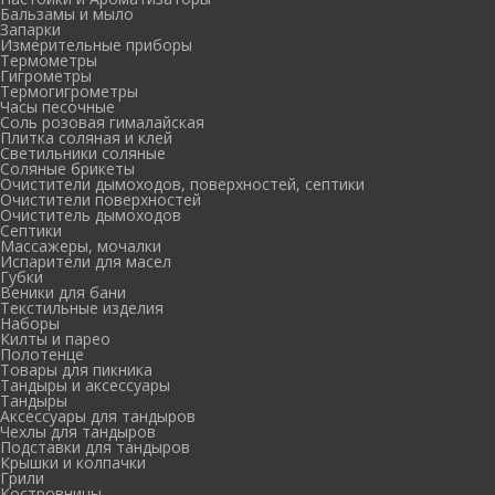
Бальзамы и мыло
Запарки
Измерительные приборы
Термометры
Гигрометры
Термогигрометры
Часы песочные
Соль розовая гималайская
Плитка соляная и клей
Светильники соляные
Соляные брикеты
Очистители дымоходов, поверхностей, септики
Очистители поверхностей
Очиститель дымоходов
Септики
Массажеры, мочалки
Испарители для масел
Губки
Веники для бани
Текстильные изделия
Наборы
Килты и парео
Полотенце
Товары для пикника
Тандыры и аксессуары
Тандыры
Аксессуары для тандыров
Чехлы для тандыров
Подставки для тандыров
Крышки и колпачки
Грили
Костровницы