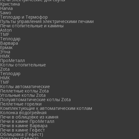
Кристина
Harvia
Sawo
Теплодар и Термофор
Пульты управления электрическими печами
Печи отопительные и камины
Aston
TMF
Теплодар
Варвара
Ермак
Этна
НМК
ПроМеталл
Котлы отопительные
Zota
Теплодар
НМК
TMF
Котлы автоматические
Пеллетные котлы Zota
Угольные котлы Zota
Полуавтоматические котлы Zota
Пеллетные горелки
Комплектующие к автоматическим котлам
Колонка водогрейная
Печи в облицовке из камня
Печи в камне ПроМеталл
Печи в камне Варвара
Печи в камне Гефест
Облицовка (Гефест)
Порталы (Гефест)