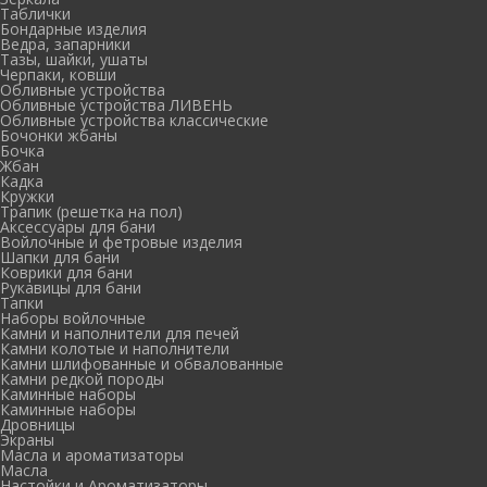
Таблички
Бондарные изделия
Ведра, запарники
Тазы, шайки, ушаты
Черпаки, ковши
Обливные устройства
Обливные устройства ЛИВЕНЬ
Обливные устройства классические
Бочонки жбаны
Бочка
Жбан
Кадка
Кружки
Трапик (решетка на пол)
Аксессуары для бани
Войлочные и фетровые изделия
Шапки для бани
Коврики для бани
Рукавицы для бани
Тапки
Наборы войлочные
Камни и наполнители для печей
Камни колотые и наполнители
Камни шлифованные и обвалованные
Камни редкой породы
Каминные наборы
Каминные наборы
Дровницы
Экраны
Масла и ароматизаторы
Масла
Настойки и Ароматизаторы