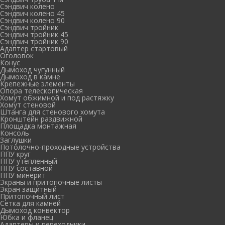
Сэндвич колено
Сэндвич колено 45
Сэндвич колено 90
Сэндвич тройник
Сэндвич тройник 45
Сэндвич тройник 90
Адаптер стартовый
Оголовок
Конус
Дымоход чугунный
Дымоход в камне
Крепежные элементы
Опора телескопическая
Хомут обжимной и под растяжку
Хомут стеновой
Штанга для стенового хомута
Кронштейн раздвижной
Площадка монтажная
Консоль
Заглушки
Потолочно-проходные устройства
ППУ круг
ППУ утепленный
ППУ составной
ППУ минерит
Экраны и притопочные листы
Экран защитный
Притопочный лист
Сетка для камней
Дымоход конвектор
Юбка и фланец
Адаптеры и переходники