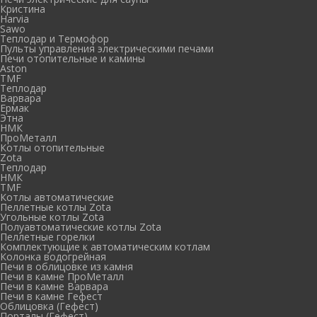
Кристина
Harvia
Sawo
Теплодар и Термофор
Пульты управления электрическими печами
Печи отопительные и камины
Aston
TMF
Теплодар
Варвара
Ермак
Этна
НМК
ПроМеталл
Котлы отопительные
Zota
Теплодар
НМК
TMF
Котлы автоматические
Пеллетные котлы Zota
Угольные котлы Zota
Полуавтоматические котлы Zota
Пеллетные горелки
Комплектующие к автоматическим котлам
Колонка водогрейная
Печи в облицовке из камня
Печи в камне ПроМеталл
Печи в камне Варвара
Печи в камне Гефест
Облицовка (Гефест)
Порталы (Гефест)