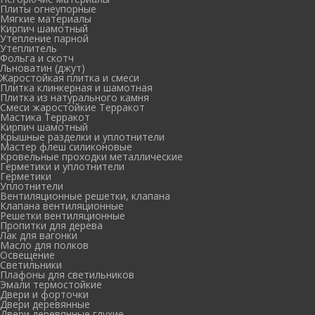
Плиты огнеупорные
Мягкие материалы
Кирпич шамотный
Утепление парной
Утеплитель
Фольга и скотч
Льноватин (джут)
Жаростойкая плитка и смеси
Плитка клинкерная и шамотная
Плитка из натурального камня
Смеси жаростойкие Терракот
Мастика Терракот
Кирпич шамотный
Крышные разделки и уплотнители
Мастер флеш силиконовые
Кровельные проходки металлические
Герметики и уплотнители
Герметики
Уплотнители
Вентиляционные решетки, клапана
Клапана вентиляционные
Решетки вентиляционные
Пропитки для дерева
Лак для вагонки
Масло для полков
Освещение
Светильники
Плафоны для светильников
Эмали термостойкие
Двери и форточки
Двери деревянные
Двери деревянные глухие