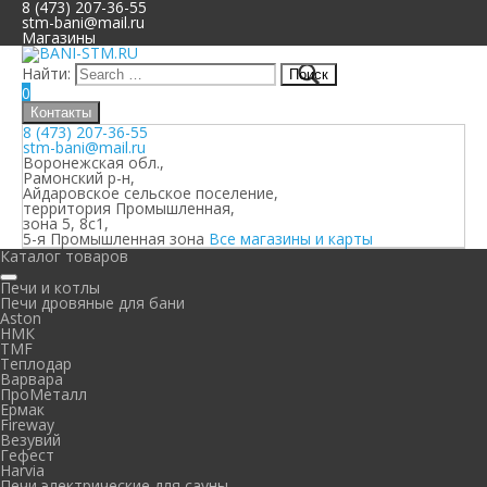
8 (473) 207-36-55
stm-bani@mail.ru
Магазины
Найти:
0
Контакты
8 (473) 207-36-55
stm-bani@mail.ru
Воронежская обл.,
Рамонский р-н,
Айдаровское сельское поселение,
территория Промышленная,
зона 5, 8с1,
5-я Промышленная зона
Все магазины и карты
Каталог товаров
Печи и котлы
Печи дровяные для бани
Aston
НМК
TMF
Теплодар
Варвара
ПроМеталл
Ермак
Fireway
Везувий
Гефест
Harvia
Печи электрические для сауны