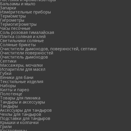
Бальзамы и мыло
Запарки
Измерительные приборы
Термометры
Гигрометры
Термогигрометры
Часы песочные
Соль розовая гималайская
Плитка соляная и клей
Светильники соляные
Соляные брикеты
Очистители дымоходов, поверхностей, септики
Очистители поверхностей
Очиститель дымоходов
Септики
Массажеры, мочалки
Испарители для масел
Губки
Веники для бани
Текстильные изделия
Наборы
Килты и парео
Полотенце
Товары для пикника
Тандыры и аксессуары
Тандыры
Аксессуары для тандыров
Чехлы для тандыров
Подставки для тандыров
Крышки и колпачки
Грили
Костровницы