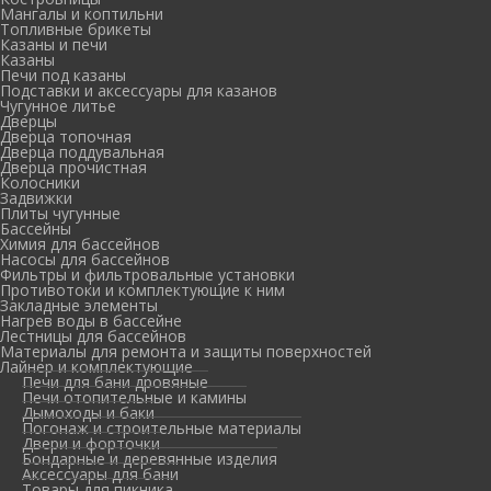
Мангалы и коптильни
Топливные брикеты
Казаны и печи
Казаны
Печи под казаны
Подставки и аксессуары для казанов
Чугунное литье
Дверцы
Дверца топочная
Дверца поддувальная
Дверца прочистная
Колосники
Задвижки
Плиты чугунные
Бассейны
Химия для бассейнов
Насосы для бассейнов
Фильтры и фильтровальные установки
Противотоки и комплектующие к ним
Закладные элементы
Нагрев воды в бассейне
Лестницы для бассейнов
Материалы для ремонта и защиты поверхностей
Лайнер и комплектующие
Печи для бани дровяные
Печи отопительные и камины
Дымоходы и баки
Погонаж и строительные материалы
Двери и форточки
Бондарные и деревянные изделия
Аксессуары для бани
Товары для пикника