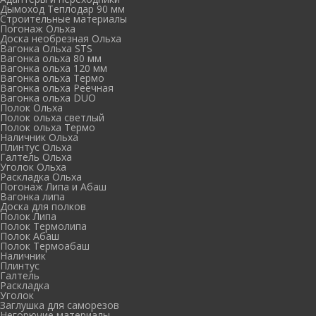
Дымоход Теплодар 90 мм
Cтроительные материалы
Погонаж Ольха
Доска необрезная Ольха
Вагонка Ольха STS
Вагонка ольха 80 мм
Вагонка ольха 120 мм
Вагонка ольха Термо
Вагонка ольха Реечная
Вагонка ольха DUO
Полок Ольха
Полок ольха светлый
Полок ольха Термо
Наличник Ольха
Плинтус Ольха
Галтель Ольха
Уголок Ольха
Раскладка Ольха
Погонаж Липа и Абаш
Вагонка липа
Доска для полков
Полок Липа
Полок Термолипа
Полок Абаш
Полок Термоабаш
Наличник
Плинтус
Галтель
Раскладка
Уголок
Заглушка для саморезов
Негорючие материалы