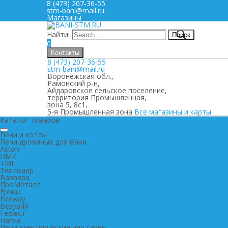
8 (473) 207-36-55
stm-bani@mail.ru
Магазины
Найти:
0
Контакты
8 (473) 207-36-55
stm-bani@mail.ru
Воронежская обл.,
Рамонский р-н,
Айдаровское сельское поселение,
территория Промышленная,
зона 5, 8с1,
5-я Промышленная зона
Все магазины и карты
Каталог товаров
Печи и котлы
Печи дровяные для бани
Aston
НМК
TMF
Теплодар
Варвара
ПроМеталл
Ермак
Fireway
Везувий
Гефест
Harvia
Печи электрические для сауны