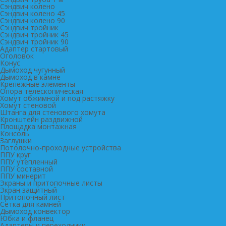
Сэндвич колено
Сэндвич колено 45
Сэндвич колено 90
Сэндвич тройник
Сэндвич тройник 45
Сэндвич тройник 90
Адаптер стартовый
Оголовок
Конус
Дымоход чугунный
Дымоход в камне
Крепежные элементы
Опора телескопическая
Хомут обжимной и под растяжку
Хомут стеновой
Штанга для стенового хомута
Кронштейн раздвижной
Площадка монтажная
Консоль
Заглушки
Потолочно-проходные устройства
ППУ круг
ППУ утепленный
ППУ составной
ППУ минерит
Экраны и притопочные листы
Экран защитный
Притопочный лист
Сетка для камней
Дымоход конвектор
Юбка и фланец
Адаптеры и переходники