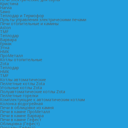
Кристина
Harvia
Sawo
Теплодар и Термофор
Пульты управления электрическими печами
Печи отопительные и камины
Aston
TMF
Теплодар
Варвара
Ермак
Этна
НМК
ПроМеталл
Котлы отопительные
Zota
Теплодар
НМК
TMF
Котлы автоматические
Пеллетные котлы Zota
Угольные котлы Zota
Полуавтоматические котлы Zota
Пеллетные горелки
Комплектующие к автоматическим котлам
Колонка водогрейная
Печи в облицовке из камня
Печи в камне ПроМеталл
Печи в камне Варвара
Печи в камне Гефест
Облицовка (Гефест)
Порталы (Гефест)