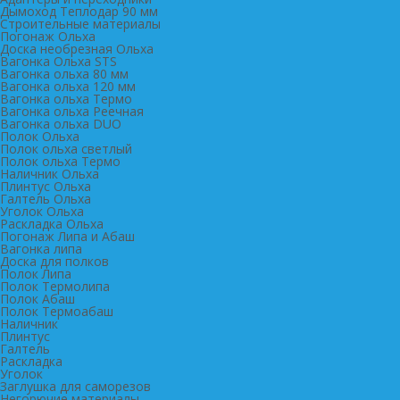
Дымоход Теплодар 90 мм
Cтроительные материалы
Погонаж Ольха
Доска необрезная Ольха
Вагонка Ольха STS
Вагонка ольха 80 мм
Вагонка ольха 120 мм
Вагонка ольха Термо
Вагонка ольха Реечная
Вагонка ольха DUO
Полок Ольха
Полок ольха светлый
Полок ольха Термо
Наличник Ольха
Плинтус Ольха
Галтель Ольха
Уголок Ольха
Раскладка Ольха
Погонаж Липа и Абаш
Вагонка липа
Доска для полков
Полок Липа
Полок Термолипа
Полок Абаш
Полок Термоабаш
Наличник
Плинтус
Галтель
Раскладка
Уголок
Заглушка для саморезов
Негорючие материалы