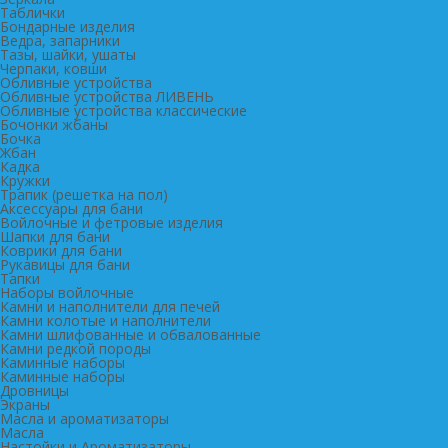
Таблички
Бондарные изделия
Ведра, запарники
Тазы, шайки, ушаты
Черпаки, ковши
Обливные устройства
Обливные устройства ЛИВЕНЬ
Обливные устройства классические
Бочонки жбаны
Бочка
Жбан
Кадка
Кружки
Трапик (решетка на пол)
Аксессуары для бани
Войлочные и фетровые изделия
Шапки для бани
Коврики для бани
Рукавицы для бани
Тапки
Наборы войлочные
Камни и наполнители для печей
Камни колотые и наполнители
Камни шлифованные и обвалованные
Камни редкой породы
Каминные наборы
Каминные наборы
Дровницы
Экраны
Масла и ароматизаторы
Масла
Настойки и Ароматизаторы