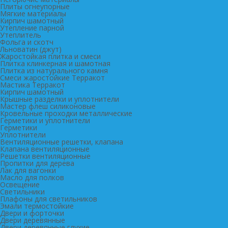
Плиты огнеупорные
Мягкие материалы
Кирпич шамотный
Утепление парной
Утеплитель
Фольга и скотч
Льноватин (джут)
Жаростойкая плитка и смеси
Плитка клинкерная и шамотная
Плитка из натурального камня
Смеси жаростойкие Терракот
Мастика Терракот
Кирпич шамотный
Крышные разделки и уплотнители
Мастер флеш силиконовые
Кровельные проходки металлические
Герметики и уплотнители
Герметики
Уплотнители
Вентиляционные решетки, клапана
Клапана вентиляционные
Решетки вентиляционные
Пропитки для дерева
Лак для вагонки
Масло для полков
Освещение
Светильники
Плафоны для светильников
Эмали термостойкие
Двери и форточки
Двери деревянные
Двери деревянные глухие