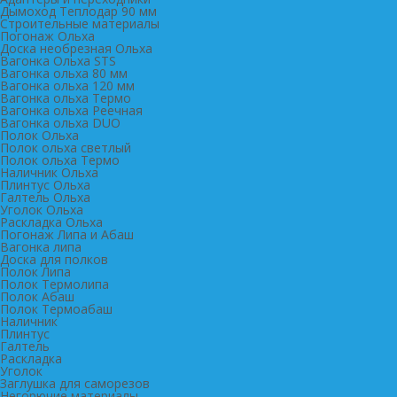
Дымоход Теплодар 90 мм
Cтроительные материалы
Погонаж Ольха
Доска необрезная Ольха
Вагонка Ольха STS
Вагонка ольха 80 мм
Вагонка ольха 120 мм
Вагонка ольха Термо
Вагонка ольха Реечная
Вагонка ольха DUO
Полок Ольха
Полок ольха светлый
Полок ольха Термо
Наличник Ольха
Плинтус Ольха
Галтель Ольха
Уголок Ольха
Раскладка Ольха
Погонаж Липа и Абаш
Вагонка липа
Доска для полков
Полок Липа
Полок Термолипа
Полок Абаш
Полок Термоабаш
Наличник
Плинтус
Галтель
Раскладка
Уголок
Заглушка для саморезов
Негорючие материалы