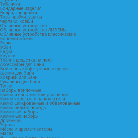
Таблички
Бондарные изделия
Ведра, запарники
Тазы, шайки, ушаты
Черпаки, ковши
Обливные устройства
Обливные устройства ЛИВЕНЬ
Обливные устройства классические
Бочонки жбаны
Бочка
Жбан
Кадка
Кружки
Трапик (решетка на пол)
Аксессуары для бани
Войлочные и фетровые изделия
Шапки для бани
Коврики для бани
Рукавицы для бани
Тапки
Наборы войлочные
Камни и наполнители для печей
Камни колотые и наполнители
Камни шлифованные и обвалованные
Камни редкой породы
Каминные наборы
Каминные наборы
Дровницы
Экраны
Масла и ароматизаторы
Масла
Настойки и Ароматизаторы