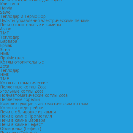
Кристина
Harvia
Sawo
Теплодар и Термофор
Пульты управления электрическими печами
Печи отопительные и камины
Aston
TMF
Теплодар
Варвара
Ермак
Этна
НМК
ПроМеталл
Котлы отопительные
Zota
Теплодар
НМК
TMF
Котлы автоматические
Пеллетные котлы Zota
Угольные котлы Zota
Полуавтоматические котлы Zota
Пеллетные горелки
Комплектующие к автоматическим котлам
Колонка водогрейная
Печи в облицовке из камня
Печи в камне ПроМеталл
Печи в камне Варвара
Печи в камне Гефест
Облицовка (Гефест)
Порталы (Гефест)