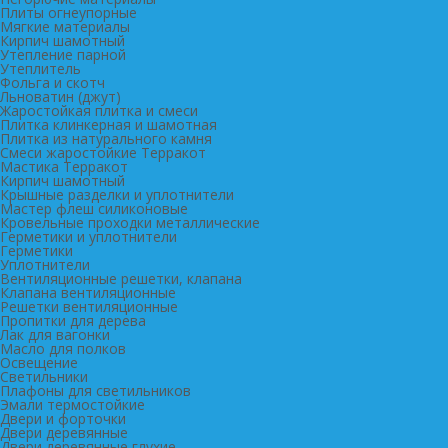
Плиты огнеупорные
Мягкие материалы
Кирпич шамотный
Утепление парной
Утеплитель
Фольга и скотч
Льноватин (джут)
Жаростойкая плитка и смеси
Плитка клинкерная и шамотная
Плитка из натурального камня
Смеси жаростойкие Терракот
Мастика Терракот
Кирпич шамотный
Крышные разделки и уплотнители
Мастер флеш силиконовые
Кровельные проходки металлические
Герметики и уплотнители
Герметики
Уплотнители
Вентиляционные решетки, клапана
Клапана вентиляционные
Решетки вентиляционные
Пропитки для дерева
Лак для вагонки
Масло для полков
Освещение
Светильники
Плафоны для светильников
Эмали термостойкие
Двери и форточки
Двери деревянные
Двери деревянные глухие