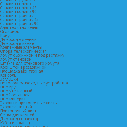
Сэндвич колено
Сэндвич колено 45
Сэндвич колено 90
Сэндвич тройник
Сэндвич тройник 45
Сэндвич тройник 90
Адаптер стартовый
Оголовок
Конус
Дымоход чугунный
Дымоход в камне
Крепежные элементы
Опора телескопическая
Хомут обжимной и под растяжку
Хомут стеновой
Штанга для стенового хомута
Кронштейн раздвижной
Площадка монтажная
Консоль
Заглушки
Потолочно-проходные устройства
ППУ круг
ППУ утепленный
ППУ составной
ППУ минерит
Экраны и притопочные листы
Экран защитный
Притопочный лист
Сетка для камней
Дымоход конвектор
Юбка и фланец
Адаптеры и переходники