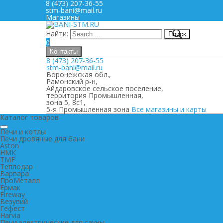
8 (473) 207-36-55
stm-bani@mail.ru
Магазины
Найти:
0
Контакты
8 (473) 207-36-55
stm-bani@mail.ru
Воронежская обл.,
Рамонский р-н,
Айдаровское сельское поселение,
территория Промышленная,
зона 5, 8с1,
5-я Промышленная зона
Все магазины и карты
Каталог товаров
Печи и котлы
Печи дровяные для бани
Aston
НМК
TMF
Теплодар
Варвара
ПроМеталл
Ермак
Fireway
Везувий
Гефест
Harvia
Печи электрические для сауны