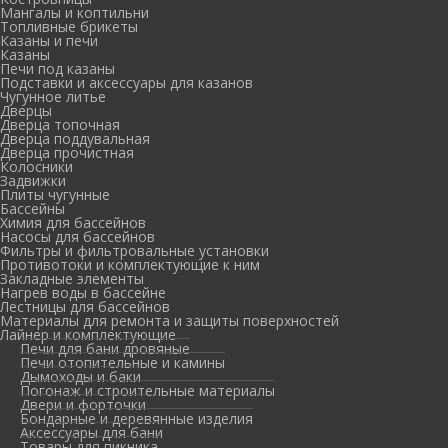
Мангалы и коптильни
Топливные брикеты
Казаны и печи
Казаны
Печи под казаны
Подставки и аксессуары для казанов
Чугунное литье
Дверцы
Дверца топочная
Дверца поддувальная
Дверца прочистная
Колосники
Задвижки
Плиты чугунные
Бассейны
Химия для бассейнов
Насосы для бассейнов
Фильтры и фильтровальные установки
Противотоки и комплектующие к ним
Закладные элементы
Нагрев воды в бассейне
Лестницы для бассейнов
Материалы для ремонта и защиты поверхностей
Лайнер и комплектующие
Печи для бани дровяные
Печи отопительные и камины
Дымоходы и баки
Погонаж и строительные материалы
Двери и форточки
Бондарные и деревянные изделия
Аксессуары для бани
Товары для пикника