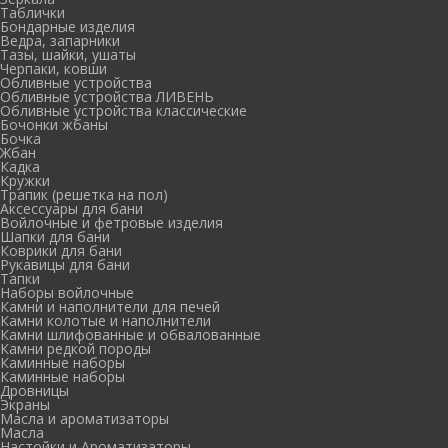
Таблички
Бондарные изделия
Ведра, запарники
Тазы, шайки, ушаты
Черпаки, ковши
Обливные устройства
Обливные устройства ЛИВЕНЬ
Обливные устройства классические
Бочонки жбаны
Бочка
Жбан
Кадка
Кружки
Трапик (решетка на пол)
Аксессуары для бани
Войлочные и фетровые изделия
Шапки для бани
Коврики для бани
Рукавицы для бани
Тапки
Наборы войлочные
Камни и наполнители для печей
Камни колотые и наполнители
Камни шлифованные и обвалованные
Камни редкой породы
Каминные наборы
Каминные наборы
Дровницы
Экраны
Масла и ароматизаторы
Масла
Настойки и Ароматизаторы