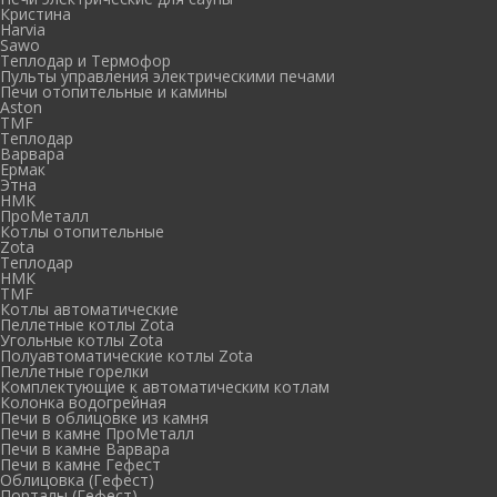
Кристина
Harvia
Sawo
Теплодар и Термофор
Пульты управления электрическими печами
Печи отопительные и камины
Aston
TMF
Теплодар
Варвара
Ермак
Этна
НМК
ПроМеталл
Котлы отопительные
Zota
Теплодар
НМК
TMF
Котлы автоматические
Пеллетные котлы Zota
Угольные котлы Zota
Полуавтоматические котлы Zota
Пеллетные горелки
Комплектующие к автоматическим котлам
Колонка водогрейная
Печи в облицовке из камня
Печи в камне ПроМеталл
Печи в камне Варвара
Печи в камне Гефест
Облицовка (Гефест)
Порталы (Гефест)