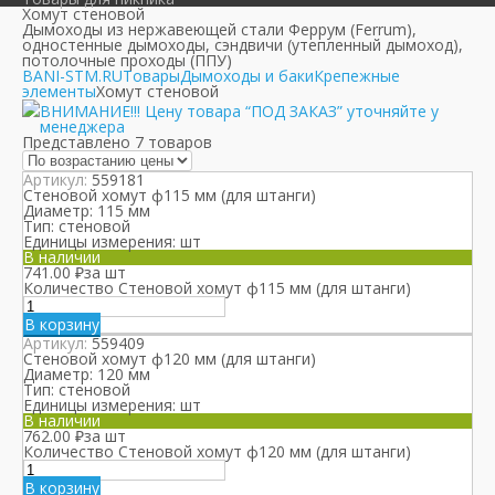
Хомут стеновой
Дымоходы из нержавеющей стали Феррум (Ferrum),
одностенные дымоходы, сэндвичи (утепленный дымоход),
потолочные проходы (ППУ)
BANI-STM.RU
Товары
Дымоходы и баки
Крепежные
элементы
Хомут стеновой
ВНИМАНИЕ!!! Цену товара “ПОД ЗАКАЗ” уточняйте у
менеджера
Представлено 7 товаров
Артикул:
559181
Стеновой хомут ф115 мм (для штанги)
Диаметр:
115 мм
Тип:
стеновой
Единицы измерения:
шт
В наличии
741.00
₽
за шт
Количество Стеновой хомут ф115 мм (для штанги)
В корзину
Артикул:
559409
Стеновой хомут ф120 мм (для штанги)
Диаметр:
120 мм
Тип:
стеновой
Единицы измерения:
шт
В наличии
762.00
₽
за шт
Количество Стеновой хомут ф120 мм (для штанги)
В корзину