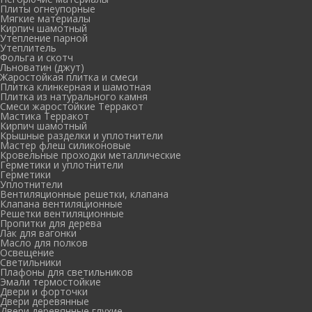
Плиты огнеупорные
Мягкие материалы
Кирпич шамотный
Утепление парной
Утеплитель
Фольга и скотч
Льноватин (джут)
Жаростойкая плитка и смеси
Плитка клинкерная и шамотная
Плитка из натурального камня
Смеси жаростойкие Терракот
Мастика Терракот
Кирпич шамотный
Крышные разделки и уплотнители
Мастер флеш силиконовые
Кровельные проходки металлические
Герметики и уплотнители
Герметики
Уплотнители
Вентиляционные решетки, клапана
Клапана вентиляционные
Решетки вентиляционные
Пропитки для дерева
Лак для вагонки
Масло для полков
Освещение
Светильники
Плафоны для светильников
Эмали термостойкие
Двери и форточки
Двери деревянные
Двери деревянные глухие