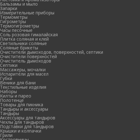
Бальзамы и мыло
Запарки
Измерительные приборы
Термометры
Гигрометры
Термогигрометры
Часы песочные
Соль розовая гималайская
Плитка соляная и клей
Светильники соляные
Соляные брикеты
Очистители дымоходов, поверхностей, септики
Очистители поверхностей
Очиститель дымоходов
Септики
Массажеры, мочалки
Испарители для масел
Губки
Веники для бани
Текстильные изделия
Наборы
Килты и парео
Полотенце
Товары для пикника
Тандыры и аксессуары
Тандыры
Аксессуары для тандыров
Чехлы для тандыров
Подставки для тандыров
Крышки и колпачки
Грили
Костровницы