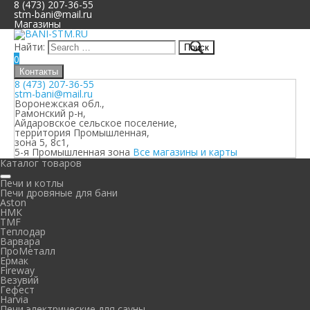
8 (473) 207-36-55
stm-bani@mail.ru
Магазины
Найти:
0
Контакты
8 (473) 207-36-55
stm-bani@mail.ru
Воронежская обл.,
Рамонский р-н,
Айдаровское сельское поселение,
территория Промышленная,
зона 5, 8с1,
5-я Промышленная зона
Все магазины и карты
Каталог товаров
Печи и котлы
Печи дровяные для бани
Aston
НМК
TMF
Теплодар
Варвара
ПроМеталл
Ермак
Fireway
Везувий
Гефест
Harvia
Печи электрические для сауны