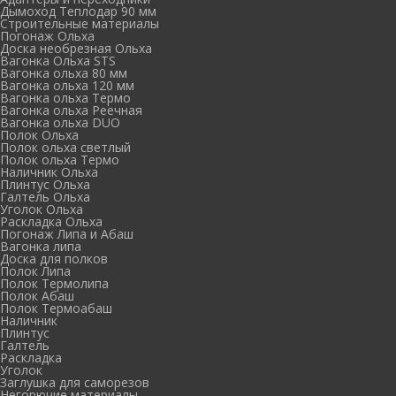
Дымоход Теплодар 90 мм
Cтроительные материалы
Погонаж Ольха
Доска необрезная Ольха
Вагонка Ольха STS
Вагонка ольха 80 мм
Вагонка ольха 120 мм
Вагонка ольха Термо
Вагонка ольха Реечная
Вагонка ольха DUO
Полок Ольха
Полок ольха светлый
Полок ольха Термо
Наличник Ольха
Плинтус Ольха
Галтель Ольха
Уголок Ольха
Раскладка Ольха
Погонаж Липа и Абаш
Вагонка липа
Доска для полков
Полок Липа
Полок Термолипа
Полок Абаш
Полок Термоабаш
Наличник
Плинтус
Галтель
Раскладка
Уголок
Заглушка для саморезов
Негорючие материалы