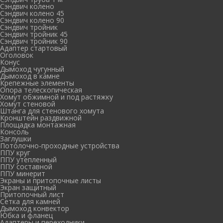
Сэндвич колено
Сэндвич колено 45
Сэндвич колено 90
Сэндвич тройник
Сэндвич тройник 45
Сэндвич тройник 90
Адаптер стартовый
Оголовок
Конус
Дымоход чугунный
Дымоход в камне
Крепежные элементы
Опора телескопическая
Хомут обжимной и под растяжку
Хомут стеновой
Штанга для стенового хомута
Кронштейн раздвижной
Площадка монтажная
Консоль
Заглушки
Потолочно-проходные устройства
ППУ круг
ППУ утепленный
ППУ составной
ППУ минерит
Экраны и притопочные листы
Экран защитный
Притопочный лист
Сетка для камней
Дымоход конвектор
Юбка и фланец
Адаптеры и переходники