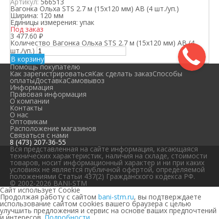
Артикул:
566513
Вагонка Ольха STS 2.7 м (15х120 мм) АВ (4 шт./уп.)
Ширина:
120 мм
Единицы измерения:
упак
Под заказ
3 477.60
₽
Количество Вагонка Ольха STS 2.7 м (15х120 мм) АВ (4
шт./уп.)
В корзину
Помощь покупателю
Как зарегистрироваться
Как сделать заказ
Способы
оплаты
Доставка
Самовывоз
Информация
Правовая информация
О компании
Контакты
О нас
Оптовикам
Расположение магазинов
Связаться с нами
8 (473) 207-36-55
Вся представленная на сайте информация, касающаяся
технических характеристик, наличия на складе, стоимости
товаров, носит информационный характер и ни при каких
условиях не является публичной офертой, определяемой
положениями Статьи 437(2) Гражданского кодекса РФ.
© 2002-2026 BANI-STM
Сайт использует Cookie
Продолжая работу с сайтом
bani-stm.ru
, вы подтверждаете
использование сайтом cookies вашего браузера с целью
улучшить предложения и сервис на основе ваших предпочтений
и интересов.
Подробности.