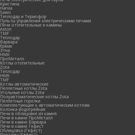
Кристина
Harvia
Sawo
Теплодар и Термофор
Пульты управления электрическими печами
Печи отопительные и камины
Aston
TMF
Теплодар
Варвара
Ермак
Этна
НМК
ПроМеталл
Котлы отопительные
Zota
Теплодар
НМК
TMF
Котлы автоматические
Пеллетные котлы Zota
Угольные котлы Zota
Полуавтоматические котлы Zota
Пеллетные горелки
Комплектующие к автоматическим котлам
Колонка водогрейная
Печи в облицовке из камня
Печи в камне ПроМеталл
Печи в камне Варвара
Печи в камне Гефест
Облицовка (Гефест)
Порталы (Гефест)