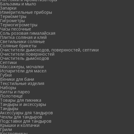
Бальзамы и мыло
Запарки
Измерительные приборы
Термометры
Гигрометры
Термогигрометры
Часы песочные
Соль розовая гималайская
Плитка соляная и клей
Светильники соляные
Соляные брикеты
Очистители дымоходов, поверхностей, септики
Очистители поверхностей
Очиститель дымоходов
Септики
Массажеры, мочалки
Испарители для масел
Губки
Веники для бани
Текстильные изделия
Наборы
Килты и парео
Полотенце
Товары для пикника
Тандыры и аксессуары
Тандыры
Аксессуары для тандыров
Чехлы для тандыров
Подставки для тандыров
Крышки и колпачки
Грили
Костровницы