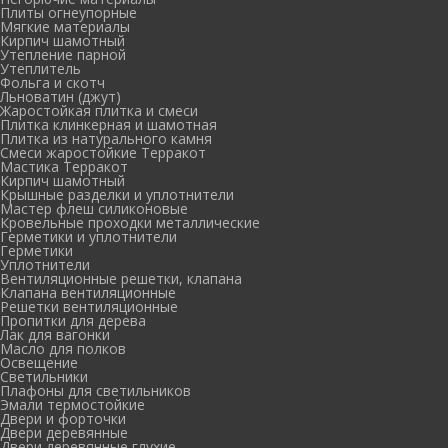
Плиты огнеупорные
Мягкие материалы
Кирпич шамотный
Утепление парной
Утеплитель
Фольга и скотч
Льноватин (джут)
Жаростойкая плитка и смеси
Плитка клинкерная и шамотная
Плитка из натурального камня
Смеси жаростойкие Терракот
Мастика Терракот
Кирпич шамотный
Крышные разделки и уплотнители
Мастер флеш силиконовые
Кровельные проходки металлические
Герметики и уплотнители
Герметики
Уплотнители
Вентиляционные решетки, клапана
Клапана вентиляционные
Решетки вентиляционные
Пропитки для дерева
Лак для вагонки
Масло для полков
Освещение
Светильники
Плафоны для светильников
Эмали термостойкие
Двери и форточки
Двери деревянные
Двери деревянные глухие