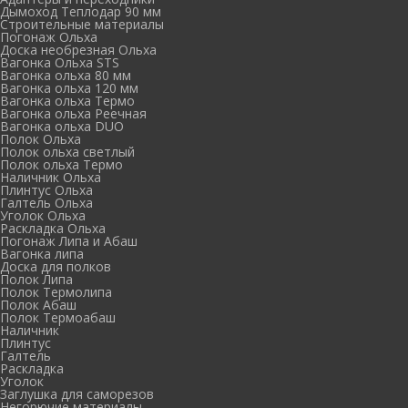
Дымоход Теплодар 90 мм
Cтроительные материалы
Погонаж Ольха
Доска необрезная Ольха
Вагонка Ольха STS
Вагонка ольха 80 мм
Вагонка ольха 120 мм
Вагонка ольха Термо
Вагонка ольха Реечная
Вагонка ольха DUO
Полок Ольха
Полок ольха светлый
Полок ольха Термо
Наличник Ольха
Плинтус Ольха
Галтель Ольха
Уголок Ольха
Раскладка Ольха
Погонаж Липа и Абаш
Вагонка липа
Доска для полков
Полок Липа
Полок Термолипа
Полок Абаш
Полок Термоабаш
Наличник
Плинтус
Галтель
Раскладка
Уголок
Заглушка для саморезов
Негорючие материалы