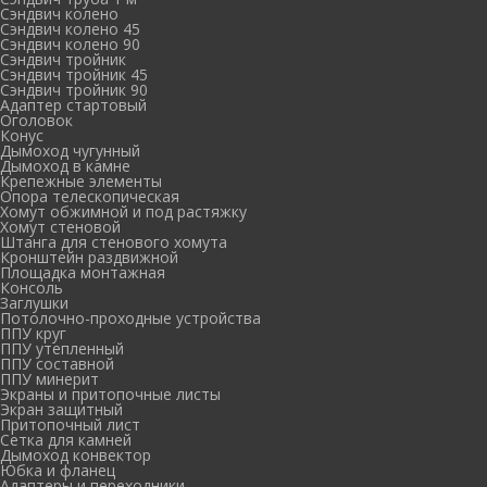
Сэндвич колено
Сэндвич колено 45
Сэндвич колено 90
Сэндвич тройник
Сэндвич тройник 45
Сэндвич тройник 90
Адаптер стартовый
Оголовок
Конус
Дымоход чугунный
Дымоход в камне
Крепежные элементы
Опора телескопическая
Хомут обжимной и под растяжку
Хомут стеновой
Штанга для стенового хомута
Кронштейн раздвижной
Площадка монтажная
Консоль
Заглушки
Потолочно-проходные устройства
ППУ круг
ППУ утепленный
ППУ составной
ППУ минерит
Экраны и притопочные листы
Экран защитный
Притопочный лист
Сетка для камней
Дымоход конвектор
Юбка и фланец
Адаптеры и переходники