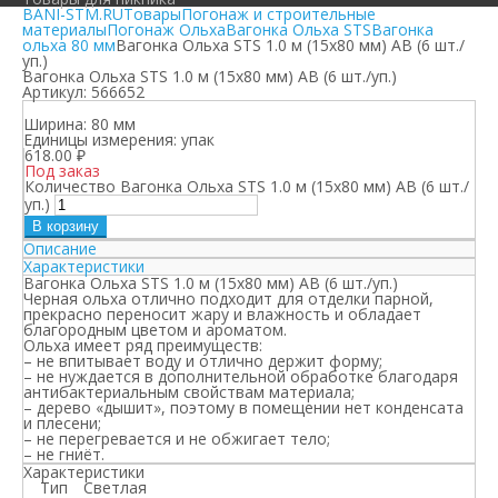
BANI-STM.RU
Товары
Погонаж и строительные
материалы
Погонаж Ольха
Вагонка Ольха STS
Вагонка
ольха 80 мм
Вагонка Ольха STS 1.0 м (15х80 мм) АВ (6 шт./
уп.)
Вагонка Ольха STS 1.0 м (15х80 мм) АВ (6 шт./уп.)
Артикул:
566652
Ширина:
80 мм
Единицы измерения:
упак
618.00
₽
Под заказ
Количество Вагонка Ольха STS 1.0 м (15х80 мм) АВ (6 шт./
уп.)
В корзину
Описание
Характеристики
Вагонка Ольха STS 1.0 м (15х80 мм) АВ (6 шт./уп.)
Черная ольха отлично подходит для отделки парной,
прекрасно переносит жару и влажность и обладает
благородным цветом и ароматом.
Ольха имеет ряд преимуществ:
– не впитывает воду и отлично держит форму;
– не нуждается в дополнительной обработке благодаря
антибактериальным свойствам материала;
– дерево «дышит», поэтому в помещении нет конденсата
и плесени;
– не перегревается и не обжигает тело;
– не гниёт.
Характеристики
Тип
Светлая