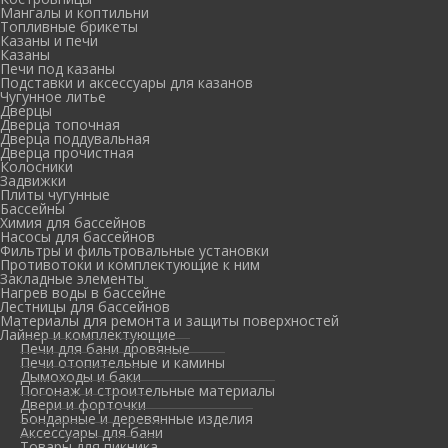
Мангалы и коптильни
Топливные брикеты
Казаны и печи
Казаны
Печи под казаны
Подставки и аксессуары для казанов
Чугунное литье
Дверцы
Дверца топочная
Дверца поддувальная
Дверца прочистная
Колосники
Задвижки
Плиты чугунные
Бассейны
Химия для бассейнов
Насосы для бассейнов
Фильтры и фильтровальные установки
Противотоки и комплектующие к ним
Закладные элементы
Нагрев воды в бассейне
Лестницы для бассейнов
Материалы для ремонта и защиты поверхностей
Лайнер и комплектующие
Печи для бани дровяные
Печи отопительные и камины
Дымоходы и баки
Погонаж и строительные материалы
Двери и форточки
Бондарные и деревянные изделия
Аксессуары для бани
Товары для пикника