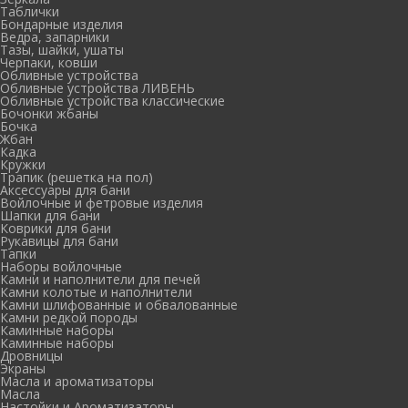
Таблички
Бондарные изделия
Ведра, запарники
Тазы, шайки, ушаты
Черпаки, ковши
Обливные устройства
Обливные устройства ЛИВЕНЬ
Обливные устройства классические
Бочонки жбаны
Бочка
Жбан
Кадка
Кружки
Трапик (решетка на пол)
Аксессуары для бани
Войлочные и фетровые изделия
Шапки для бани
Коврики для бани
Рукавицы для бани
Тапки
Наборы войлочные
Камни и наполнители для печей
Камни колотые и наполнители
Камни шлифованные и обвалованные
Камни редкой породы
Каминные наборы
Каминные наборы
Дровницы
Экраны
Масла и ароматизаторы
Масла
Настойки и Ароматизаторы