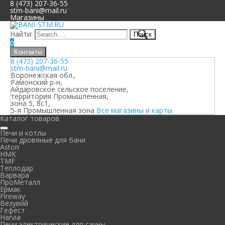
8 (473) 207-36-55
stm-bani@mail.ru
Магазины
Найти:
0
Контакты
8 (473) 207-36-55
stm-bani@mail.ru
Воронежская обл.,
Рамонский р-н,
Айдаровское сельское поселение,
территория Промышленная,
зона 5, 8с1,
5-я Промышленная зона
Все магазины и карты
Каталог товаров
Печи и котлы
Печи дровяные для бани
Aston
НМК
TMF
Теплодар
Варвара
ПроМеталл
Ермак
Fireway
Везувий
Гефест
Harvia
Печи электрические для сауны