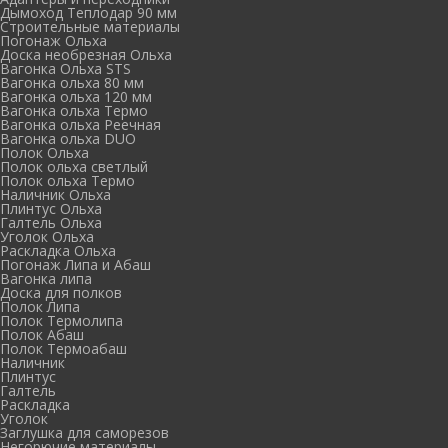
Дымоход Теплодар 90 мм
Cтроительные материалы
Погонаж Ольха
Доска необрезная Ольха
Вагонка Ольха STS
Вагонка ольха 80 мм
Вагонка ольха 120 мм
Вагонка ольха Термо
Вагонка ольха Реечная
Вагонка ольха DUO
Полок Ольха
Полок ольха светлый
Полок ольха Термо
Наличник Ольха
Плинтус Ольха
Галтель Ольха
Уголок Ольха
Раскладка Ольха
Погонаж Липа и Абаш
Вагонка липа
Доска для полков
Полок Липа
Полок Термолипа
Полок Абаш
Полок Термоабаш
Наличник
Плинтус
Галтель
Раскладка
Уголок
Заглушка для саморезов
Негорючие материалы