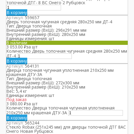
топочной ДТГ- 8 ВС Онего 2 Рубцовск
В корзину
Артикул:
559657
Дверь топочная чугунная средняя 280х250 мм ДТ-4
Тип:
Дверца топочная
Внешний размер (ВхШ):
296х291 мм мм
Внутренний размер (ВхШ):
280х250 мм
Единицы измерения:
шт
В наличии
3 053.00
₽
за шт
Количество Дверь топочная чугунная средняя 280х250 мм
ДТ-4
В корзину
Артикул:
564131
Дверца топочная чугунная уплотненная 210х250 мм
крашеная ДТУ-3А
Тип:
Дверца топочная
Внешний размер (ВхШ):
272х300 мм
Внутренний размер (ВхШ):
210х250 мм
Вес:
5,4 кг
Единицы измерения:
шт
Под заказ
3 080.00
₽
за шт
Количество Дверца топочная чугунная уплотненная
210х250 мм крашеная ДТУ-3А
В корзину
Артикул:
565244
Стекло Robax (251х245 мм) для дверцы топочной ДТГ 8АС
Онего Новая Рубцовск