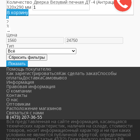
Количество Дверка Везувий печная ДТ-4 (Антрацит)
320x290 мм
В корзину
1
2
3
→
Цена
Тип
Помощь покупателю
Как зарегистрироваться
Как сделать заказ
Способы
оплаты
Доставка
Самовывоз
Информация
Правовая информация
О компании
Контакты
О нас
Оптовикам
Расположение магазинов
Связаться с нами
8 (473) 207-36-55
Вся представленная на сайте информация, касающаяся
технических характеристик, наличия на складе, стоимости
товаров, носит информационный характер и ни при каких
условиях не является публичной офертой, определяемой
положениями Статьи 437(2) Гражданского кодекса РФ.