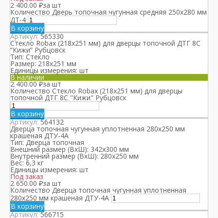
2 400.00
₽
за шт
Количество Дверь топочная чугунная средняя 250х280 мм
ДТ-4
В корзину
Артикул:
565330
Стекло Robax (218х251 мм) для дверцы топочной ДТГ 8С
“Кижи” Рубцовск
Тип:
Стекло
Размер:
218х251 мм
Единицы измерения:
шт
В наличии
2 400.00
₽
за шт
Количество Стекло Robax (218х251 мм) для дверцы
топочной ДТГ 8С "Кижи" Рубцовск
В корзину
Артикул:
564132
Дверца топочная чугунная уплотненная 280х250 мм
крашеная ДТУ-4А
Тип:
Дверца топочная
Внешний размер (ВхШ):
342х300 мм
Внутренний размер (ВхШ):
280х250 мм
Вес:
6,3 кг
Единицы измерения:
шт
Под заказ
2 650.00
₽
за шт
Количество Дверца топочная чугунная уплотненная
280х250 мм крашеная ДТУ-4А
В корзину
Артикул:
566715