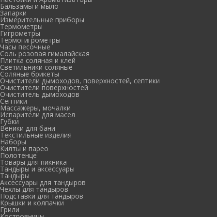
Бальзамы и мыло
Запарки
Измерительные приборы
Термометры
Гигрометры
Термогигрометры
Часы песочные
Соль розовая гималайская
Плитка соляная и клей
Светильники соляные
Соляные брикеты
Очистители дымоходов, поверхностей, септики
Очистители поверхностей
Очиститель дымоходов
Септики
Массажеры, мочалки
Испарители для масел
Губки
Веники для бани
Текстильные изделия
Наборы
Килты и парео
Полотенце
Товары для пикника
Тандыры и аксессуары
Тандыры
Аксессуары для тандыров
Чехлы для тандыров
Подставки для тандыров
Крышки и колпачки
Грили
Костровницы