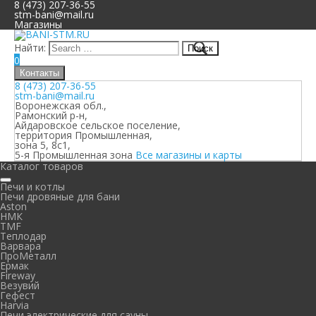
8 (473) 207-36-55
stm-bani@mail.ru
Магазины
Найти:
0
Контакты
8 (473) 207-36-55
stm-bani@mail.ru
Воронежская обл.,
Рамонский р-н,
Айдаровское сельское поселение,
территория Промышленная,
зона 5, 8с1,
5-я Промышленная зона
Все магазины и карты
Каталог товаров
Печи и котлы
Печи дровяные для бани
Aston
НМК
TMF
Теплодар
Варвара
ПроМеталл
Ермак
Fireway
Везувий
Гефест
Harvia
Печи электрические для сауны