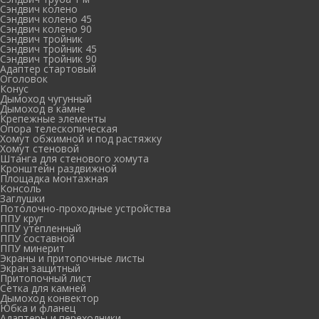
Сэндвич колено
Сэндвич колено 45
Сэндвич колено 90
Сэндвич тройник
Сэндвич тройник 45
Сэндвич тройник 90
Адаптер стартовый
Оголовок
Конус
Дымоход чугунный
Дымоход в камне
Крепежные элементы
Опора телескопическая
Хомут обжимной и под растяжку
Хомут стеновой
Штанга для стенового хомута
Кронштейн раздвижной
Площадка монтажная
Консоль
Заглушки
Потолочно-проходные устройства
ППУ круг
ППУ утепленный
ППУ составной
ППУ минерит
Экраны и притопочные листы
Экран защитный
Притопочный лист
Сетка для камней
Дымоход конвектор
Юбка и фланец
Адаптеры и переходники