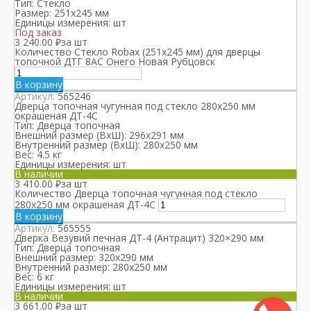
Тип:
Стекло
Размер:
251х245 мм
Единицы измерения:
шт
Под заказ
3 240.00
₽
за шт
Количество Стекло Robax (251х245 мм) для дверцы
топочной ДТГ 8АС Онего Новая Рубцовск
В корзину
Артикул:
565246
Дверца топочная чугунная под стекло 280х250 мм
окрашеная ДТ-4С
Тип:
Дверца топочная
Внешний размер (ВхШ):
296х291 мм
Внутренний размер (ВхШ):
280х250 мм
Вес:
4.5 кг
Единицы измерения:
шт
В наличии
3 410.00
₽
за шт
Количество Дверца топочная чугунная под стекло
280х250 мм окрашеная ДТ-4С
В корзину
Артикул:
565555
Дверка Везувий печная ДТ-4 (Антрацит) 320×290 мм
Тип:
Дверца топочная
Внешний размер:
320x290 мм
Внутренний размер:
280х250 мм
Вес:
6 кг
Единицы измерения:
шт
В наличии
3 661.00
₽
за шт