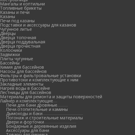
Мангалы и коптильни
Топливные брикеты
Казаны и печи
Казаны
Печи под казаны
Подставки и аксессуары для казанов
Чугунное литье
Дверцы
Дверца топочная
Дверца поддувальная
Дверца прочистная
Колосники
Задвижки
Плиты чугунные
Бассейны
Химия для бассейнов
Насосы для бассейнов
Фильтры и фильтровальные установки
Противотоки и комплектующие к ним
Закладные элементы
Нагрев воды в бассейне
Лестницы для бассейнов
Материалы для ремонта и защиты поверхностей
Лайнер и комплектующие
Печи для бани дровяные
Печи отопительные и камины
Дымоходы и баки
Погонаж и строительные материалы
Двери и форточки
Бондарные и деревянные изделия
Аксессуары для бани
Товары для пикника