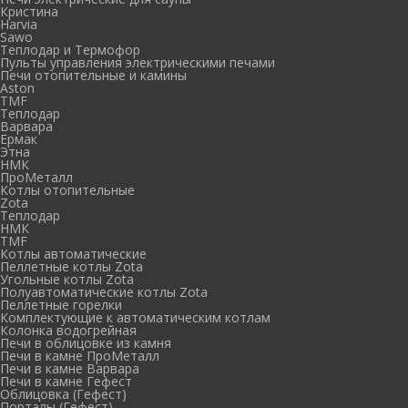
Кристина
Harvia
Sawo
Теплодар и Термофор
Пульты управления электрическими печами
Печи отопительные и камины
Aston
TMF
Теплодар
Варвара
Ермак
Этна
НМК
ПроМеталл
Котлы отопительные
Zota
Теплодар
НМК
TMF
Котлы автоматические
Пеллетные котлы Zota
Угольные котлы Zota
Полуавтоматические котлы Zota
Пеллетные горелки
Комплектующие к автоматическим котлам
Колонка водогрейная
Печи в облицовке из камня
Печи в камне ПроМеталл
Печи в камне Варвара
Печи в камне Гефест
Облицовка (Гефест)
Порталы (Гефест)