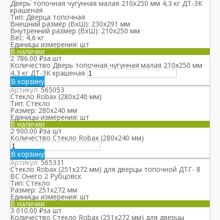
Дверь топочная чугунная малая 210х250 мм 4,3 кг ДТ-3К
крашеная
Тип:
Дверца топочная
Внешний размер (ВхШ):
230х291 мм
Внутренний размер (ВхШ):
210х250 мм
Вес:
4,6 кг
Единицы измерения:
шт
В наличии
2 786.00
₽
за шт
Количество Дверь топочная чугунная малая 210х250 мм
4,3 кг ДТ-3К крашеная
В корзину
Артикул:
565053
Стекло Robax (280х240 мм)
Тип:
Стекло
Размер:
280х240 мм
Единицы измерения:
шт
В наличии
2 900.00
₽
за шт
Количество Стекло Robax (280х240 мм)
В корзину
Артикул:
565331
Стекло Robax (251х272 мм) для дверцы топочной ДТГ- 8
ВС Онего 2 Рубцовск
Тип:
Стекло
Размер:
251х272 мм
Единицы измерения:
шт
В наличии
3 010.00
₽
за шт
Количество Стекло Robax (251х272 мм) для дверцы