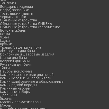
Таблички
Бондарные изделия
Ведра, запарники
Тазы, шайки, ушаты
Черпаки, ковши
Обливные устройства
Обливные устройства ЛИВЕНЬ
Обливные устройства классические
Бочонки жбаны
Бочка
Жбан
Кадка
Кружки
Трапик (решетка на пол)
Аксессуары для бани
Войлочные и фетровые изделия
Шапки для бани
Коврики для бани
Рукавицы для бани
Тапки
Наборы войлочные
Камни и наполнители для печей
Камни колотые и наполнители
Камни шлифованные и обвалованные
Камни редкой породы
Каминные наборы
Каминные наборы
Дровницы
Экраны
Масла и ароматизаторы
Масла
Настойки и Ароматизаторы