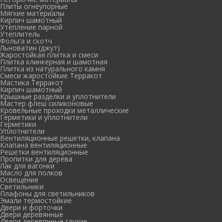
Плиты огнеупорные
Мягкие материалы
Кирпич шамотный
Утепление парной
Утеплитель
Фольга и скотч
Льноватин (джут)
Жаростойкая плитка и смеси
Плитка клинкерная и шамотная
Плитка из натурального камня
Смеси жаростойкие Терракот
Мастика Терракот
Кирпич шамотный
Крышные разделки и уплотнители
Мастер флеш силиконовые
Кровельные проходки металлические
Герметики и уплотнители
Герметики
Уплотнители
Вентиляционные решетки, клапана
Клапана вентиляционные
Решетки вентиляционные
Пропитки для дерева
Лак для вагонки
Масло для полков
Освещение
Светильники
Плафоны для светильников
Эмали термостойкие
Двери и форточки
Двери деревянные
Двери деревянные глухие