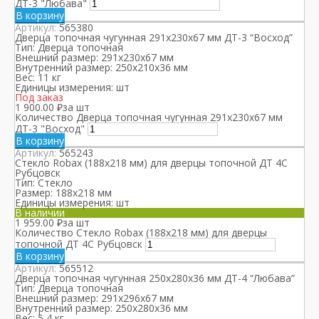
ДТ-3 "Любава"
В корзину
Артикул:
565380
Дверца топочная чугунная 291x230x67 мм ДТ-3 “Восход”
Тип:
Дверца топочная
Внешний размер:
291x230x67 мм
Внутренний размер:
250x210x36 мм
Вес:
11 кг
Единицы измерения:
шт
Под заказ
1 900.00
₽
за шт
Количество Дверца топочная чугунная 291x230x67 мм
ДТ-3 "Восход"
В корзину
Артикул:
565243
Стекло Robax (188х218 мм) для дверцы топочной ДТ 4С
Рубцовск
Тип:
Стекло
Размер:
188х218 мм
Единицы измерения:
шт
В наличии
1 959.00
₽
за шт
Количество Стекло Robax (188х218 мм) для дверцы
топочной ДТ 4С Рубцовск
В корзину
Артикул:
565512
Дверца топочная чугунная 250x280x36 мм ДТ-4 “Любава”
Тип:
Дверца топочная
Внешний размер:
291x296х67 мм
Внутренний размер:
250x280х36 мм
Вес:
5,4 кг