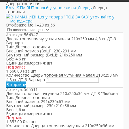
Дверца топочная
BANI-STM.RU
Товары
Чугунное литье
Дверцы
Дверца
топочная
ВНИМАНИЕ!!! Цену товара “ПОД ЗАКАЗ” уточняйте у
менеджера
Отображение 1–20 из 56
Артикул:
564947
Дверь топочная чугунная малая 210х250 мм 4,3 кг ДТ-3
Варвара
Тип:
Дверца топочная
Внешний размер (ВхШ):
230х291 мм
Внутренний размер (ВхШ):
210х250 мм
Вес:
4,6 кг
Единицы измерения:
шт
Под заказ
1 560.00
₽
за шт
Количество Дверь топочная чугунная малая 210х250 мм
4,3 кг ДТ-3 Варвара
В корзину
Артикул:
565511
Дверца топочная чугунная 210x250x36 мм ДТ-3 “Любава”
Тип:
Дверца топочная
Внешний размер:
291х230х67 мм
Внутренний размер:
250х210х36 мм
Вес:
4,6 кг
Единицы измерения:
шт
Под заказ
1 853.00
₽
за шт
Количество Дверца топочная чугунная 210x250x36 мм