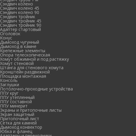
Сэндвич колено
Сэндвич колено 45
Сэндвич колено 90
Сэндвич тройник
Сэндвич тройник 45
Сэндвич тройник 90
Адаптер стартовый
Оголовок
Конус
Дымоход чугунный
Дымоход в камне
Крепежные элементы
Опора телескопическая
Хомут обжимной и под растяжку
Хомут стеновой
Штанга для стенового хомута
Кронштейн раздвижной
Площадка монтажная
Консоль
Заглушки
Потолочно-проходные устройства
ППУ круг
ППУ утепленный
ППУ составной
ППУ минерит
Экраны и притопочные листы
Экран защитный
Притопочный лист
Сетка для камней
Дымоход конвектор
Юбка и фланец
Адаптеры и переходники