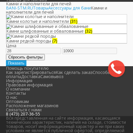
Камни и наполнители для печей
BANI-STM.RU
Товары
Аксессуары для бани
Камни и
наполнители для печей
Камни колотые и наполнители
(31)
Камни шлифованные и обвалованные
(32)
Камни редкой породы
(7)
Цена
Помощь покупателю
Как зарегистрироваться
Как сделать заказ
Способы
оплаты
Доставка
Самовывоз
Информация
Правовая информация
О компании
Контакты
О нас
Оптовикам
Расположение магазинов
Связаться с нами
8 (473) 207-36-55
Вся представленная на сайте информация, касающаяся
технических характеристик, наличия на складе, стоимости
товаров, носит информационный характер и ни при каких
условиях не является публичной офертой, определяемой