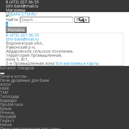
8 (473) 207-36-55
stm-bani@mail.ru
Магазины
Найти:
0
Контакты
8 (473) 207-36-55
stm-bani@mail.ru
Воронежская обл.,
Рамонский р-н,
Айдаровское сельское поселение,
территория Промышленная,
зона 5, 8с1,
5-я Промышленная зона
Все магазины и карты
Каталог товаров
Печи и котлы
Печи дровяные для бани
Aston
НМК
TMF
Теплодар
Варвара
ПроМеталл
Ермак
Fireway
Везувий
Гефест
Harvia
Печи электрические для сауны