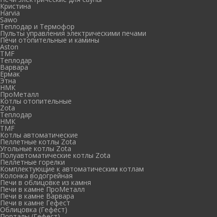
Кристина
Harvia
Sawo
Теплодар и Термофор
Пульты управления электрическими печами
Печи отопительные и камины
Aston
TMF
Теплодар
Варвара
Ермак
Этна
НМК
ПроМеталл
Котлы отопительные
Zota
Теплодар
НМК
TMF
Котлы автоматические
Пеллетные котлы Zota
Угольные котлы Zota
Полуавтоматические котлы Zota
Пеллетные горелки
Комплектующие к автоматическим котлам
Колонка водогрейная
Печи в облицовке из камня
Печи в камне ПроМеталл
Печи в камне Варвара
Печи в камне Гефест
Облицовка (Гефест)
Порталы (Гефест)