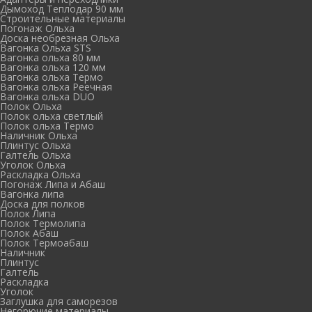
Дымоход Теплодар 90 мм
Cтроительные материалы
Погонаж Ольха
Доска необрезная Ольха
Вагонка Ольха STS
Вагонка ольха 80 мм
Вагонка ольха 120 мм
Вагонка ольха Термо
Вагонка ольха Реечная
Вагонка ольха DUO
Полок Ольха
Полок ольха светлый
Полок ольха Термо
Наличник Ольха
Плинтус Ольха
Галтель Ольха
Уголок Ольха
Раскладка Ольха
Погонаж Липа и Абаш
Вагонка липа
Доска для полков
Полок Липа
Полок Термолипа
Полок Абаш
Полок Термоабаш
Наличник
Плинтус
Галтель
Раскладка
Уголок
Заглушка для саморезов
Негорючие материалы