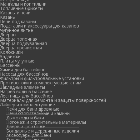
Мангалы и коптильни
Топливные брикеты
Казаны и печи
Казаны
Печи под казаны
Подставки и аксессуары для казанов
Чугунное литье
Дверцы
Дверца топочная
Дверца поддувальная
Дверца прочистная
Колосники
Задвижки
Плиты чугунные
Бассейны
Химия для бассейнов
Насосы для бассейнов
Фильтры и фильтровальные установки
Противотоки и комплектующие к ним
Закладные элементы
Нагрев воды в бассейне
Лестницы для бассейнов
Материалы для ремонта и защиты поверхностей
Лайнер и комплектующие
Печи для бани дровяные
Печи отопительные и камины
Дымоходы и баки
Погонаж и строительные материалы
Двери и форточки
Бондарные и деревянные изделия
Аксессуары для бани
Товары для пикника