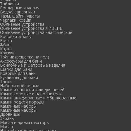
Таблички
Бондарные изделия
Ведра, запарники
Тазы, шайки, ушаты
Черпаки, ковши
Обливные устройства
Обливные устройства ЛИВЕНЬ
Обливные устройства классические
Бочонки жбаны
Бочка
Жбан
Кадка
Кружки
Трапик (решетка на пол)
Аксессуары для бани
Войлочные и фетровые изделия
Шапки для бани
Коврики для бани
Рукавицы для бани
Тапки
Наборы войлочные
Камни и наполнители для печей
Камни колотые и наполнители
Камни шлифованные и обвалованные
Камни редкой породы
Каминные наборы
Каминные наборы
Дровницы
Экраны
Масла и ароматизаторы
Масла
Настойки и Ароматизаторы