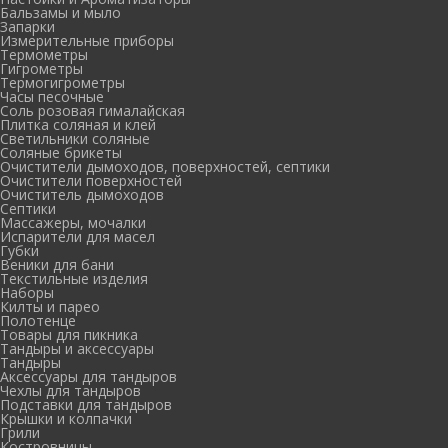
Бальзамы и мыло
Запарки
Измерительные приборы
Термометры
Гигрометры
Термогигрометры
Часы песочные
Соль розовая гималайская
Плитка соляная и клей
Светильники соляные
Соляные брикеты
Очистители дымоходов, поверхностей, септики
Очистители поверхностей
Очиститель дымоходов
Септики
Массажеры, мочалки
Испарители для масел
Губки
Веники для бани
Текстильные изделия
Наборы
Килты и парео
Полотенце
Товары для пикника
Тандыры и аксессуары
Тандыры
Аксессуары для тандыров
Чехлы для тандыров
Подставки для тандыров
Крышки и колпачки
Грили
Костровницы