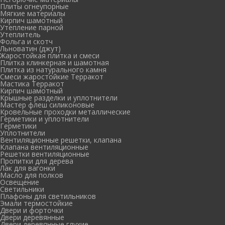
Плиты огнеупорные
Мягкие материалы
Кирпич шамотный
Утепление парной
Утеплитель
Фольга и скотч
Льноватин (джут)
Жаростойкая плитка и смеси
Плитка клинкерная и шамотная
Плитка из натурального камня
Смеси жаростойкие Терракот
Мастика Терракот
Кирпич шамотный
Крышные разделки и уплотнители
Мастер флеш силиконовые
Кровельные проходки металлические
Герметики и уплотнители
Герметики
Уплотнители
Вентиляционные решетки, клапана
Клапана вентиляционные
Решетки вентиляционные
Пропитки для дерева
Лак для вагонки
Масло для полков
Освещение
Светильники
Плафоны для светильников
Эмали термостойкие
Двери и форточки
Двери деревянные
Двери деревянные глухие