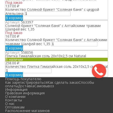
Под заказ
137.00
₽
Количество Соляной брикет "Соляная баня" с цедрой
Апельсина
В корзину
Артикул:
563397
Соляной брикет “Соляная баня” с Алтайскими травами
Шалфей вес 1,35
Под заказ
167.00
₽
Количество Соляной брикет "Соляная баня" с Алтайскими
травами Шалфей вес 1,35
В корзину
Артикул:
558056
Плитка Гималайская соль 20х10х2,5 см Natural
В наличии
258.00
₽
Количество Плитка Гималайская соль 20х10х2,5 см Natural
В корзину
Помощь покупателю
Как зарегистрироваться
Как сделать заказ
Способы
оплаты
Доставка
Самовывоз
Информация
Правовая информация
О компании
Контакты
О нас
Оптовикам
Расположение магазинов