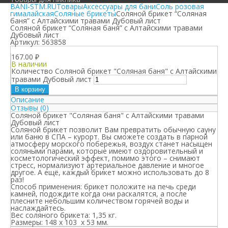
BANI-STM.RU
Товары
Аксессуары для бани
Соль розовая
гималайская
Соляные брикеты
Соляной брикет “Соляная
баня” с Алтайскими травами Дубовый лист
Соляной брикет “Соляная баня” с Алтайскими травами
Дубовый лист
Артикул:
563858
167.00
₽
В наличии
Количество Соляной брикет "Соляная баня" с Алтайскими
травами Дубовый лист
В корзину
Описание
Отзывы (0)
Соляной брикет "Соляная баня" с Алтайскими травами
Дубовый лист
Соляной брикет позволит Вам превратить обычную сауну
или баню в СПА – курорт. Вы сможете создать в парной
атмосферу морского побережья, воздух станет насыщен
соляными парами, которые имеют оздоровительный и
косметологический эффект, помимо этого – снимают
стресс, нормализуют артериальное давление и многое
другое. А ещё, каждый брикет можно использовать до 8
раз!
Способ применения: брикет положите на печь среди
камней, подождите когда они раскалятся, а после
плесните небольшим количеством горячей воды и
наслаждайтесь.
Вес соляного брикета: 1,35 кг.
Размеры: 148 х 103 х 53 мм.