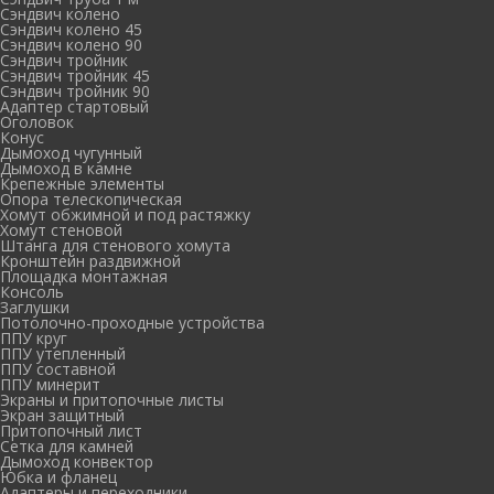
Сэндвич колено
Сэндвич колено 45
Сэндвич колено 90
Сэндвич тройник
Сэндвич тройник 45
Сэндвич тройник 90
Адаптер стартовый
Оголовок
Конус
Дымоход чугунный
Дымоход в камне
Крепежные элементы
Опора телескопическая
Хомут обжимной и под растяжку
Хомут стеновой
Штанга для стенового хомута
Кронштейн раздвижной
Площадка монтажная
Консоль
Заглушки
Потолочно-проходные устройства
ППУ круг
ППУ утепленный
ППУ составной
ППУ минерит
Экраны и притопочные листы
Экран защитный
Притопочный лист
Сетка для камней
Дымоход конвектор
Юбка и фланец
Адаптеры и переходники