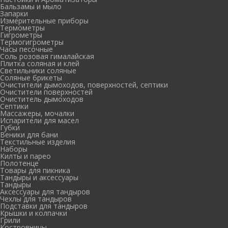
Бальзамы и мыло
Запарки
Измерительные приборы
Термометры
Гигрометры
Термогигрометры
Часы песочные
Соль розовая гималайская
Плитка соляная и клей
Светильники соляные
Соляные брикеты
Очистители дымоходов, поверхностей, септики
Очистители поверхностей
Очиститель дымоходов
Септики
Массажеры, мочалки
Испарители для масел
Губки
Веники для бани
Текстильные изделия
Наборы
Килты и парео
Полотенце
Товары для пикника
Тандыры и аксессуары
Тандыры
Аксессуары для тандыров
Чехлы для тандыров
Подставки для тандыров
Крышки и колпачки
Грили
Костровницы