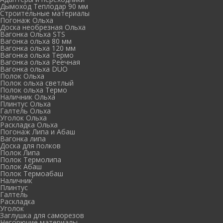
Дымоход Теплодар 90 мм
Cтроительные материалы
Погонаж Ольха
Доска необрезная Ольха
Вагонка Ольха STS
Вагонка ольха 80 мм
Вагонка ольха 120 мм
Вагонка ольха Термо
Вагонка ольха Реечная
Вагонка ольха DUO
Полок Ольха
Полок ольха светлый
Полок ольха Термо
Наличник Ольха
Плинтус Ольха
Галтель Ольха
Уголок Ольха
Раскладка Ольха
Погонаж Липа и Абаш
Вагонка липа
Доска для полков
Полок Липа
Полок Термолипа
Полок Абаш
Полок Термоабаш
Наличник
Плинтус
Галтель
Раскладка
Уголок
Заглушка для саморезов
Негорючие материалы