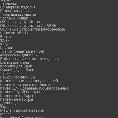
Таблички
Бондарные изделия
Ведра, запарники
Тазы, шайки, ушаты
Черпаки, ковши
Обливные устройства
Обливные устройства ЛИВЕНЬ
Обливные устройства классические
Бочонки жбаны
Бочка
Жбан
Кадка
Кружки
Трапик (решетка на пол)
Аксессуары для бани
Войлочные и фетровые изделия
Шапки для бани
Коврики для бани
Рукавицы для бани
Тапки
Наборы войлочные
Камни и наполнители для печей
Камни колотые и наполнители
Камни шлифованные и обвалованные
Камни редкой породы
Каминные наборы
Каминные наборы
Дровницы
Экраны
Масла и ароматизаторы
Масла
Настойки и Ароматизаторы