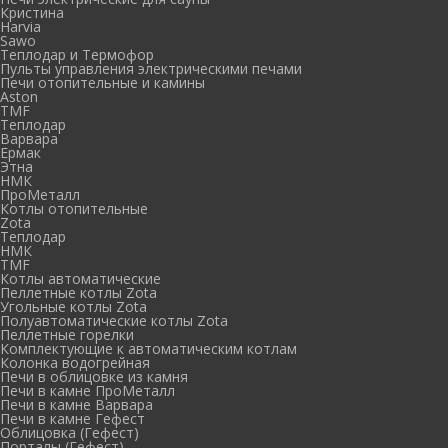
Кристина
Harvia
Sawo
Теплодар и Термофор
Пульты управления электрическими печами
Печи отопительные и камины
Aston
TMF
Теплодар
Варвара
Ермак
Этна
НМК
ПроМеталл
Котлы отопительные
Zota
Теплодар
НМК
TMF
Котлы автоматические
Пеллетные котлы Zota
Угольные котлы Zota
Полуавтоматические котлы Zota
Пеллетные горелки
Комплектующие к автоматическим котлам
Колонка водогрейная
Печи в облицовке из камня
Печи в камне ПроМеталл
Печи в камне Варвара
Печи в камне Гефест
Облицовка (Гефест)
Порталы (Гефест)