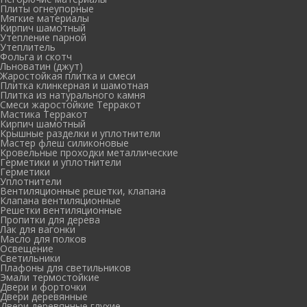
Плиты огнеупорные
Мягкие материалы
Кирпич шамотный
Утепление парной
Утеплитель
Фольга и скотч
Льноватин (джут)
Жаростойкая плитка и смеси
Плитка клинкерная и шамотная
Плитка из натурального камня
Смеси жаростойкие Терракот
Мастика Терракот
Кирпич шамотный
Крышные разделки и уплотнители
Мастер флеш силиконовые
Кровельные проходки металлические
Герметики и уплотнители
Герметики
Уплотнители
Вентиляционные решетки, клапана
Клапана вентиляционные
Решетки вентиляционные
Пропитки для дерева
Лак для вагонки
Масло для полков
Освещение
Светильники
Плафоны для светильников
Эмали термостойкие
Двери и форточки
Двери деревянные
Двери деревянные глухие