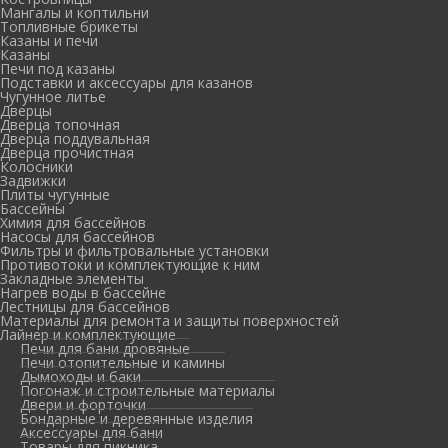
Мангалы и коптильни
Топливные брикеты
Казаны и печи
Казаны
Печи под казаны
Подставки и аксессуары для казанов
Чугунное литье
Дверцы
Дверца топочная
Дверца поддувальная
Дверца прочистная
Колосники
Задвижки
Плиты чугунные
Бассейны
Химия для бассейнов
Насосы для бассейнов
Фильтры и фильтровальные установки
Противотоки и комплектующие к ним
Закладные элементы
Нагрев воды в бассейне
Лестницы для бассейнов
Материалы для ремонта и защиты поверхностей
Лайнер и комплектующие
Печи для бани дровяные
Печи отопительные и камины
Дымоходы и баки
Погонаж и строительные материалы
Двери и форточки
Бондарные и деревянные изделия
Аксессуары для бани
Товары для пикника