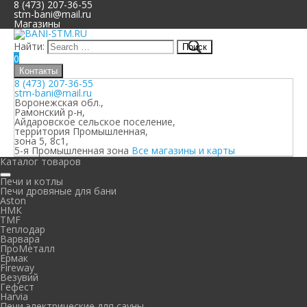
8 (473) 207-36-55
stm-bani@mail.ru
Магазины
Найти:
0
Контакты
8 (473) 207-36-55
stm-bani@mail.ru
Воронежская обл.,
Рамонский р-н,
Айдаровское сельское поселение,
территория Промышленная,
зона 5, 8с1,
5-я Промышленная зона
Все магазины и карты
Каталог товаров
Печи и котлы
Печи дровяные для бани
Aston
НМК
TMF
Теплодар
Варвара
ПроМеталл
Ермак
Fireway
Везувий
Гефест
Harvia
Печи электрические для сауны