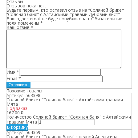
Отзывы
Отзывов пока нет.
Будьте первым, кто оставил отзыв на “Соляной брикет
“Соляная баня” с Алтайскими травами Дубовый лист”
Ваш адрес email не будет опубликован.
Обязательные
поля помечены
*
Ваш отзыв
*
Имя
*
Email
*
Похожие товары
Артикул:
563398
Соляной брикет “Соляная баня” с Алтайскими травами
Мята
Под заказ
167.00
₽
Количество Соляной брикет "Соляная баня" с Алтайскими
травами Мята
В корзину
Артикул:
564369
Соляной брикет “Соляная баня” с цедрой Апельсина