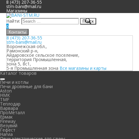
8 (473) 207-36-55
stm-bani@mail.ru
Магазины
Найти:
0
Контакты
8 (473) 207-36-55
stm-bani@mail.ru
Воронежская обл.,
Рамонский р-н,
Айдаровское сельское поселение,
территория Промышленная,
зона 5, 8с1,
5-я Промышленная зона
Все магазины и карты
Каталог товаров
Печи и котлы
Печи дровяные для бани
Aston
НМК
TMF
Теплодар
Варвара
ПроМеталл
Ермак
Fireway
Везувий
Гефест
Harvia
Печи электрические для сауны