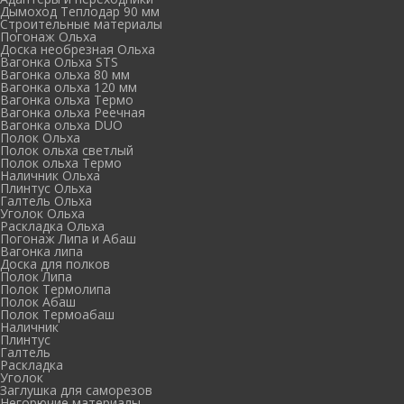
Дымоход Теплодар 90 мм
Cтроительные материалы
Погонаж Ольха
Доска необрезная Ольха
Вагонка Ольха STS
Вагонка ольха 80 мм
Вагонка ольха 120 мм
Вагонка ольха Термо
Вагонка ольха Реечная
Вагонка ольха DUO
Полок Ольха
Полок ольха светлый
Полок ольха Термо
Наличник Ольха
Плинтус Ольха
Галтель Ольха
Уголок Ольха
Раскладка Ольха
Погонаж Липа и Абаш
Вагонка липа
Доска для полков
Полок Липа
Полок Термолипа
Полок Абаш
Полок Термоабаш
Наличник
Плинтус
Галтель
Раскладка
Уголок
Заглушка для саморезов
Негорючие материалы