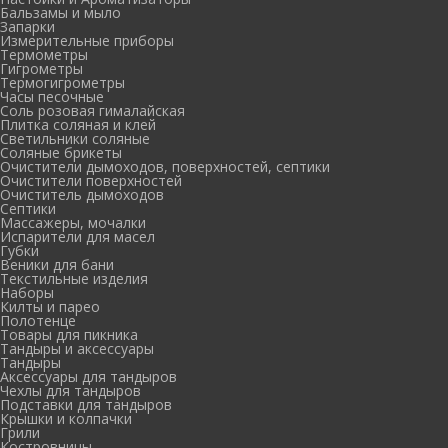
Бальзамы и мыло
Запарки
Измерительные приборы
Термометры
Гигрометры
Термогигрометры
Часы песочные
Соль розовая гималайская
Плитка соляная и клей
Светильники соляные
Соляные брикеты
Очистители дымоходов, поверхностей, септики
Очистители поверхностей
Очиститель дымоходов
Септики
Массажеры, мочалки
Испарители для масел
Губки
Веники для бани
Текстильные изделия
Наборы
Килты и парео
Полотенце
Товары для пикника
Тандыры и аксессуары
Тандыры
Аксессуары для тандыров
Чехлы для тандыров
Подставки для тандыров
Крышки и колпачки
Грили
Костровницы