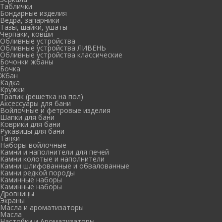
Таблички
Бондарные изделия
Ведра, запарники
Тазы, шайки, ушаты
Черпаки, ковши
Обливные устройства
Обливные устройства ЛИВЕНЬ
Обливные устройства классические
Бочонки жбаны
Бочка
Жбан
Кадка
Кружки
Трапик (решетка на пол)
Аксессуары для бани
Войлочные и фетровые изделия
Шапки для бани
Коврики для бани
Рукавицы для бани
Тапки
Наборы войлочные
Камни и наполнители для печей
Камни колотые и наполнители
Камни шлифованные и обвалованные
Камни редкой породы
Каминные наборы
Каминные наборы
Дровницы
Экраны
Масла и ароматизаторы
Масла
Настойки и Ароматизаторы