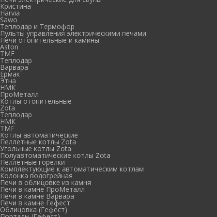
Кристина
Harvia
Sawo
Теплодар и Термофор
Пульты управления электрическими печами
Печи отопительные и камины
Aston
TMF
Теплодар
Варвара
Ермак
Этна
НМК
ПроМеталл
Котлы отопительные
Zota
Теплодар
НМК
TMF
Котлы автоматические
Пеллетные котлы Zota
Угольные котлы Zota
Полуавтоматические котлы Zota
Пеллетные горелки
Комплектующие к автоматическим котлам
Колонка водогрейная
Печи в облицовке из камня
Печи в камне ПроМеталл
Печи в камне Варвара
Печи в камне Гефест
Облицовка (Гефест)
Порталы (Гефест)