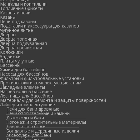
Мангалы и коптильни
Топливные брикеты
Казаны и печи
Казаны
Печи под казаны
Подставки и аксессуары для казанов
Чугунное литье
Дверцы
Дверца топочная
Дверца поддувальная
Дверца прочистная
Колосники
Задвижки
Плиты чугунные
Бассейны
Химия для бассейнов
Насосы для бассейнов
Фильтры и фильтровальные установки
Противотоки и комплектующие к ним
Закладные элементы
Нагрев воды в бассейне
Лестницы для бассейнов
Материалы для ремонта и защиты поверхностей
Лайнер и комплектующие
Печи для бани дровяные
Печи отопительные и камины
Дымоходы и баки
Погонаж и строительные материалы
Двери и форточки
Бондарные и деревянные изделия
Аксессуары для бани
Товары для пикника