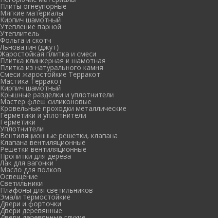
Плиты огнеупорные
Мягкие материалы
Кирпич шамотный
Утепление парной
Утеплитель
Фольга и скотч
Льноватин (джут)
Жаростойкая плитка и смеси
Плитка клинкерная и шамотная
Плитка из натурального камня
Смеси жаростойкие Терракот
Мастика Терракот
Кирпич шамотный
Крышные разделки и уплотнители
Мастер флеш силиконовые
Кровельные проходки металлические
Герметики и уплотнители
Герметики
Уплотнители
Вентиляционные решетки, клапана
Клапана вентиляционные
Решетки вентиляционные
Пропитки для дерева
Лак для вагонки
Масло для полков
Освещение
Светильники
Плафоны для светильников
Эмали термостойкие
Двери и форточки
Двери деревянные
Двери деревянные глухие