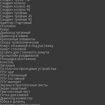
Сэндвич колено
Сэндвич колено 45
Сэндвич колено 90
Сэндвич тройник
Сэндвич тройник 45
Сэндвич тройник 90
Адаптер стартовый
Оголовок
Конус
Дымоход чугунный
Дымоход в камне
Крепежные элементы
Опора телескопическая
Хомут обжимной и под растяжку
Хомут стеновой
Штанга для стенового хомута
Кронштейн раздвижной
Площадка монтажная
Консоль
Заглушки
Потолочно-проходные устройства
ППУ круг
ППУ утепленный
ППУ составной
ППУ минерит
Экраны и притопочные листы
Экран защитный
Притопочный лист
Сетка для камней
Дымоход конвектор
Юбка и фланец
Адаптеры и переходники