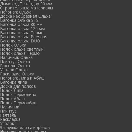
Дымоход Теплодар 90 мм
Cтроительные материалы
Погонаж Ольха
Доска необрезная Ольха
Вагонка Ольха STS
Вагонка ольха 80 мм
Вагонка ольха 120 мм
Вагонка ольха Термо
Вагонка ольха Реечная
Вагонка ольха DUO
Полок Ольха
Полок ольха светлый
Полок ольха Термо
Наличник Ольха
Плинтус Ольха
Галтель Ольха
Уголок Ольха
Раскладка Ольха
Погонаж Липа и Абаш
Вагонка липа
Доска для полков
Полок Липа
Полок Термолипа
Полок Абаш
Полок Термоабаш
Наличник
Плинтус
Галтель
Раскладка
Уголок
Заглушка для саморезов
Негорючие материалы