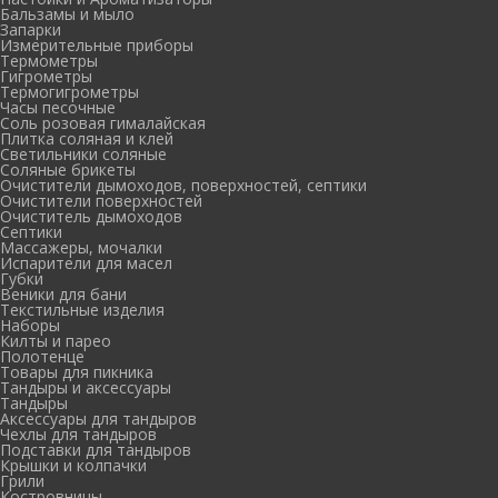
Бальзамы и мыло
Запарки
Измерительные приборы
Термометры
Гигрометры
Термогигрометры
Часы песочные
Соль розовая гималайская
Плитка соляная и клей
Светильники соляные
Соляные брикеты
Очистители дымоходов, поверхностей, септики
Очистители поверхностей
Очиститель дымоходов
Септики
Массажеры, мочалки
Испарители для масел
Губки
Веники для бани
Текстильные изделия
Наборы
Килты и парео
Полотенце
Товары для пикника
Тандыры и аксессуары
Тандыры
Аксессуары для тандыров
Чехлы для тандыров
Подставки для тандыров
Крышки и колпачки
Грили
Костровницы