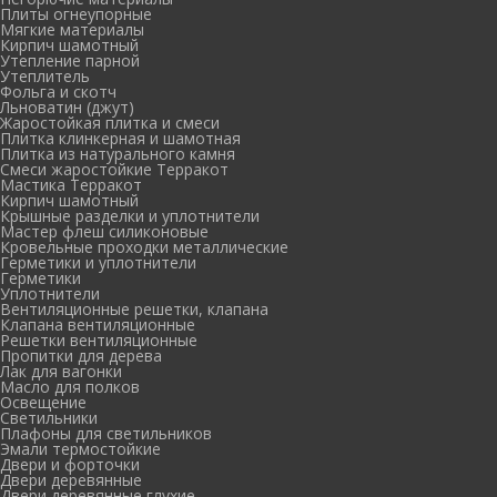
Плиты огнеупорные
Мягкие материалы
Кирпич шамотный
Утепление парной
Утеплитель
Фольга и скотч
Льноватин (джут)
Жаростойкая плитка и смеси
Плитка клинкерная и шамотная
Плитка из натурального камня
Смеси жаростойкие Терракот
Мастика Терракот
Кирпич шамотный
Крышные разделки и уплотнители
Мастер флеш силиконовые
Кровельные проходки металлические
Герметики и уплотнители
Герметики
Уплотнители
Вентиляционные решетки, клапана
Клапана вентиляционные
Решетки вентиляционные
Пропитки для дерева
Лак для вагонки
Масло для полков
Освещение
Светильники
Плафоны для светильников
Эмали термостойкие
Двери и форточки
Двери деревянные
Двери деревянные глухие