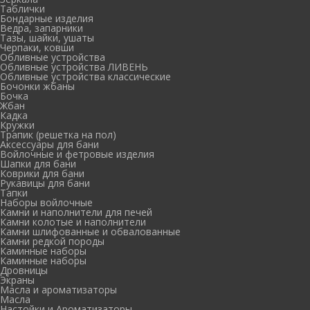
Таблички
Бондарные изделия
Ведра, запарники
Тазы, шайки, ушаты
Черпаки, ковши
Обливные устройства
Обливные устройства ЛИВЕНЬ
Обливные устройства классические
Бочонки жбаны
Бочка
Жбан
Кадка
Кружки
Трапик (решетка на пол)
Аксессуары для бани
Войлочные и фетровые изделия
Шапки для бани
Коврики для бани
Рукавицы для бани
Тапки
Наборы войлочные
Камни и наполнители для печей
Камни колотые и наполнители
Камни шлифованные и обвалованные
Камни редкой породы
Каминные наборы
Каминные наборы
Дровницы
Экраны
Масла и ароматизаторы
Масла
Настойки и Ароматизаторы