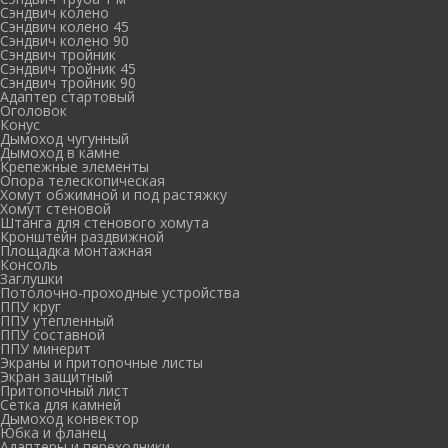
Сэндвич колено
Сэндвич колено 45
Сэндвич колено 90
Сэндвич тройник
Сэндвич тройник 45
Сэндвич тройник 90
Адаптер стартовый
Оголовок
Конус
Дымоход чугунный
Дымоход в камне
Крепежные элементы
Опора телескопическая
Хомут обжимной и под растяжку
Хомут стеновой
Штанга для стенового хомута
Кронштейн раздвижной
Площадка монтажная
Консоль
Заглушки
Потолочно-проходные устройства
ППУ круг
ППУ утепленный
ППУ составной
ППУ минерит
Экраны и притопочные листы
Экран защитный
Притопочный лист
Сетка для камней
Дымоход конвектор
Юбка и фланец
Адаптеры и переходники