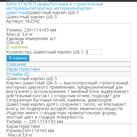
BANI-STM.RU
Товары
Погонаж и строительные
материалы
Негорючие материалы
Кирпич
шамотный
Шамотный кирпич ШБ-5
Шамотный кирпич ШБ-5
Артикул:
562542
Размер:
230×114 ×65 мм
Масса:
3,6 кг
Единицы измерения:
шт.
100.00
₽
В наличии
Количество Шамотный кирпич ШБ-5
В корзину
Описание
Характеристики
Отзывы (0)
Шамотный кирпич ШБ-5
Кирпич шамотный ШБ-5
— высокопрочный строительный
материал широкого применения, предназначенный для
внутреннего использования. Глиняный блок выдерживает
длительный контакт с открытым огнем, подходит для
сооружения бытовых печей, каминов, дымоходов.
Шамотный кирпич долго сохраняет тепло, не впитывает
влагу, не подвержен воздействию химических веществ.
Изделие имеет стандартную прямоугольную форму,
желтый цвет и гладкую поверхность.
Размер — 230 × 114 × 65 мм.
Характеристики
Размер
230×114 ×65 мм
Масса
3,6 кг