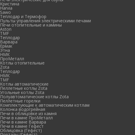
Кристина
Harvia
Sawo
Теплодар и Термофор
Пульты управления электрическими печами
Печи отопительные и камины
Aston
TMF
Теплодар
Варвара
Ермак
Этна
НМК
ПроМеталл
Котлы отопительные
Zota
Теплодар
НМК
TMF
Котлы автоматические
Пеллетные котлы Zota
Угольные котлы Zota
Полуавтоматические котлы Zota
Пеллетные горелки
Комплектующие к автоматическим котлам
Колонка водогрейная
Печи в облицовке из камня
Печи в камне ПроМеталл
Печи в камне Варвара
Печи в камне Гефест
Облицовка (Гефест)
Порталы (Гефест)