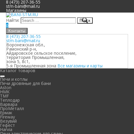
8 (473) 207-36-55
stm-bani@mail.ru
Магазины
Найти:
0
Контакты
8 (473) 207-36-55
stm-bani@mail.ru
Воронежская обл.,
Рамонский р-н,
Айдаровское сельское поселение,
территория Промышленная,
зона 5, 8с1,
5-я Промышленная зона
Все магазины и карты
Каталог товаров
Печи и котлы
Печи дровяные для бани
Aston
НМК
TMF
Теплодар
Варвара
ПроМеталл
Ермак
Fireway
Везувий
Гефест
Harvia
Печи электрические для сауны