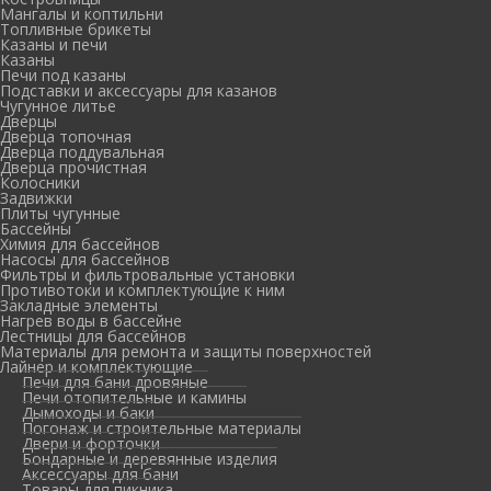
Мангалы и коптильни
Топливные брикеты
Казаны и печи
Казаны
Печи под казаны
Подставки и аксессуары для казанов
Чугунное литье
Дверцы
Дверца топочная
Дверца поддувальная
Дверца прочистная
Колосники
Задвижки
Плиты чугунные
Бассейны
Химия для бассейнов
Насосы для бассейнов
Фильтры и фильтровальные установки
Противотоки и комплектующие к ним
Закладные элементы
Нагрев воды в бассейне
Лестницы для бассейнов
Материалы для ремонта и защиты поверхностей
Лайнер и комплектующие
Печи для бани дровяные
Печи отопительные и камины
Дымоходы и баки
Погонаж и строительные материалы
Двери и форточки
Бондарные и деревянные изделия
Аксессуары для бани
Товары для пикника