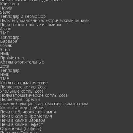
Кристина
Harvia
Sawo
Теплодар и Термофор
Пульты управления электрическими печами
Печи отопительные и камины
Aston
TMF
Теплодар
Варвара
Ермак
Этна
НМК
ПроМеталл
Котлы отопительные
Zota
Теплодар
НМК
TMF
Котлы автоматические
Пеллетные котлы Zota
Угольные котлы Zota
Полуавтоматические котлы Zota
Пеллетные горелки
Комплектующие к автоматическим котлам
Колонка водогрейная
Печи в облицовке из камня
Печи в камне ПроМеталл
Печи в камне Варвара
Печи в камне Гефест
Облицовка (Гефест)
Порталы (Гефест)