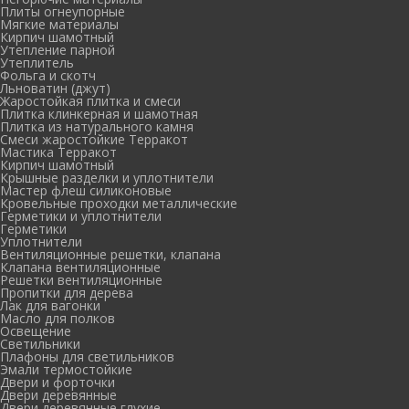
Плиты огнеупорные
Мягкие материалы
Кирпич шамотный
Утепление парной
Утеплитель
Фольга и скотч
Льноватин (джут)
Жаростойкая плитка и смеси
Плитка клинкерная и шамотная
Плитка из натурального камня
Смеси жаростойкие Терракот
Мастика Терракот
Кирпич шамотный
Крышные разделки и уплотнители
Мастер флеш силиконовые
Кровельные проходки металлические
Герметики и уплотнители
Герметики
Уплотнители
Вентиляционные решетки, клапана
Клапана вентиляционные
Решетки вентиляционные
Пропитки для дерева
Лак для вагонки
Масло для полков
Освещение
Светильники
Плафоны для светильников
Эмали термостойкие
Двери и форточки
Двери деревянные
Двери деревянные глухие