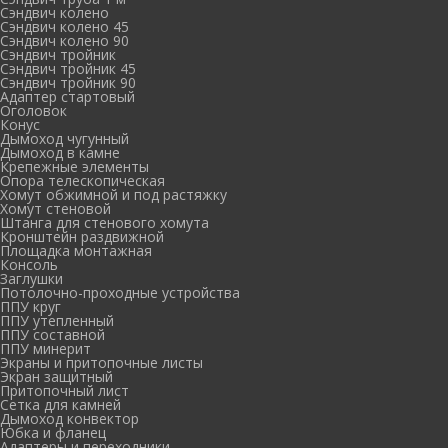
Сэндвич колено
Сэндвич колено 45
Сэндвич колено 90
Сэндвич тройник
Сэндвич тройник 45
Сэндвич тройник 90
Адаптер стартовый
Оголовок
Конус
Дымоход чугунный
Дымоход в камне
Крепежные элементы
Опора телескопическая
Хомут обжимной и под растяжку
Хомут стеновой
Штанга для стенового хомута
Кронштейн раздвижной
Площадка монтажная
Консоль
Заглушки
Потолочно-проходные устройства
ППУ круг
ППУ утепленный
ППУ составной
ППУ минерит
Экраны и притопочные листы
Экран защитный
Притопочный лист
Сетка для камней
Дымоход конвектор
Юбка и фланец
Адаптеры и переходники