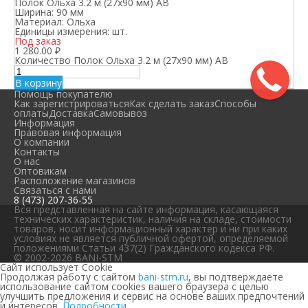
Полок Ольха 3.2 м (27х90 мм) АВ
Ширина:
90 мм
Материал:
Ольха
Единицы измерения:
шт.
Под заказ
1 280.00
₽
Количество Полок Ольха 3.2 м (27х90 мм) АВ
В корзину
Помощь покупателю
Как зарегистрироваться
Как сделать заказ
Способы
оплаты
Доставка
Самовывоз
Информация
Правовая информация
О компании
Контакты
О нас
Оптовикам
Расположение магазинов
Связаться с нами
8 (473) 207-36-55
Вся представленная на сайте информация, касающаяся
технических характеристик, наличия на складе, стоимости
товаров, носит информационный характер и ни при каких
условиях не является публичной офертой, определяемой
положениями Статьи 437(2) Гражданского кодекса РФ.
© 2002-2026 BANI-STM
Сайт использует Cookie
Продолжая работу с сайтом
bani-stm.ru
, вы подтверждаете
использование сайтом cookies вашего браузера с целью
улучшить предложения и сервис на основе ваших предпочтений
и интересов.
Подробности.