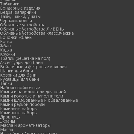
Таблички
Бондарные изделия
Ведра, запарники
Тазы, шайки, ушаты
Черпаки, ковши
Обливные устройства
Обливные устройства ЛИВЕНЬ
Обливные устройства классические
Бочонки жбаны
Бочка
Жбан
Кадка
Кружки
Трапик (решетка на пол)
Аксессуары для бани
Войлочные и фетровые изделия
Шапки для бани
Коврики для бани
Рукавицы для бани
Тапки
Наборы войлочные
Камни и наполнители для печей
Камни колотые и наполнители
Камни шлифованные и обвалованные
Камни редкой породы
Каминные наборы
Каминные наборы
Дровницы
Экраны
Масла и ароматизаторы
Масла
Настойки и Ароматизаторы