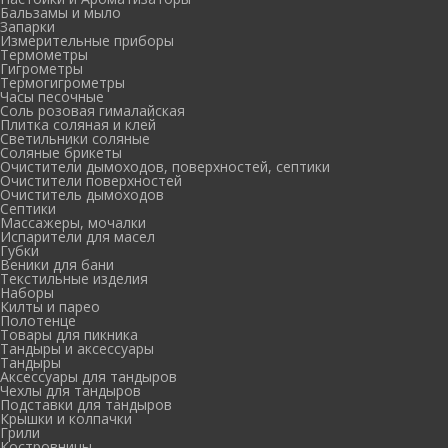
Бальзамы и мыло
Запарки
Измерительные приборы
Термометры
Гигрометры
Термогигрометры
Часы песочные
Соль розовая гималайская
Плитка соляная и клей
Светильники соляные
Соляные брикеты
Очистители дымоходов, поверхностей, септики
Очистители поверхностей
Очиститель дымоходов
Септики
Массажеры, мочалки
Испарители для масел
Губки
Веники для бани
Текстильные изделия
Наборы
Килты и парео
Полотенце
Товары для пикника
Тандыры и аксессуары
Тандыры
Аксессуары для тандыров
Чехлы для тандыров
Подставки для тандыров
Крышки и колпачки
Грили
Костровницы