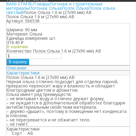
BANI-STM.RU
Товары
Погонаж и строительные
материалы
Погонаж Ольха
Полок Ольха
Полок ольха
светлый
Полок Ольха 1.6 м (27х90 мм) АВ
Полок Ольха 1.6 м (27х90 мм) АВ
Артикул:
566538
Ширина:
90 мм
Материал:
Ольха
Единицы измерения:
шт.
318.40
₽
В наличии
Количество Полок Ольха 1.6 м (27х90 мм) АВ
В корзину
Описание
Характеристики
Полок Ольха 1.6 м (27х90 мм) АВ
Черная ольха отлично подходит для отделки парной,
прекрасно переносит жару и влажность и обладает
благородным цветом и ароматом.
Ольха имеет ряд преимуществ:
– не впитывает воду и отлично держит форму;
– не нуждается в дополнительной обработке благодаря
антибактериальным свойствам материала;
– дерево «дышит», поэтому в помещении нет конденсата
и плесени;
– не перегревается и не обжигает тело;
– не гниёт.
Характеристики
Сорт
АВ