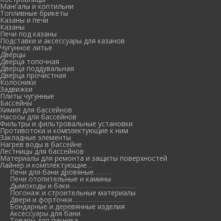
Мангалы и коптильни
Топливные брикеты
Казаны и печи
Казаны
Печи под казаны
Подставки и аксессуары для казанов
Чугунное литье
Дверцы
Дверца топочная
Дверца поддувальная
Дверца прочистная
Колосники
Задвижки
Плиты чугунные
Бассейны
Химия для бассейнов
Насосы для бассейнов
Фильтры и фильтровальные установки
Противотоки и комплектующие к ним
Закладные элементы
Нагрев воды в бассейне
Лестницы для бассейнов
Материалы для ремонта и защиты поверхностей
Лайнер и комплектующие
Печи для бани дровяные
Печи отопительные и камины
Дымоходы и баки
Погонаж и строительные материалы
Двери и форточки
Бондарные и деревянные изделия
Аксессуары для бани
Товары для пикника