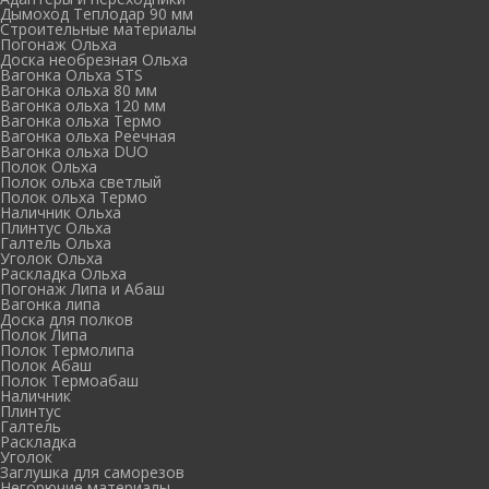
Дымоход Теплодар 90 мм
Cтроительные материалы
Погонаж Ольха
Доска необрезная Ольха
Вагонка Ольха STS
Вагонка ольха 80 мм
Вагонка ольха 120 мм
Вагонка ольха Термо
Вагонка ольха Реечная
Вагонка ольха DUO
Полок Ольха
Полок ольха светлый
Полок ольха Термо
Наличник Ольха
Плинтус Ольха
Галтель Ольха
Уголок Ольха
Раскладка Ольха
Погонаж Липа и Абаш
Вагонка липа
Доска для полков
Полок Липа
Полок Термолипа
Полок Абаш
Полок Термоабаш
Наличник
Плинтус
Галтель
Раскладка
Уголок
Заглушка для саморезов
Негорючие материалы