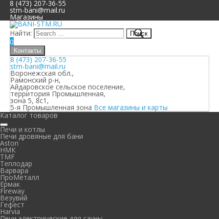
8 (473) 207-36-55
stm-bani@mail.ru
Магазины
Найти:
0
Контакты
8 (473) 207-36-55
stm-bani@mail.ru
Воронежская обл.,
Рамонский р-н,
Айдаровское сельское поселение,
территория Промышленная,
зона 5, 8с1,
5-я Промышленная зона
Все магазины и карты
Каталог товаров
Печи и котлы
Печи дровяные для бани
Aston
НМК
TMF
Теплодар
Варвара
ПроМеталл
Ермак
Fireway
Везувий
Гефест
Harvia
Печи электрические для сауны