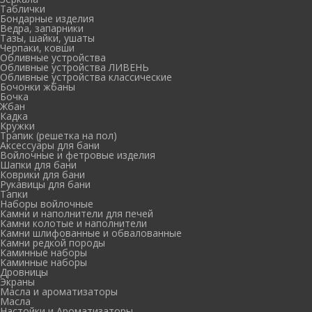
Таблички
Бондарные изделия
Ведра, запарники
Тазы, шайки, ушаты
Черпаки, ковши
Обливные устройства
Обливные устройства ЛИВЕНЬ
Обливные устройства классические
Бочонки жбаны
Бочка
Жбан
Кадка
Кружки
Трапик (решетка на пол)
Аксессуары для бани
Войлочные и фетровые изделия
Шапки для бани
Коврики для бани
Рукавицы для бани
Тапки
Наборы войлочные
Камни и наполнители для печей
Камни колотые и наполнители
Камни шлифованные и обвалованные
Камни редкой породы
Каминные наборы
Каминные наборы
Дровницы
Экраны
Масла и ароматизаторы
Масла
Настойки и Ароматизаторы