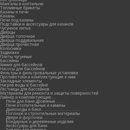
Мангалы и коптильни
Топливные брикеты
Казаны и печи
Казаны
Печи под казаны
Подставки и аксессуары для казанов
Чугунное литье
Дверцы
Дверца топочная
Дверца поддувальная
Дверца прочистная
Колосники
Задвижки
Плиты чугунные
Бассейны
Химия для бассейнов
Насосы для бассейнов
Фильтры и фильтровальные установки
Противотоки и комплектующие к ним
Закладные элементы
Нагрев воды в бассейне
Лестницы для бассейнов
Материалы для ремонта и защиты поверхностей
Лайнер и комплектующие
Печи для бани дровяные
Печи отопительные и камины
Дымоходы и баки
Погонаж и строительные материалы
Двери и форточки
Бондарные и деревянные изделия
Аксессуары для бани
Товары для пикника