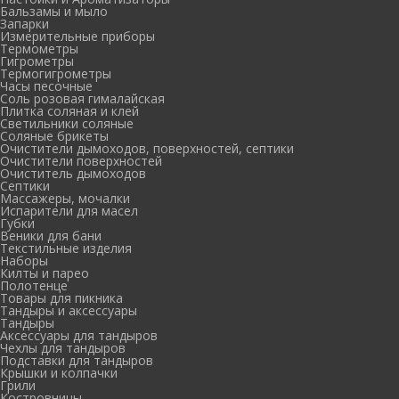
Бальзамы и мыло
Запарки
Измерительные приборы
Термометры
Гигрометры
Термогигрометры
Часы песочные
Соль розовая гималайская
Плитка соляная и клей
Светильники соляные
Соляные брикеты
Очистители дымоходов, поверхностей, септики
Очистители поверхностей
Очиститель дымоходов
Септики
Массажеры, мочалки
Испарители для масел
Губки
Веники для бани
Текстильные изделия
Наборы
Килты и парео
Полотенце
Товары для пикника
Тандыры и аксессуары
Тандыры
Аксессуары для тандыров
Чехлы для тандыров
Подставки для тандыров
Крышки и колпачки
Грили
Костровницы