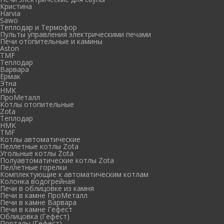
Кристина
Harvia
Sawo
Теплодар и Термофор
Пульты управления электрическими печами
Печи отопительные и камины
Aston
TMF
Теплодар
Варвара
Ермак
Этна
НМК
ПроМеталл
Котлы отопительные
Zota
Теплодар
НМК
TMF
Котлы автоматические
Пеллетные котлы Zota
Угольные котлы Zota
Полуавтоматические котлы Zota
Пеллетные горелки
Комплектующие к автоматическим котлам
Колонка водогрейная
Печи в облицовке из камня
Печи в камне ПроМеталл
Печи в камне Варвара
Печи в камне Гефест
Облицовка (Гефест)
Порталы (Гефест)