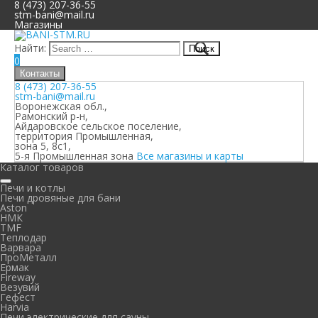
8 (473) 207-36-55
stm-bani@mail.ru
Магазины
Найти:
0
Контакты
8 (473) 207-36-55
stm-bani@mail.ru
Воронежская обл.,
Рамонский р-н,
Айдаровское сельское поселение,
территория Промышленная,
зона 5, 8с1,
5-я Промышленная зона
Все магазины и карты
Каталог товаров
Печи и котлы
Печи дровяные для бани
Aston
НМК
TMF
Теплодар
Варвара
ПроМеталл
Ермак
Fireway
Везувий
Гефест
Harvia
Печи электрические для сауны