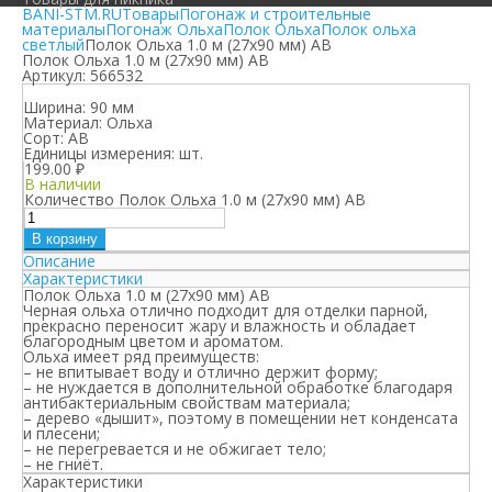
BANI-STM.RU
Товары
Погонаж и строительные
материалы
Погонаж Ольха
Полок Ольха
Полок ольха
светлый
Полок Ольха 1.0 м (27х90 мм) АВ
Полок Ольха 1.0 м (27х90 мм) АВ
Артикул:
566532
Ширина:
90 мм
Материал:
Ольха
Сорт:
АВ
Единицы измерения:
шт.
199.00
₽
В наличии
Количество Полок Ольха 1.0 м (27х90 мм) АВ
В корзину
Описание
Характеристики
Полок Ольха 1.0 м (27х90 мм) АВ
Черная ольха отлично подходит для отделки парной,
прекрасно переносит жару и влажность и обладает
благородным цветом и ароматом.
Ольха имеет ряд преимуществ:
– не впитывает воду и отлично держит форму;
– не нуждается в дополнительной обработке благодаря
антибактериальным свойствам материала;
– дерево «дышит», поэтому в помещении нет конденсата
и плесени;
– не перегревается и не обжигает тело;
– не гниёт.
Характеристики