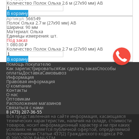
Количество Полок Ольха 2.6 м (27х90 мм) АВ
В корзину
Артикул:
566549
Полок Ольха 2.7 м (27х90 мм) АВ
Ширина:
90 мм
Материал:
Ольха
Единицы измерения:
шт.
Под заказ
1 080.00
₽
Количество Полок Ольха 2.7 м (27х90 мм) АВ
В корзину
Помощь покупателю
Как зарегистрироваться
Как сделать заказ
Способы
оплаты
Доставка
Самовывоз
Информация
Правовая информация
О компании
Контакты
О нас
Оптовикам
Расположение магазинов
Связаться с нами
8 (473) 207-36-55
Вся представленная на сайте информация, касающаяся
технических характеристик, наличия на складе, стоимости
товаров, носит информационный характер и ни при каких
условиях не является публичной офертой, определяемой
положениями Статьи 437(2) Гражданского кодекса РФ.
© 2002-2026 BANI-STM