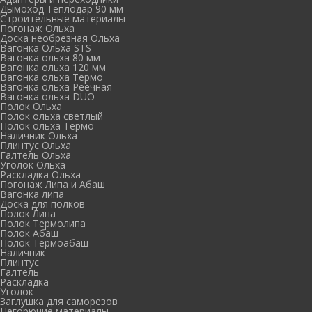
Дымоход Теплодар 90 мм
Cтроительные материалы
Погонаж Ольха
Доска необрезная Ольха
Вагонка Ольха STS
Вагонка ольха 80 мм
Вагонка ольха 120 мм
Вагонка ольха Термо
Вагонка ольха Реечная
Вагонка ольха DUO
Полок Ольха
Полок ольха светлый
Полок ольха Термо
Наличник Ольха
Плинтус Ольха
Галтель Ольха
Уголок Ольха
Раскладка Ольха
Погонаж Липа и Абаш
Вагонка липа
Доска для полков
Полок Липа
Полок Термолипа
Полок Абаш
Полок Термоабаш
Наличник
Плинтус
Галтель
Раскладка
Уголок
Заглушка для саморезов
Негорючие материалы