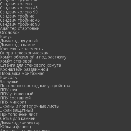
Сэндвич колено
Сэндвич колено 45
Сэндвич колено 90
Сэндвич тройник
Сэндвич тройник 45
Сэндвич тройник 90
Адаптер стартовый
Оголовок
Конус
Дымоход чугунный
Дымоход в камне
Крепежные элементы
Опора телескопическая
Хомут обжимной и под растяжку
Хомут стеновой
Штанга для стенового хомута
Кронштейн раздвижной
Площадка монтажная
Консоль
Заглушки
Потолочно-проходные устройства
ППУ круг
ППУ утепленный
ППУ составной
ППУ минерит
Экраны и притопочные листы
Экран защитный
Притопочный лист
Сетка для камней
Дымоход конвектор
Юбка и фланец
Адаптеры и переходники