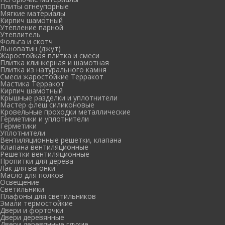
Плиты огнеупорные
Мягкие материалы
Кирпич шамотный
Утепление парной
Утеплитель
Фольга и скотч
Льноватин (джут)
Жаростойкая плитка и смеси
Плитка клинкерная и шамотная
Плитка из натурального камня
Смеси жаростойкие Терракот
Мастика Терракот
Кирпич шамотный
Крышные разделки и уплотнители
Мастер флеш силиконовые
Кровельные проходки металлические
Герметики и уплотнители
Герметики
Уплотнители
Вентиляционные решетки, клапана
Клапана вентиляционные
Решетки вентиляционные
Пропитки для дерева
Лак для вагонки
Масло для полков
Освещение
Светильники
Плафоны для светильников
Эмали термостойкие
Двери и форточки
Двери деревянные
Двери деревянные глухие