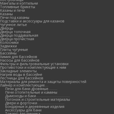
Мангалы и коптильни
Топливные брикеты
Казаны и печи
Казаны
Печи под казаны
Подставки и аксессуары для казанов
Чугунное литье
Дверцы
Дверца топочная
Дверца поддувальная
Дверца прочистная
Колосники
Задвижки
Плиты чугунные
Бассейны
Химия для бассейнов
Насосы для бассейнов
Фильтры и фильтровальные установки
Противотоки и комплектующие к ним
Закладные элементы
Нагрев воды в бассейне
Лестницы для бассейнов
Материалы для ремонта и защиты поверхностей
Лайнер и комплектующие
Печи для бани дровяные
Печи отопительные и камины
Дымоходы и баки
Погонаж и строительные материалы
Двери и форточки
Бондарные и деревянные изделия
Аксессуары для бани
Товары для пикника