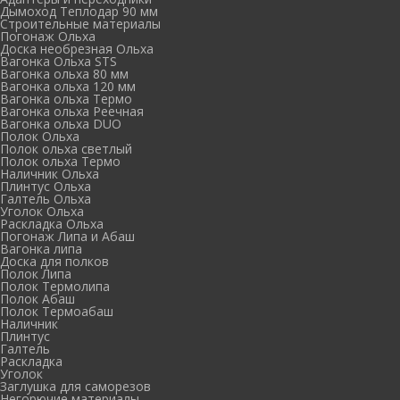
Дымоход Теплодар 90 мм
Cтроительные материалы
Погонаж Ольха
Доска необрезная Ольха
Вагонка Ольха STS
Вагонка ольха 80 мм
Вагонка ольха 120 мм
Вагонка ольха Термо
Вагонка ольха Реечная
Вагонка ольха DUO
Полок Ольха
Полок ольха светлый
Полок ольха Термо
Наличник Ольха
Плинтус Ольха
Галтель Ольха
Уголок Ольха
Раскладка Ольха
Погонаж Липа и Абаш
Вагонка липа
Доска для полков
Полок Липа
Полок Термолипа
Полок Абаш
Полок Термоабаш
Наличник
Плинтус
Галтель
Раскладка
Уголок
Заглушка для саморезов
Негорючие материалы