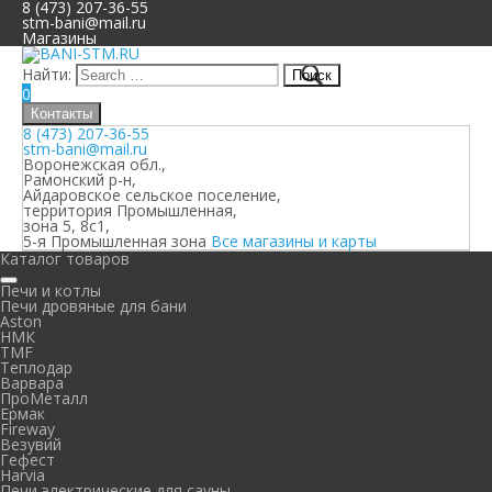
8 (473) 207-36-55
stm-bani@mail.ru
Магазины
Найти:
0
Контакты
8 (473) 207-36-55
stm-bani@mail.ru
Воронежская обл.,
Рамонский р-н,
Айдаровское сельское поселение,
территория Промышленная,
зона 5, 8с1,
5-я Промышленная зона
Все магазины и карты
Каталог товаров
Печи и котлы
Печи дровяные для бани
Aston
НМК
TMF
Теплодар
Варвара
ПроМеталл
Ермак
Fireway
Везувий
Гефест
Harvia
Печи электрические для сауны