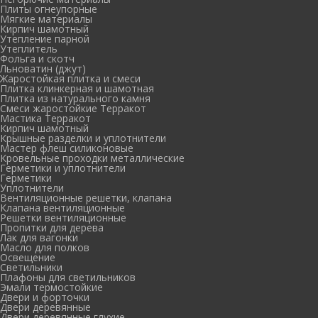
Плиты огнеупорные
Мягкие материалы
Кирпич шамотный
Утепление парной
Утеплитель
Фольга и скотч
Льноватин (джут)
Жаростойкая плитка и смеси
Плитка клинкерная и шамотная
Плитка из натурального камня
Смеси жаростойкие Терракот
Мастика Терракот
Кирпич шамотный
Крышные разделки и уплотнители
Мастер флеш силиконовые
Кровельные проходки металлические
Герметики и уплотнители
Герметики
Уплотнители
Вентиляционные решетки, клапана
Клапана вентиляционные
Решетки вентиляционные
Пропитки для дерева
Лак для вагонки
Масло для полков
Освещение
Светильники
Плафоны для светильников
Эмали термостойкие
Двери и форточки
Двери деревянные
Двери деревянные глухие