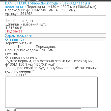
BANI-STM.RU
Товары
Дымоходы и баки
Адаптеры и
переходники
Переходник ф130М-150П мм (430/0,8 мм)
Переходник ф130М-150П мм (430/0,8 мм)
Артикул:
561262
Тип:
Переходник
Единицы измерения:
шт.
1 316.00
₽
Под заказ
Характеристики
Отзывы (0)
Характеристики
Тип
Переходник
Серия дымоходов
430/0.8 мм
Отзывы
Отзывов пока нет.
Будьте первым, кто оставил отзыв на “Переходник
ф130М-150П мм (430/0,8 мм)”
Ваш адрес email не будет опубликован.
Обязательные
поля помечены
*
Ваш отзыв
*
Имя
*