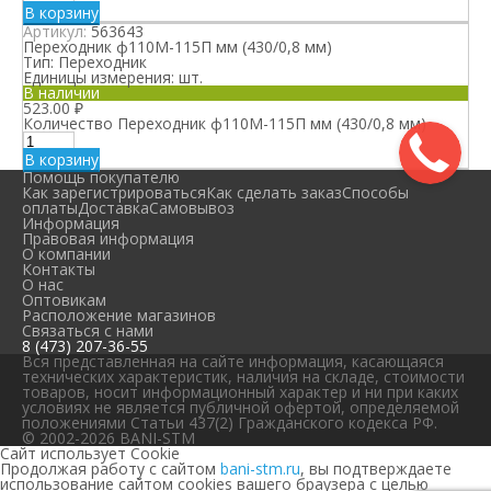
В корзину
Артикул:
563643
Переходник ф110М-115П мм (430/0,8 мм)
Тип:
Переходник
Единицы измерения:
шт.
В наличии
523.00
₽
Количество Переходник ф110М-115П мм (430/0,8 мм)
В корзину
Помощь покупателю
Как зарегистрироваться
Как сделать заказ
Способы
оплаты
Доставка
Самовывоз
Информация
Правовая информация
О компании
Контакты
О нас
Оптовикам
Расположение магазинов
Связаться с нами
8 (473) 207-36-55
Вся представленная на сайте информация, касающаяся
технических характеристик, наличия на складе, стоимости
товаров, носит информационный характер и ни при каких
условиях не является публичной офертой, определяемой
положениями Статьи 437(2) Гражданского кодекса РФ.
© 2002-2026 BANI-STM
Сайт использует Cookie
Продолжая работу с сайтом
bani-stm.ru
, вы подтверждаете
использование сайтом cookies вашего браузера с целью