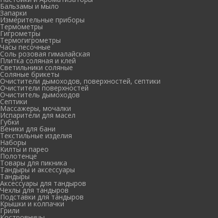
Бальзамы и мыло
Запарки
Измерительные приборы
Термометры
Гигрометры
Термогигрометры
Часы песочные
Соль розовая гималайская
Плитка соляная и клей
Светильники соляные
Соляные брикеты
Очистители дымоходов, поверхностей, септики
Очистители поверхностей
Очиститель дымоходов
Септики
Массажеры, мочалки
Испарители для масел
Губки
Веники для бани
Текстильные изделия
Наборы
Килты и парео
Полотенце
Товары для пикника
Тандыры и аксессуары
Тандыры
Аксессуары для тандыров
Чехлы для тандыров
Подставки для тандыров
Крышки и колпачки
Грили
Костровницы