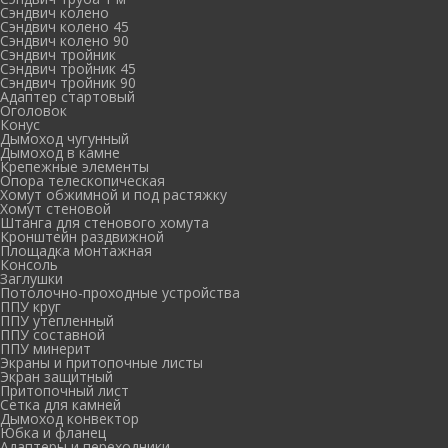
Сэндвич колено
Сэндвич колено 45
Сэндвич колено 90
Сэндвич тройник
Сэндвич тройник 45
Сэндвич тройник 90
Адаптер стартовый
Оголовок
Конус
Дымоход чугунный
Дымоход в камне
Крепежные элементы
Опора телескопическая
Хомут обжимной и под растяжку
Хомут стеновой
Штанга для стенового хомута
Кронштейн раздвижной
Площадка монтажная
Консоль
Заглушки
Потолочно-проходные устройства
ППУ круг
ППУ утепленный
ППУ составной
ППУ минерит
Экраны и притопочные листы
Экран защитный
Притопочный лист
Сетка для камней
Дымоход конвектор
Юбка и фланец
Адаптеры и переходники