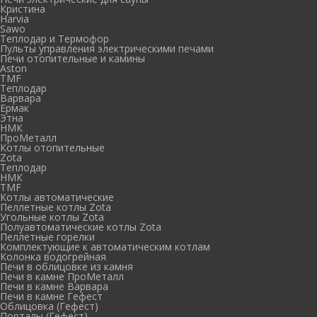
Кристина
Harvia
Sawo
Теплодар и Термофор
Пульты управления электрическими печами
Печи отопительные и камины
Aston
TMF
Теплодар
Варвара
Ермак
Этна
НМК
ПроМеталл
Котлы отопительные
Zota
Теплодар
НМК
TMF
Котлы автоматические
Пеллетные котлы Zota
Угольные котлы Zota
Полуавтоматические котлы Zota
Пеллетные горелки
Комплектующие к автоматическим котлам
Колонка водогрейная
Печи в облицовке из камня
Печи в камне ПроМеталл
Печи в камне Варвара
Печи в камне Гефест
Облицовка (Гефест)
Порталы (Гефест)