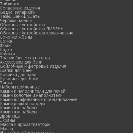
Таблички
Бондарные изделия
Ведра, запарники
Тазы, шайки, ушаты
Черпаки, ковши
Обливные устройства
Обливные устройства ЛИВЕНЬ
Обливные устройства классические
Бочонки жбаны
Бочка
Жбан
Кадка
Кружки
Трапик (решетка на пол)
Аксессуары для бани
Войлочные и фетровые изделия
Шапки для бани
Коврики для бани
Рукавицы для бани
Тапки
Наборы войлочные
Камни и наполнители для печей
Камни колотые и наполнители
Камни шлифованные и обвалованные
Камни редкой породы
Каминные наборы
Каминные наборы
Дровницы
Экраны
Масла и ароматизаторы
Масла
Настойки и Ароматизаторы