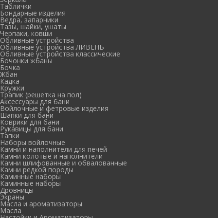
Таблички
Бондарные изделия
Ведра, запарники
Тазы, шайки, ушаты
Черпаки, ковши
Обливные устройства
Обливные устройства ЛИВЕНЬ
Обливные устройства классические
Бочонки жбаны
Бочка
Жбан
Кадка
Кружки
Трапик (решетка на пол)
Аксессуары для бани
Войлочные и фетровые изделия
Шапки для бани
Коврики для бани
Рукавицы для бани
Тапки
Наборы войлочные
Камни и наполнители для печей
Камни колотые и наполнители
Камни шлифованные и обвалованные
Камни редкой породы
Каминные наборы
Каминные наборы
Дровницы
Экраны
Масла и ароматизаторы
Масла
Настойки и Ароматизаторы