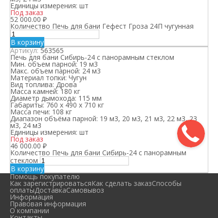
Единицы измерения:
шт
Под заказ
52 000.00
₽
Количество Печь для бани Гефест Гроза 24П чугунная
В корзину
Артикул:
563565
Печь для бани Сибирь-24 с панорамным стеклом
Мин. объем парной:
19 м3
Макс. объем парной:
24 м3
Материал топки:
Чугун
Вид топлива:
Дрова
Масса камней:
180 кг
Диаметр дымохода:
115 мм
Габариты:
760 х 490 х 710 кг
Масса печи:
108 кг
Диапазон объёма парной:
19 м3, 20 м3, 21 м3, 22 м3, 23
м3, 24 м3
Единицы измерения:
шт
Под заказ
46 000.00
₽
Количество Печь для бани Сибирь-24 с панорамным
стеклом
В корзину
Помощь покупателю
Как зарегистрироваться
Как сделать заказ
Способы
оплаты
Доставка
Самовывоз
Информация
Правовая информация
О компании
Контакты