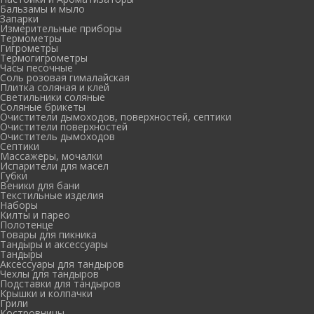
Бальзамы и мыло
Запарки
Измерительные приборы
Термометры
Гигрометры
Термогигрометры
Часы песочные
Соль розовая гималайская
Плитка соляная и клей
Светильники соляные
Соляные брикеты
Очистители дымоходов, поверхностей, септики
Очистители поверхностей
Очиститель дымоходов
Септики
Массажеры, мочалки
Испарители для масел
Губки
Веники для бани
Текстильные изделия
Наборы
Килты и парео
Полотенце
Товары для пикника
Тандыры и аксессуары
Тандыры
Аксессуары для тандыров
Чехлы для тандыров
Подставки для тандыров
Крышки и колпачки
Грили
Костровницы