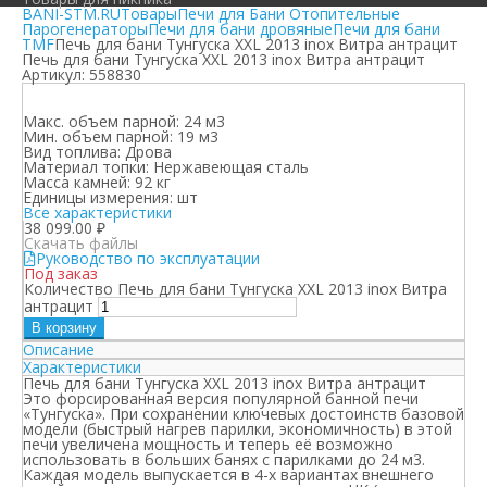
BANI-STM.RU
Товары
Печи для Бани Отопительные
Парогенераторы
Печи для бани дровяные
Печи для бани
TMF
Печь для бани Тунгуска XXL 2013 inox Витра антрацит
Печь для бани Тунгуска XXL 2013 inox Витра антрацит
Артикул:
558830
Макс. объем парной:
24 м3
Мин. объем парной:
19 м3
Вид топлива:
Дрова
Материал топки:
Нержавеющая сталь
Масса камней:
92 кг
Единицы измерения:
шт
Все характеристики
38 099.00
₽
Скачать файлы
Руководство по эксплуатации
Под заказ
Количество Печь для бани Тунгуска XXL 2013 inox Витра
антрацит
В корзину
Описание
Характеристики
Печь для бани Тунгуска XXL 2013 inox Витра антрацит
Это форсированная версия популярной банной печи
«Тунгуска». При сохранении ключевых достоинств базовой
модели (быстрый нагрев парилки, экономичность) в этой
печи увеличена мощность и теперь её возможно
использовать в больших банях с парилками до 24 м
3
.
Каждая модель выпускается в 4-х вариантах внешнего