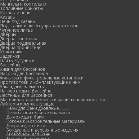
Мангалы и коптильни
Топливные брикеты
Казаны и печи
Казаны
Печи под казаны
Подставки и аксессуары для казанов
Чугунное литье
Дверцы
Дверца топочная
Дверца поддувальная
Дверца прочистная
Колосники
Задвижки
Плиты чугунные
Бассейны
Химия для бассейнов
Насосы для бассейнов
Фильтры и фильтровальные установки
Противотоки и комплектующие к ним
Закладные элементы
Нагрев воды в бассейне
Лестницы для бассейнов
Материалы для ремонта и защиты поверхностей
Лайнер и комплектующие
Печи для бани дровяные
Печи отопительные и камины
Дымоходы и баки
Погонаж и строительные материалы
Двери и форточки
Бондарные и деревянные изделия
Аксессуары для бани
Товары для пикника