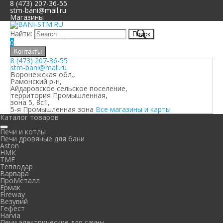
8 (473) 207-36-55
stm-bani@mail.ru
Магазины
Найти:
0
Контакты
8 (473) 207-36-55
stm-bani@mail.ru
Воронежская обл.,
Рамонский р-н,
Айдаровское сельское поселение,
территория Промышленная,
зона 5, 8с1,
5-я Промышленная зона
Все магазины и карты
Каталог товаров
Печи и котлы
Печи дровяные для бани
Aston
НМК
TMF
Теплодар
Варвара
ПроМеталл
Ермак
Fireway
Везувий
Гефест
Harvia
Печи электрические для сауны