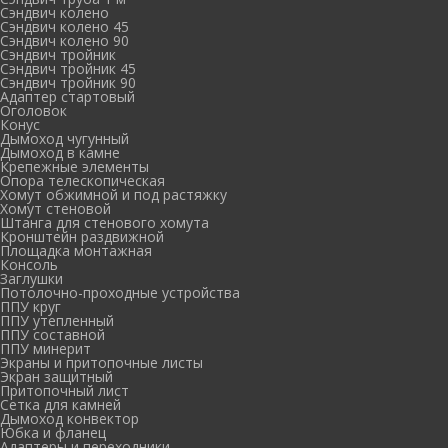
Сэндвич колено
Сэндвич колено 45
Сэндвич колено 90
Сэндвич тройник
Сэндвич тройник 45
Сэндвич тройник 90
Адаптер стартовый
Оголовок
Конус
Дымоход чугунный
Дымоход в камне
Крепежные элементы
Опора телескопическая
Хомут обжимной и под растяжку
Хомут стеновой
Штанга для стенового хомута
Кронштейн раздвижной
Площадка монтажная
Консоль
Заглушки
Потолочно-проходные устройства
ППУ круг
ППУ утепленный
ППУ составной
ППУ минерит
Экраны и притопочные листы
Экран защитный
Притопочный лист
Сетка для камней
Дымоход конвектор
Юбка и фланец
Адаптеры и переходники