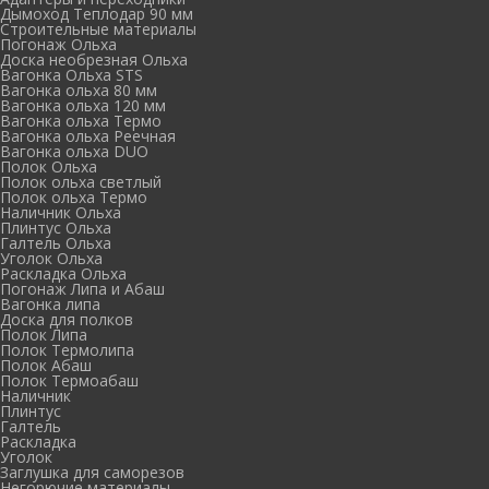
Дымоход Теплодар 90 мм
Cтроительные материалы
Погонаж Ольха
Доска необрезная Ольха
Вагонка Ольха STS
Вагонка ольха 80 мм
Вагонка ольха 120 мм
Вагонка ольха Термо
Вагонка ольха Реечная
Вагонка ольха DUO
Полок Ольха
Полок ольха светлый
Полок ольха Термо
Наличник Ольха
Плинтус Ольха
Галтель Ольха
Уголок Ольха
Раскладка Ольха
Погонаж Липа и Абаш
Вагонка липа
Доска для полков
Полок Липа
Полок Термолипа
Полок Абаш
Полок Термоабаш
Наличник
Плинтус
Галтель
Раскладка
Уголок
Заглушка для саморезов
Негорючие материалы