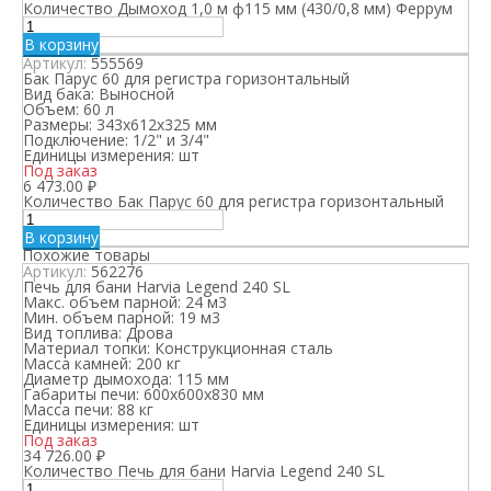
Количество Дымоход 1,0 м ф115 мм (430/0,8 мм) Феррум
В корзину
Артикул:
555569
Бак Парус 60 для регистра горизонтальный
Вид бака:
Выносной
Объем:
60 л
Размеры:
343х612х325 мм
Подключение:
1/2" и 3/4"
Единицы измерения:
шт
Под заказ
6 473.00
₽
Количество Бак Парус 60 для регистра горизонтальный
В корзину
Похожие товары
Артикул:
562276
Печь для бани Harvia Legend 240 SL
Макс. объем парной:
24 м3
Мин. объем парной:
19 м3
Вид топлива:
Дрова
Материал топки:
Конструкционная сталь
Масса камней:
200 кг
Диаметр дымохода:
115 мм
Габариты печи:
600x600x830 мм
Масса печи:
88 кг
Единицы измерения:
шт
Под заказ
34 726.00
₽
Количество Печь для бани Harvia Legend 240 SL