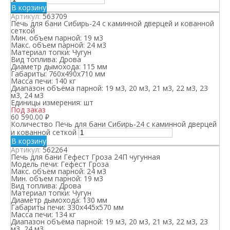
В корзину
Артикул:
563709
Печь для бани Сибирь-24 с каминной дверцей и кованной
сеткой
Мин. объем парной:
19 м3
Макс. объем парной:
24 м3
Материал топки:
Чугун
Вид топлива:
Дрова
Диаметр дымохода:
115 мм
Габариты:
760х490х710 мм
Масса печи:
140 кг
Диапазон объёма парной:
19 м3, 20 м3, 21 м3, 22 м3, 23
м3, 24 м3
Единицы измерения:
шт
Под заказ
60 590.00
₽
Количество Печь для бани Сибирь-24 с каминной дверцей
и кованной сеткой
В корзину
Артикул:
562264
Печь для бани Гефест Гроза 24П чугунная
Модель печи:
Гефест Гроза
Макс. объем парной:
24 м3
Мин. объем парной:
19 м3
Вид топлива:
Дрова
Материал топки:
Чугун
Диаметр дымохода:
130 мм
Габариты печи:
330х445х570 мм
Масса печи:
134 кг
Диапазон объёма парной:
19 м3, 20 м3, 21 м3, 22 м3, 23
м3, 24 м3