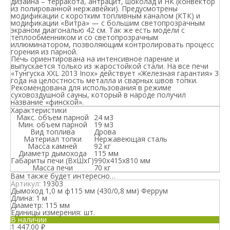
дизайна – терракота, антрацит, шоколад и НК (конвектор
из полированной нержавейки). Предусмотрены
модификации с коротким топливным каналом (КТК) и
модификации «Витра» — с большим светопрозрачным
экраном диагональю 42 см. Так же есть модели с
теплообменником и со светопрозрачным
иллюминатором, позволяющим контролировать процесс
горения из парной.
Печь ориентирована на интенсивное парение и
выпускается только из жаростойкой стали. На все печи
«Тунгуска XXL 2013 Inox» действует «Железная гарантия» 3
года на целостность металла и сварных швов топки.
Рекомендована для использования в режиме
суховоздушной сауны, который в народе получил
название «финской».
Характеристики
Макс. объем парной
24 м3
Мин. объем парной
19 м3
Вид топлива
Дрова
Материал топки
Нержавеющая сталь
Масса камней
92 кг
Диаметр дымохода
115 мм
Габариты печи (ВхШхГ)
990х415х810 мм
Масса печи
70 кг
Вам также будет интересно…
Артикул:
19303
Дымоход 1,0 м ф115 мм (430/0,8 мм) Феррум
Длина:
1 м
Диаметр:
115 мм
Единицы измерения:
шт.
В наличии
1 447.00
₽