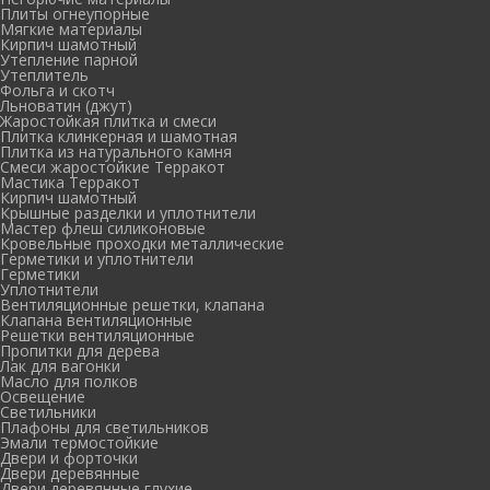
Плиты огнеупорные
Мягкие материалы
Кирпич шамотный
Утепление парной
Утеплитель
Фольга и скотч
Льноватин (джут)
Жаростойкая плитка и смеси
Плитка клинкерная и шамотная
Плитка из натурального камня
Смеси жаростойкие Терракот
Мастика Терракот
Кирпич шамотный
Крышные разделки и уплотнители
Мастер флеш силиконовые
Кровельные проходки металлические
Герметики и уплотнители
Герметики
Уплотнители
Вентиляционные решетки, клапана
Клапана вентиляционные
Решетки вентиляционные
Пропитки для дерева
Лак для вагонки
Масло для полков
Освещение
Светильники
Плафоны для светильников
Эмали термостойкие
Двери и форточки
Двери деревянные
Двери деревянные глухие