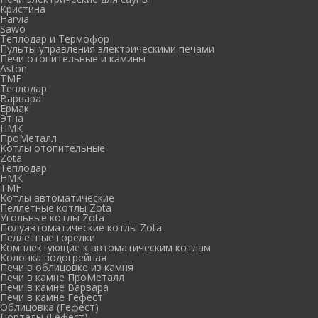
Кристина
Harvia
Sawo
Теплодар и Термофор
Пульты управления электрическими печами
Печи отопительные и камины
Aston
TMF
Теплодар
Варвара
Ермак
Этна
НМК
ПроМеталл
Котлы отопительные
Zota
Теплодар
НМК
TMF
Котлы автоматические
Пеллетные котлы Zota
Угольные котлы Zota
Полуавтоматические котлы Zota
Пеллетные горелки
Комплектующие к автоматическим котлам
Колонка водогрейная
Печи в облицовке из камня
Печи в камне ПроМеталл
Печи в камне Варвара
Печи в камне Гефест
Облицовка (Гефест)
Порталы (Гефест)