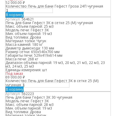
52 000.00
₽
Количество Печь для бани Гефест Гроза 24П чугунная
В корзину
Артикул:
564621
Печь для бани Гефест ЗК в сетке 25 (М) чугунная
Макс. объем парной:
25 м3
Модель печи:
Гефест ЗК
Мин. объем парной:
19 м3
Вид топлива:
Дрова
Материал топки:
Чугун
Масса камней:
180 кг
Диаметр дымохода:
130 мм
Размер сетки:
650х540х700 мм
Габариты печи:
529х419х614 мм
Масса печи:
268 кг
Диапазон объёма парной:
19 м3, 20 м3, 21 м3, 22 м3, 23
м3, 24 м3, 25 м3
Единицы измерения:
шт
Под заказ
69 000.00
₽
Количество Печь для бани Гефест ЗК в сетке 25 (М)
чугунная
В корзину
Артикул:
562223
Печь для бани Гефест ЗК 30 чугунная
Модель печи:
Гефест ЗК
Макс. объем парной:
28 м3
Мин. объем парной:
19 м3
Вид топлива:
Дрова
Материал топки:
Чугун