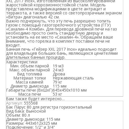
XXL 2017 Inox», изготовленная из высоколегированной
жаростойкой коррозионностойкой стали. Модель
представлена модификациями в цвете антрацит и
терракота, а также версией со светопрозрачным экраном
«Витра» диагональю 42 см.
Важно подчеркнуть, что эту печь разрешено топить
газом с помощью газогорелочного устройства (ГГУ)
«Сахалин-4 Комби». Для перевода дровяной печи на газ
необходимо просто снять стандартную дверцу и
установить на ее место «Сахалин-4». Обращаем ваше
внимание, что горелка в комплект поставки печи не
входит.
Банная печь «Гейзер XXL 2017 Inox» идеально подходит
для владельцев больших бань, являющихся ценителями
длительных банных процедур.
Характеристики
Мин. объем парной
19 м3
Макс. объем парной
24 м3
Вид топлива
Дрова
Материал топки
Нержавеющая сталь
Масса камней
79 кг
Диаметр дымохода
115 мм
Габариты печи (ВхШхГ)
645х450х1010 мм
Масса печи
53 кг
Вам также будет интересно…
Артикул:
555568
Бак Парус 80 для регистра горизонтальный
Вид бака:
Выносной
Объем:
80 л
Диаметр дымохода:
115 мм
Размеры:
443х612х325 мм
Подключение:
1/2" и 3/4"