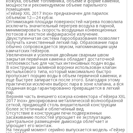
кожуха, объеме топливника, объеме и форме каменки,
мощности и рекомендуемом объеме парильного
помещения.
«Гейзер XXL 2017 Inox» предназначен для парилок
объемом 12—24 куб.м.
Оптимизация площади поверхностей нагрева позволила
исключить значительный перегрев воздуха в парной,
минимизировать скорость воздушных конвекционных
потоков и жесткое инфракрасное излучение.
Двухступенчатая система парообразования позволяет
получать качественный легкий пар. Образование пара
обычно сопровождается звуком, напоминающим шум
камчатских гейзеров.
Увеличенная и усиленная двойным сварным швом
закрытая первичная каменка обладает достаточной
теплоемкостью для частых интенсивных подач воды.
В конструкции заливной воронки использован клапан
мотылькового типа, который максимально быстро
пропускает порцию воды в объем первичной каменки, и
еще быстрее запирается после этого. Благодаря этому
практически исключен выброс пара в зоне клапана, а вся
поданная вода гарантированно превращается в легкий
пар.
Верхняя часть внешнего кожуха-конвектора «Гейзера XXL
2017 Inox» декорирована металлической волнообразной
сеткой, придающей столь внушительной конструкции
более эстетичный и облегченный вид.
Отсутствие в конструкции печи подверженных
засаживанию полостей упрощает ее эксплуатацию.
Центральное размещение дымохода облегчает и
упрощает его монтаж.
На текущий момент серийно выпускается модель «Гейзер