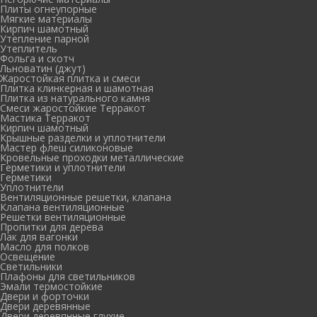
Плиты огнеупорные
Мягкие материалы
Кирпич шамотный
Утепление парной
Утеплитель
Фольга и скотч
Льноватин (джут)
Жаростойкая плитка и смеси
Плитка клинкерная и шамотная
Плитка из натурального камня
Смеси жаростойкие Терракот
Мастика Терракот
Кирпич шамотный
Крышные разделки и уплотнители
Мастер флеш силиконовые
Кровельные проходки металлические
Герметики и уплотнители
Герметики
Уплотнители
Вентиляционные решетки, клапана
Клапана вентиляционные
Решетки вентиляционные
Пропитки для дерева
Лак для вагонки
Масло для полков
Освещение
Светильники
Плафоны для светильников
Эмали термостойкие
Двери и форточки
Двери деревянные
Двери деревянные глухие