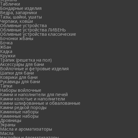
Таблички
Бондарные изделия
Ведра, запарники
Тазы, шайки, ушаты
Черпаки, ковши
Обливные устройства
Обливные устройства ЛИВЕНЬ
Обливные устройства классические
Бочонки жбаны
Бочка
Жбан
Кадка
Кружки
Трапик (решетка на пол)
Аксессуары для бани
Войлочные и фетровые изделия
Шапки для бани
Коврики для бани
Рукавицы для бани
Тапки
Наборы войлочные
Камни и наполнители для печей
Камни колотые и наполнители
Камни шлифованные и обвалованные
Камни редкой породы
Каминные наборы
Каминные наборы
Дровницы
Экраны
Масла и ароматизаторы
Масла
Настойки и Ароматизаторы