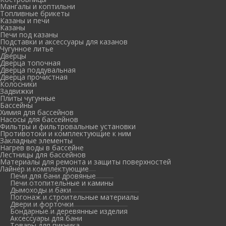
Мангалы и коптильни
Топливные брикеты
Казаны и печи
Казаны
Печи под казаны
Подставки и аксессуары для казанов
Чугунное литье
Дверцы
Дверца топочная
Дверца поддувальная
Дверца прочистная
Колосники
Задвижки
Плиты чугунные
Бассейны
Химия для бассейнов
Насосы для бассейнов
Фильтры и фильтровальные установки
Противотоки и комплектующие к ним
Закладные элементы
Нагрев воды в бассейне
Лестницы для бассейнов
Материалы для ремонта и защиты поверхностей
Лайнер и комплектующие
Печи для бани дровяные
Печи отопительные и камины
Дымоходы и баки
Погонаж и строительные материалы
Двери и форточки
Бондарные и деревянные изделия
Аксессуары для бани
Товары для пикника