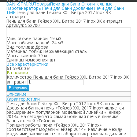
BANI-STM.RU
Товары
Печи для Бани Отопительные
Парогенераторы
Печи для бани дровяные
Печи для бани
TMF
Печь для бани Гейзер XXL Витра 2017 Inox ЗК
антрацит
Печь для бани Гейзер XXL Витра 2017 Inox ЗК антрацит
Артикул:
562700
Мин. объем парной:
19 м3
Макс. объем парной:
24 м3
Вид топлива:
Дрова
Материал топки:
Нержавеющая сталь
Масса камней:
79 кг
Единицы измерения:
шт
Все характеристики
61 599.00
₽
В наличии
Количество Печь для бани Гейзер XXL Витра 2017 Inox ЗК
антрацит
В корзину
Описание
Характеристики
Печь для бани Гейзер XXL Витра 2017 Inox ЗК антрацит
Дровяная банная печь «Гейзер XXL 2017 Inox» является
расширением популярной модельной линейки «Гейзер
2014». На сегодня это самая большая печь в линейке
банных печей «Гейзер».
Принцип работы печи «Гейзер XXL 2017 Inox»
соответствует модели «Гейзер 2014». Различие между
моделями заключаются в габаритных размерах, дизайне