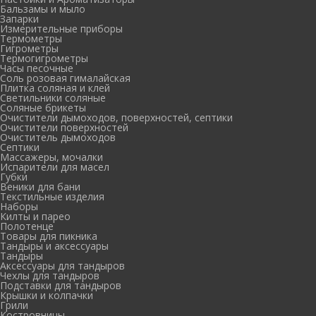
Бальзамы и мыло
Запарки
Измерительные приборы
Термометры
Гигрометры
Термогигрометры
Часы песочные
Соль розовая гималайская
Плитка соляная и клей
Светильники соляные
Соляные брикеты
Очистители дымоходов, поверхностей, септики
Очистители поверхностей
Очиститель дымоходов
Септики
Массажеры, мочалки
Испарители для масел
Губки
Веники для бани
Текстильные изделия
Наборы
Килты и парео
Полотенце
Товары для пикника
Тандыры и аксессуары
Тандыры
Аксессуары для тандыров
Чехлы для тандыров
Подставки для тандыров
Крышки и колпачки
Грили
Костровницы