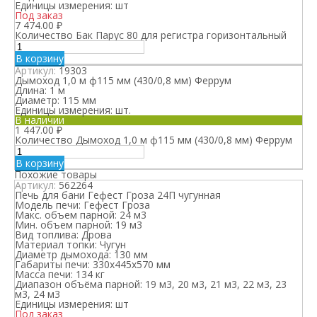
Единицы измерения:
шт
Под заказ
7 474.00
₽
Количество Бак Парус 80 для регистра горизонтальный
В корзину
Артикул:
19303
Дымоход 1,0 м ф115 мм (430/0,8 мм) Феррум
Длина:
1 м
Диаметр:
115 мм
Единицы измерения:
шт.
В наличии
1 447.00
₽
Количество Дымоход 1,0 м ф115 мм (430/0,8 мм) Феррум
В корзину
Похожие товары
Артикул:
562264
Печь для бани Гефест Гроза 24П чугунная
Модель печи:
Гефест Гроза
Макс. объем парной:
24 м3
Мин. объем парной:
19 м3
Вид топлива:
Дрова
Материал топки:
Чугун
Диаметр дымохода:
130 мм
Габариты печи:
330х445х570 мм
Масса печи:
134 кг
Диапазон объёма парной:
19 м3, 20 м3, 21 м3, 22 м3, 23
м3, 24 м3
Единицы измерения:
шт
Под заказ