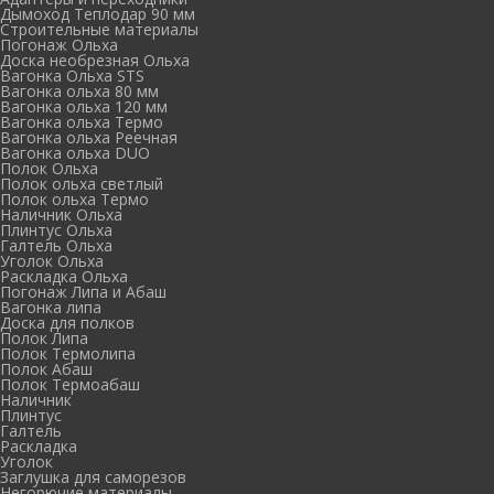
Дымоход Теплодар 90 мм
Cтроительные материалы
Погонаж Ольха
Доска необрезная Ольха
Вагонка Ольха STS
Вагонка ольха 80 мм
Вагонка ольха 120 мм
Вагонка ольха Термо
Вагонка ольха Реечная
Вагонка ольха DUO
Полок Ольха
Полок ольха светлый
Полок ольха Термо
Наличник Ольха
Плинтус Ольха
Галтель Ольха
Уголок Ольха
Раскладка Ольха
Погонаж Липа и Абаш
Вагонка липа
Доска для полков
Полок Липа
Полок Термолипа
Полок Абаш
Полок Термоабаш
Наличник
Плинтус
Галтель
Раскладка
Уголок
Заглушка для саморезов
Негорючие материалы