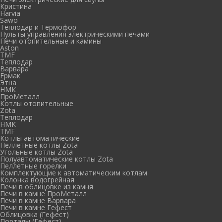
Кристина
Harvia
Sawo
Теплодар и Термофор
Пульты управления электрическими печами
Печи отопительные и камины
Aston
TMF
Теплодар
Варвара
Ермак
Этна
НМК
ПроМеталл
Котлы отопительные
Zota
Теплодар
НМК
TMF
Котлы автоматические
Пеллетные котлы Zota
Угольные котлы Zota
Полуавтоматические котлы Zota
Пеллетные горелки
Комплектующие к автоматическим котлам
Колонка водогрейная
Печи в облицовке из камня
Печи в камне ПроМеталл
Печи в камне Варвара
Печи в камне Гефест
Облицовка (Гефест)
Порталы (Гефест)