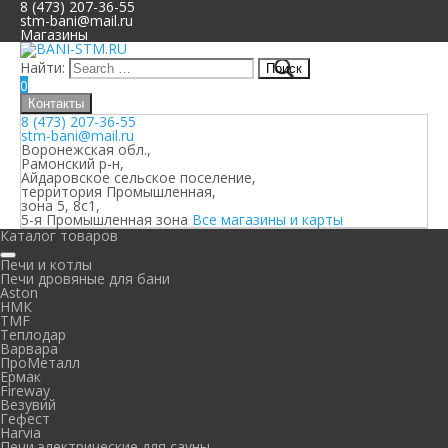
8 (473) 207-36-55
stm-bani@mail.ru
Магазины
Найти:
0
Контакты
8 (473) 207-36-55
stm-bani@mail.ru
Воронежская обл.,
Рамонский р-н,
Айдаровское сельское поселение,
территория Промышленная,
зона 5, 8с1,
5-я Промышленная зона
Все магазины и карты
Каталог товаров
Печи и котлы
Печи дровяные для бани
Aston
НМК
TMF
Теплодар
Варвара
ПроМеталл
Ермак
Fireway
Везувий
Гефест
Harvia
Печи электрические для сауны