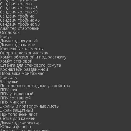
Сэндвич колено
Сэндвич колено 45
Сэндвич колено 90
Сэндвич тройник
Сэндвич тройник 45
Сэндвич тройник 90
Адаптер стартовый
Оголовок
Конус
Дымоход чугунный
Дымоход в камне
Крепежные элементы
Опора телескопическая
Хомут обжимной и под растяжку
Хомут стеновой
Штанга для стенового хомута
Кронштейн раздвижной
Площадка монтажная
Консоль
Заглушки
Потолочно-проходные устройства
ППУ круг
ППУ утепленный
ППУ составной
ППУ минерит
Экраны и притопочные листы
Экран защитный
Притопочный лист
Сетка для камней
Дымоход конвектор
Юбка и фланец
Адаптеры и переходники