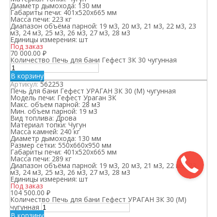
Диаметр дымохода:
130 мм
Габариты печи:
401х520х665 мм
Масса печи:
223 кг
Диапазон объёма парной:
19 м3, 20 м3, 21 м3, 22 м3, 23
м3, 24 м3, 25 м3, 26 м3, 27 м3, 28 м3
Единицы измерения:
шт
Под заказ
70 000.00
₽
Количество Печь для бани Гефест ЗК 30 чугунная
В корзину
Артикул:
562253
Печь для бани Гефест УРАГАН ЗК 30 (М) чугунная
Модель печи:
Гефест Ураган ЗК
Макс. объем парной:
28 м3
Мин. объем парной:
19 м3
Вид топлива:
Дрова
Материал топки:
Чугун
Масса камней:
240 кг
Диаметр дымохода:
130 мм
Размер сетки:
550х660х950 мм
Габариты печи:
401х520х665 мм
Масса печи:
289 кг
Диапазон объёма парной:
19 м3, 20 м3, 21 м3, 22 м3, 23
м3, 24 м3, 25 м3, 26 м3, 27 м3, 28 м3
Единицы измерения:
шт
Под заказ
104 500.00
₽
Количество Печь для бани Гефест УРАГАН ЗК 30 (М)
чугунная
В корзину