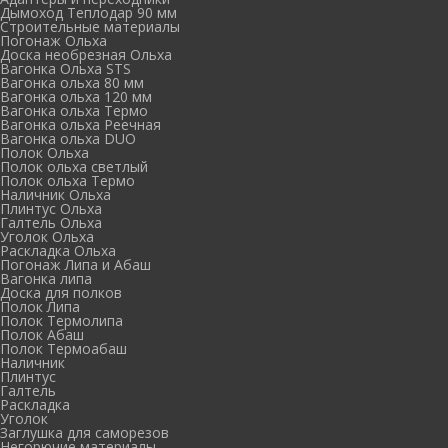
Дымоход Теплодар 90 мм
Cтроительные материалы
Погонаж Ольха
Доска необрезная Ольха
Вагонка Ольха STS
Вагонка ольха 80 мм
Вагонка ольха 120 мм
Вагонка ольха Термо
Вагонка ольха Реечная
Вагонка ольха DUO
Полок Ольха
Полок ольха светлый
Полок ольха Термо
Наличник Ольха
Плинтус Ольха
Галтель Ольха
Уголок Ольха
Раскладка Ольха
Погонаж Липа и Абаш
Вагонка липа
Доска для полков
Полок Липа
Полок Термолипа
Полок Абаш
Полок Термоабаш
Наличник
Плинтус
Галтель
Раскладка
Уголок
Заглушка для саморезов
Негорючие материалы