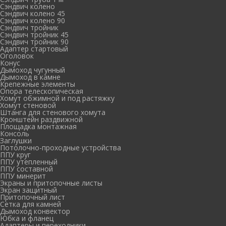
Сэндвич колено
Сэндвич колено 45
Сэндвич колено 90
Сэндвич тройник
Сэндвич тройник 45
Сэндвич тройник 90
Адаптер стартовый
Оголовок
Конус
Дымоход чугунный
Дымоход в камне
Крепежные элементы
Опора телескопическая
Хомут обжимной и под растяжку
Хомут стеновой
Штанга для стенового хомута
Кронштейн раздвижной
Площадка монтажная
Консоль
Заглушки
Потолочно-проходные устройства
ППУ круг
ППУ утепленный
ППУ составной
ППУ минерит
Экраны и притопочные листы
Экран защитный
Притопочный лист
Сетка для камней
Дымоход конвектор
Юбка и фланец
Адаптеры и переходники