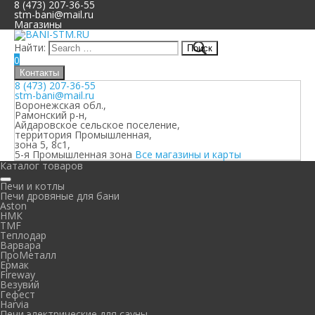
8 (473) 207-36-55
stm-bani@mail.ru
Магазины
Найти:
0
Контакты
8 (473) 207-36-55
stm-bani@mail.ru
Воронежская обл.,
Рамонский р-н,
Айдаровское сельское поселение,
территория Промышленная,
зона 5, 8с1,
5-я Промышленная зона
Все магазины и карты
Каталог товаров
Печи и котлы
Печи дровяные для бани
Aston
НМК
TMF
Теплодар
Варвара
ПроМеталл
Ермак
Fireway
Везувий
Гефест
Harvia
Печи электрические для сауны