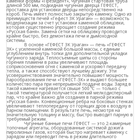
каменки формы «Президент», чугунная стартовая труба
длиной 500 мм, подкидная чугунная дверца ГЕФЕСТ,
проставка для установки дверцы непосредственно на
короб. Печь имеет полностью закрытую каменку. Одно из
преимуществ печей «Гефест ЗК Ураган» — возможность
модернизации за счет установки каменной облицовки,
которая существенно упрощает создание режима
«Русская баня». Замена сетки на облицовку проводится
крайне быстро, без демонтажа печи и дымоходной
системы.
В основе «ГЕФЕСТ ЗК Ураган» — печь «ГЕФЕСТ
ЗК» с усиленной каменкой большой массы, с единым
углублением внутрь топки для дополнительной укладки
чугунного заряда. Теплосъемные шипы со стороны
горения пламени в разы увеличивают площадь
соприкосновения огня с каменкой и ускоряют передачу
тепла, а также способствуют лучшему дожигу. Эти
усовершенствования значительно повышают мощность
парообразования печи «ГЕФЕСТ-ЗК» и выдают большее
количество пара при непрерывной поддаче воды. Заряд в
такой каменке нагревается свыше 500 ⁰С — только с
такой температурой получается легкий мелкодисперсный
пар, что крайне важно для создания в парной режима
«Русская баня». Конвекционные ребра на боковых стенках
увеличивают теплопередачу от горящих дров к воздуху в
парном помещении. В результате печь, несмотря на
значительную толщину и массу, быстро выводит парную в
требуемый режим.
Чугунные банные печи ГЕФЕСТ — это 2-камерные
топочные агрегаты, оборудованные системой дожига
пиролизных газов, которая быстро нагревает каменку с
зарядом или переводит печь в режим длительного