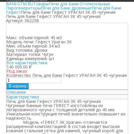
BANI-STM.RU
Товары
Печи для Бани Отопительные
Парогенераторы
Печи для бани дровяные
Печи для бани
Гефест
Печь для бани Гефест УРАГАН ЗК 45 чугунная
Печь для бани Гефест УРАГАН ЗК 45 чугунная
Артикул:
562258
Макс. объем парной:
45 м3
Модель печи:
Гефест Ураган ЗК
Мин. объем парной:
34 м3
Вид топлива:
Дрова
Материал топки:
Чугун
Единицы измерения:
шт
Все характеристики
140 000.00
₽
Под заказ
Количество Печь для бани Гефест УРАГАН ЗК 45 чугунная
В корзину
Описание
Характеристики
Печь для бани Гефест УРАГАН ЗК 45 чугунная
Чугунные банные печи ГЕФЕСТ изготовлены из
легированного чугуна с толщиной деталей до 40 мм.
Уникальная конструкция печей значительно повышает их
надежность.
Модель «ГЕФЕСТ ЗК Ураган» отличается
расширенной комплектацией: в состав входит высокая
кованая стальная сетка для камней, чугунный короб для