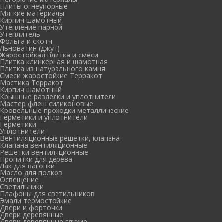
Плиты огнеупорные
Мягкие материалы
Кирпич шамотный
Утепление парной
Утеплитель
Фольга и скотч
Льноватин (джут)
Жаростойкая плитка и смеси
Плитка клинкерная и шамотная
Плитка из натурального камня
Смеси жаростойкие Терракот
Мастика Терракот
Кирпич шамотный
Крышные разделки и уплотнители
Мастер флеш силиконовые
Кровельные проходки металлические
Герметики и уплотнители
Герметики
Уплотнители
Вентиляционные решетки, клапана
Клапана вентиляционные
Решетки вентиляционные
Пропитки для дерева
Лак для вагонки
Масло для полков
Освещение
Светильники
Плафоны для светильников
Эмали термостойкие
Двери и форточки
Двери деревянные
Двери деревянные глухие