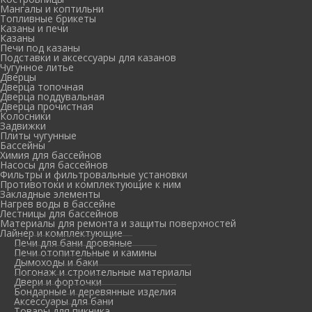
Мангалы и коптильни
Топливные брикеты
Казаны и печи
Казаны
Печи под казаны
Подставки и аксессуары для казанов
Чугунное литье
Дверцы
Дверца топочная
Дверца поддувальная
Дверца прочистная
Колосники
Задвижки
Плиты чугунные
Бассейны
Химия для бассейнов
Насосы для бассейнов
Фильтры и фильтровальные установки
Противотоки и комплектующие к ним
Закладные элементы
Нагрев воды в бассейне
Лестницы для бассейнов
Материалы для ремонта и защиты поверхностей
Лайнер и комплектующие
Печи для бани дровяные
Печи отопительные и камины
Дымоходы и баки
Погонаж и строительные материалы
Двери и форточки
Бондарные и деревянные изделия
Аксессуары для бани
Товары для пикника