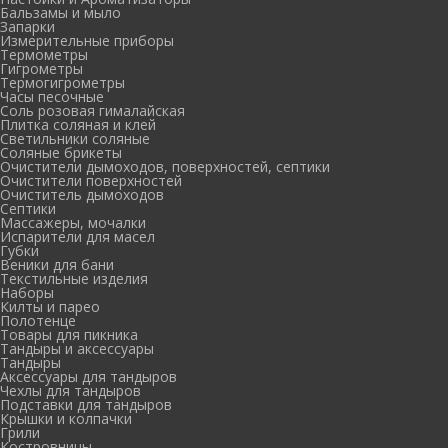
Бальзамы и мыло
Запарки
Измерительные приборы
Термометры
Гигрометры
Термогигрометры
Часы песочные
Соль розовая гималайская
Плитка соляная и клей
Светильники соляные
Соляные брикеты
Очистители дымоходов, поверхностей, септики
Очистители поверхностей
Очиститель дымоходов
Септики
Массажеры, мочалки
Испарители для масел
Губки
Веники для бани
Текстильные изделия
Наборы
Килты и парео
Полотенце
Товары для пикника
Тандыры и аксессуары
Тандыры
Аксессуары для тандыров
Чехлы для тандыров
Подставки для тандыров
Крышки и колпачки
Грили
Костровницы