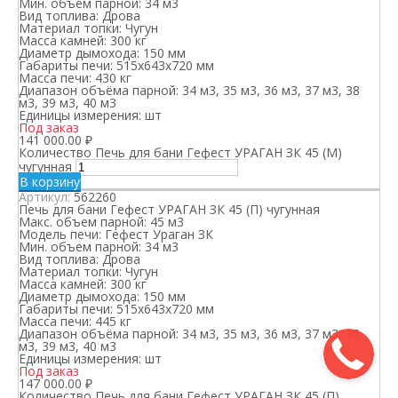
Мин. объем парной:
34 м3
Вид топлива:
Дрова
Материал топки:
Чугун
Масса камней:
300 кг
Диаметр дымохода:
150 мм
Габариты печи:
515х643х720 мм
Масса печи:
430 кг
Диапазон объёма парной:
34 м3, 35 м3, 36 м3, 37 м3, 38
м3, 39 м3, 40 м3
Единицы измерения:
шт
Под заказ
141 000.00
₽
Количество Печь для бани Гефест УРАГАН ЗК 45 (М)
чугунная
В корзину
Артикул:
562260
Печь для бани Гефест УРАГАН ЗК 45 (П) чугунная
Макс. объем парной:
45 м3
Модель печи:
Гефест Ураган ЗК
Мин. объем парной:
34 м3
Вид топлива:
Дрова
Материал топки:
Чугун
Масса камней:
300 кг
Диаметр дымохода:
150 мм
Габариты печи:
515х643х720 мм
Масса печи:
445 кг
Диапазон объёма парной:
34 м3, 35 м3, 36 м3, 37 м3, 38
м3, 39 м3, 40 м3
Единицы измерения:
шт
Под заказ
147 000.00
₽
Количество Печь для бани Гефест УРАГАН ЗК 45 (П)