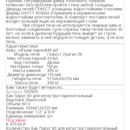
горения. Регулируемая длина топочного тоннеля
позволит без проблем пройти стену любой толщины.
Дверцы печей ГЕФЕСТ оснащены жаростойкими стеклами
фирмы SHOTT ROBAX (Германия) и керамическим
жаростойким уплотнителем. В комплект поставки печей
входит зольный ящик из нержавеющей стали.
При сборке печи не используются сварные швы и
болтовые соединения. Срок службы таких печей более 30
лет, но если в далеком будущем печь выйдет из строя,
можно заменить в ней недорогостоящую деталь, а не всю
печь.
Характеристики
Макс. объем парной
45 м3
Модель печи
Гефест Ураган ЗК
Мин. объем парной
34 м3
Вид топлива
Дрова
Материал топки
Чугун
Масса камней
300 кг
Диаметр дымохода
150 мм
Габариты печи
515х643х720 мм
Масса печи
430 кг
Вам также будет интересно…
Артикул:
555569
Бак Парус 60 для регистра горизонтальный
Вид бака:
Выносной
Объем:
60 л
Размеры:
343х612х325 мм
Подключение:
1/2" и 3/4"
Единицы измерения:
шт
Под заказ
6 473.00
₽
Количество Бак Парус 60 для регистра горизонтальный