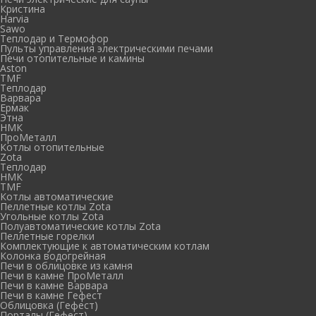
Кристина
Harvia
Sawo
Теплодар и Термофор
Пульты управления электрическими печами
Печи отопительные и камины
Aston
TMF
Теплодар
Варвара
Ермак
Этна
НМК
ПроМеталл
Котлы отопительные
Zota
Теплодар
НМК
TMF
Котлы автоматические
Пеллетные котлы Zota
Угольные котлы Zota
Полуавтоматические котлы Zota
Пеллетные горелки
Комплектующие к автоматическим котлам
Колонка водогрейная
Печи в облицовке из камня
Печи в камне ПроМеталл
Печи в камне Варвара
Печи в камне Гефест
Облицовка (Гефест)
Порталы (Гефест)