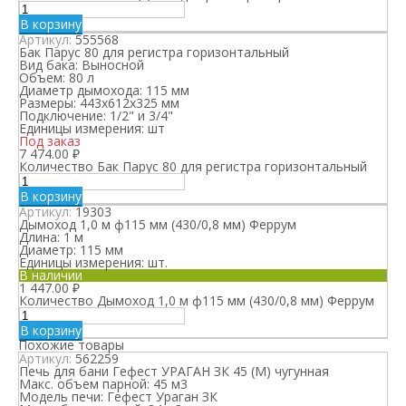
В корзину
Артикул:
555568
Бак Парус 80 для регистра горизонтальный
Вид бака:
Выносной
Объем:
80 л
Диаметр дымохода:
115 мм
Размеры:
443х612х325 мм
Подключение:
1/2" и 3/4"
Единицы измерения:
шт
Под заказ
7 474.00
₽
Количество Бак Парус 80 для регистра горизонтальный
В корзину
Артикул:
19303
Дымоход 1,0 м ф115 мм (430/0,8 мм) Феррум
Длина:
1 м
Диаметр:
115 мм
Единицы измерения:
шт.
В наличии
1 447.00
₽
Количество Дымоход 1,0 м ф115 мм (430/0,8 мм) Феррум
В корзину
Похожие товары
Артикул:
562259
Печь для бани Гефест УРАГАН ЗК 45 (М) чугунная
Макс. объем парной:
45 м3
Модель печи:
Гефест Ураган ЗК