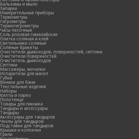
Бальзамы и мыло
Запарки
Измерительные приборы
Термометры
Гигрометры
Термогигрометры
Часы песочные
Соль розовая гималайская
Плитка соляная и клей
Светильники соляные
Соляные брикеты
Очистители дымоходов, поверхностей, септики
Очистители поверхностей
Очиститель дымоходов
Септики
Массажеры, мочалки
Испарители для масел
Губки
Веники для бани
Текстильные изделия
Наборы
Килты и парео
Полотенце
Товары для пикника
Тандыры и аксессуары
Тандыры
Аксессуары для тандыров
Чехлы для тандыров
Подставки для тандыров
Крышки и колпачки
Грили
Костровницы