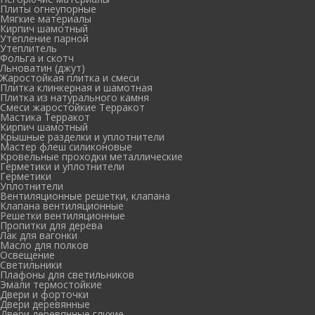
Плиты огнеупорные
Мягкие материалы
Кирпич шамотный
Утепление парной
Утеплитель
Фольга и скотч
Льноватин (джут)
Жаростойкая плитка и смеси
Плитка клинкерная и шамотная
Плитка из натурального камня
Смеси жаростойкие Терракот
Мастика Терракот
Кирпич шамотный
Крышные разделки и уплотнители
Мастер флеш силиконовые
Кровельные проходки металлические
Герметики и уплотнители
Герметики
Уплотнители
Вентиляционные решетки, клапана
Клапана вентиляционные
Решетки вентиляционные
Пропитки для дерева
Лак для вагонки
Масло для полков
Освещение
Светильники
Плафоны для светильников
Эмали термостойкие
Двери и форточки
Двери деревянные
Двери деревянные глухие