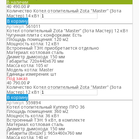
В наличии
40 490.00
₽
Количество Котел отопительный Zota "Master" (Зота
Мастер) 14 кВт
В корзину
Артикул:
561011
Котел отопительный Zota “Master” (Зота Мастер) 12 кВт
Чугунная плита с конфорками:
Есть
Площадь помещения:
120 м2
Мощность котла:
12 кВт
Встроенный ТЭН:
приобретается отдельно
Материал:
котловая сталь
Диаметр дымохода:
150 мм
Габариты:
720х440х670 мм
Масса котла:
105 кг
Модель котла:
Master
Единицы измерения:
шт
Под заказ
40 790.00
₽
Количество Котел отопительный Zota "Master" (Зота
Мастер) 12 кВт
В корзину
Артикул:
559894
Котел отопительный Куппер ПРО 36
Площадь помещения:
360 м2
Мощность котла:
36 кВт
Встроенный ТЭН:
9 кВт, в комплекте
Материал:
котловая сталь
Диаметр дымохода:
150 мм
Габариты (ВхШхГ):
965х460х760 мм
Масса котла:
140 кг