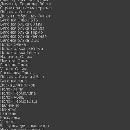
Дымоход Теплодар 90 мм
Cтроительные материалы
Погонаж Ольха
Доска необрезная Ольха
Вагонка Ольха STS
Вагонка ольха 80 мм
Вагонка ольха 120 мм
Вагонка ольха Термо
Вагонка ольха Реечная
Вагонка ольха DUO
Полок Ольха
Полок ольха светлый
Полок ольха Термо
Наличник Ольха
Плинтус Ольха
Галтель Ольха
Уголок Ольха
Раскладка Ольха
Погонаж Липа и Абаш
Вагонка липа
Доска для полков
Полок Липа
Полок Термолипа
Полок Абаш
Полок Термоабаш
Наличник
Плинтус
Галтель
Раскладка
Уголок
Заглушка для саморезов
Негорючие материалы