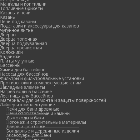
Мангалы и коптильни
Топливные брикеты
Казаны и печи
Казаны
Печи под казаны
Подставки и аксессуары для казанов
Чугунное литье
Дверцы
Дверца топочная
Дверца поддувальная
Дверца прочистная
Колосники
Задвижки
Плиты чугунные
Бассейны
Химия для бассейнов
Насосы для бассейнов
Фильтры и фильтровальные установки
Противотоки и комплектующие к ним
Закладные элементы
Нагрев воды в бассейне
Лестницы для бассейнов
Материалы для ремонта и защиты поверхностей
Лайнер и комплектующие
Печи для бани дровяные
Печи отопительные и камины
Дымоходы и баки
Погонаж и строительные материалы
Двери и форточки
Бондарные и деревянные изделия
Аксессуары для бани
Товары для пикника