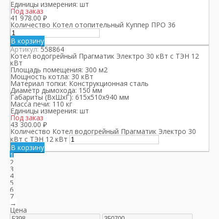
Единицы измерения:
шт
Под заказ
41 978.00
₽
Количество Котел отопительный Куппер ПРО 36
В корзину
Артикул:
558864
Котел водогрейный Прагматик Электро 30 кВт с ТЭН 12
кВт
Площадь помещения:
300 м2
Мощность котла:
30 кВт
Материал топки:
Конструкционная сталь
Диаметр дымохода:
150 мм
Габариты (ВхШхГ):
615х510х940 мм
Масса печи:
110 кг
Единицы измерения:
шт
Под заказ
43 300.00
₽
Количество Котел водогрейный Прагматик Электро 30
кВт с ТЭН 12 кВт
В корзину
1
2
3
4
5
6
7
→
Цена