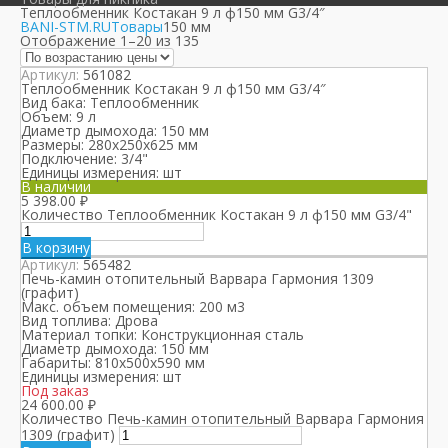
Теплообменник Костакан 9 л ф150 мм G3/4″
BANI-STM.RU
Товары
150 мм
Отображение 1–20 из 135
Артикул:
561082
Теплообменник Костакан 9 л ф150 мм G3/4″
Вид бака:
Теплообменник
Объем:
9 л
Диаметр дымохода:
150 мм
Размеры:
280х250х625 мм
Подключение:
3/4"
Единицы измерения:
шт
В наличии
5 398.00
₽
Количество Теплообменник Костакан 9 л ф150 мм G3/4"
В корзину
Артикул:
565482
Печь-камин отопительный Варвара Гармония 1309
(графит)
Макс. объем помещения:
200 м3
Вид топлива:
Дрова
Материал топки:
Конструкционная сталь
Диаметр дымохода:
150 мм
Габариты:
810х500х590 мм
Единицы измерения:
шт
Под заказ
24 600.00
₽
Количество Печь-камин отопительный Варвара Гармония
1309 (графит)