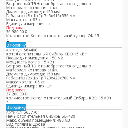
Встроенный ТЭН:
приобретается отдельно
Материал:
котловая сталь
Диаметр дымохода:
150 мм
Габариты (ВхШхГ):
745х415х556 мм
Масса котла:
83 кг
Единицы измерения:
шт
Под заказ
36 980.00
₽
Количество Котел отопительный куппер ОК 15
В корзину
Артикул:
564408
Котел отопительный Сибирь КВО 15 кВт
Площадь помещения:
150 м2
Мощность котла:
15 кВт
Встроенный ТЭН:
приобретается отдельно
Материал:
котловая сталь
Диаметр дымохода:
150 мм
Габариты (ВхШхГ):
720х420х700 мм
Масса котла:
105 кг
Единицы измерения:
шт
Под заказ
37 200.00
₽
Количество Котел отопительный Сибирь КВО 15 кВт
В корзину
Артикул:
563770
Печь отопительная Сибирь БВ-480
Макс. объем помещения:
480 м3
Вид топлива:
Дрова