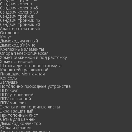
Сэндвич колено
Сэндвич колено 45
Сэндвич колено 90
Сэндвич тройник
Сэндвич тройник 45
Сэндвич тройник 90
Адаптер стартовый
Оголовок
Конус
Дымоход чугунный
Дымоход в камне
Крепежные элементы
Опора телескопическая
Хомут обжимной и под растяжку
Хомут стеновой
Штанга для стенового хомута
Кронштейн раздвижной
Площадка монтажная
Консоль
Заглушки
Потолочно-проходные устройства
ППУ круг
ППУ утепленный
ППУ составной
ППУ минерит
Экраны и притопочные листы
Экран защитный
Притопочный лист
Сетка для камней
Дымоход конвектор
Юбка и фланец
Адаптеры и переходники