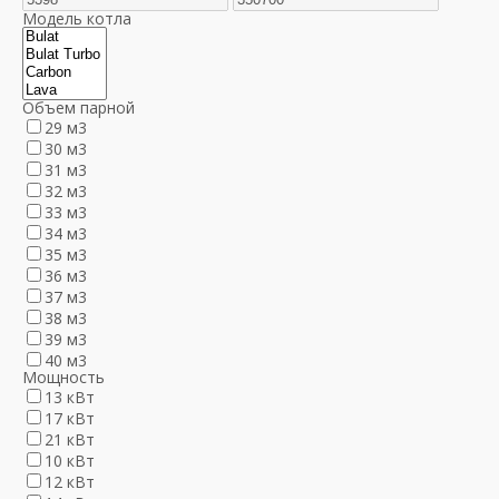
Модель котла
Объем парной
29 м3
30 м3
31 м3
32 м3
33 м3
34 м3
35 м3
36 м3
37 м3
38 м3
39 м3
40 м3
Мощность
13 кВт
17 кВт
21 кВт
10 кВт
12 кВт