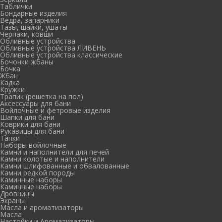
Таблички
Бондарные изделия
Ведра, запарники
Тазы, шайки, ушаты
Черпаки, ковши
Обливные устройства
Обливные устройства ЛИВЕНЬ
Обливные устройства классические
Бочонки жбаны
Бочка
Жбан
Кадка
Кружки
Трапик (решетка на пол)
Аксессуары для бани
Войлочные и фетровые изделия
Шапки для бани
Коврики для бани
Рукавицы для бани
Тапки
Наборы войлочные
Камни и наполнители для печей
Камни колотые и наполнители
Камни шлифованные и обвалованные
Камни редкой породы
Каминные наборы
Каминные наборы
Дровницы
Экраны
Масла и ароматизаторы
Масла
Настойки и Ароматизаторы