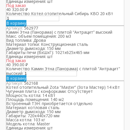
Единицы измерения:
шт
Под заказ
40 320.00
₽
Количество Котел отопительный Сибирь КВО 20 кВт
В корзину
Артикул:
562977
Камин Этна (Панорама) с плитой “Антрацит” высокий
Макс. объем помещения:
200 м3
Вид топлива:
Дрова
Материал топки:
Конструкционная сталь
Диаметр дымохода:
150 мм
Габариты печи (ВхШхГ):
1021х625х465 мм
Единицы измерения:
шт
Под заказ
40 390.00
₽
Количество Камин Этна (Панорама) с плитой "Антрацит"
высокий
В корзину
Артикул:
562168
Котел отопительный Zota “Master” (Зота Мастер) 14 кВт
Чугунная плита с конфорками:
Отсутствует
Мощность котла:
14 кВт
Площадь помещения:
140 м2
Встроенный ТЭН:
приобретается отдельно
Материал:
котловая сталь
Диаметр дымохода:
150 мм
Габариты:
720х440х720 мм
Масса котла:
103 кг
Модель котла:
Master
Единицы измерения:
шт