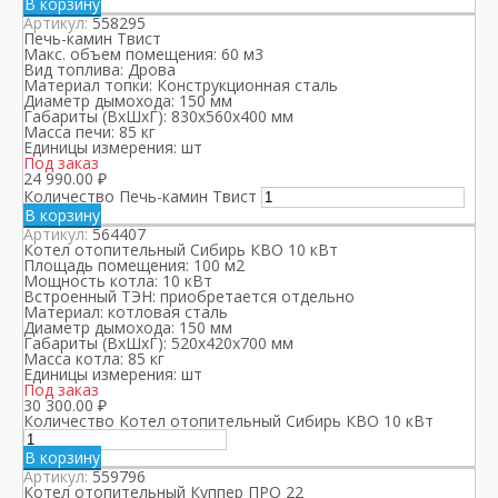
В корзину
Артикул:
558295
Печь-камин Твист
Макс. объем помещения:
60 м3
Вид топлива:
Дрова
Материал топки:
Конструкционная сталь
Диаметр дымохода:
150 мм
Габариты (ВхШхГ):
830x560x400 мм
Масса печи:
85 кг
Единицы измерения:
шт
Под заказ
24 990.00
₽
Количество Печь-камин Твист
В корзину
Артикул:
564407
Котел отопительный Сибирь КВО 10 кВт
Площадь помещения:
100 м2
Мощность котла:
10 кВт
Встроенный ТЭН:
приобретается отдельно
Материал:
котловая сталь
Диаметр дымохода:
150 мм
Габариты (ВхШхГ):
520х420х700 мм
Масса котла:
85 кг
Единицы измерения:
шт
Под заказ
30 300.00
₽
Количество Котел отопительный Сибирь КВО 10 кВт
В корзину
Артикул:
559796
Котел отопительный Куппер ПРО 22