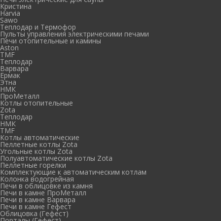
Кристина
Harvia
Sawo
Теплодар и Термофор
Пульты управления электрическими печами
Печи отопительные и камины
Aston
TMF
Теплодар
Варвара
Ермак
Этна
НМК
ПроМеталл
Котлы отопительные
Zota
Теплодар
НМК
TMF
Котлы автоматические
Пеллетные котлы Zota
Угольные котлы Zota
Полуавтоматические котлы Zota
Пеллетные горелки
Комплектующие к автоматическим котлам
Колонка водогрейная
Печи в облицовке из камня
Печи в камне ПроМеталл
Печи в камне Варвара
Печи в камне Гефест
Облицовка (Гефест)
Порталы (Гефест)