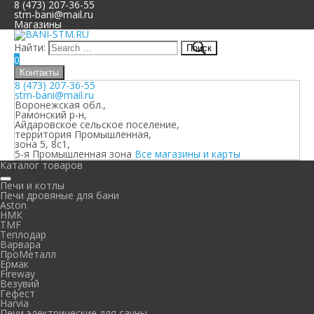
8 (473) 207-36-55
stm-bani@mail.ru
Магазины
Найти:
0
Контакты
8 (473) 207-36-55
stm-bani@mail.ru
Воронежская обл.,
Рамонский р-н,
Айдаровское сельское поселение,
территория Промышленная,
зона 5, 8с1,
5-я Промышленная зона
Все магазины и карты
Каталог товаров
Печи и котлы
Печи дровяные для бани
Aston
НМК
TMF
Теплодар
Варвара
ПроМеталл
Ермак
Fireway
Везувий
Гефест
Harvia
Печи электрические для сауны