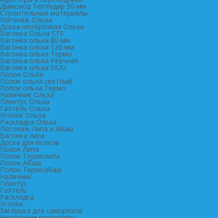
Дымоход Теплодар 90 мм
Cтроительные материалы
Погонаж Ольха
Доска необрезная Ольха
Вагонка Ольха STS
Вагонка ольха 80 мм
Вагонка ольха 120 мм
Вагонка ольха Термо
Вагонка ольха Реечная
Вагонка ольха DUO
Полок Ольха
Полок ольха светлый
Полок ольха Термо
Наличник Ольха
Плинтус Ольха
Галтель Ольха
Уголок Ольха
Раскладка Ольха
Погонаж Липа и Абаш
Вагонка липа
Доска для полков
Полок Липа
Полок Термолипа
Полок Абаш
Полок Термоабаш
Наличник
Плинтус
Галтель
Раскладка
Уголок
Заглушка для саморезов
Негорючие материалы