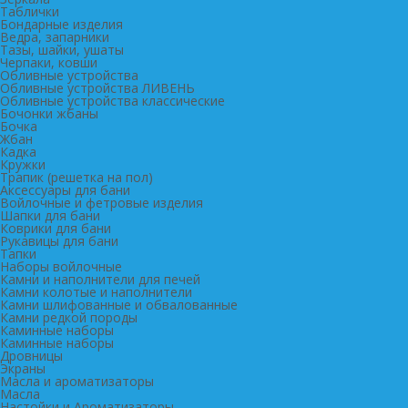
Таблички
Бондарные изделия
Ведра, запарники
Тазы, шайки, ушаты
Черпаки, ковши
Обливные устройства
Обливные устройства ЛИВЕНЬ
Обливные устройства классические
Бочонки жбаны
Бочка
Жбан
Кадка
Кружки
Трапик (решетка на пол)
Аксессуары для бани
Войлочные и фетровые изделия
Шапки для бани
Коврики для бани
Рукавицы для бани
Тапки
Наборы войлочные
Камни и наполнители для печей
Камни колотые и наполнители
Камни шлифованные и обвалованные
Камни редкой породы
Каминные наборы
Каминные наборы
Дровницы
Экраны
Масла и ароматизаторы
Масла
Настойки и Ароматизаторы