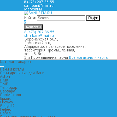
8 (473) 207-36-55
stm-bani@mail.ru
Магазины
Найти:
0
Контакты
8 (473) 207-36-55
stm-bani@mail.ru
Воронежская обл.,
Рамонский р-н,
Айдаровское сельское поселение,
территория Промышленная,
зона 5, 8с1,
5-я Промышленная зона
Все магазины и карты
Каталог товаров
Печи и котлы
Печи дровяные для бани
Aston
НМК
TMF
Теплодар
Варвара
ПроМеталл
Ермак
Fireway
Везувий
Гефест
Harvia
Печи электрические для сауны