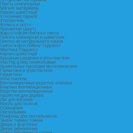
Плиты огнеупорные
Мягкие материалы
Кирпич шамотный
Утепление парной
Утеплитель
Фольга и скотч
Льноватин (джут)
Жаростойкая плитка и смеси
Плитка клинкерная и шамотная
Плитка из натурального камня
Смеси жаростойкие Терракот
Мастика Терракот
Кирпич шамотный
Крышные разделки и уплотнители
Мастер флеш силиконовые
Кровельные проходки металлические
Герметики и уплотнители
Герметики
Уплотнители
Вентиляционные решетки, клапана
Клапана вентиляционные
Решетки вентиляционные
Пропитки для дерева
Лак для вагонки
Масло для полков
Освещение
Светильники
Плафоны для светильников
Эмали термостойкие
Двери и форточки
Двери деревянные
Двери деревянные глухие