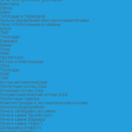
Кристина
Harvia
Sawo
Теплодар и Термофор
Пульты управления электрическими печами
Печи отопительные и камины
Aston
TMF
Теплодар
Варвара
Ермак
Этна
НМК
ПроМеталл
Котлы отопительные
Zota
Теплодар
НМК
TMF
Котлы автоматические
Пеллетные котлы Zota
Угольные котлы Zota
Полуавтоматические котлы Zota
Пеллетные горелки
Комплектующие к автоматическим котлам
Колонка водогрейная
Печи в облицовке из камня
Печи в камне ПроМеталл
Печи в камне Варвара
Печи в камне Гефест
Облицовка (Гефест)
Порталы (Гефест)