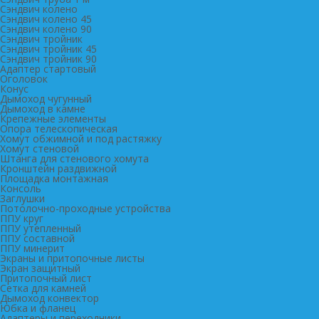
Сэндвич колено
Сэндвич колено 45
Сэндвич колено 90
Сэндвич тройник
Сэндвич тройник 45
Сэндвич тройник 90
Адаптер стартовый
Оголовок
Конус
Дымоход чугунный
Дымоход в камне
Крепежные элементы
Опора телескопическая
Хомут обжимной и под растяжку
Хомут стеновой
Штанга для стенового хомута
Кронштейн раздвижной
Площадка монтажная
Консоль
Заглушки
Потолочно-проходные устройства
ППУ круг
ППУ утепленный
ППУ составной
ППУ минерит
Экраны и притопочные листы
Экран защитный
Притопочный лист
Сетка для камней
Дымоход конвектор
Юбка и фланец
Адаптеры и переходники