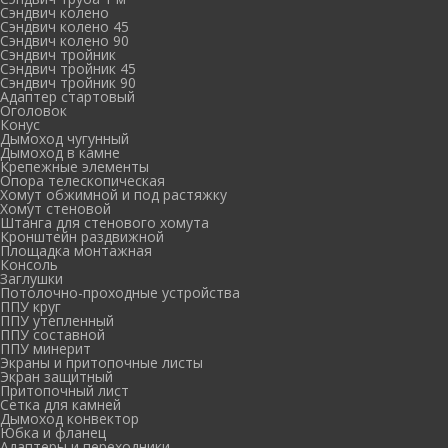
Сэндвич колено
Сэндвич колено 45
Сэндвич колено 90
Сэндвич тройник
Сэндвич тройник 45
Сэндвич тройник 90
Адаптер стартовый
Оголовок
Конус
Дымоход чугунный
Дымоход в камне
Крепежные элементы
Опора телескопическая
Хомут обжимной и под растяжку
Хомут стеновой
Штанга для стенового хомута
Кронштейн раздвижной
Площадка монтажная
Консоль
Заглушки
Потолочно-проходные устройства
ППУ круг
ППУ утепленный
ППУ составной
ППУ минерит
Экраны и притопочные листы
Экран защитный
Притопочный лист
Сетка для камней
Дымоход конвектор
Юбка и фланец
Адаптеры и переходники