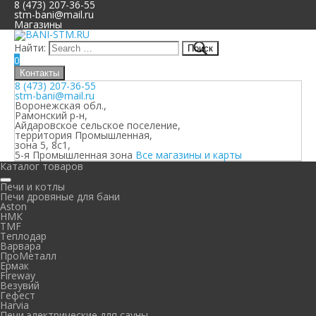
8 (473) 207-36-55
stm-bani@mail.ru
Магазины
Найти:
0
Контакты
8 (473) 207-36-55
stm-bani@mail.ru
Воронежская обл.,
Рамонский р-н,
Айдаровское сельское поселение,
территория Промышленная,
зона 5, 8с1,
5-я Промышленная зона
Все магазины и карты
Каталог товаров
Печи и котлы
Печи дровяные для бани
Aston
НМК
TMF
Теплодар
Варвара
ПроМеталл
Ермак
Fireway
Везувий
Гефест
Harvia
Печи электрические для сауны