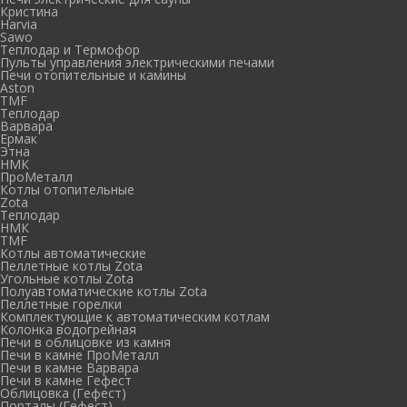
Кристина
Harvia
Sawo
Теплодар и Термофор
Пульты управления электрическими печами
Печи отопительные и камины
Aston
TMF
Теплодар
Варвара
Ермак
Этна
НМК
ПроМеталл
Котлы отопительные
Zota
Теплодар
НМК
TMF
Котлы автоматические
Пеллетные котлы Zota
Угольные котлы Zota
Полуавтоматические котлы Zota
Пеллетные горелки
Комплектующие к автоматическим котлам
Колонка водогрейная
Печи в облицовке из камня
Печи в камне ПроМеталл
Печи в камне Варвара
Печи в камне Гефест
Облицовка (Гефест)
Порталы (Гефест)