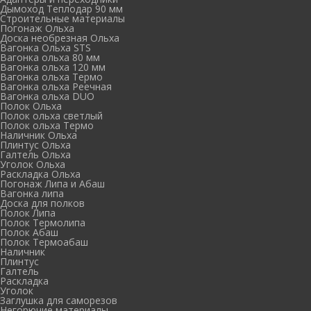
Дымоход Теплодар 90 мм
Cтроительные материалы
Погонаж Ольха
Доска необрезная Ольха
Вагонка Ольха STS
Вагонка ольха 80 мм
Вагонка ольха 120 мм
Вагонка ольха Термо
Вагонка ольха Реечная
Вагонка ольха DUO
Полок Ольха
Полок ольха светлый
Полок ольха Термо
Наличник Ольха
Плинтус Ольха
Галтель Ольха
Уголок Ольха
Раскладка Ольха
Погонаж Липа и Абаш
Вагонка липа
Доска для полков
Полок Липа
Полок Термолипа
Полок Абаш
Полок Термоабаш
Наличник
Плинтус
Галтель
Раскладка
Уголок
Заглушка для саморезов
Негорючие материалы