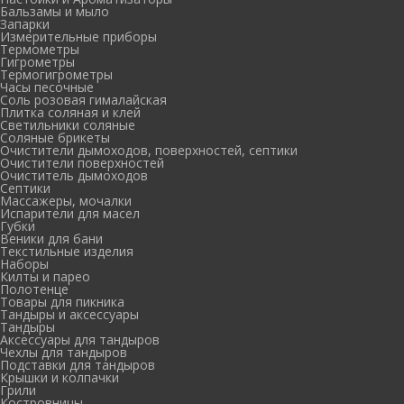
Бальзамы и мыло
Запарки
Измерительные приборы
Термометры
Гигрометры
Термогигрометры
Часы песочные
Соль розовая гималайская
Плитка соляная и клей
Светильники соляные
Соляные брикеты
Очистители дымоходов, поверхностей, септики
Очистители поверхностей
Очиститель дымоходов
Септики
Массажеры, мочалки
Испарители для масел
Губки
Веники для бани
Текстильные изделия
Наборы
Килты и парео
Полотенце
Товары для пикника
Тандыры и аксессуары
Тандыры
Аксессуары для тандыров
Чехлы для тандыров
Подставки для тандыров
Крышки и колпачки
Грили
Костровницы