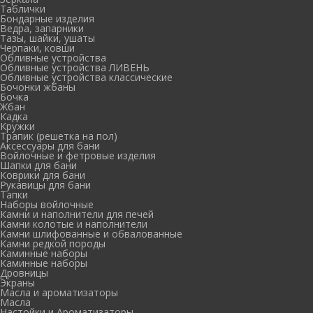
Таблички
Бондарные изделия
Ведра, запарники
Тазы, шайки, ушаты
Черпаки, ковши
Обливные устройства
Обливные устройства ЛИВЕНЬ
Обливные устройства классические
Бочонки жбаны
Бочка
Жбан
Кадка
Кружки
Трапик (решетка на пол)
Аксессуары для бани
Войлочные и фетровые изделия
Шапки для бани
Коврики для бани
Рукавицы для бани
Тапки
Наборы войлочные
Камни и наполнители для печей
Камни колотые и наполнители
Камни шлифованные и обвалованные
Камни редкой породы
Каминные наборы
Каминные наборы
Дровницы
Экраны
Масла и ароматизаторы
Масла
Настойки и Ароматизаторы