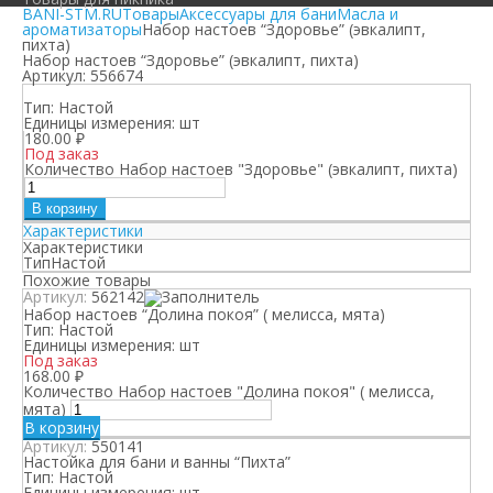
BANI-STM.RU
Товары
Аксессуары для бани
Масла и
ароматизаторы
Набор настоев “Здоровье” (эвкалипт,
пихта)
Набор настоев “Здоровье” (эвкалипт, пихта)
Артикул:
556674
Тип:
Настой
Единицы измерения:
шт
180.00
₽
Под заказ
Количество Набор настоев "Здоровье" (эвкалипт, пихта)
В корзину
Характеристики
Характеристики
Тип
Настой
Похожие товары
Артикул:
562142
Набор настоев “Долина покоя” ( мелисса, мята)
Тип:
Настой
Единицы измерения:
шт
Под заказ
168.00
₽
Количество Набор настоев "Долина покоя" ( мелисса,
мята)
В корзину
Артикул:
550141
Настойка для бани и ванны “Пихта”
Тип:
Настой
Единицы измерения:
шт.