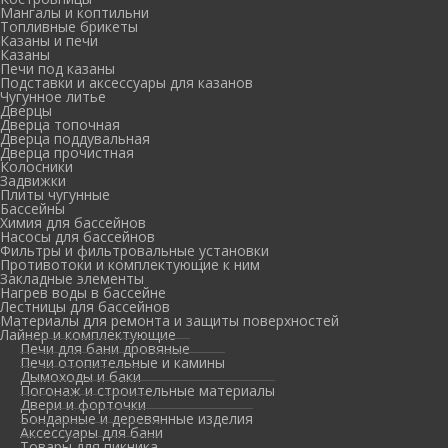
Мангалы и коптильни
Топливные брикеты
Казаны и печи
Казаны
Печи под казаны
Подставки и аксессуары для казанов
Чугунное литье
Дверцы
Дверца топочная
Дверца поддувальная
Дверца прочистная
Колосники
Задвижки
Плиты чугунные
Бассейны
Химия для бассейнов
Насосы для бассейнов
Фильтры и фильтровальные установки
Противотоки и комплектующие к ним
Закладные элементы
Нагрев воды в бассейне
Лестницы для бассейнов
Материалы для ремонта и защиты поверхностей
Лайнер и комплектующие
Печи для бани дровяные
Печи отопительные и камины
Дымоходы и баки
Погонаж и строительные материалы
Двери и форточки
Бондарные и деревянные изделия
Аксессуары для бани
Товары для пикника