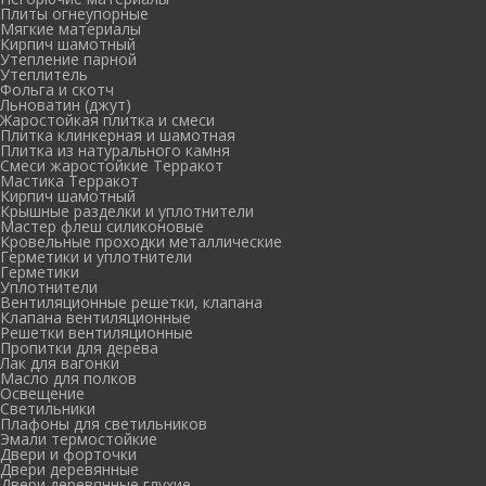
Плиты огнеупорные
Мягкие материалы
Кирпич шамотный
Утепление парной
Утеплитель
Фольга и скотч
Льноватин (джут)
Жаростойкая плитка и смеси
Плитка клинкерная и шамотная
Плитка из натурального камня
Смеси жаростойкие Терракот
Мастика Терракот
Кирпич шамотный
Крышные разделки и уплотнители
Мастер флеш силиконовые
Кровельные проходки металлические
Герметики и уплотнители
Герметики
Уплотнители
Вентиляционные решетки, клапана
Клапана вентиляционные
Решетки вентиляционные
Пропитки для дерева
Лак для вагонки
Масло для полков
Освещение
Светильники
Плафоны для светильников
Эмали термостойкие
Двери и форточки
Двери деревянные
Двери деревянные глухие