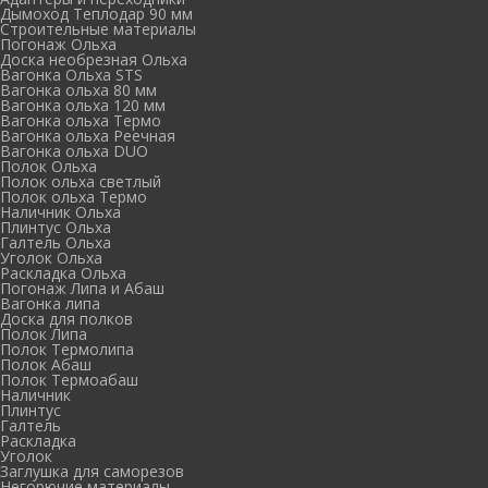
Дымоход Теплодар 90 мм
Cтроительные материалы
Погонаж Ольха
Доска необрезная Ольха
Вагонка Ольха STS
Вагонка ольха 80 мм
Вагонка ольха 120 мм
Вагонка ольха Термо
Вагонка ольха Реечная
Вагонка ольха DUO
Полок Ольха
Полок ольха светлый
Полок ольха Термо
Наличник Ольха
Плинтус Ольха
Галтель Ольха
Уголок Ольха
Раскладка Ольха
Погонаж Липа и Абаш
Вагонка липа
Доска для полков
Полок Липа
Полок Термолипа
Полок Абаш
Полок Термоабаш
Наличник
Плинтус
Галтель
Раскладка
Уголок
Заглушка для саморезов
Негорючие материалы