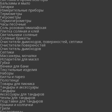
Бальзамы и мыло
Запарки
Измерительные приборы
Термометры
Гигрометры
Термогигрометры
Часы песочные
Соль розовая гималайская
Плитка соляная и клей
Светильники соляные
Соляные брикеты
Очистители дымоходов, поверхностей, септики
Очистители поверхностей
Очиститель дымоходов
Септики
Массажеры, мочалки
Испарители для масел
Губки
Веники для бани
Текстильные изделия
Наборы
Килты и парео
Полотенце
Товары для пикника
Тандыры и аксессуары
Тандыры
Аксессуары для тандыров
Чехлы для тандыров
Подставки для тандыров
Крышки и колпачки
Грили
Костровницы