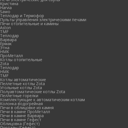
Кристина
Harvia
Sawo
Теплодар и Термофор
Пульты управления электрическими печами
Печи отопительные и камины
Aston
TMF
Теплодар
Варвара
Ермак
Этна
НМК
ПроМеталл
Котлы отопительные
Zota
Теплодар
НМК
TMF
Котлы автоматические
Пеллетные котлы Zota
Угольные котлы Zota
Полуавтоматические котлы Zota
Пеллетные горелки
Комплектующие к автоматическим котлам
Колонка водогрейная
Печи в облицовке из камня
Печи в камне ПроМеталл
Печи в камне Варвара
Печи в камне Гефест
Облицовка (Гефест)
Порталы (Гефест)