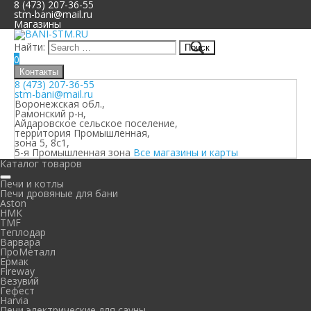
8 (473) 207-36-55
stm-bani@mail.ru
Магазины
Найти:
0
Контакты
8 (473) 207-36-55
stm-bani@mail.ru
Воронежская обл.,
Рамонский р-н,
Айдаровское сельское поселение,
территория Промышленная,
зона 5, 8с1,
5-я Промышленная зона
Все магазины и карты
Каталог товаров
Печи и котлы
Печи дровяные для бани
Aston
НМК
TMF
Теплодар
Варвара
ПроМеталл
Ермак
Fireway
Везувий
Гефест
Harvia
Печи электрические для сауны