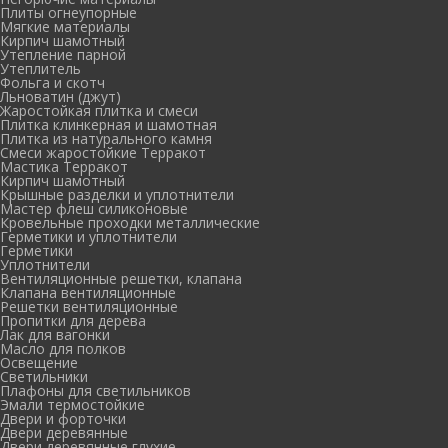
Плиты огнеупорные
Мягкие материалы
Кирпич шамотный
Утепление парной
Утеплитель
Фольга и скотч
Льноватин (джут)
Жаростойкая плитка и смеси
Плитка клинкерная и шамотная
Плитка из натурального камня
Смеси жаростойкие Терракот
Мастика Терракот
Кирпич шамотный
Крышные разделки и уплотнители
Мастер флеш силиконовые
Кровельные проходки металлические
Герметики и уплотнители
Герметики
Уплотнители
Вентиляционные решетки, клапана
Клапана вентиляционные
Решетки вентиляционные
Пропитки для дерева
Лак для вагонки
Масло для полков
Освещение
Светильники
Плафоны для светильников
Эмали термостойкие
Двери и форточки
Двери деревянные
Двери деревянные глухие