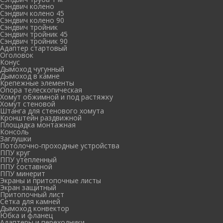
Сэндвич колено
Сэндвич колено 45
Сэндвич колено 90
Сэндвич тройник
Сэндвич тройник 45
Сэндвич тройник 90
Адаптер стартовый
Оголовок
Конус
Дымоход чугунный
Дымоход в камне
Крепежные элементы
Опора телескопическая
Хомут обжимной и под растяжку
Хомут стеновой
Штанга для стенового хомута
Кронштейн раздвижной
Площадка монтажная
Консоль
Заглушки
Потолочно-проходные устройства
ППУ круг
ППУ утепленный
ППУ составной
ППУ минерит
Экраны и притопочные листы
Экран защитный
Притопочный лист
Сетка для камней
Дымоход конвектор
Юбка и фланец
Адаптеры и переходники