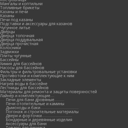
Мангалы и коптильни
Топливные брикеты
Казаны и печи
Казаны
Печи под казаны
Подставки и аксессуары для казанов
Чугунное литье
Дверцы
Дверца топочная
Дверца поддувальная
Дверца прочистная
Колосники
Задвижки
Плиты чугунные
Бассейны
Химия для бассейнов
Насосы для бассейнов
Фильтры и фильтровальные установки
Противотоки и комплектующие к ним
Закладные элементы
Нагрев воды в бассейне
Лестницы для бассейнов
Материалы для ремонта и защиты поверхностей
Лайнер и комплектующие
Печи для бани дровяные
Печи отопительные и камины
Дымоходы и баки
Погонаж и строительные материалы
Двери и форточки
Бондарные и деревянные изделия
Аксессуары для бани
Товары для пикника