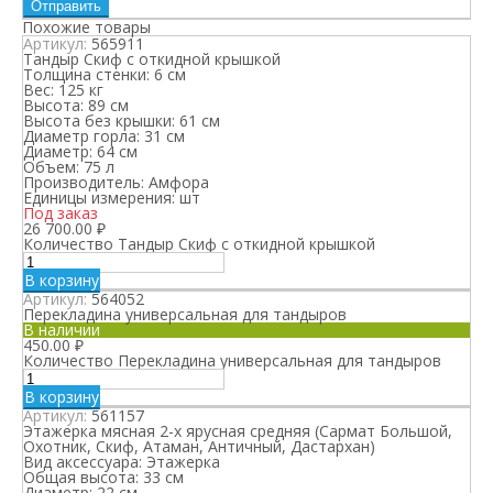
Похожие товары
Артикул:
565911
Тандыр Скиф с откидной крышкой
Толщина стенки:
6 см
Вес:
125 кг
Высота:
89 см
Высота без крышки:
61 см
Диаметр горла:
31 см
Диаметр:
64 см
Объем:
75 л
Производитель:
Амфора
Единицы измерения:
шт
Под заказ
26 700.00
₽
Количество Тандыр Скиф с откидной крышкой
В корзину
Артикул:
564052
Перекладина универсальная для тандыров
В наличии
450.00
₽
Количество Перекладина универсальная для тандыров
В корзину
Артикул:
561157
Этажерка мясная 2-х ярусная средняя (Сармат Большой,
Охотник, Скиф, Атаман, Античный, Дастархан)
Вид аксессуара:
Этажерка
Общая высота:
33 см
Диаметр:
22 см