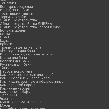
Таблички
Бондарные изделия
Ведра, запарники
Тазы, шайки, ушаты
Черпаки, ковши
Обливные устройства
Обливные устройства ЛИВЕНЬ
Обливные устройства классические
Бочонки жбаны
Бочка
Жбан
Кадка
Кружки
Трапик (решетка на пол)
Аксессуары для бани
Войлочные и фетровые изделия
Шапки для бани
Коврики для бани
Рукавицы для бани
Тапки
Наборы войлочные
Камни и наполнители для печей
Камни колотые и наполнители
Камни шлифованные и обвалованные
Камни редкой породы
Каминные наборы
Каминные наборы
Дровницы
Экраны
Масла и ароматизаторы
Масла
Настойки и Ароматизаторы