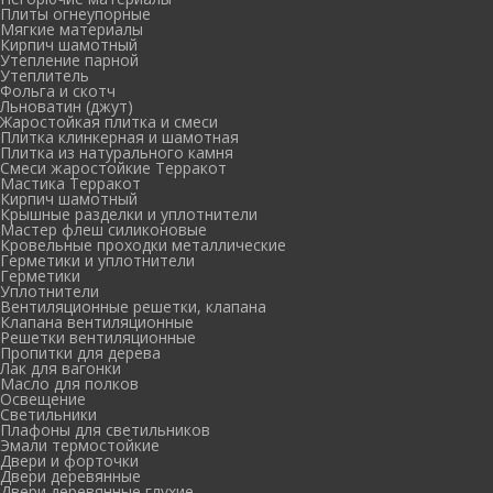
Плиты огнеупорные
Мягкие материалы
Кирпич шамотный
Утепление парной
Утеплитель
Фольга и скотч
Льноватин (джут)
Жаростойкая плитка и смеси
Плитка клинкерная и шамотная
Плитка из натурального камня
Смеси жаростойкие Терракот
Мастика Терракот
Кирпич шамотный
Крышные разделки и уплотнители
Мастер флеш силиконовые
Кровельные проходки металлические
Герметики и уплотнители
Герметики
Уплотнители
Вентиляционные решетки, клапана
Клапана вентиляционные
Решетки вентиляционные
Пропитки для дерева
Лак для вагонки
Масло для полков
Освещение
Светильники
Плафоны для светильников
Эмали термостойкие
Двери и форточки
Двери деревянные
Двери деревянные глухие