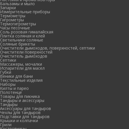
Бальзамы и мыло
Запарки
Измерительные приборы
Термометры
Гигрометры
Термогигрометры
Часы песочные
Соль розовая гималайская
Плитка соляная и клей
Светильники соляные
Соляные брикеты
Очистители дымоходов, поверхностей, септики
Очистители поверхностей
Очиститель дымоходов
Септики
Массажеры, мочалки
Испарители для масел
Губки
Веники для бани
Текстильные изделия
Наборы
Килты и парео
Полотенце
Товары для пикника
Тандыры и аксессуары
Тандыры
Аксессуары для тандыров
Чехлы для тандыров
Подставки для тандыров
Крышки и колпачки
Грили
Костровницы