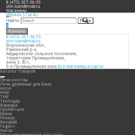
8 (473) 207-36-55
stm-bani@mail.ru
Магазины
Найти:
0
Контакты
8 (473) 207-36-55
stm-bani@mail.ru
Воронежская обл.,
Рамонский р-н,
Айдаровское сельское поселение,
территория Промышленная,
зона 5, 8с1,
5-я Промышленная зона
Все магазины и карты
Каталог товаров
Печи и котлы
Печи дровяные для бани
Aston
НМК
TMF
Теплодар
Варвара
ПроМеталл
Ермак
Fireway
Везувий
Гефест
Harvia
Печи электрические для сауны