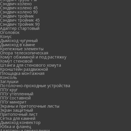
Сэндвич колено
Сэндвич колено 45
Сэндвич колено 90
Сэндвич тройник
Сэндвич тройник 45
Сэндвич тройник 90
Адаптер стартовый
Оголовок
Конус
Дымоход чугунный
Дымоход в камне
Крепежные элементы
Опора телескопическая
Хомут обжимной и под растяжку
Хомут стеновой
Штанга для стенового хомута
Кронштейн раздвижной
Площадка монтажная
Консоль
Заглушки
Потолочно-проходные устройства
ППУ круг
ППУ утепленный
ППУ составной
ППУ минерит
Экраны и притопочные листы
Экран защитный
Притопочный лист
Сетка для камней
Дымоход конвектор
Юбка и фланец
Адаптеры и переходники