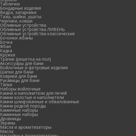
Таблички
Бондарные изделия
Ведра, запарники
Тазы, шайки, ушаты
Черпаки, ковши
Обливные устройства
Обливные устройства ЛИВЕНЬ
Обливные устройства классические
Бочонки жбаны
Бочка
Жбан
Кадка
Кружки
Трапик (решетка на пол)
Аксессуары для бани
Войлочные и фетровые изделия
Шапки для бани
Коврики для бани
Рукавицы для бани
Тапки
Наборы войлочные
Камни и наполнители для печей
Камни колотые и наполнители
Камни шлифованные и обвалованные
Камни редкой породы
Каминные наборы
Каминные наборы
Дровницы
Экраны
Масла и ароматизаторы
Масла
Настойки и Ароматизаторы