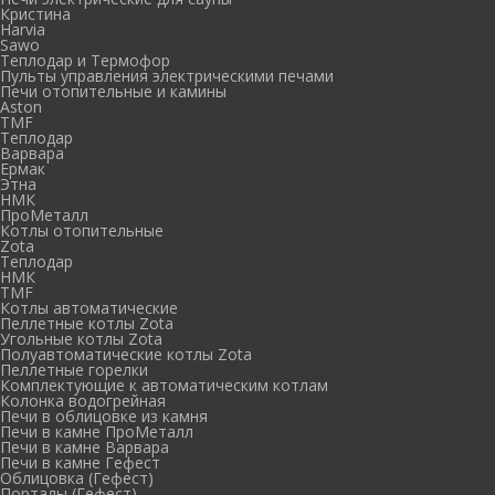
Кристина
Harvia
Sawo
Теплодар и Термофор
Пульты управления электрическими печами
Печи отопительные и камины
Aston
TMF
Теплодар
Варвара
Ермак
Этна
НМК
ПроМеталл
Котлы отопительные
Zota
Теплодар
НМК
TMF
Котлы автоматические
Пеллетные котлы Zota
Угольные котлы Zota
Полуавтоматические котлы Zota
Пеллетные горелки
Комплектующие к автоматическим котлам
Колонка водогрейная
Печи в облицовке из камня
Печи в камне ПроМеталл
Печи в камне Варвара
Печи в камне Гефест
Облицовка (Гефест)
Порталы (Гефест)