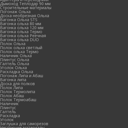
Дымоход Теплодар 90 мм
Cтроительные материалы
Погонаж Ольха
Доска необрезная Ольха
Вагонка Ольха STS
Вагонка ольха 80 мм
Вагонка ольха 120 мм
Вагонка ольха Термо
Вагонка ольха Реечная
Вагонка ольха DUO
Полок Ольха
Полок ольха светлый
Полок ольха Термо
Наличник Ольха
Плинтус Ольха
Галтель Ольха
Уголок Ольха
Раскладка Ольха
Погонаж Липа и Абаш
Вагонка липа
Доска для полков
Полок Липа
Полок Термолипа
Полок Абаш
Полок Термоабаш
Наличник
Плинтус
Галтель
Раскладка
Уголок
Заглушка для саморезов
Негорючие материалы