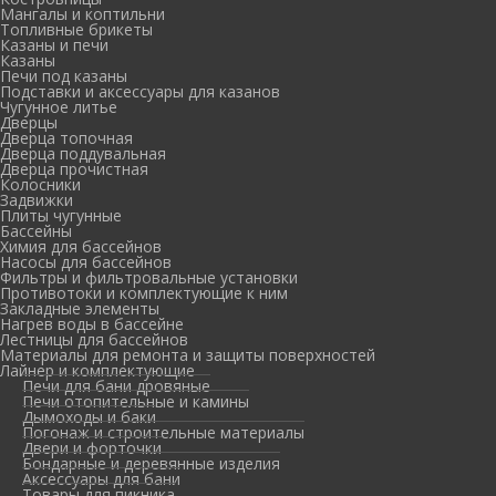
Мангалы и коптильни
Топливные брикеты
Казаны и печи
Казаны
Печи под казаны
Подставки и аксессуары для казанов
Чугунное литье
Дверцы
Дверца топочная
Дверца поддувальная
Дверца прочистная
Колосники
Задвижки
Плиты чугунные
Бассейны
Химия для бассейнов
Насосы для бассейнов
Фильтры и фильтровальные установки
Противотоки и комплектующие к ним
Закладные элементы
Нагрев воды в бассейне
Лестницы для бассейнов
Материалы для ремонта и защиты поверхностей
Лайнер и комплектующие
Печи для бани дровяные
Печи отопительные и камины
Дымоходы и баки
Погонаж и строительные материалы
Двери и форточки
Бондарные и деревянные изделия
Аксессуары для бани
Товары для пикника