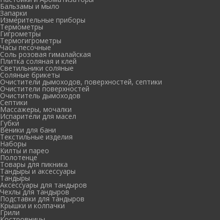
Бальзамы и мыло
Запарки
Измерительные приборы
Термометры
Гигрометры
Термогигрометры
Часы песочные
Соль розовая гималайская
Плитка соляная и клей
Светильники соляные
Соляные брикеты
Очистители дымоходов, поверхностей, септики
Очистители поверхностей
Очиститель дымоходов
Септики
Массажеры, мочалки
Испарители для масел
Губки
Веники для бани
Текстильные изделия
Наборы
Килты и парео
Полотенце
Товары для пикника
Тандыры и аксессуары
Тандыры
Аксессуары для тандыров
Чехлы для тандыров
Подставки для тандыров
Крышки и колпачки
Грили
Костровницы