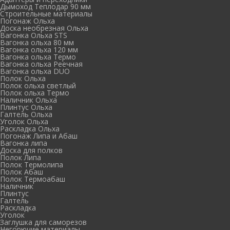
Дымоход Теплодар 90 мм
Cтроительные материалы
Погонаж Ольха
Доска необрезная Ольха
Вагонка Ольха STS
Вагонка ольха 80 мм
Вагонка ольха 120 мм
Вагонка ольха Термо
Вагонка ольха Реечная
Вагонка ольха DUO
Полок Ольха
Полок ольха светлый
Полок ольха Термо
Наличник Ольха
Плинтус Ольха
Галтель Ольха
Уголок Ольха
Раскладка Ольха
Погонаж Липа и Абаш
Вагонка липа
Доска для полков
Полок Липа
Полок Термолипа
Полок Абаш
Полок Термоабаш
Наличник
Плинтус
Галтель
Раскладка
Уголок
Заглушка для саморезов
Негорючие материалы