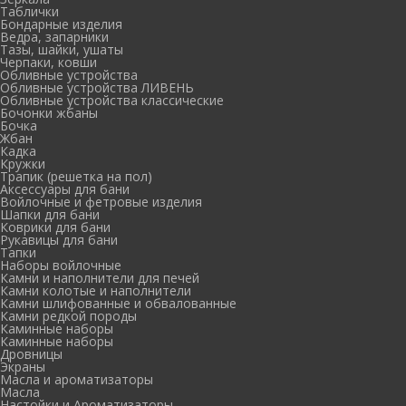
Таблички
Бондарные изделия
Ведра, запарники
Тазы, шайки, ушаты
Черпаки, ковши
Обливные устройства
Обливные устройства ЛИВЕНЬ
Обливные устройства классические
Бочонки жбаны
Бочка
Жбан
Кадка
Кружки
Трапик (решетка на пол)
Аксессуары для бани
Войлочные и фетровые изделия
Шапки для бани
Коврики для бани
Рукавицы для бани
Тапки
Наборы войлочные
Камни и наполнители для печей
Камни колотые и наполнители
Камни шлифованные и обвалованные
Камни редкой породы
Каминные наборы
Каминные наборы
Дровницы
Экраны
Масла и ароматизаторы
Масла
Настойки и Ароматизаторы