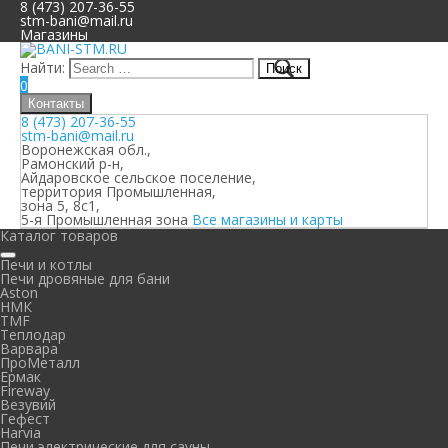
8 (473) 207-36-55
stm-bani@mail.ru
Магазины
Найти:
0
Контакты
8 (473) 207-36-55
stm-bani@mail.ru
Воронежская обл.,
Рамонский р-н,
Айдаровское сельское поселение,
территория Промышленная,
зона 5, 8с1,
5-я Промышленная зона
Все магазины и карты
Каталог товаров
Печи и котлы
Печи дровяные для бани
Aston
НМК
TMF
Теплодар
Варвара
ПроМеталл
Ермак
Fireway
Везувий
Гефест
Harvia
Печи электрические для сауны