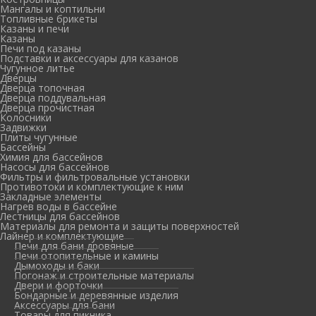
Мангалы и коптильни
Топливные брикеты
Казаны и печи
Казаны
Печи под казаны
Подставки и аксессуары для казанов
Чугунное литье
Дверцы
Дверца топочная
Дверца поддувальная
Дверца прочистная
Колосники
Задвижки
Плиты чугунные
Бассейны
Химия для бассейнов
Насосы для бассейнов
Фильтры и фильтровальные установки
Противотоки и комплектующие к ним
Закладные элементы
Нагрев воды в бассейне
Лестницы для бассейнов
Материалы для ремонта и защиты поверхностей
Лайнер и комплектующие
Печи для бани дровяные
Печи отопительные и камины
Дымоходы и баки
Погонаж и строительные материалы
Двери и форточки
Бондарные и деревянные изделия
Аксессуары для бани
Товары для пикника