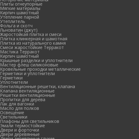
Плиты огнеупорные
Мягкие материалы
Кирпич шамотный
Утепление парной
Утеплитель
Фольга и скотч
Льноватин (джут)
Жаростойкая плитка и смеси
Плитка клинкерная и шамотная
Плитка из натурального камня
Смеси жаростойкие Терракот
Мастика Терракот
Кирпич шамотный
Крышные разделки и уплотнители
Мастер флеш силиконовые
Кровельные проходки металлические
Герметики и уплотнители
Герметики
Уплотнители
Вентиляционные решетки, клапана
Клапана вентиляционные
Решетки вентиляционные
Пропитки для дерева
Лак для вагонки
Масло для полков
Освещение
Светильники
Плафоны для светильников
Эмали термостойкие
Двери и форточки
Двери деревянные
Двери деревянные глухие