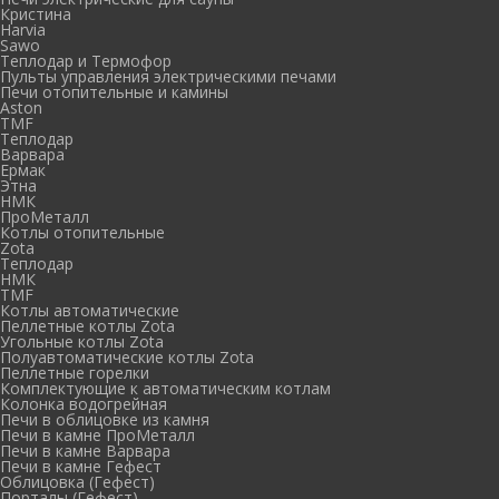
Кристина
Harvia
Sawo
Теплодар и Термофор
Пульты управления электрическими печами
Печи отопительные и камины
Aston
TMF
Теплодар
Варвара
Ермак
Этна
НМК
ПроМеталл
Котлы отопительные
Zota
Теплодар
НМК
TMF
Котлы автоматические
Пеллетные котлы Zota
Угольные котлы Zota
Полуавтоматические котлы Zota
Пеллетные горелки
Комплектующие к автоматическим котлам
Колонка водогрейная
Печи в облицовке из камня
Печи в камне ПроМеталл
Печи в камне Варвара
Печи в камне Гефест
Облицовка (Гефест)
Порталы (Гефест)