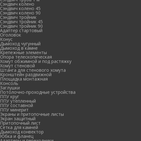
Сэндвич колено
Сэндвич колено 45
Сэндвич колено 90
Сэндвич тройник
Сэндвич тройник 45
Сэндвич тройник 90
Адаптер стартовый
Оголовок
Конус
Дымоход чугунный
Дымоход в камне
Крепежные элементы
Опора телескопическая
Хомут обжимной и под растяжку
Хомут стеновой
Штанга для стенового хомута
Кронштейн раздвижной
Площадка монтажная
Консоль
Заглушки
Потолочно-проходные устройства
ППУ круг
ППУ утепленный
ППУ составной
ППУ минерит
Экраны и притопочные листы
Экран защитный
Притопочный лист
Сетка для камней
Дымоход конвектор
Юбка и фланец
Адаптеры и переходники