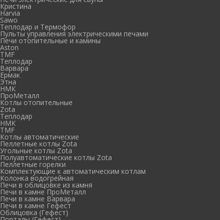
Кристина
Harvia
Sawo
Теплодар и Термофор
Пульты управления электрическими печами
Печи отопительные и камины
Aston
TMF
Теплодар
Варвара
Ермак
Этна
НМК
ПроМеталл
Котлы отопительные
Zota
Теплодар
НМК
TMF
Котлы автоматические
Пеллетные котлы Zota
Угольные котлы Zota
Полуавтоматические котлы Zota
Пеллетные горелки
Комплектующие к автоматическим котлам
Колонка водогрейная
Печи в облицовке из камня
Печи в камне ПроМеталл
Печи в камне Варвара
Печи в камне Гефест
Облицовка (Гефест)
Порталы (Гефест)