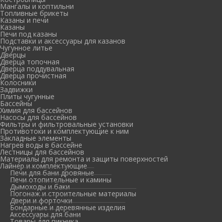
Мангалы и коптильни
Топливные брикеты
Казаны и печи
Казаны
Печи под казаны
Подставки и аксессуары для казанов
Чугунное литье
Дверцы
Дверца топочная
Дверца поддувальная
Дверца прочистная
Колосники
Задвижки
Плиты чугунные
Бассейны
Химия для бассейнов
Насосы для бассейнов
Фильтры и фильтровальные установки
Противотоки и комплектующие к ним
Закладные элементы
Нагрев воды в бассейне
Лестницы для бассейнов
Материалы для ремонта и защиты поверхностей
Лайнер и комплектующие
Печи для бани дровяные
Печи отопительные и камины
Дымоходы и баки
Погонаж и строительные материалы
Двери и форточки
Бондарные и деревянные изделия
Аксессуары для бани
Товары для пикника