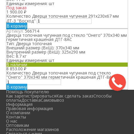
Единицы измерения:
шт
Под заказ
1 900.00
₽
Количество Дверца топочная чугунная 291x230x67 мм
ДТ-3 "Восход"
В корзину
Артикул:
566714
Дверца топочная чугунная под стекло “Онего” 370х340 мм
герметичная крашеная ДТГ-8АС
Тип:
Дверца топочная
Внешний размер (ВхШ):
370х340 мм
Внутренний размер (ВхШ):
325х290 мм
Вес:
8.7 кг
Единицы измерения:
шт
В наличии
8 853.00
₽
Количество Дверца топочная чугунная под стекло
"Онего" 370х340 мм герметичная крашеная ДТГ-8АС
В корзину
Помощь покупателю
Как зарегистрироваться
Как сделать заказ
Способы
оплаты
Доставка
Самовывоз
Информация
Правовая информация
О компании
Контакты
О нас
Оптовикам
Расположение магазинов
Связаться с нами