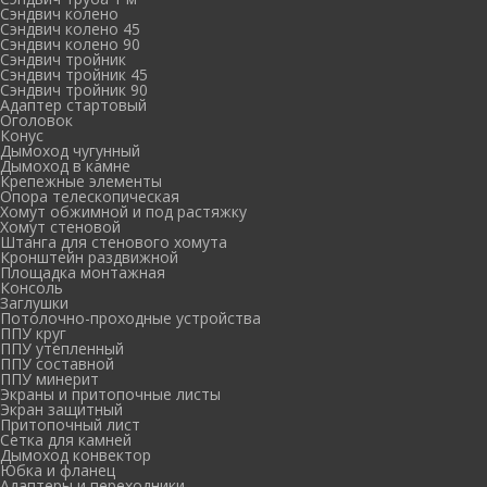
Сэндвич колено
Сэндвич колено 45
Сэндвич колено 90
Сэндвич тройник
Сэндвич тройник 45
Сэндвич тройник 90
Адаптер стартовый
Оголовок
Конус
Дымоход чугунный
Дымоход в камне
Крепежные элементы
Опора телескопическая
Хомут обжимной и под растяжку
Хомут стеновой
Штанга для стенового хомута
Кронштейн раздвижной
Площадка монтажная
Консоль
Заглушки
Потолочно-проходные устройства
ППУ круг
ППУ утепленный
ППУ составной
ППУ минерит
Экраны и притопочные листы
Экран защитный
Притопочный лист
Сетка для камней
Дымоход конвектор
Юбка и фланец
Адаптеры и переходники