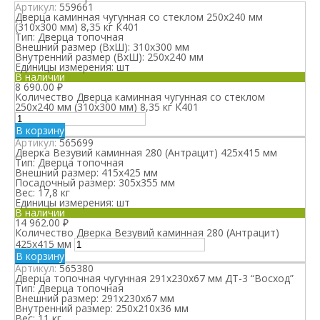
Артикул:
559661
Дверца каминная чугунная со стеклом 250х240 мм
(310х300 мм) 8,35 кг К401
Тип:
Дверца топочная
Внешний размер (ВхШ):
310x300 мм
Внутренний размер (ВхШ):
250х240 мм
Единицы измерения:
шт
В наличии
8 690.00
₽
Количество Дверца каминная чугунная со стеклом
250х240 мм (310х300 мм) 8,35 кг К401
В корзину
Артикул:
565699
Дверка Везувий каминная 280 (Антрацит) 425х415 мм
Тип:
Дверца топочная
Внешний размер:
415x425 мм
Посадочный размер:
305x355 мм
Вес:
17,8 кг
Единицы измерения:
шт
В наличии
14 962.00
₽
Количество Дверка Везувий каминная 280 (Антрацит)
425х415 мм
В корзину
Артикул:
565380
Дверца топочная чугунная 291x230x67 мм ДТ-3 “Восход”
Тип:
Дверца топочная
Внешний размер:
291x230x67 мм
Внутренний размер:
250x210x36 мм
Вес:
11 кг