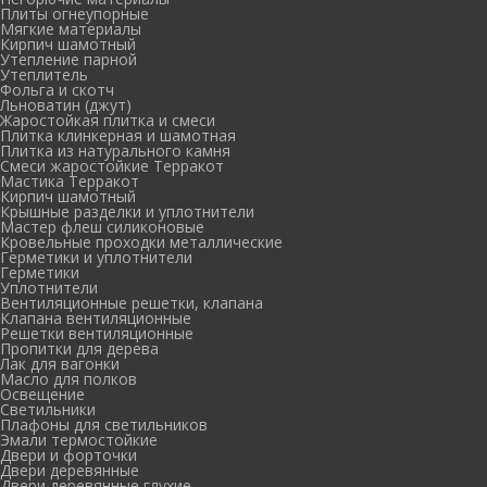
Плиты огнеупорные
Мягкие материалы
Кирпич шамотный
Утепление парной
Утеплитель
Фольга и скотч
Льноватин (джут)
Жаростойкая плитка и смеси
Плитка клинкерная и шамотная
Плитка из натурального камня
Смеси жаростойкие Терракот
Мастика Терракот
Кирпич шамотный
Крышные разделки и уплотнители
Мастер флеш силиконовые
Кровельные проходки металлические
Герметики и уплотнители
Герметики
Уплотнители
Вентиляционные решетки, клапана
Клапана вентиляционные
Решетки вентиляционные
Пропитки для дерева
Лак для вагонки
Масло для полков
Освещение
Светильники
Плафоны для светильников
Эмали термостойкие
Двери и форточки
Двери деревянные
Двери деревянные глухие