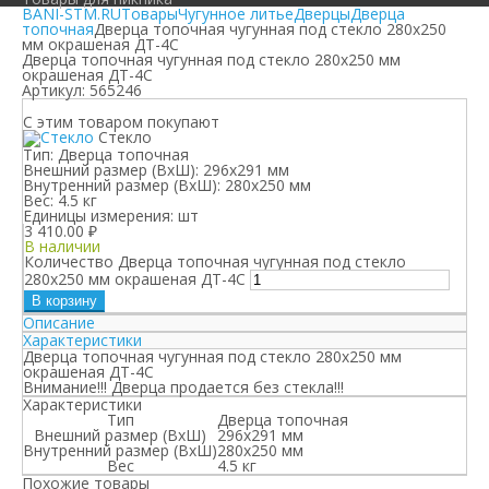
BANI-STM.RU
Товары
Чугунное литье
Дверцы
Дверца
топочная
Дверца топочная чугунная под стекло 280х250
мм окрашеная ДТ-4С
Дверца топочная чугунная под стекло 280х250 мм
окрашеная ДТ-4С
Артикул:
565246
С этим товаром покупают
Стекло
Тип:
Дверца топочная
Внешний размер (ВхШ):
296х291 мм
Внутренний размер (ВхШ):
280х250 мм
Вес:
4.5 кг
Единицы измерения:
шт
3 410.00
₽
В наличии
Количество Дверца топочная чугунная под стекло
280х250 мм окрашеная ДТ-4С
В корзину
Описание
Характеристики
Дверца топочная чугунная под стекло 280х250 мм
окрашеная ДТ-4С
Внимание!!! Дверца продается без стекла!!!
Характеристики
Тип
Дверца топочная
Внешний размер (ВхШ)
296х291 мм
Внутренний размер (ВхШ)
280х250 мм
Вес
4.5 кг
Похожие товары