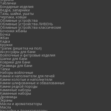
Таблички
Бондарные изделия
Ведра, запарники
Тазы, шайки, ушаты
Черпаки, ковши
Обливные устройства
Обливные устройства ЛИВЕНЬ
Обливные устройства классические
Бочонки жбаны
Бочка
Жбан
Кадка
Кружки
Трапик (решетка на пол)
Аксессуары для бани
Войлочные и фетровые изделия
Шапки для бани
Коврики для бани
Рукавицы для бани
Тапки
Наборы войлочные
Камни и наполнители для печей
Камни колотые и наполнители
Камни шлифованные и обвалованные
Камни редкой породы
Каминные наборы
Каминные наборы
Дровницы
Экраны
Масла и ароматизаторы
Масла
Настойки и Ароматизаторы