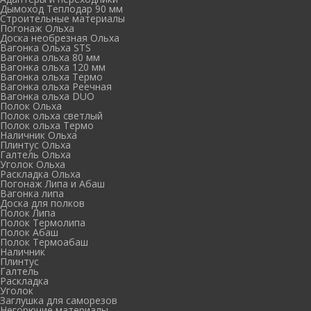
Дымоход Теплодар 90 мм
Cтроительные материалы
Погонаж Ольха
Доска необрезная Ольха
Вагонка Ольха STS
Вагонка ольха 80 мм
Вагонка ольха 120 мм
Вагонка ольха Термо
Вагонка ольха Реечная
Вагонка ольха DUO
Полок Ольха
Полок ольха светлый
Полок ольха Термо
Наличник Ольха
Плинтус Ольха
Галтель Ольха
Уголок Ольха
Раскладка Ольха
Погонаж Липа и Абаш
Вагонка липа
Доска для полков
Полок Липа
Полок Термолипа
Полок Абаш
Полок Термоабаш
Наличник
Плинтус
Галтель
Раскладка
Уголок
Заглушка для саморезов
Негорючие материалы