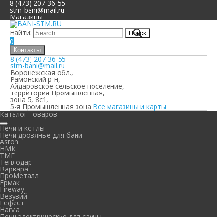
8 (473) 207-36-55
stm-bani@mail.ru
Магазины
Найти:
0
Контакты
8 (473) 207-36-55
stm-bani@mail.ru
Воронежская обл.,
Рамонский р-н,
Айдаровское сельское поселение,
территория Промышленная,
зона 5, 8с1,
5-я Промышленная зона
Все магазины и карты
Каталог товаров
Печи и котлы
Печи дровяные для бани
Aston
НМК
TMF
Теплодар
Варвара
ПроМеталл
Ермак
Fireway
Везувий
Гефест
Harvia
Печи электрические для сауны