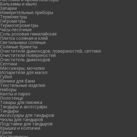
Бальзамы и мыло
Запарки
Измерительные приборы
Термометры
Гигрометры
Термогигрометры
Часы песочные
Соль розовая гималайская
Плитка соляная и клей
Светильники соляные
Соляные брикеты
Очистители дымоходов, поверхностей, септики
Очистители поверхностей
Очиститель дымоходов
Септики
Массажеры, мочалки
Испарители для масел
Губки
Веники для бани
Текстильные изделия
Наборы
Килты и парео
Полотенце
Товары для пикника
Тандыры и аксессуары
Тандыры
Аксессуары для тандыров
Чехлы для тандыров
Подставки для тандыров
Крышки и колпачки
Грили
Костровницы