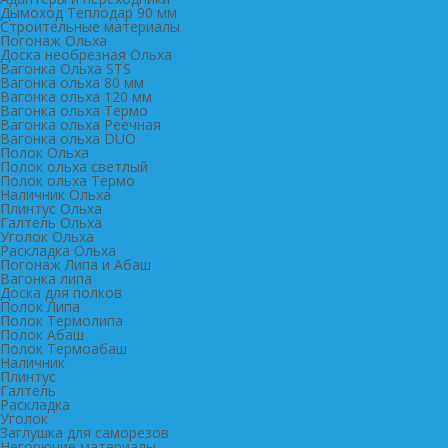
Дымоход Теплодар 90 мм
Cтроительные материалы
Погонаж Ольха
Доска необрезная Ольха
Вагонка Ольха STS
Вагонка ольха 80 мм
Вагонка ольха 120 мм
Вагонка ольха Термо
Вагонка ольха Реечная
Вагонка ольха DUO
Полок Ольха
Полок ольха светлый
Полок ольха Термо
Наличник Ольха
Плинтус Ольха
Галтель Ольха
Уголок Ольха
Раскладка Ольха
Погонаж Липа и Абаш
Вагонка липа
Доска для полков
Полок Липа
Полок Термолипа
Полок Абаш
Полок Термоабаш
Наличник
Плинтус
Галтель
Раскладка
Уголок
Заглушка для саморезов
Негорючие материалы