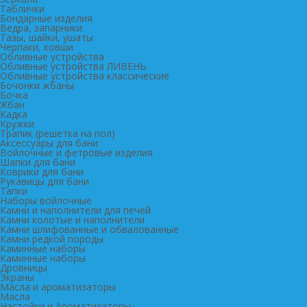
Таблички
Бондарные изделия
Ведра, запарники
Тазы, шайки, ушаты
Черпаки, ковши
Обливные устройства
Обливные устройства ЛИВЕНЬ
Обливные устройства классические
Бочонки жбаны
Бочка
Жбан
Кадка
Кружки
Трапик (решетка на пол)
Аксессуары для бани
Войлочные и фетровые изделия
Шапки для бани
Коврики для бани
Рукавицы для бани
Тапки
Наборы войлочные
Камни и наполнители для печей
Камни колотые и наполнители
Камни шлифованные и обвалованные
Камни редкой породы
Каминные наборы
Каминные наборы
Дровницы
Экраны
Масла и ароматизаторы
Масла
Настойки и Ароматизаторы