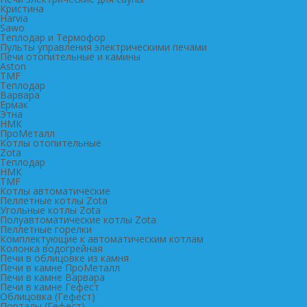
Кристина
Harvia
Sawo
Теплодар и Термофор
Пульты управления электрическими печами
Печи отопительные и камины
Aston
TMF
Теплодар
Варвара
Ермак
Этна
НМК
ПроМеталл
Котлы отопительные
Zota
Теплодар
НМК
TMF
Котлы автоматические
Пеллетные котлы Zota
Угольные котлы Zota
Полуавтоматические котлы Zota
Пеллетные горелки
Комплектующие к автоматическим котлам
Колонка водогрейная
Печи в облицовке из камня
Печи в камне ПроМеталл
Печи в камне Варвара
Печи в камне Гефест
Облицовка (Гефест)
Порталы (Гефест)