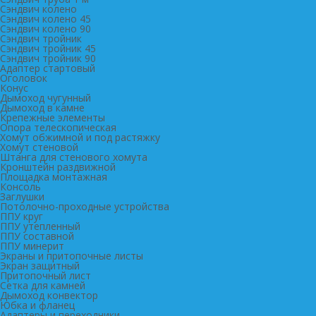
Сэндвич колено
Сэндвич колено 45
Сэндвич колено 90
Сэндвич тройник
Сэндвич тройник 45
Сэндвич тройник 90
Адаптер стартовый
Оголовок
Конус
Дымоход чугунный
Дымоход в камне
Крепежные элементы
Опора телескопическая
Хомут обжимной и под растяжку
Хомут стеновой
Штанга для стенового хомута
Кронштейн раздвижной
Площадка монтажная
Консоль
Заглушки
Потолочно-проходные устройства
ППУ круг
ППУ утепленный
ППУ составной
ППУ минерит
Экраны и притопочные листы
Экран защитный
Притопочный лист
Сетка для камней
Дымоход конвектор
Юбка и фланец
Адаптеры и переходники