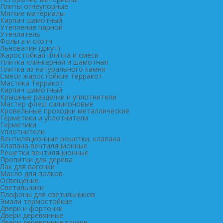
Плиты огнеупорные
Мягкие материалы
Кирпич шамотный
Утепление парной
Утеплитель
Фольга и скотч
Льноватин (джут)
Жаростойкая плитка и смеси
Плитка клинкерная и шамотная
Плитка из натурального камня
Смеси жаростойкие Терракот
Мастика Терракот
Кирпич шамотный
Крышные разделки и уплотнители
Мастер флеш силиконовые
Кровельные проходки металлические
Герметики и уплотнители
Герметики
Уплотнители
Вентиляционные решетки, клапана
Клапана вентиляционные
Решетки вентиляционные
Пропитки для дерева
Лак для вагонки
Масло для полков
Освещение
Светильники
Плафоны для светильников
Эмали термостойкие
Двери и форточки
Двери деревянные
Двери деревянные глухие