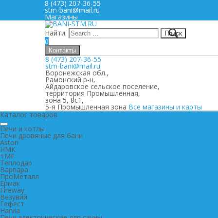
8 (473) 207-36-55
stm-bani@mail.ru
Магазины
Найти:
0
Контакты
8 (473) 207-36-55
stm-bani@mail.ru
Воронежская обл.,
Рамонский р-н,
Айдаровское сельское поселение,
территория Промышленная,
зона 5, 8с1,
5-я Промышленная зона
Все магазины и карты
Каталог товаров
Печи и котлы
Печи дровяные для бани
Aston
НМК
TMF
Теплодар
Варвара
ПроМеталл
Ермак
Fireway
Везувий
Гефест
Harvia
Печи электрические для сауны