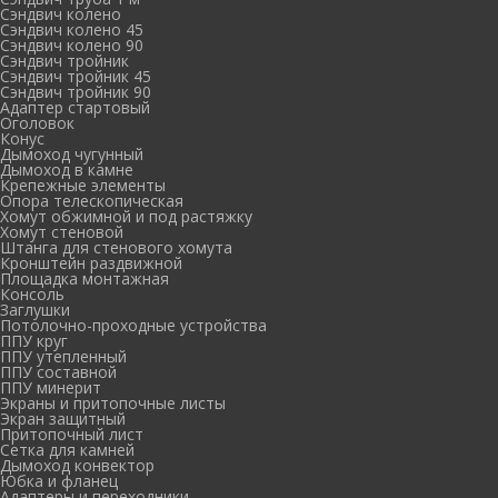
Сэндвич колено
Сэндвич колено 45
Сэндвич колено 90
Сэндвич тройник
Сэндвич тройник 45
Сэндвич тройник 90
Адаптер стартовый
Оголовок
Конус
Дымоход чугунный
Дымоход в камне
Крепежные элементы
Опора телескопическая
Хомут обжимной и под растяжку
Хомут стеновой
Штанга для стенового хомута
Кронштейн раздвижной
Площадка монтажная
Консоль
Заглушки
Потолочно-проходные устройства
ППУ круг
ППУ утепленный
ППУ составной
ППУ минерит
Экраны и притопочные листы
Экран защитный
Притопочный лист
Сетка для камней
Дымоход конвектор
Юбка и фланец
Адаптеры и переходники