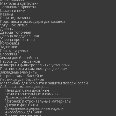
Мангалы и коптильни
Топливные брикеты
Казаны и печи
Казаны
Печи под казаны
Подставки и аксессуары для казанов
Чугунное литье
Дверцы
Дверца топочная
Дверца поддувальная
Дверца прочистная
Колосники
Задвижки
Плиты чугунные
Бассейны
Химия для бассейнов
Насосы для бассейнов
Фильтры и фильтровальные установки
Противотоки и комплектующие к ним
Закладные элементы
Нагрев воды в бассейне
Лестницы для бассейнов
Материалы для ремонта и защиты поверхностей
Лайнер и комплектующие
Печи для бани дровяные
Печи отопительные и камины
Дымоходы и баки
Погонаж и строительные материалы
Двери и форточки
Бондарные и деревянные изделия
Аксессуары для бани
Товары для пикника