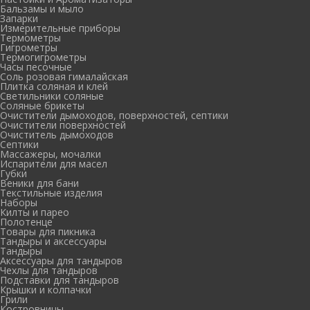
Бальзамы и мыло
Запарки
Измерительные приборы
Термометры
Гигрометры
Термогигрометры
Часы песочные
Соль розовая гималайская
Плитка соляная и клей
Светильники соляные
Соляные брикеты
Очистители дымоходов, поверхностей, септики
Очистители поверхностей
Очиститель дымоходов
Септики
Массажеры, мочалки
Испарители для масел
Губки
Веники для бани
Текстильные изделия
Наборы
Килты и парео
Полотенце
Товары для пикника
Тандыры и аксессуары
Тандыры
Аксессуары для тандыров
Чехлы для тандыров
Подставки для тандыров
Крышки и колпачки
Грили
Костровницы