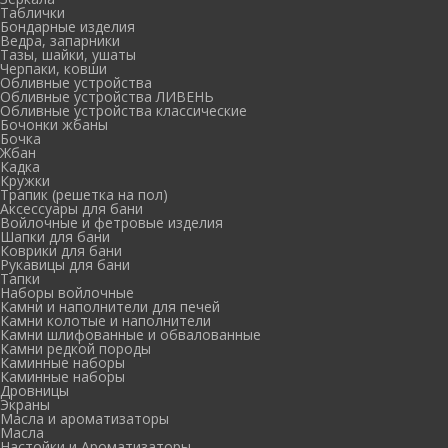
Таблички
Бондарные изделия
Ведра, запарники
Тазы, шайки, ушаты
Черпаки, ковши
Обливные устройства
Обливные устройства ЛИВЕНЬ
Обливные устройства классические
Бочонки жбаны
Бочка
Жбан
Кадка
Кружки
Трапик (решетка на пол)
Аксессуары для бани
Войлочные и фетровые изделия
Шапки для бани
Коврики для бани
Рукавицы для бани
Тапки
Наборы войлочные
Камни и наполнители для печей
Камни колотые и наполнители
Камни шлифованные и обвалованные
Камни редкой породы
Каминные наборы
Каминные наборы
Дровницы
Экраны
Масла и ароматизаторы
Масла
Настойки и Ароматизаторы