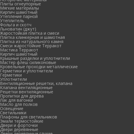
Плиты огнеупорные
Мягкие материалы
Кирпич шамотный
Утепление парной
Утеплитель
Фольга и скотч
Льноватин (джут)
Жаростойкая плитка и смеси
Плитка клинкерная и шамотная
Плитка из натурального камня
Смеси жаростойкие Терракот
Мастика Терракот
Кирпич шамотный
Крышные разделки и уплотнители
Мастер флеш силиконовые
Кровельные проходки металлические
Герметики и уплотнители
Герметики
Уплотнители
Вентиляционные решетки, клапана
Клапана вентиляционные
Решетки вентиляционные
Пропитки для дерева
Лак для вагонки
Масло для полков
Освещение
Светильники
Плафоны для светильников
Эмали термостойкие
Двери и форточки
Двери деревянные
Двери деревянные глухие