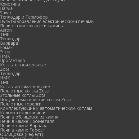
Кристина
Harvia
Sawo
Теплодар и Термофор
Пульты управления электрическими печами
Печи отопительные и камины
Aston
TMF
Теплодар
Варвара
Ермак
Этна
НМК
ПроМеталл
Котлы отопительные
Zota
Теплодар
НМК
TMF
Котлы автоматические
Пеллетные котлы Zota
Угольные котлы Zota
Полуавтоматические котлы Zota
Пеллетные горелки
Комплектующие к автоматическим котлам
Колонка водогрейная
Печи в облицовке из камня
Печи в камне ПроМеталл
Печи в камне Варвара
Печи в камне Гефест
Облицовка (Гефест)
Порталы (Гефест)