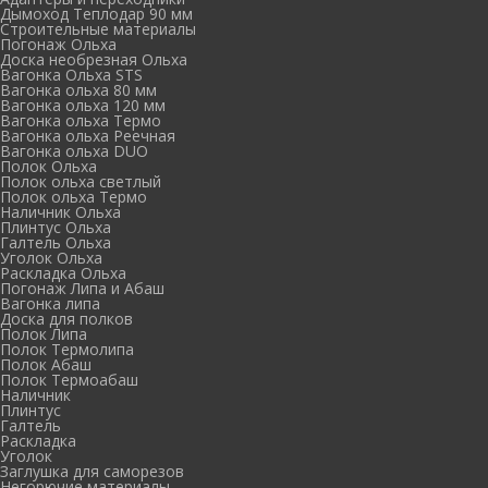
Дымоход Теплодар 90 мм
Cтроительные материалы
Погонаж Ольха
Доска необрезная Ольха
Вагонка Ольха STS
Вагонка ольха 80 мм
Вагонка ольха 120 мм
Вагонка ольха Термо
Вагонка ольха Реечная
Вагонка ольха DUO
Полок Ольха
Полок ольха светлый
Полок ольха Термо
Наличник Ольха
Плинтус Ольха
Галтель Ольха
Уголок Ольха
Раскладка Ольха
Погонаж Липа и Абаш
Вагонка липа
Доска для полков
Полок Липа
Полок Термолипа
Полок Абаш
Полок Термоабаш
Наличник
Плинтус
Галтель
Раскладка
Уголок
Заглушка для саморезов
Негорючие материалы