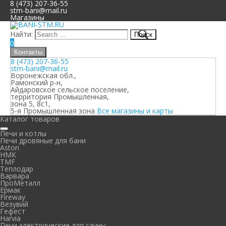
8 (473) 207-36-55
stm-bani@mail.ru
Магазины
Найти:
0
Контакты
8 (473) 207-36-55
stm-bani@mail.ru
Воронежская обл.,
Рамонский р-н,
Айдаровское сельское поселение,
территория Промышленная,
зона 5, 8с1,
5-я Промышленная зона
Все магазины и карты
Каталог товаров
Печи и котлы
Печи дровяные для бани
Aston
НМК
TMF
Теплодар
Варвара
ПроМеталл
Ермак
Fireway
Везувий
Гефест
Harvia
Печи электрические для сауны