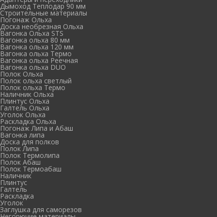
Дымоход Теплодар 90 мм
Cтроительные материалы
Погонаж Ольха
Доска необрезная Ольха
Вагонка Ольха STS
Вагонка ольха 80 мм
Вагонка ольха 120 мм
Вагонка ольха Термо
Вагонка ольха Реечная
Вагонка ольха DUO
Полок Ольха
Полок ольха светлый
Полок ольха Термо
Наличник Ольха
Плинтус Ольха
Галтель Ольха
Уголок Ольха
Раскладка Ольха
Погонаж Липа и Абаш
Вагонка липа
Доска для полков
Полок Липа
Полок Термолипа
Полок Абаш
Полок Термоабаш
Наличник
Плинтус
Галтель
Раскладка
Уголок
Заглушка для саморезов
Негорючие материалы