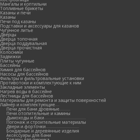
Мангалы и коптильни
Топливные брикеты
Казаны и печи
Казаны
Печи под казаны
Подставки и аксессуары для казанов
Чугунное литье
Дверцы
Дверца топочная
Дверца поддувальная
Дверца прочистная
Колосники
Задвижки
Плиты чугунные
Бассейны
Химия для бассейнов
Насосы для бассейнов
Фильтры и фильтровальные установки
Противотоки и комплектующие к ним
Закладные элементы
Нагрев воды в бассейне
Лестницы для бассейнов
Материалы для ремонта и защиты поверхностей
Лайнер и комплектующие
Печи для бани дровяные
Печи отопительные и камины
Дымоходы и баки
Погонаж и строительные материалы
Двери и форточки
Бондарные и деревянные изделия
Аксессуары для бани
Товары для пикника