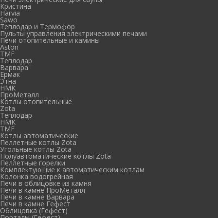
Кристина
Harvia
Sawo
Теплодар и Термофор
Пульты управления электрическими печами
Печи отопительные и камины
Aston
TMF
Теплодар
Варвара
Ермак
Этна
НМК
ПроМеталл
Котлы отопительные
Zota
Теплодар
НМК
TMF
Котлы автоматические
Пеллетные котлы Zota
Угольные котлы Zota
Полуавтоматические котлы Zota
Пеллетные горелки
Комплектующие к автоматическим котлам
Колонка водогрейная
Печи в облицовке из камня
Печи в камне ПроМеталл
Печи в камне Варвара
Печи в камне Гефест
Облицовка (Гефест)
Порталы (Гефест)