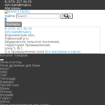
8 (473) 207-36-55
stm-bani@mail.ru
Магазины
Найти:
0
Контакты
8 (473) 207-36-55
stm-bani@mail.ru
Воронежская обл.,
Рамонский р-н,
Айдаровское сельское поселение,
территория Промышленная,
зона 5, 8с1,
5-я Промышленная зона
Все магазины и карты
Каталог товаров
Печи и котлы
Печи дровяные для бани
Aston
НМК
TMF
Теплодар
Варвара
ПроМеталл
Ермак
Fireway
Везувий
Гефест
Harvia
Печи электрические для сауны