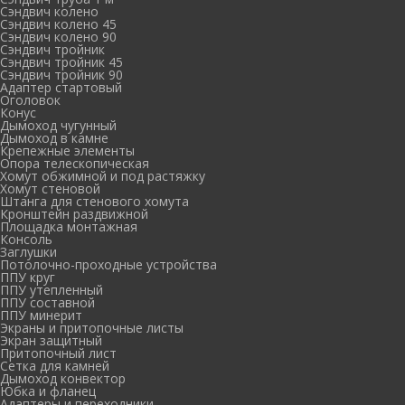
Сэндвич колено
Сэндвич колено 45
Сэндвич колено 90
Сэндвич тройник
Сэндвич тройник 45
Сэндвич тройник 90
Адаптер стартовый
Оголовок
Конус
Дымоход чугунный
Дымоход в камне
Крепежные элементы
Опора телескопическая
Хомут обжимной и под растяжку
Хомут стеновой
Штанга для стенового хомута
Кронштейн раздвижной
Площадка монтажная
Консоль
Заглушки
Потолочно-проходные устройства
ППУ круг
ППУ утепленный
ППУ составной
ППУ минерит
Экраны и притопочные листы
Экран защитный
Притопочный лист
Сетка для камней
Дымоход конвектор
Юбка и фланец
Адаптеры и переходники