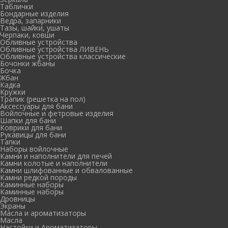
Таблички
Бондарные изделия
Ведра, запарники
Тазы, шайки, ушаты
Черпаки, ковши
Обливные устройства
Обливные устройства ЛИВЕНЬ
Обливные устройства классические
Бочонки жбаны
Бочка
Жбан
Кадка
Кружки
Трапик (решетка на пол)
Аксессуары для бани
Войлочные и фетровые изделия
Шапки для бани
Коврики для бани
Рукавицы для бани
Тапки
Наборы войлочные
Камни и наполнители для печей
Камни колотые и наполнители
Камни шлифованные и обвалованные
Камни редкой породы
Каминные наборы
Каминные наборы
Дровницы
Экраны
Масла и ароматизаторы
Масла
Настойки и Ароматизаторы