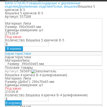
BANI-STM.RU
Товары
Бондарные и деревянные
изделия
Деревянные изделия
Полки, вешалки
Вешалка 5
крючков В-5
Вешалка 5 крючков В-5
Артикул:
557268
Материал:
Липа
Размер:
390х50х65 мм
Единицы измерения:
шт
273.00
₽
Под заказ
Количество Вешалка 5 крючков В-5
В корзину
Характеристики
Характеристики
Материал
Липа
Размер
390х50х65 мм
Похожие товары
Артикул:
565691
Вешалка 4 крючка В-4 (шлифованная)
Материал:
Липа
Размер (ДхВхГ):
290х70х65 мм
Единицы измерения:
шт
Под заказ
210.00
₽
Количество Вешалка 4 крючка В-4 (шлифованная)
В корзину
Артикул:
565445