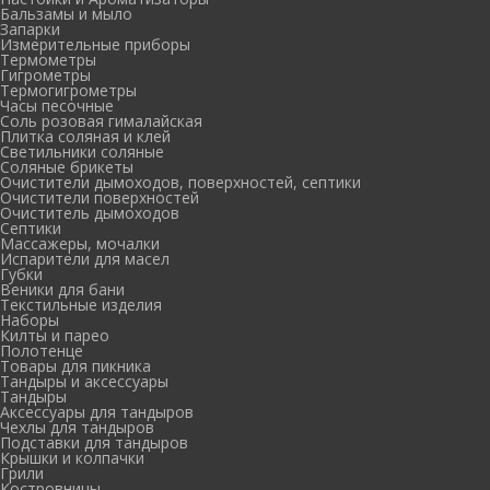
Бальзамы и мыло
Запарки
Измерительные приборы
Термометры
Гигрометры
Термогигрометры
Часы песочные
Соль розовая гималайская
Плитка соляная и клей
Светильники соляные
Соляные брикеты
Очистители дымоходов, поверхностей, септики
Очистители поверхностей
Очиститель дымоходов
Септики
Массажеры, мочалки
Испарители для масел
Губки
Веники для бани
Текстильные изделия
Наборы
Килты и парео
Полотенце
Товары для пикника
Тандыры и аксессуары
Тандыры
Аксессуары для тандыров
Чехлы для тандыров
Подставки для тандыров
Крышки и колпачки
Грили
Костровницы