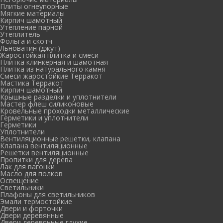
Плиты огнеупорные
Мягкие материалы
Кирпич шамотный
Утепление парной
Утеплитель
Фольга и скотч
Льноватин (джут)
Жаростойкая плитка и смеси
Плитка клинкерная и шамотная
Плитка из натурального камня
Смеси жаростойкие Терракот
Мастика Терракот
Кирпич шамотный
Крышные разделки и уплотнители
Мастер флеш силиконовые
Кровельные проходки металлические
Герметики и уплотнители
Герметики
Уплотнители
Вентиляционные решетки, клапана
Клапана вентиляционные
Решетки вентиляционные
Пропитки для дерева
Лак для вагонки
Масло для полков
Освещение
Светильники
Плафоны для светильников
Эмали термостойкие
Двери и форточки
Двери деревянные
Двери деревянные глухие