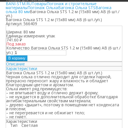
BANI-STM.RU
Товары
Погонаж и строительные
материалы
Погонаж Ольха
Вагонка Ольха STS
Вагонка
ольха 80 мм
Вагонка Ольха STS 1.2 м (15х80 мм) АВ (6 шт./
уп.)
Вагонка Ольха STS 1.2 м (15х80 мм) АВ (6 шт./уп.)
Артикул:
566409
Ширина:
80 мм
Единицы измерения:
упак
741.60
₽
Под заказ
Количество Вагонка Ольха STS 1.2 м (15х80 мм) АВ (6 шт./
уп.)
В корзину
Описание
Характеристики
Вагонка Ольха STS 1.2 м (15х80 мм) АВ (6 шт./уп.)
Черная ольха отлично подходит для отделки парной,
прекрасно переносит жару и влажность и обладает
благородным цветом и ароматом.
Ольха имеет ряд преимуществ:
– не впитывает воду и отлично держит форму;
– не нуждается в дополнительной обработке благодаря
антибактериальным свойствам материала;
– дерево «дышит», поэтому в помещении нет конденсата
и плесени;
– не перегревается и не обжигает тело;
– не гниёт.
Характеристики
Тип
Светлая