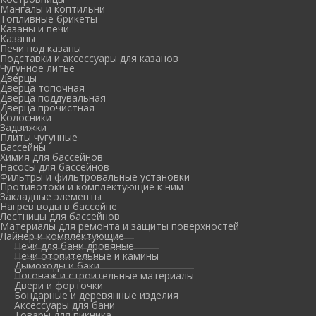
Мангалы и коптильни
Топливные брикеты
Казаны и печи
Казаны
Печи под казаны
Подставки и аксессуары для казанов
Чугунное литье
Дверцы
Дверца топочная
Дверца поддувальная
Дверца прочистная
Колосники
Задвижки
Плиты чугунные
Бассейны
Химия для бассейнов
Насосы для бассейнов
Фильтры и фильтровальные установки
Противотоки и комплектующие к ним
Закладные элементы
Нагрев воды в бассейне
Лестницы для бассейнов
Материалы для ремонта и защиты поверхностей
Лайнер и комплектующие
Печи для бани дровяные
Печи отопительные и камины
Дымоходы и баки
Погонаж и строительные материалы
Двери и форточки
Бондарные и деревянные изделия
Аксессуары для бани
Товары для пикника