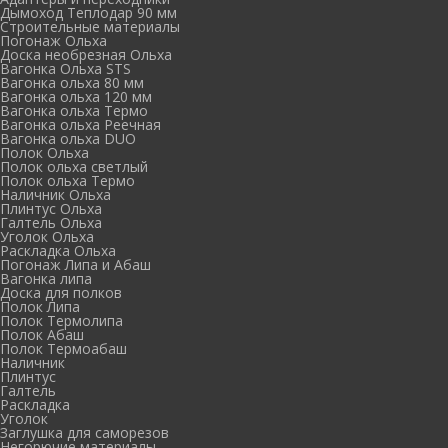
Дымоход Теплодар 90 мм
Cтроительные материалы
Погонаж Ольха
Доска необрезная Ольха
Вагонка Ольха STS
Вагонка ольха 80 мм
Вагонка ольха 120 мм
Вагонка ольха Термо
Вагонка ольха Реечная
Вагонка ольха DUO
Полок Ольха
Полок ольха светлый
Полок ольха Термо
Наличник Ольха
Плинтус Ольха
Галтель Ольха
Уголок Ольха
Раскладка Ольха
Погонаж Липа и Абаш
Вагонка липа
Доска для полков
Полок Липа
Полок Термолипа
Полок Абаш
Полок Термоабаш
Наличник
Плинтус
Галтель
Раскладка
Уголок
Заглушка для саморезов
Негорючие материалы