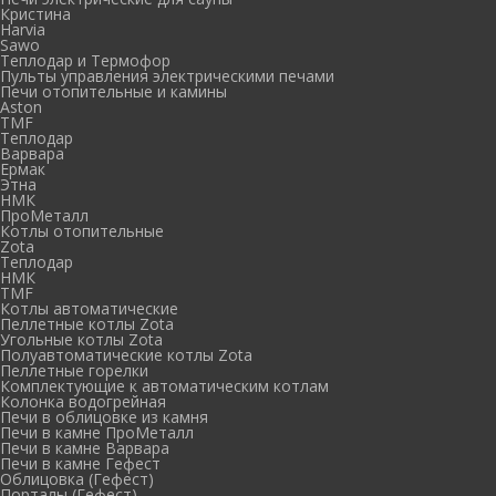
Кристина
Harvia
Sawo
Теплодар и Термофор
Пульты управления электрическими печами
Печи отопительные и камины
Aston
TMF
Теплодар
Варвара
Ермак
Этна
НМК
ПроМеталл
Котлы отопительные
Zota
Теплодар
НМК
TMF
Котлы автоматические
Пеллетные котлы Zota
Угольные котлы Zota
Полуавтоматические котлы Zota
Пеллетные горелки
Комплектующие к автоматическим котлам
Колонка водогрейная
Печи в облицовке из камня
Печи в камне ПроМеталл
Печи в камне Варвара
Печи в камне Гефест
Облицовка (Гефест)
Порталы (Гефест)