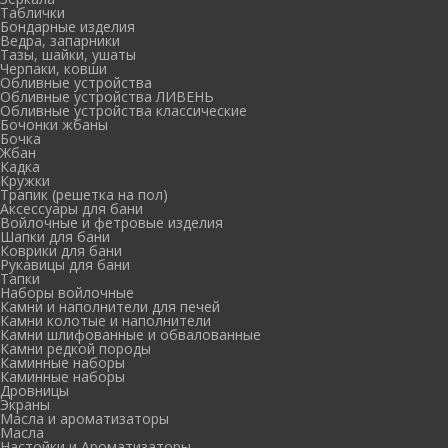
Таблички
Бондарные изделия
Ведра, запарники
Тазы, шайки, ушаты
Черпаки, ковши
Обливные устройства
Обливные устройства ЛИВЕНЬ
Обливные устройства классические
Бочонки жбаны
Бочка
Жбан
Кадка
Кружки
Трапик (решетка на пол)
Аксессуары для бани
Войлочные и фетровые изделия
Шапки для бани
Коврики для бани
Рукавицы для бани
Тапки
Наборы войлочные
Камни и наполнители для печей
Камни колотые и наполнители
Камни шлифованные и обвалованные
Камни редкой породы
Каминные наборы
Каминные наборы
Дровницы
Экраны
Масла и ароматизаторы
Масла
Настойки и Ароматизаторы