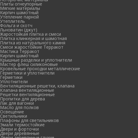
Плиты огнеупорные
Мягкие материалы
Кирпич шамотный
Утепление парной
Утеплитель
Фольга и скотч
Льноватин (джут)
Жаростойкая плитка и смеси
Плитка клинкерная и шамотная
Плитка из натурального камня
Смеси жаростойкие Терракот
Мастика Терракот
Кирпич шамотный
Крышные разделки и уплотнители
Мастер флеш силиконовые
Кровельные проходки металлические
Герметики и уплотнители
Герметики
Уплотнители
Вентиляционные решетки, клапана
Клапана вентиляционные
Решетки вентиляционные
Пропитки для дерева
Лак для вагонки
Масло для полков
Освещение
Светильники
Плафоны для светильников
Эмали термостойкие
Двери и форточки
Двери деревянные
Двери деревянные глухие