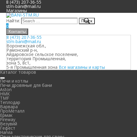
8 (473) 207-36-55
stm-bani@mail.ru
Магазины
Найти:
0
Контакты
8 (473) 207-36-55
stm-bani@mail.ru
Воронежская обл.,
Рамонский р-н,
Айдаровское сельское поселение,
территория Промышленная,
зона 5, 8с1,
5-я Промышленная зона
Все магазины и карты
Каталог товаров
Печи и котлы
Печи дровяные для бани
Aston
НМК
TMF
Теплодар
Варвара
ПроМеталл
Ермак
Fireway
Везувий
Гефест
Harvia
Печи электрические для сауны