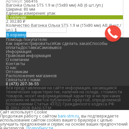
Артикул:
566416
Вагонка Ольха STS 1.9 м (15х80 мм) АВ (6 шт./уп.)
Ширина:
80 мм
Единицы измерения:
упак
В наличии
2 302.80
₽
Количество Вагонка Ольха STS 1.9 м (15х80 мм) АВ (6 шт./
уп.)
В корзину
Помощь покупателю
Как зарегистрироваться
Как сделать заказ
Способы
оплаты
Доставка
Самовывоз
Информация
Правовая информация
О компании
Контакты
О нас
Оптовикам
Расположение магазинов
Связаться с нами
8 (473) 207-36-55
Вся представленная на сайте информация, касающаяся
технических характеристик, наличия на складе, стоимости
товаров, носит информационный характер и ни при каких
условиях не является публичной офертой, определяемой
положениями Статьи 437(2) Гражданского кодекса РФ.
© 2002-2026 BANI-STM
Сайт использует Cookie
Продолжая работу с сайтом
bani-stm.ru
, вы подтверждаете
использование сайтом cookies вашего браузера с целью
улучшить предложения и сервис на основе ваших предпочтений
и интересов.
Подробности.