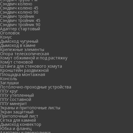
Сэндвич колено
Сэндвич колено 45
Сэндвич колено 90
Сэндвич тройник
Сэндвич тройник 45
Сэндвич тройник 90
Адаптер стартовый
Оголовок
Конус
Дымоход чугунный
Дымоход в камне
Крепежные элементы
Опора телескопическая
Хомут обжимной и под растяжку
Хомут стеновой
Штанга для стенового хомута
Кронштейн раздвижной
Площадка монтажная
Консоль
Заглушки
Потолочно-проходные устройства
ППУ круг
ППУ утепленный
ППУ составной
ППУ минерит
Экраны и притопочные листы
Экран защитный
Притопочный лист
Сетка для камней
Дымоход конвектор
Юбка и фланец
Адаптеры и переходники