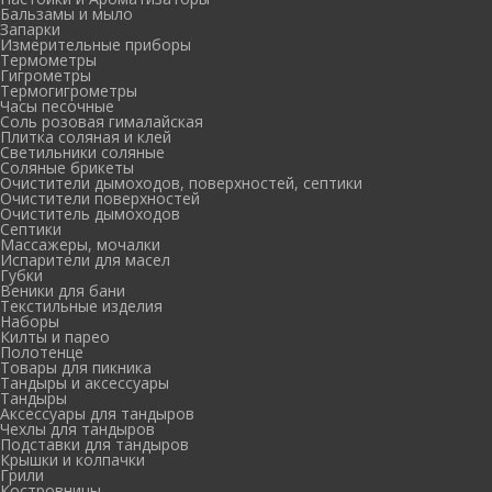
Бальзамы и мыло
Запарки
Измерительные приборы
Термометры
Гигрометры
Термогигрометры
Часы песочные
Соль розовая гималайская
Плитка соляная и клей
Светильники соляные
Соляные брикеты
Очистители дымоходов, поверхностей, септики
Очистители поверхностей
Очиститель дымоходов
Септики
Массажеры, мочалки
Испарители для масел
Губки
Веники для бани
Текстильные изделия
Наборы
Килты и парео
Полотенце
Товары для пикника
Тандыры и аксессуары
Тандыры
Аксессуары для тандыров
Чехлы для тандыров
Подставки для тандыров
Крышки и колпачки
Грили
Костровницы