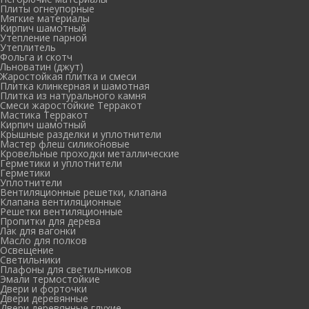
Плиты огнеупорные
Мягкие материалы
Кирпич шамотный
Утепление парной
Утеплитель
Фольга и скотч
Льноватин (джут)
Жаростойкая плитка и смеси
Плитка клинкерная и шамотная
Плитка из натурального камня
Смеси жаростойкие Терракот
Мастика Терракот
Кирпич шамотный
Крышные разделки и уплотнители
Мастер флеш силиконовые
Кровельные проходки металлические
Герметики и уплотнители
Герметики
Уплотнители
Вентиляционные решетки, клапана
Клапана вентиляционные
Решетки вентиляционные
Пропитки для дерева
Лак для вагонки
Масло для полков
Освещение
Светильники
Плафоны для светильников
Эмали термостойкие
Двери и форточки
Двери деревянные
Двери деревянные глухие