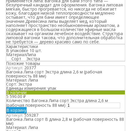
применяется липа: вагонка для бани этого типа —
безупречный кандидат для оформления. Вагонка липовая
мягкая, быстро прогревается, но никогда не обжигает
кожу, благодаря низкой теплопроводности медленно
остывает, что для бани имеет определяющее
значение.Древесина липы выделяет мед, который
наполняет пространство необыкновенным ароматом, а
содержащиеся в большом количестве эфирные масла
оказывает на организм лечебное воздействие. Структура
липовой вагонки такова, что дополнительная обработка
не требуется — дерево красиво само по себе.
Характеристики
В упаковке 10 шт.
Материал
Липа
Сорт
Экстра
Похожие товары
Артикул:
20377
Вагонка Липа сорт Экстра длина 2,6 м (рабочая
поверхность 88 мм)
Материал:
Липа
Сорт:
Экстра
Единицы измерения:
упак
В наличии
5 590.00
₽
Количество Вагонка Липа сорт Экстра длина 2,6 м
(рабочая поверхность 88 мм)
В корзину
Артикул:
559287
Вагонка Липа сорт В длина 2,8 м (рабочая поверхность 88
мм)
Материал:
Липа