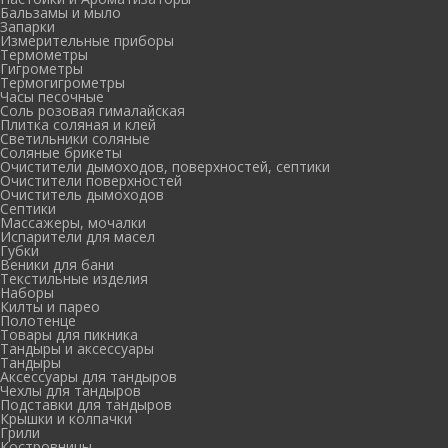
Бальзамы и мыло
Запарки
Измерительные приборы
Термометры
Гигрометры
Термогигрометры
Часы песочные
Соль розовая гималайская
Плитка соляная и клей
Светильники соляные
Соляные брикеты
Очистители дымоходов, поверхностей, септики
Очистители поверхностей
Очиститель дымоходов
Септики
Массажеры, мочалки
Испарители для масел
Губки
Веники для бани
Текстильные изделия
Наборы
Килты и парео
Полотенце
Товары для пикника
Тандыры и аксессуары
Тандыры
Аксессуары для тандыров
Чехлы для тандыров
Подставки для тандыров
Крышки и колпачки
Грили
Костровницы