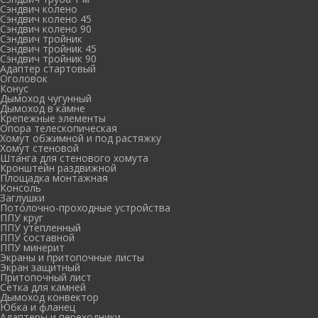
Сэндвич колено
Сэндвич колено 45
Сэндвич колено 90
Сэндвич тройник
Сэндвич тройник 45
Сэндвич тройник 90
Адаптер стартовый
Оголовок
Конус
Дымоход чугунный
Дымоход в камне
Крепежные элементы
Опора телескопическая
Хомут обжимной и под растяжку
Хомут стеновой
Штанга для стенового хомута
Кронштейн раздвижной
Площадка монтажная
Консоль
Заглушки
Потолочно-проходные устройства
ППУ круг
ППУ утепленный
ППУ составной
ППУ минерит
Экраны и притопочные листы
Экран защитный
Притопочный лист
Сетка для камней
Дымоход конвектор
Юбка и фланец
Адаптеры и переходники