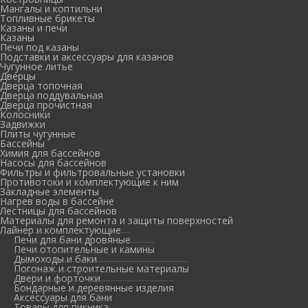
Мангалы и коптильни
Топливные брикеты
Казаны и печи
Казаны
Печи под казаны
Подставки и аксессуары для казанов
Чугунное литье
Дверцы
Дверца топочная
Дверца поддувальная
Дверца прочистная
Колосники
Задвижки
Плиты чугунные
Бассейны
Химия для бассейнов
Насосы для бассейнов
Фильтры и фильтровальные установки
Противотоки и комплектующие к ним
Закладные элементы
Нагрев воды в бассейне
Лестницы для бассейнов
Материалы для ремонта и защиты поверхностей
Лайнер и комплектующие
Печи для бани дровяные
Печи отопительные и камины
Дымоходы и баки
Погонаж и строительные материалы
Двери и форточки
Бондарные и деревянные изделия
Аксессуары для бани
Товары для пикника