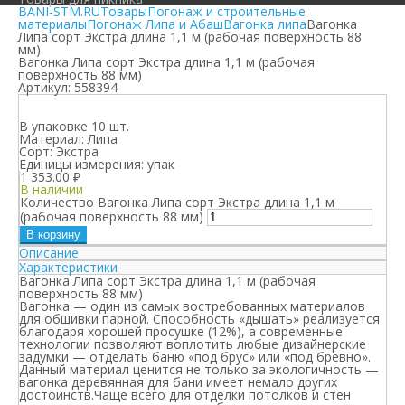
BANI-STM.RU
Товары
Погонаж и строительные
материалы
Погонаж Липа и Абаш
Вагонка липа
Вагонка
Липа сорт Экстра длина 1,1 м (рабочая поверхность 88
мм)
Вагонка Липа сорт Экстра длина 1,1 м (рабочая
поверхность 88 мм)
Артикул:
558394
В упаковке 10 шт.
Материал:
Липа
Сорт:
Экстра
Единицы измерения:
упак
1 353.00
₽
В наличии
Количество Вагонка Липа сорт Экстра длина 1,1 м
(рабочая поверхность 88 мм)
В корзину
Описание
Характеристики
Вагонка Липа сорт Экстра длина 1,1 м (рабочая
поверхность 88 мм)
Вагонка — один из самых востребованных материалов
для обшивки парной. Способность «дышать» реализуется
благодаря хорошей просушке (12%), а современные
технологии позволяют воплотить любые дизайнерские
задумки — отделать баню «под брус» или «под бревно».
Данный материал ценится не только за экологичность —
вагонка деревянная для бани имеет немало других
достоинств.Чаще всего для отделки потолков и стен