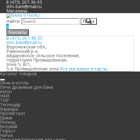
8 (473) 207-36-55
stm-bani@mail.ru
Магазины
Найти:
0
Контакты
8 (473) 207-36-55
stm-bani@mail.ru
Воронежская обл.,
Рамонский р-н,
Айдаровское сельское поселение,
территория Промышленная,
зона 5, 8с1,
5-я Промышленная зона
Все магазины и карты
Каталог товаров
Печи и котлы
Печи дровяные для бани
Aston
НМК
TMF
Теплодар
Варвара
ПроМеталл
Ермак
Fireway
Везувий
Гефест
Harvia
Печи электрические для сауны