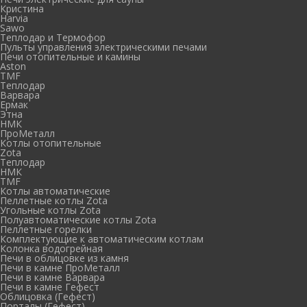
Кристина
Harvia
Sawo
Теплодар и Термофор
Пульты управления электрическими печами
Печи отопительные и камины
Aston
TMF
Теплодар
Варвара
Ермак
Этна
НМК
ПроМеталл
Котлы отопительные
Zota
Теплодар
НМК
TMF
Котлы автоматические
Пеллетные котлы Zota
Угольные котлы Zota
Полуавтоматические котлы Zota
Пеллетные горелки
Комплектующие к автоматическим котлам
Колонка водогрейная
Печи в облицовке из камня
Печи в камне ПроМеталл
Печи в камне Варвара
Печи в камне Гефест
Облицовка (Гефест)
Порталы (Гефест)