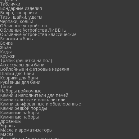
Таблички
Бондарные изделия
Ведра, запарники
Тазы, шайки, ушаты
Черпаки, ковши
Обливные устройства
Обливные устройства ЛИВЕНЬ
Обливные устройства классические
Бочонки жбаны
Бочка
Жбан
Кадка
Кружки
Трапик (решетка на пол)
Аксессуары для бани
Войлочные и фетровые изделия
Шапки для бани
Коврики для бани
Рукавицы для бани
Тапки
Наборы войлочные
Камни и наполнители для печей
Камни колотые и наполнители
Камни шлифованные и обвалованные
Камни редкой породы
Каминные наборы
Каминные наборы
Дровницы
Экраны
Масла и ароматизаторы
Масла
Настойки и Ароматизаторы