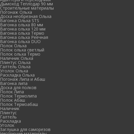
Дымоход Теплодар 90 мм
Cтроительные материалы
Погонаж Ольха
Доска необрезная Ольха
Вагонка Ольха STS
Вагонка ольха 80 мм
Вагонка ольха 120 мм
Вагонка ольха Термо
Вагонка ольха Реечная
Вагонка ольха DUO
Полок Ольха
Полок ольха светлый
Полок ольха Термо
Наличник Ольха
Плинтус Ольха
Галтель Ольха
Уголок Ольха
Раскладка Ольха
Погонаж Липа и Абаш
Вагонка липа
Доска для полков
Полок Липа
Полок Термолипа
Полок Абаш
Полок Термоабаш
Наличник
Плинтус
Галтель
Раскладка
Уголок
Заглушка для саморезов
Негорючие материалы