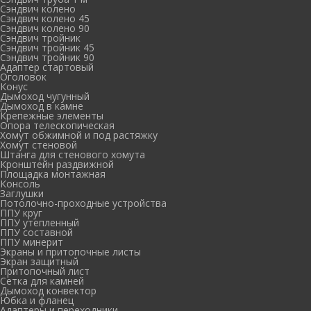
Сэндвич колено
Сэндвич колено 45
Сэндвич колено 90
Сэндвич тройник
Сэндвич тройник 45
Сэндвич тройник 90
Адаптер стартовый
Оголовок
Конус
Дымоход чугунный
Дымоход в камне
Крепежные элементы
Опора телескопическая
Хомут обжимной и под растяжку
Хомут стеновой
Штанга для стенового хомута
Кронштейн раздвижной
Площадка монтажная
Консоль
Заглушки
Потолочно-проходные устройства
ППУ круг
ППУ утепленный
ППУ составной
ППУ минерит
Экраны и притопочные листы
Экран защитный
Притопочный лист
Сетка для камней
Дымоход конвектор
Юбка и фланец
Адаптеры и переходники