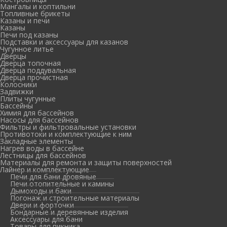
Мангалы и коптильни
Топливные брикеты
Казаны и печи
Казаны
Печи под казаны
Подставки и аксессуары для казанов
Чугунное литье
Дверцы
Дверца топочная
Дверца поддувальная
Дверца прочистная
Колосники
Задвижки
Плиты чугунные
Бассейны
Химия для бассейнов
Насосы для бассейнов
Фильтры и фильтровальные установки
Противотоки и комплектующие к ним
Закладные элементы
Нагрев воды в бассейне
Лестницы для бассейнов
Материалы для ремонта и защиты поверхностей
Лайнер и комплектующие
Печи для бани дровяные
Печи отопительные и камины
Дымоходы и баки
Погонаж и строительные материалы
Двери и форточки
Бондарные и деревянные изделия
Аксессуары для бани
Товары для пикника