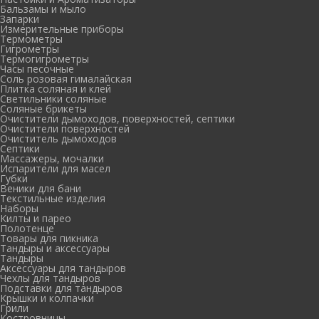
Бальзамы и мыло
Запарки
Измерительные приборы
Термометры
Гигрометры
Термогигрометры
Часы песочные
Соль розовая гималайская
Плитка соляная и клей
Светильники соляные
Соляные брикеты
Очистители дымоходов, поверхностей, септики
Очистители поверхностей
Очиститель дымоходов
Септики
Массажеры, мочалки
Испарители для масел
Губки
Веники для бани
Текстильные изделия
Наборы
Килты и парео
Полотенце
Товары для пикника
Тандыры и аксессуары
Тандыры
Аксессуары для тандыров
Чехлы для тандыров
Подставки для тандыров
Крышки и колпачки
Грили
Костровницы