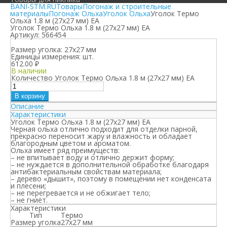
BANI-STM.RU
Товары
Погонаж и строительные
материалы
Погонаж Ольха
Уголок Ольха
Уголок Термо
Ольха 1.8 м (27х27 мм) ЕА
Уголок Термо Ольха 1.8 м (27х27 мм) ЕА
Артикул:
566454
Размер уголка:
27х27 мм
Единицы измерения:
шт.
612.00
₽
В наличии
Количество Уголок Термо Ольха 1.8 м (27х27 мм) ЕА
В корзину
Описание
Характеристики
Уголок Термо Ольха 1.8 м (27х27 мм) ЕА
Черная ольха отлично подходит для отделки парной,
прекрасно переносит жару и влажность и обладает
благородным цветом и ароматом.
Ольха имеет ряд преимуществ:
– не впитывает воду и отлично держит форму;
– не нуждается в дополнительной обработке благодаря
антибактериальным свойствам материала;
– дерево «дышит», поэтому в помещении нет конденсата
и плесени;
– не перегревается и не обжигает тело;
– не гниёт.
Характеристики
Тип
Термо
Размер уголка
27х27 мм