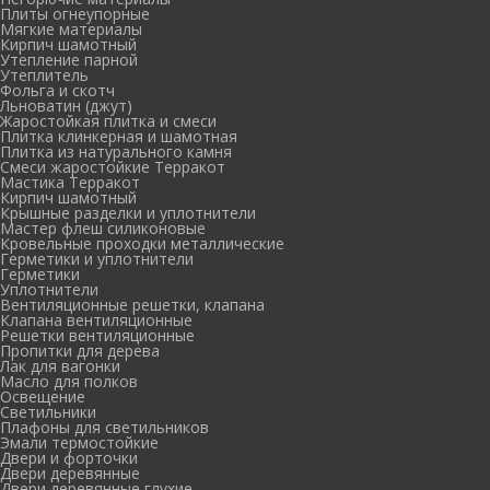
Плиты огнеупорные
Мягкие материалы
Кирпич шамотный
Утепление парной
Утеплитель
Фольга и скотч
Льноватин (джут)
Жаростойкая плитка и смеси
Плитка клинкерная и шамотная
Плитка из натурального камня
Смеси жаростойкие Терракот
Мастика Терракот
Кирпич шамотный
Крышные разделки и уплотнители
Мастер флеш силиконовые
Кровельные проходки металлические
Герметики и уплотнители
Герметики
Уплотнители
Вентиляционные решетки, клапана
Клапана вентиляционные
Решетки вентиляционные
Пропитки для дерева
Лак для вагонки
Масло для полков
Освещение
Светильники
Плафоны для светильников
Эмали термостойкие
Двери и форточки
Двери деревянные
Двери деревянные глухие