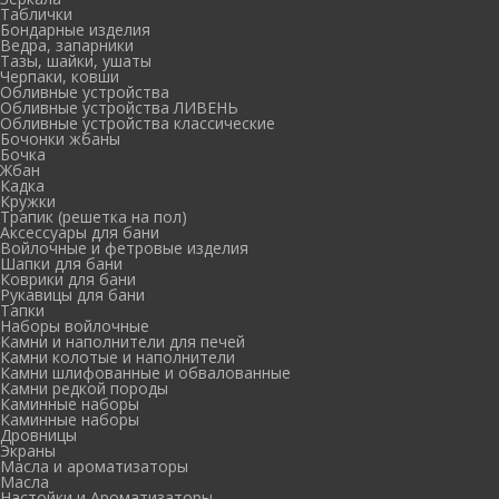
Таблички
Бондарные изделия
Ведра, запарники
Тазы, шайки, ушаты
Черпаки, ковши
Обливные устройства
Обливные устройства ЛИВЕНЬ
Обливные устройства классические
Бочонки жбаны
Бочка
Жбан
Кадка
Кружки
Трапик (решетка на пол)
Аксессуары для бани
Войлочные и фетровые изделия
Шапки для бани
Коврики для бани
Рукавицы для бани
Тапки
Наборы войлочные
Камни и наполнители для печей
Камни колотые и наполнители
Камни шлифованные и обвалованные
Камни редкой породы
Каминные наборы
Каминные наборы
Дровницы
Экраны
Масла и ароматизаторы
Масла
Настойки и Ароматизаторы