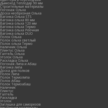
Дымоход Теплодар 90 мм
Cтроительные материалы
Погонаж Ольха
Доска необрезная Ольха
Вагонка Ольха STS
Вагонка ольха 80 мм
Вагонка ольха 120 мм
Вагонка ольха Термо
Вагонка ольха Реечная
Вагонка ольха DUO
Полок Ольха
Полок ольха светлый
Полок ольха Термо
Наличник Ольха
Плинтус Ольха
Галтель Ольха
Уголок Ольха
Раскладка Ольха
Погонаж Липа и Абаш
Вагонка липа
Доска для полков
Полок Липа
Полок Термолипа
Полок Абаш
Полок Термоабаш
Наличник
Плинтус
Галтель
Раскладка
Уголок
Заглушка для саморезов
Негорючие материалы