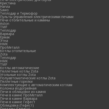
Кристина
Harvia
Sawo
Теплодар и Термофор
Пульты управления электрическими печами
Печи отопительные и камины
Aston
TMF
Теплодар
Варвара
Ермак
Этна
НМК
ПроМеталл
Котлы отопительные
Zota
Теплодар
НМК
TMF
Котлы автоматические
Пеллетные котлы Zota
Угольные котлы Zota
Полуавтоматические котлы Zota
Пеллетные горелки
Комплектующие к автоматическим котлам
Колонка водогрейная
Печи в облицовке из камня
Печи в камне ПроМеталл
Печи в камне Варвара
Печи в камне Гефест
Облицовка (Гефест)
Порталы (Гефест)