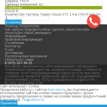
Ширина:
19х19
Единицы измерения:
шт.
В наличии
624.00
₽
Количество Галтель Термо Ольха STS 2.4 м (19х19 мм) ЕА
В корзину
Помощь покупателю
Как зарегистрироваться
Как сделать заказ
Способы
оплаты
Доставка
Самовывоз
Информация
Правовая информация
О компании
Контакты
О нас
Оптовикам
Расположение магазинов
Связаться с нами
8 (473) 207-36-55
Вся представленная на сайте информация, касающаяся
технических характеристик, наличия на складе, стоимости
товаров, носит информационный характер и ни при каких
условиях не является публичной офертой, определяемой
положениями Статьи 437(2) Гражданского кодекса РФ.
© 2002-2026 BANI-STM
Сайт использует Cookie
Продолжая работу с сайтом
bani-stm.ru
, вы подтверждаете
использование сайтом cookies вашего браузера с целью
улучшить предложения и сервис на основе ваших предпочтений
и интересов.
Подробности.
Принимаю