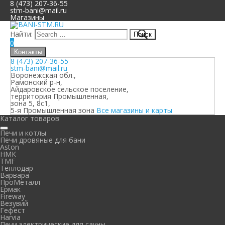
8 (473) 207-36-55
stm-bani@mail.ru
Магазины
Найти:
0
Контакты
8 (473) 207-36-55
stm-bani@mail.ru
Воронежская обл.,
Рамонский р-н,
Айдаровское сельское поселение,
территория Промышленная,
зона 5, 8с1,
5-я Промышленная зона
Все магазины и карты
Каталог товаров
Печи и котлы
Печи дровяные для бани
Aston
НМК
TMF
Теплодар
Варвара
ПроМеталл
Ермак
Fireway
Везувий
Гефест
Harvia
Печи электрические для сауны