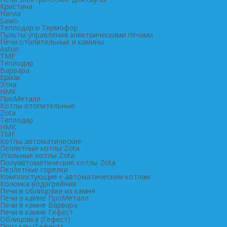
Кристина
Harvia
Sawo
Теплодар и Термофор
Пульты управления электрическими печами
Печи отопительные и камины
Aston
TMF
Теплодар
Варвара
Ермак
Этна
НМК
ПроМеталл
Котлы отопительные
Zota
Теплодар
НМК
TMF
Котлы автоматические
Пеллетные котлы Zota
Угольные котлы Zota
Полуавтоматические котлы Zota
Пеллетные горелки
Комплектующие к автоматическим котлам
Колонка водогрейная
Печи в облицовке из камня
Печи в камне ПроМеталл
Печи в камне Варвара
Печи в камне Гефест
Облицовка (Гефест)
Порталы (Гефест)