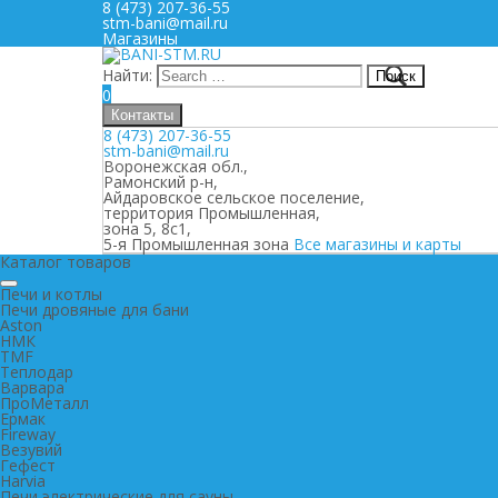
8 (473) 207-36-55
stm-bani@mail.ru
Магазины
Найти:
0
Контакты
8 (473) 207-36-55
stm-bani@mail.ru
Воронежская обл.,
Рамонский р-н,
Айдаровское сельское поселение,
территория Промышленная,
зона 5, 8с1,
5-я Промышленная зона
Все магазины и карты
Каталог товаров
Печи и котлы
Печи дровяные для бани
Aston
НМК
TMF
Теплодар
Варвара
ПроМеталл
Ермак
Fireway
Везувий
Гефест
Harvia
Печи электрические для сауны