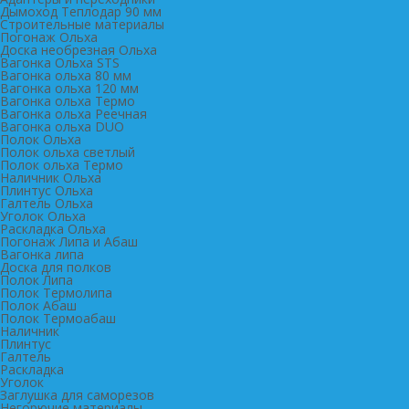
Дымоход Теплодар 90 мм
Cтроительные материалы
Погонаж Ольха
Доска необрезная Ольха
Вагонка Ольха STS
Вагонка ольха 80 мм
Вагонка ольха 120 мм
Вагонка ольха Термо
Вагонка ольха Реечная
Вагонка ольха DUO
Полок Ольха
Полок ольха светлый
Полок ольха Термо
Наличник Ольха
Плинтус Ольха
Галтель Ольха
Уголок Ольха
Раскладка Ольха
Погонаж Липа и Абаш
Вагонка липа
Доска для полков
Полок Липа
Полок Термолипа
Полок Абаш
Полок Термоабаш
Наличник
Плинтус
Галтель
Раскладка
Уголок
Заглушка для саморезов
Негорючие материалы