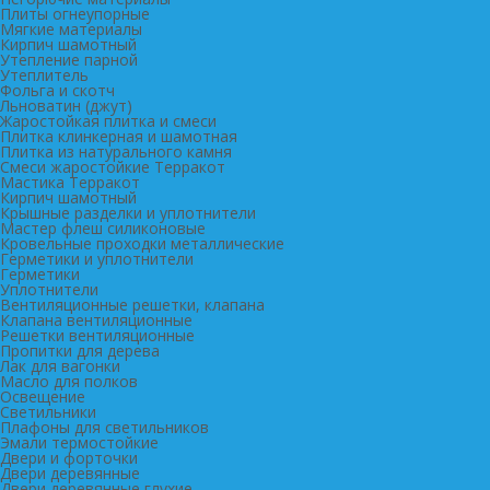
Плиты огнеупорные
Мягкие материалы
Кирпич шамотный
Утепление парной
Утеплитель
Фольга и скотч
Льноватин (джут)
Жаростойкая плитка и смеси
Плитка клинкерная и шамотная
Плитка из натурального камня
Смеси жаростойкие Терракот
Мастика Терракот
Кирпич шамотный
Крышные разделки и уплотнители
Мастер флеш силиконовые
Кровельные проходки металлические
Герметики и уплотнители
Герметики
Уплотнители
Вентиляционные решетки, клапана
Клапана вентиляционные
Решетки вентиляционные
Пропитки для дерева
Лак для вагонки
Масло для полков
Освещение
Светильники
Плафоны для светильников
Эмали термостойкие
Двери и форточки
Двери деревянные
Двери деревянные глухие