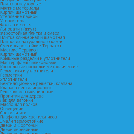
Плиты огнеупорные
Мягкие материалы
Кирпич шамотный
Утепление парной
Утеплитель
Фольга и скотч
Льноватин (джут)
Жаростойкая плитка и смеси
Плитка клинкерная и шамотная
Плитка из натурального камня
Смеси жаростойкие Терракот
Мастика Терракот
Кирпич шамотный
Крышные разделки и уплотнители
Мастер флеш силиконовые
Кровельные проходки металлические
Герметики и уплотнители
Герметики
Уплотнители
Вентиляционные решетки, клапана
Клапана вентиляционные
Решетки вентиляционные
Пропитки для дерева
Лак для вагонки
Масло для полков
Освещение
Светильники
Плафоны для светильников
Эмали термостойкие
Двери и форточки
Двери деревянные
Двери деревянные глухие