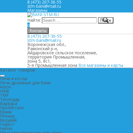
8 (473) 207-36-55
stm-bani@mail.ru
Магазины
Найти:
0
Контакты
8 (473) 207-36-55
stm-bani@mail.ru
Воронежская обл.,
Рамонский р-н,
Айдаровское сельское поселение,
территория Промышленная,
зона 5, 8с1,
5-я Промышленная зона
Все магазины и карты
Каталог товаров
Печи и котлы
Печи дровяные для бани
Aston
НМК
TMF
Теплодар
Варвара
ПроМеталл
Ермак
Fireway
Везувий
Гефест
Harvia
Печи электрические для сауны