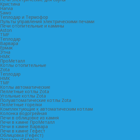
Кристина
Harvia
Sawo
Теплодар и Термофор
Пульты управления электрическими печами
Печи отопительные и камины
Aston
TMF
Теплодар
Варвара
Ермак
Этна
НМК
ПроМеталл
Котлы отопительные
Zota
Теплодар
НМК
TMF
Котлы автоматические
Пеллетные котлы Zota
Угольные котлы Zota
Полуавтоматические котлы Zota
Пеллетные горелки
Комплектующие к автоматическим котлам
Колонка водогрейная
Печи в облицовке из камня
Печи в камне ПроМеталл
Печи в камне Варвара
Печи в камне Гефест
Облицовка (Гефест)
Порталы (Гефест)