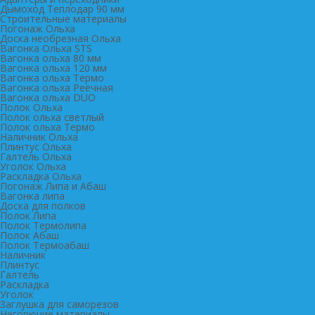
Дымоход Теплодар 90 мм
Cтроительные материалы
Погонаж Ольха
Доска необрезная Ольха
Вагонка Ольха STS
Вагонка ольха 80 мм
Вагонка ольха 120 мм
Вагонка ольха Термо
Вагонка ольха Реечная
Вагонка ольха DUO
Полок Ольха
Полок ольха светлый
Полок ольха Термо
Наличник Ольха
Плинтус Ольха
Галтель Ольха
Уголок Ольха
Раскладка Ольха
Погонаж Липа и Абаш
Вагонка липа
Доска для полков
Полок Липа
Полок Термолипа
Полок Абаш
Полок Термоабаш
Наличник
Плинтус
Галтель
Раскладка
Уголок
Заглушка для саморезов
Негорючие материалы