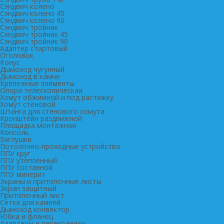
Сэндвич колено
Сэндвич колено 45
Сэндвич колено 90
Сэндвич тройник
Сэндвич тройник 45
Сэндвич тройник 90
Адаптер стартовый
Оголовок
Конус
Дымоход чугунный
Дымоход в камне
Крепежные элементы
Опора телескопическая
Хомут обжимной и под растяжку
Хомут стеновой
Штанга для стенового хомута
Кронштейн раздвижной
Площадка монтажная
Консоль
Заглушки
Потолочно-проходные устройства
ППУ круг
ППУ утепленный
ППУ составной
ППУ минерит
Экраны и притопочные листы
Экран защитный
Притопочный лист
Сетка для камней
Дымоход конвектор
Юбка и фланец
Адаптеры и переходники