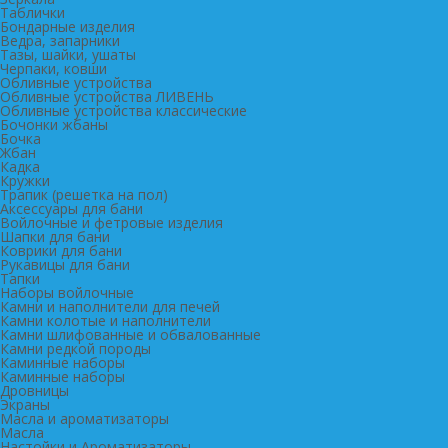
Таблички
Бондарные изделия
Ведра, запарники
Тазы, шайки, ушаты
Черпаки, ковши
Обливные устройства
Обливные устройства ЛИВЕНЬ
Обливные устройства классические
Бочонки жбаны
Бочка
Жбан
Кадка
Кружки
Трапик (решетка на пол)
Аксессуары для бани
Войлочные и фетровые изделия
Шапки для бани
Коврики для бани
Рукавицы для бани
Тапки
Наборы войлочные
Камни и наполнители для печей
Камни колотые и наполнители
Камни шлифованные и обвалованные
Камни редкой породы
Каминные наборы
Каминные наборы
Дровницы
Экраны
Масла и ароматизаторы
Масла
Настойки и Ароматизаторы