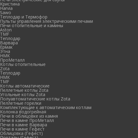
Кристина
Harvia
Sawo
Теплодар и Термофор
Пульты управления электрическими печами
Печи отопительные и камины
Aston
TMF
Теплодар
Варвара
Ермак
Этна
НМК
ПроМеталл
Котлы отопительные
Zota
Теплодар
НМК
TMF
Котлы автоматические
Пеллетные котлы Zota
Угольные котлы Zota
Полуавтоматические котлы Zota
Пеллетные горелки
Комплектующие к автоматическим котлам
Колонка водогрейная
Печи в облицовке из камня
Печи в камне ПроМеталл
Печи в камне Варвара
Печи в камне Гефест
Облицовка (Гефест)
Порталы (Гефест)