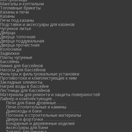
Мангалы и коптильни
Топливные брикеты
Казаны и печи
Казаны
Печи под казаны
Подставки и аксессуары для казанов
Чугунное литье
Дверцы
Дверца топочная
Дверца поддувальная
Дверца прочистная
Колосники
Задвижки
Плиты чугунные
Бассейны
Химия для бассейнов
Насосы для бассейнов
Фильтры и фильтровальные установки
Противотоки и комплектующие к ним
Закладные элементы
Нагрев воды в бассейне
Лестницы для бассейнов
Материалы для ремонта и защиты поверхностей
Лайнер и комплектующие
Печи для бани дровяные
Печи отопительные и камины
Дымоходы и баки
Погонаж и строительные материалы
Двери и форточки
Бондарные и деревянные изделия
Аксессуары для бани
Товары для пикника