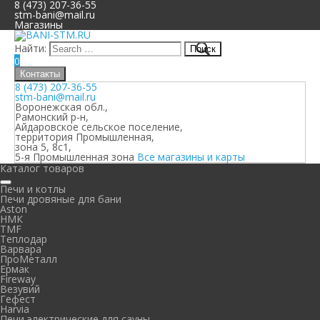
8 (473) 207-36-55
stm-bani@mail.ru
Магазины
Найти:
0
Контакты
8 (473) 207-36-55
stm-bani@mail.ru
Воронежская обл.,
Рамонский р-н,
Айдаровское сельское поселение,
территория Промышленная,
зона 5, 8с1,
5-я Промышленная зона
Все магазины и карты
Каталог товаров
Печи и котлы
Печи дровяные для бани
Aston
НМК
TMF
Теплодар
Варвара
ПроМеталл
Ермак
Fireway
Везувий
Гефест
Harvia
Печи электрические для сауны