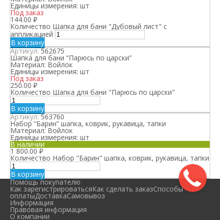
Единицы измерения:
шт
Под заказ
144.00
₽
Количество Шапка для бани "Дубовый лист" с
аппликацией
В корзину
Артикул:
562675
Шапка для бани “Парюсь по царски”
Материал:
Войлок
Единицы измерения:
шт
Под заказ
250.00
₽
Количество Шапка для бани "Парюсь по царски"
В корзину
Артикул:
563760
Набор “Барин” шапка, коврик, рукавица, тапки
Материал:
Войлок
Единицы измерения:
шт
В наличии
1 800.00
₽
Количество Набор "Барин" шапка, коврик, рукавица, тапки
В корзину
Помощь покупателю
Как зарегистрироваться
Как сделать заказ
Способы
оплаты
Доставка
Самовывоз
Информация
Правовая информация
О компании