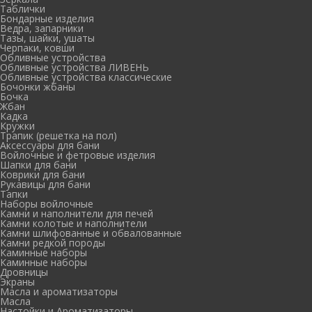
Таблички
Бондарные изделия
Ведра, запарники
Тазы, шайки, ушаты
Черпаки, ковши
Обливные устройства
Обливные устройства ЛИВЕНЬ
Обливные устройства классические
Бочонки жбаны
Бочка
Жбан
Кадка
Кружки
Трапик (решетка на пол)
Аксессуары для бани
Войлочные и фетровые изделия
Шапки для бани
Коврики для бани
Рукавицы для бани
Тапки
Наборы войлочные
Камни и наполнители для печей
Камни колотые и наполнители
Камни шлифованные и обвалованные
Камни редкой породы
Каминные наборы
Каминные наборы
Дровницы
Экраны
Масла и ароматизаторы
Масла
Настойки и Ароматизаторы