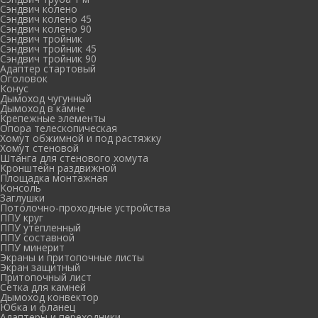
Сэндвич колено
Сэндвич колено 45
Сэндвич колено 90
Сэндвич тройник
Сэндвич тройник 45
Сэндвич тройник 90
Адаптер стартовый
Оголовок
Конус
Дымоход чугунный
Дымоход в камне
Крепежные элементы
Опора телескопическая
Хомут обжимной и под растяжку
Хомут стеновой
Штанга для стенового хомута
Кронштейн раздвижной
Площадка монтажная
Консоль
Заглушки
Потолочно-проходные устройства
ППУ круг
ППУ утепленный
ППУ составной
ППУ минерит
Экраны и притопочные листы
Экран защитный
Притопочный лист
Сетка для камней
Дымоход конвектор
Юбка и фланец
Адаптеры и переходники