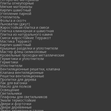
Плиты огнеупорные
Мягкие материалы
Кирпич шамотный
Утепление парной
Утеплитель
Фольга и скотч
Льноватин (джут)
Жаростойкая плитка и смеси
Плитка клинкерная и шамотная
Плитка из натурального камня
Смеси жаростойкие Терракот
Мастика Терракот
Кирпич шамотный
Крышные разделки и уплотнители
Мастер флеш силиконовые
Кровельные проходки металлические
Герметики и уплотнители
Герметики
Уплотнители
Вентиляционные решетки, клапана
Клапана вентиляционные
Решетки вентиляционные
Пропитки для дерева
Лак для вагонки
Масло для полков
Освещение
Светильники
Плафоны для светильников
Эмали термостойкие
Двери и форточки
Двери деревянные
Двери деревянные глухие