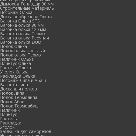
Дымоход Теплодар 90 мм
Cтроительные материалы
Погонаж Ольха
Доска необрезная Ольха
Вагонка Ольха STS
Вагонка ольха 80 мм
Вагонка ольха 120 мм
Вагонка ольха Термо
Вагонка ольха Реечная
Вагонка ольха DUO
Полок Ольха
Полок ольха светлый
Полок ольха Термо
Наличник Ольха
Плинтус Ольха
Галтель Ольха
Уголок Ольха
Раскладка Ольха
Погонаж Липа и Абаш
Вагонка липа
Доска для полков
Полок Липа
Полок Термолипа
Полок Абаш
Полок Термоабаш
Наличник
Плинтус
Галтель
Раскладка
Уголок
Заглушка для саморезов
Негорючие материалы