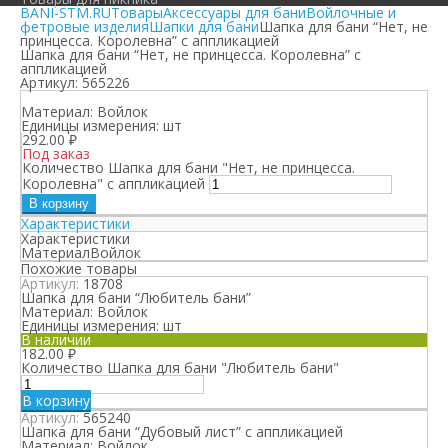
BANI-STM.RU
Товары
Аксессуары для бани
Войлочные и
фетровые изделия
Шапки для бани
Шапка для бани “Нет, не
принцесса. Королевна” с аппликацией
Шапка для бани “Нет, не принцесса. Королевна” с
аппликацией
Артикул:
565226
Материал:
Войлок
Единицы измерения:
шт
292.00
₽
Под заказ
Количество Шапка для бани "Нет, не принцесса.
Королевна" с аппликацией
В корзину
Характеристики
Характеристики
Материал
Войлок
Похожие товары
Артикул:
18708
Шапка для бани “Любитель бани”
Материал:
Войлок
Единицы измерения:
шт
В наличии
182.00
₽
Количество Шапка для бани "Любитель бани"
В корзину
Артикул:
565240
Шапка для бани “Дубовый лист” с аппликацией
Материал:
Войлок