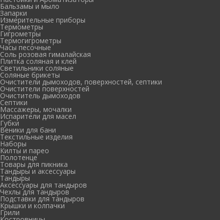
Бальзамы и мыло
Запарки
Измерительные приборы
Термометры
Гигрометры
Термогигрометры
Часы песочные
Соль розовая гималайская
Плитка соляная и клей
Светильники соляные
Соляные брикеты
Очистители дымоходов, поверхностей, септики
Очистители поверхностей
Очиститель дымоходов
Септики
Массажеры, мочалки
Испарители для масел
Губки
Веники для бани
Текстильные изделия
Наборы
Килты и парео
Полотенце
Товары для пикника
Тандыры и аксессуары
Тандыры
Аксессуары для тандыров
Чехлы для тандыров
Подставки для тандыров
Крышки и колпачки
Грили
Костровницы