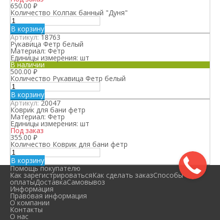
650.00
₽
Количество Колпак банный "Дуня"
В корзину
Артикул:
18763
Рукавица Фетр белый
Материал:
Фетр
Единицы измерения:
шт
В наличии
500.00
₽
Количество Рукавица Фетр белый
В корзину
Артикул:
20047
Коврик для бани фетр
Материал:
Фетр
Единицы измерения:
шт
Под заказ
355.00
₽
Количество Коврик для бани фетр
В корзину
Помощь покупателю
Как зарегистрироваться
Как сделать заказ
Способы
оплаты
Доставка
Самовывоз
Информация
Правовая информация
О компании
Контакты
О нас