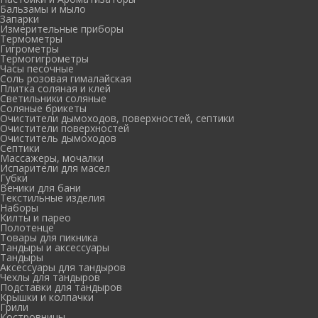
Бальзамы и мыло
Запарки
Измерительные приборы
Термометры
Гигрометры
Термогигрометры
Часы песочные
Соль розовая гималайская
Плитка соляная и клей
Светильники соляные
Соляные брикеты
Очистители дымоходов, поверхностей, септики
Очистители поверхностей
Очиститель дымоходов
Септики
Массажеры, мочалки
Испарители для масел
Губки
Веники для бани
Текстильные изделия
Наборы
Килты и парео
Полотенце
Товары для пикника
Тандыры и аксессуары
Тандыры
Аксессуары для тандыров
Чехлы для тандыров
Подставки для тандыров
Крышки и колпачки
Грили
Костровницы