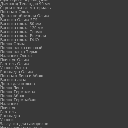
Дымоход Теплодар 90 мм
Cтроительные материалы
Погонаж Ольха
Доска необрезная Ольха
Вагонка Ольха STS
Вагонка ольха 80 мм
Вагонка ольха 120 мм
Вагонка ольха Термо
Вагонка ольха Реечная
Вагонка ольха DUO
Полок Ольха
Полок ольха светлый
Полок ольха Термо
Наличник Ольха
Плинтус Ольха
Галтель Ольха
Уголок Ольха
Раскладка Ольха
Погонаж Липа и Абаш
Вагонка липа
Доска для полков
Полок Липа
Полок Термолипа
Полок Абаш
Полок Термоабаш
Наличник
Плинтус
Галтель
Раскладка
Уголок
Заглушка для саморезов
Негорючие материалы