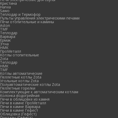
Кристина
Harvia
Sawo
Теплодар и Термофор
Пульты управления электрическими печами
Печи отопительные и камины
Aston
TMF
Теплодар
Варвара
Ермак
Этна
НМК
ПроМеталл
Котлы отопительные
Zota
Теплодар
НМК
TMF
Котлы автоматические
Пеллетные котлы Zota
Угольные котлы Zota
Полуавтоматические котлы Zota
Пеллетные горелки
Комплектующие к автоматическим котлам
Колонка водогрейная
Печи в облицовке из камня
Печи в камне ПроМеталл
Печи в камне Варвара
Печи в камне Гефест
Облицовка (Гефест)
Порталы (Гефест)