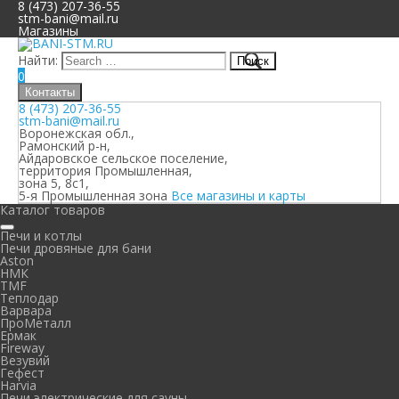
8 (473) 207-36-55
stm-bani@mail.ru
Магазины
Найти:
0
Контакты
8 (473) 207-36-55
stm-bani@mail.ru
Воронежская обл.,
Рамонский р-н,
Айдаровское сельское поселение,
территория Промышленная,
зона 5, 8с1,
5-я Промышленная зона
Все магазины и карты
Каталог товаров
Печи и котлы
Печи дровяные для бани
Aston
НМК
TMF
Теплодар
Варвара
ПроМеталл
Ермак
Fireway
Везувий
Гефест
Harvia
Печи электрические для сауны