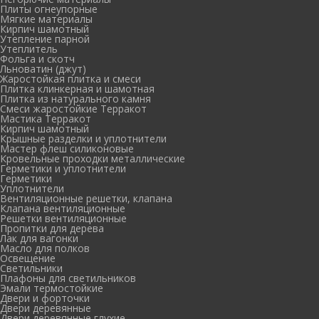
Плиты огнеупорные
Мягкие материалы
Кирпич шамотный
Утепление парной
Утеплитель
Фольга и скотч
Льноватин (джут)
Жаростойкая плитка и смеси
Плитка клинкерная и шамотная
Плитка из натурального камня
Смеси жаростойкие Терракот
Мастика Терракот
Кирпич шамотный
Крышные разделки и уплотнители
Мастер флеш силиконовые
Кровельные проходки металлические
Герметики и уплотнители
Герметики
Уплотнители
Вентиляционные решетки, клапана
Клапана вентиляционные
Решетки вентиляционные
Пропитки для дерева
Лак для вагонки
Масло для полков
Освещение
Светильники
Плафоны для светильников
Эмали термостойкие
Двери и форточки
Двери деревянные
Двери деревянные глухие