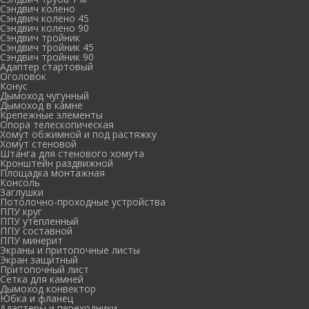
Сэндвич колено
Сэндвич колено 45
Сэндвич колено 90
Сэндвич тройник
Сэндвич тройник 45
Сэндвич тройник 90
Адаптер стартовый
Оголовок
Конус
Дымоход чугунный
Дымоход в камне
Крепежные элементы
Опора телескопическая
Хомут обжимной и под растяжку
Хомут стеновой
Штанга для стенового хомута
Кронштейн раздвижной
Площадка монтажная
Консоль
Заглушки
Потолочно-проходные устройства
ППУ круг
ППУ утепленный
ППУ составной
ППУ минерит
Экраны и притопочные листы
Экран защитный
Притопочный лист
Сетка для камней
Дымоход конвектор
Юбка и фланец
Адаптеры и переходники