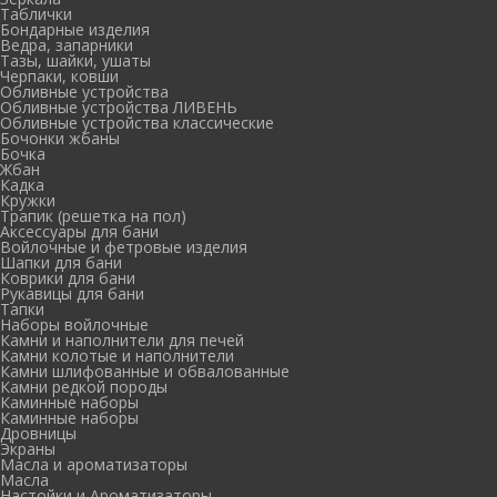
Таблички
Бондарные изделия
Ведра, запарники
Тазы, шайки, ушаты
Черпаки, ковши
Обливные устройства
Обливные устройства ЛИВЕНЬ
Обливные устройства классические
Бочонки жбаны
Бочка
Жбан
Кадка
Кружки
Трапик (решетка на пол)
Аксессуары для бани
Войлочные и фетровые изделия
Шапки для бани
Коврики для бани
Рукавицы для бани
Тапки
Наборы войлочные
Камни и наполнители для печей
Камни колотые и наполнители
Камни шлифованные и обвалованные
Камни редкой породы
Каминные наборы
Каминные наборы
Дровницы
Экраны
Масла и ароматизаторы
Масла
Настойки и Ароматизаторы