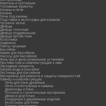
Мангалы и коптильни
Топливные брикеты
Казаны и печи
Казаны
Печи под казаны
Подставки и аксессуары для казанов
Чугунное литье
Дверцы
Дверца топочная
Дверца поддувальная
Дверца прочистная
Колосники
Задвижки
Плиты чугунные
Бассейны
Химия для бассейнов
Насосы для бассейнов
Фильтры и фильтровальные установки
Противотоки и комплектующие к ним
Закладные элементы
Нагрев воды в бассейне
Лестницы для бассейнов
Материалы для ремонта и защиты поверхностей
Лайнер и комплектующие
Печи для бани дровяные
Печи отопительные и камины
Дымоходы и баки
Погонаж и строительные материалы
Двери и форточки
Бондарные и деревянные изделия
Аксессуары для бани
Товары для пикника