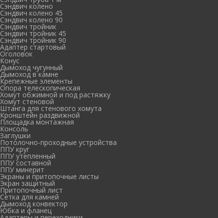
Сэндвич колено
Сэндвич колено 45
Сэндвич колено 90
Сэндвич тройник
Сэндвич тройник 45
Сэндвич тройник 90
Адаптер стартовый
Оголовок
Конус
Дымоход чугунный
Дымоход в камне
Крепежные элементы
Опора телескопическая
Хомут обжимной и под растяжку
Хомут стеновой
Штанга для стенового хомута
Кронштейн раздвижной
Площадка монтажная
Консоль
Заглушки
Потолочно-проходные устройства
ППУ круг
ППУ утепленный
ППУ составной
ППУ минерит
Экраны и притопочные листы
Экран защитный
Притопочный лист
Сетка для камней
Дымоход конвектор
Юбка и фланец
Адаптеры и переходники