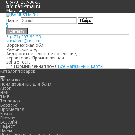
8 (473) 207-36-55
stm-bani@mail.ru
Магазины
Найти:
0
Контакты
8 (473) 207-36-55
stm-bani@mail.ru
Воронежская обл.,
Рамонский р-н,
Айдаровское сельское поселение,
территория Промышленная,
зона 5, 8с1,
5-я Промышленная зона
Все магазины и карты
Каталог товаров
Печи и котлы
Печи дровяные для бани
Aston
НМК
TMF
Теплодар
Варвара
ПроМеталл
Ермак
Fireway
Везувий
Гефест
Harvia
Печи электрические для сауны