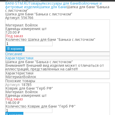
BANI-STM.RU
Товары
Аксессуары для бани
Войлочные и
фетровые изделия
Шапки для бани
Шапка для бани “Банька
с листочком”
Шапка для бани “Банька с листочком”
Артикул:
556766
Материал:
Войлок
Единицы измерения:
шт
120.00
₽
Под заказ
Количество Шапка для бани "Банька с листочком"
В корзину
Описание
Характеристики
Шапка для бани "Банька с листочком"
Внимание!!! Внешний вид изделия может отличаться от
иллюстраций, представленных на сайте!!!
Характеристики
Материал
Войлок
Похожие товары
Артикул:
18785
Коврик для бани “Герб РФ”
Материал:
Войлок
Единицы измерения:
шт
Под заказ
146.00
₽
Количество Коврик для бани "Герб РФ"
В корзину