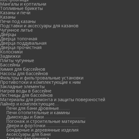
Мангалы и коптильни
Топливные брикеты
Казаны и печи
Казаны
Печи под казаны
Подставки и аксессуары для казанов
Чугунное литье
Дверцы
Дверца топочная
Дверца поддувальная
Дверца прочистная
Колосники
Задвижки
Плиты чугунные
Бассейны
Химия для бассейнов
Насосы для бассейнов
Фильтры и фильтровальные установки
Противотоки и комплектующие к ним
Закладные элементы
Нагрев воды в бассейне
Лестницы для бассейнов
Материалы для ремонта и защиты поверхностей
Лайнер и комплектующие
Печи для бани дровяные
Печи отопительные и камины
Дымоходы и баки
Погонаж и строительные материалы
Двери и форточки
Бондарные и деревянные изделия
Аксессуары для бани
Товары для пикника