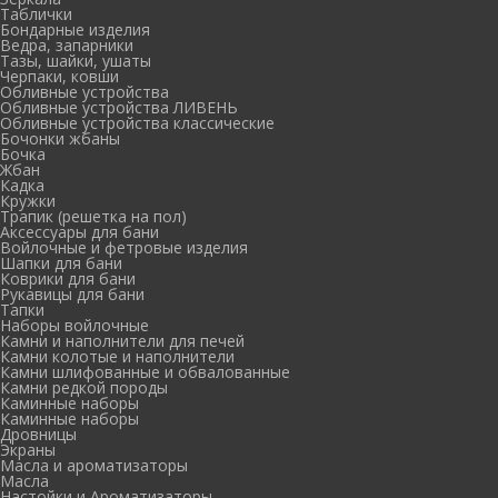
Таблички
Бондарные изделия
Ведра, запарники
Тазы, шайки, ушаты
Черпаки, ковши
Обливные устройства
Обливные устройства ЛИВЕНЬ
Обливные устройства классические
Бочонки жбаны
Бочка
Жбан
Кадка
Кружки
Трапик (решетка на пол)
Аксессуары для бани
Войлочные и фетровые изделия
Шапки для бани
Коврики для бани
Рукавицы для бани
Тапки
Наборы войлочные
Камни и наполнители для печей
Камни колотые и наполнители
Камни шлифованные и обвалованные
Камни редкой породы
Каминные наборы
Каминные наборы
Дровницы
Экраны
Масла и ароматизаторы
Масла
Настойки и Ароматизаторы