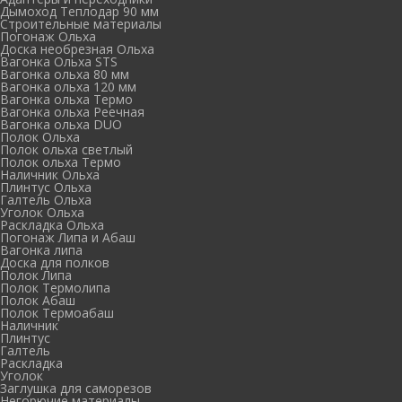
Дымоход Теплодар 90 мм
Cтроительные материалы
Погонаж Ольха
Доска необрезная Ольха
Вагонка Ольха STS
Вагонка ольха 80 мм
Вагонка ольха 120 мм
Вагонка ольха Термо
Вагонка ольха Реечная
Вагонка ольха DUO
Полок Ольха
Полок ольха светлый
Полок ольха Термо
Наличник Ольха
Плинтус Ольха
Галтель Ольха
Уголок Ольха
Раскладка Ольха
Погонаж Липа и Абаш
Вагонка липа
Доска для полков
Полок Липа
Полок Термолипа
Полок Абаш
Полок Термоабаш
Наличник
Плинтус
Галтель
Раскладка
Уголок
Заглушка для саморезов
Негорючие материалы