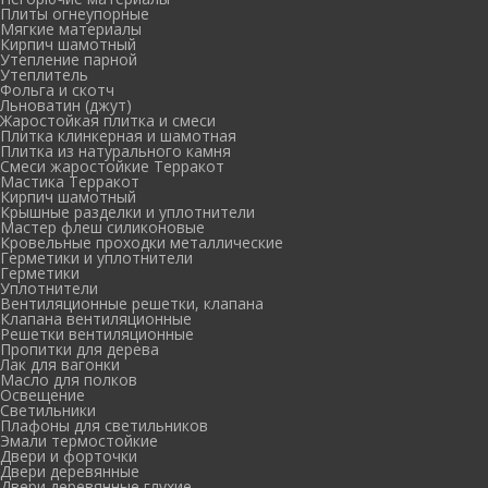
Плиты огнеупорные
Мягкие материалы
Кирпич шамотный
Утепление парной
Утеплитель
Фольга и скотч
Льноватин (джут)
Жаростойкая плитка и смеси
Плитка клинкерная и шамотная
Плитка из натурального камня
Смеси жаростойкие Терракот
Мастика Терракот
Кирпич шамотный
Крышные разделки и уплотнители
Мастер флеш силиконовые
Кровельные проходки металлические
Герметики и уплотнители
Герметики
Уплотнители
Вентиляционные решетки, клапана
Клапана вентиляционные
Решетки вентиляционные
Пропитки для дерева
Лак для вагонки
Масло для полков
Освещение
Светильники
Плафоны для светильников
Эмали термостойкие
Двери и форточки
Двери деревянные
Двери деревянные глухие