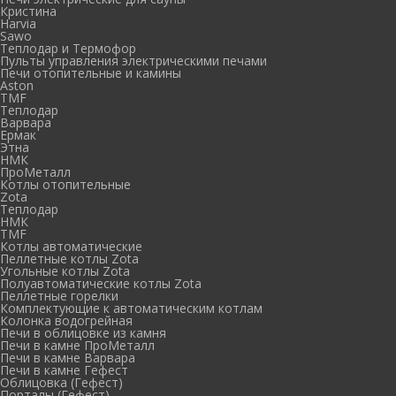
Кристина
Harvia
Sawo
Теплодар и Термофор
Пульты управления электрическими печами
Печи отопительные и камины
Aston
TMF
Теплодар
Варвара
Ермак
Этна
НМК
ПроМеталл
Котлы отопительные
Zota
Теплодар
НМК
TMF
Котлы автоматические
Пеллетные котлы Zota
Угольные котлы Zota
Полуавтоматические котлы Zota
Пеллетные горелки
Комплектующие к автоматическим котлам
Колонка водогрейная
Печи в облицовке из камня
Печи в камне ПроМеталл
Печи в камне Варвара
Печи в камне Гефест
Облицовка (Гефест)
Порталы (Гефест)