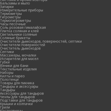
Бальзамы и мыло
Запарки
Измерительные приборы
Термометры
Гигрометры
Термогигрометры
Часы песочные
Соль розовая гималайская
Плитка соляная и клей
Светильники соляные
Соляные брикеты
Очистители дымоходов, поверхностей, септики
Очистители поверхностей
Очиститель дымоходов
Септики
Массажеры, мочалки
Испарители для масел
Губки
Веники для бани
Текстильные изделия
Наборы
Килты и парео
Полотенце
Товары для пикника
Тандыры и аксессуары
Тандыры
Аксессуары для тандыров
Чехлы для тандыров
Подставки для тандыров
Крышки и колпачки
Грили
Костровницы