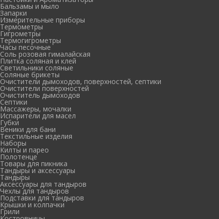
Бальзамы и мыло
Запарки
Измерительные приборы
Термометры
Гигрометры
Термогигрометры
Часы песочные
Соль розовая гималайская
Плитка соляная и клей
Светильники соляные
Соляные брикеты
Очистители дымоходов, поверхностей, септики
Очистители поверхностей
Очиститель дымоходов
Септики
Массажеры, мочалки
Испарители для масел
Губки
Веники для бани
Текстильные изделия
Наборы
Килты и парео
Полотенце
Товары для пикника
Тандыры и аксессуары
Тандыры
Аксессуары для тандыров
Чехлы для тандыров
Подставки для тандыров
Крышки и колпачки
Грили
Костровницы