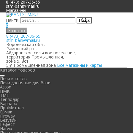
8 (473) 207-36-55
stm-bani@mail.ru
Магазины
Найти:
0
Контакты
8 (473) 207-36-55
stm-bani@mail.ru
Воронежская обл.,
Рамонский р-н,
Айдаровское сельское поселение,
территория Промышленная,
зона 5, 8с1,
5-я Промышленная зона
Все магазины и карты
Каталог товаров
Печи и котлы
Печи дровяные для бани
Aston
НМК
TMF
Теплодар
Варвара
ПроМеталл
Ермак
Fireway
Везувий
Гефест
Harvia
Печи электрические для сауны