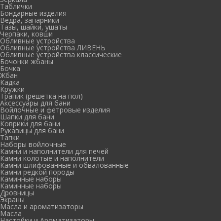
Таблички
Бондарные изделия
Ведра, запарники
Тазы, шайки, ушаты
Черпаки, ковши
Обливные устройства
Обливные устройства ЛИВЕНЬ
Обливные устройства классические
Бочонки жбаны
Бочка
Жбан
Кадка
Кружки
Трапик (решетка на пол)
Аксессуары для бани
Войлочные и фетровые изделия
Шапки для бани
Коврики для бани
Рукавицы для бани
Тапки
Наборы войлочные
Камни и наполнители для печей
Камни колотые и наполнители
Камни шлифованные и обвалованные
Камни редкой породы
Каминные наборы
Каминные наборы
Дровницы
Экраны
Масла и ароматизаторы
Масла
Настойки и Ароматизаторы