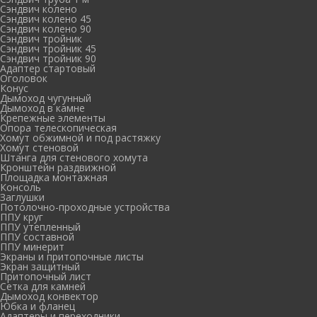
Сэндвич колено
Сэндвич колено 45
Сэндвич колено 90
Сэндвич тройник
Сэндвич тройник 45
Сэндвич тройник 90
Адаптер стартовый
Оголовок
Конус
Дымоход чугунный
Дымоход в камне
Крепежные элементы
Опора телескопическая
Хомут обжимной и под растяжку
Хомут стеновой
Штанга для стенового хомута
Кронштейн раздвижной
Площадка монтажная
Консоль
Заглушки
Потолочно-проходные устройства
ППУ круг
ППУ утепленный
ППУ составной
ППУ минерит
Экраны и притопочные листы
Экран защитный
Притопочный лист
Сетка для камней
Дымоход конвектор
Юбка и фланец
Адаптеры и переходники