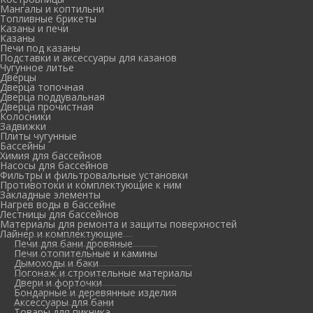
Мангалы и коптильни
Топливные брикеты
Казаны и печи
Казаны
Печи под казаны
Подставки и аксессуары для казанов
Чугунное литье
Дверцы
Дверца топочная
Дверца поддувальная
Дверца прочистная
Колосники
Задвижки
Плиты чугунные
Бассейны
Химия для бассейнов
Насосы для бассейнов
Фильтры и фильтровальные установки
Противотоки и комплектующие к ним
Закладные элементы
Нагрев воды в бассейне
Лестницы для бассейнов
Материалы для ремонта и защиты поверхностей
Лайнер и комплектующие
Печи для бани дровяные
Печи отопительные и камины
Дымоходы и баки
Погонаж и строительные материалы
Двери и форточки
Бондарные и деревянные изделия
Аксессуары для бани
Товары для пикника