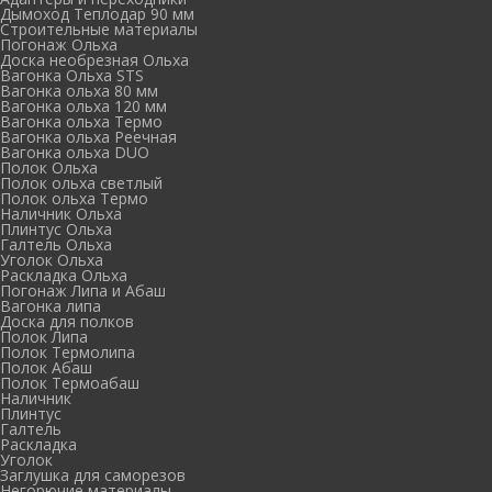
Дымоход Теплодар 90 мм
Cтроительные материалы
Погонаж Ольха
Доска необрезная Ольха
Вагонка Ольха STS
Вагонка ольха 80 мм
Вагонка ольха 120 мм
Вагонка ольха Термо
Вагонка ольха Реечная
Вагонка ольха DUO
Полок Ольха
Полок ольха светлый
Полок ольха Термо
Наличник Ольха
Плинтус Ольха
Галтель Ольха
Уголок Ольха
Раскладка Ольха
Погонаж Липа и Абаш
Вагонка липа
Доска для полков
Полок Липа
Полок Термолипа
Полок Абаш
Полок Термоабаш
Наличник
Плинтус
Галтель
Раскладка
Уголок
Заглушка для саморезов
Негорючие материалы