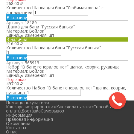
268.00
₽
Количество Шапка для бани "Любимая жена" с
аппликацией
В корзину
Артикул:
18189
Шапка для бани “Русская банька”
Материал:
Войлок
Единицы измерения:
шт
В наличии
516.00
₽
Количество Шапка для бани "Русская банька"
В корзину
Артикул:
565913
Набор “В бане генералов нет” шапка, коврик, рукавица
Материал:
Войлок
Единицы измерения:
шт
Под заказ
497.00
₽
Количество Набор "В бане генералов нет" шапка, коврик,
рукавица
В корзину
Помощь покупателю
Как зарегистрироваться
Как сделать заказ
Способы
оплаты
Доставка
Самовывоз
Информация
Правовая информация
О компании
Контакты
О нас