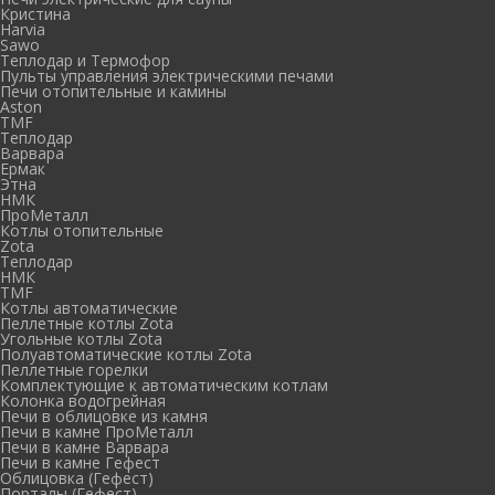
Кристина
Harvia
Sawo
Теплодар и Термофор
Пульты управления электрическими печами
Печи отопительные и камины
Aston
TMF
Теплодар
Варвара
Ермак
Этна
НМК
ПроМеталл
Котлы отопительные
Zota
Теплодар
НМК
TMF
Котлы автоматические
Пеллетные котлы Zota
Угольные котлы Zota
Полуавтоматические котлы Zota
Пеллетные горелки
Комплектующие к автоматическим котлам
Колонка водогрейная
Печи в облицовке из камня
Печи в камне ПроМеталл
Печи в камне Варвара
Печи в камне Гефест
Облицовка (Гефест)
Порталы (Гефест)