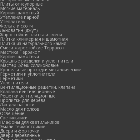
Плиты огнеупорные
Мягкие материалы
Кирпич шамотный
Утепление парной
Утеплитель
Фольга и скотч
Льноватин (джут)
Жаростойкая плитка и смеси
Плитка клинкерная и шамотная
Плитка из натурального камня
Смеси жаростойкие Терракот
Мастика Терракот
Кирпич шамотный
Крышные разделки и уплотнители
Мастер флеш силиконовые
Кровельные проходки металлические
Герметики и уплотнители
Герметики
Уплотнители
Вентиляционные решетки, клапана
Клапана вентиляционные
Решетки вентиляционные
Пропитки для дерева
Лак для вагонки
Масло для полков
Освещение
Светильники
Плафоны для светильников
Эмали термостойкие
Двери и форточки
Двери деревянные
Двери деревянные глухие