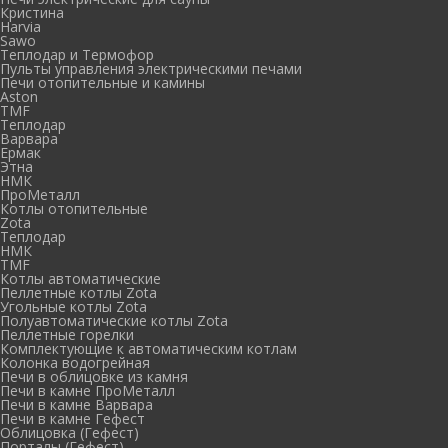
Кристина
Harvia
Sawo
Теплодар и Термофор
Пульты управления электрическими печами
Печи отопительные и камины
Aston
TMF
Теплодар
Варвара
Ермак
Этна
НМК
ПроМеталл
Котлы отопительные
Zota
Теплодар
НМК
TMF
Котлы автоматические
Пеллетные котлы Zota
Угольные котлы Zota
Полуавтоматические котлы Zota
Пеллетные горелки
Комплектующие к автоматическим котлам
Колонка водогрейная
Печи в облицовке из камня
Печи в камне ПроМеталл
Печи в камне Варвара
Печи в камне Гефест
Облицовка (Гефест)
Порталы (Гефест)