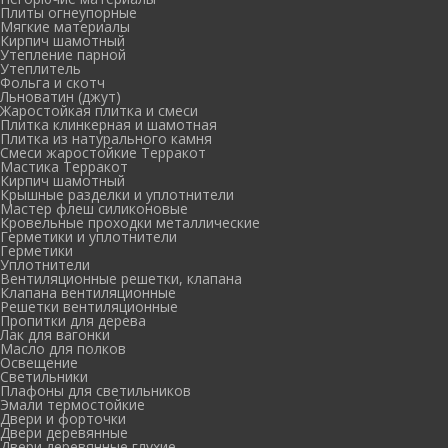
Плиты огнеупорные
Мягкие материалы
Кирпич шамотный
Утепление парной
Утеплитель
Фольга и скотч
Льноватин (джут)
Жаростойкая плитка и смеси
Плитка клинкерная и шамотная
Плитка из натурального камня
Смеси жаростойкие Терракот
Мастика Терракот
Кирпич шамотный
Крышные разделки и уплотнители
Мастер флеш силиконовые
Кровельные проходки металлические
Герметики и уплотнители
Герметики
Уплотнители
Вентиляционные решетки, клапана
Клапана вентиляционные
Решетки вентиляционные
Пропитки для дерева
Лак для вагонки
Масло для полков
Освещение
Светильники
Плафоны для светильников
Эмали термостойкие
Двери и форточки
Двери деревянные
Двери деревянные глухие