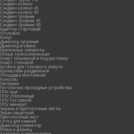
Сэндвич колено
Сэндвич колено 45
Сэндвич колено 90
Сэндвич тройник
Сэндвич тройник 45
Сэндвич тройник 90
Адаптер стартовый
Оголовок
Конус
Дымоход чугунный
Дымоход в камне
Крепежные элементы
Опора телескопическая
Хомут обжимной и под растяжку
Хомут стеновой
Штанга для стенового хомута
Кронштейн раздвижной
Площадка монтажная
Консоль
Заглушки
Потолочно-проходные устройства
ППУ круг
ППУ утепленный
ППУ составной
ППУ минерит
Экраны и притопочные листы
Экран защитный
Притопочный лист
Сетка для камней
Дымоход конвектор
Юбка и фланец
Адаптеры и переходники