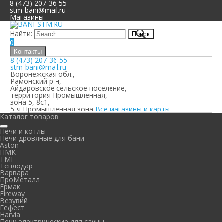
8 (473) 207-36-55
stm-bani@mail.ru
Магазины
Найти:
0
Контакты
8 (473) 207-36-55
stm-bani@mail.ru
Воронежская обл.,
Рамонский р-н,
Айдаровское сельское поселение,
территория Промышленная,
зона 5, 8с1,
5-я Промышленная зона
Все магазины и карты
Каталог товаров
Печи и котлы
Печи дровяные для бани
Aston
НМК
TMF
Теплодар
Варвара
ПроМеталл
Ермак
Fireway
Везувий
Гефест
Harvia
Печи электрические для сауны