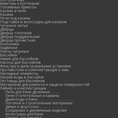
Мангалы и коптильни
Топливные брикеты
Казаны и печи
Казаны
Печи под казаны
Подставки и аксессуары для казанов
Чугунное литье
Дверцы
Дверца топочная
Дверца поддувальная
Дверца прочистная
Колосники
Задвижки
Плиты чугунные
Бассейны
Химия для бассейнов
Насосы для бассейнов
Фильтры и фильтровальные установки
Противотоки и комплектующие к ним
Закладные элементы
Нагрев воды в бассейне
Лестницы для бассейнов
Материалы для ремонта и защиты поверхностей
Лайнер и комплектующие
Печи для бани дровяные
Печи отопительные и камины
Дымоходы и баки
Погонаж и строительные материалы
Двери и форточки
Бондарные и деревянные изделия
Аксессуары для бани
Товары для пикника