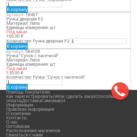
В корзину
Артикул:
18467
Ручка дверная Р2
Материал:
Липа
Единицы измерения:
шт
Под заказ
160.00
₽
Количество Ручка дверная Р2
В корзину
Артикул:
564109
Ручка “Сучок с насечкой”
Материал:
Липа
Единицы измерения:
шт
Под заказ
130.00
₽
Количество Ручка "Сучок с насечкой"
В корзину
Помощь покупателю
Как зарегистрироваться
Как сделать заказ
Способы
оплаты
Доставка
Самовывоз
Информация
Правовая информация
О компании
Контакты
О нас
Оптовикам
Расположение магазинов
Связаться с нами