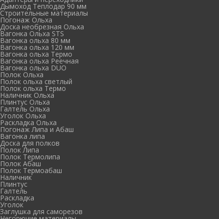
Дымоход Теплодар 90 мм
Cтроительные материалы
Погонаж Ольха
Доска необрезная Ольха
Вагонка Ольха STS
Вагонка ольха 80 мм
Вагонка ольха 120 мм
Вагонка ольха Термо
Вагонка ольха Реечная
Вагонка ольха DUO
Полок Ольха
Полок ольха светлый
Полок ольха Термо
Наличник Ольха
Плинтус Ольха
Галтель Ольха
Уголок Ольха
Раскладка Ольха
Погонаж Липа и Абаш
Вагонка липа
Доска для полков
Полок Липа
Полок Термолипа
Полок Абаш
Полок Термоабаш
Наличник
Плинтус
Галтель
Раскладка
Уголок
Заглушка для саморезов
Негорючие материалы