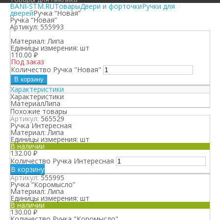
BANI-STM.RU
Товары
Двери и форточки
Ручки для
дверей
Ручка “Новая”
Ручка “Новая”
Артикул:
555993
Материал:
Липа
Единицы измерения:
шт
110.00
₽
Под заказ
Количество Ручка "Новая"
В корзину
Характеристики
Характеристики
Материал
Липа
Похожие товары
Артикул:
565529
Ручка Интересная
Материал:
Липа
Единицы измерения:
шт
В наличии
132.00
₽
Количество Ручка Интересная
В корзину
Артикул:
555995
Ручка “Коромысло”
Материал:
Липа
Единицы измерения:
шт
В наличии
130.00
₽
Количество Ручка "Коромысло"