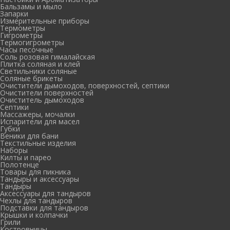
Бальзамы и мыло
Запарки
Измерительные приборы
Термометры
Гигрометры
Термогигрометры
Часы песочные
Соль розовая гималайская
Плитка соляная и клей
Светильники соляные
Соляные брикеты
Очистители дымоходов, поверхностей, септики
Очистители поверхностей
Очиститель дымоходов
Септики
Массажеры, мочалки
Испарители для масел
Губки
Веники для бани
Текстильные изделия
Наборы
Килты и парео
Полотенце
Товары для пикника
Тандыры и аксессуары
Тандыры
Аксессуары для тандыров
Чехлы для тандыров
Подставки для тандыров
Крышки и колпачки
Грили
Костровницы