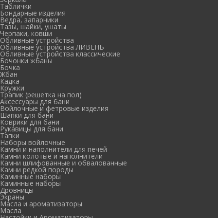
Таблички
Бондарные изделия
Ведра, запарники
Тазы, шайки, ушаты
Черпаки, ковши
Обливные устройства
Обливные устройства ЛИВЕНЬ
Обливные устройства классические
Бочонки жбаны
Бочка
Жбан
Кадка
Кружки
Трапик (решетка на пол)
Аксессуары для бани
Войлочные и фетровые изделия
Шапки для бани
Коврики для бани
Рукавицы для бани
Тапки
Наборы войлочные
Камни и наполнители для печей
Камни колотые и наполнители
Камни шлифованные и обвалованные
Камни редкой породы
Каминные наборы
Каминные наборы
Дровницы
Экраны
Масла и ароматизаторы
Масла
Настойки и Ароматизаторы