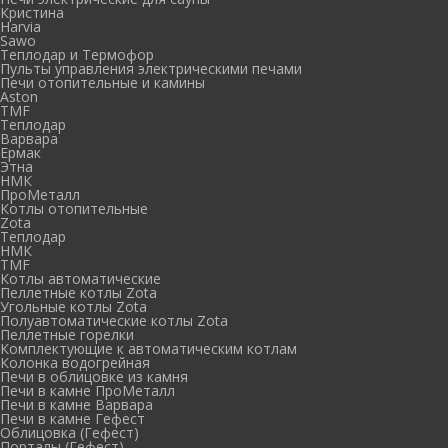
Кристина
Harvia
Sawo
Теплодар и Термофор
Пульты управления электрическими печами
Печи отопительные и камины
Aston
TMF
Теплодар
Варвара
Ермак
Этна
НМК
ПроМеталл
Котлы отопительные
Zota
Теплодар
НМК
TMF
Котлы автоматические
Пеллетные котлы Zota
Угольные котлы Zota
Полуавтоматические котлы Zota
Пеллетные горелки
Комплектующие к автоматическим котлам
Колонка водогрейная
Печи в облицовке из камня
Печи в камне ПроМеталл
Печи в камне Варвара
Печи в камне Гефест
Облицовка (Гефест)
Порталы (Гефест)