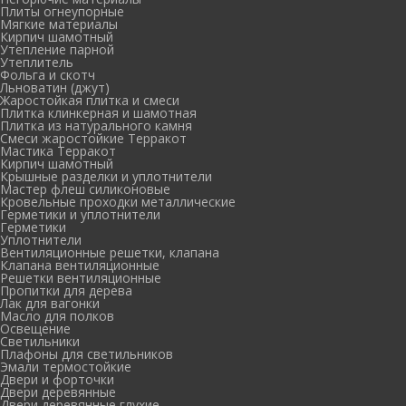
Плиты огнеупорные
Мягкие материалы
Кирпич шамотный
Утепление парной
Утеплитель
Фольга и скотч
Льноватин (джут)
Жаростойкая плитка и смеси
Плитка клинкерная и шамотная
Плитка из натурального камня
Смеси жаростойкие Терракот
Мастика Терракот
Кирпич шамотный
Крышные разделки и уплотнители
Мастер флеш силиконовые
Кровельные проходки металлические
Герметики и уплотнители
Герметики
Уплотнители
Вентиляционные решетки, клапана
Клапана вентиляционные
Решетки вентиляционные
Пропитки для дерева
Лак для вагонки
Масло для полков
Освещение
Светильники
Плафоны для светильников
Эмали термостойкие
Двери и форточки
Двери деревянные
Двери деревянные глухие