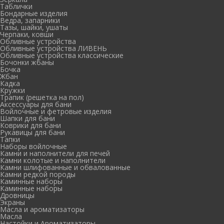
Таблички
Бондарные изделия
Ведра, запарники
Тазы, шайки, ушаты
Черпаки, ковши
Обливные устройства
Обливные устройства ЛИВЕНЬ
Обливные устройства классические
Бочонки жбаны
Бочка
Жбан
Кадка
Кружки
Трапик (решетка на пол)
Аксессуары для бани
Войлочные и фетровые изделия
Шапки для бани
Коврики для бани
Рукавицы для бани
Тапки
Наборы войлочные
Камни и наполнители для печей
Камни колотые и наполнители
Камни шлифованные и обвалованные
Камни редкой породы
Каминные наборы
Каминные наборы
Дровницы
Экраны
Масла и ароматизаторы
Масла
Настойки и Ароматизаторы