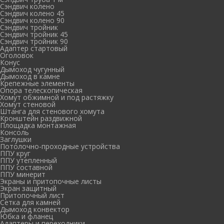
Сэндвич колено
Сэндвич колено 45
Сэндвич колено 90
Сэндвич тройник
Сэндвич тройник 45
Сэндвич тройник 90
Адаптер стартовый
Оголовок
Конус
Дымоход чугунный
Дымоход в камне
Крепежные элементы
Опора телескопическая
Хомут обжимной и под растяжку
Хомут стеновой
Штанга для стенового хомута
Кронштейн раздвижной
Площадка монтажная
Консоль
Заглушки
Потолочно-проходные устройства
ППУ круг
ППУ утепленный
ППУ составной
ППУ минерит
Экраны и притопочные листы
Экран защитный
Притопочный лист
Сетка для камней
Дымоход конвектор
Юбка и фланец
Адаптеры и переходники