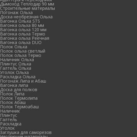
Дымоход Теплодар 90 мм
Cтроительные материалы
Погонаж Ольха
Доска необрезная Ольха
Вагонка Ольха STS
Вагонка ольха 80 мм
Вагонка ольха 120 мм
Вагонка ольха Термо
Вагонка ольха Реечная
Вагонка ольха DUO
Полок Ольха
Полок ольха светлый
Полок ольха Термо
Наличник Ольха
Плинтус Ольха
Галтель Ольха
Уголок Ольха
Раскладка Ольха
Погонаж Липа и Абаш
Вагонка липа
Доска для полков
Полок Липа
Полок Термолипа
Полок Абаш
Полок Термоабаш
Наличник
Плинтус
Галтель
Раскладка
Уголок
Заглушка для саморезов
Негорючие материалы