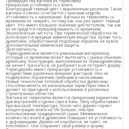
Преимущества вагонки из термолипы
прекрасная устойчивость к влаге;
Благородный темный цвет с выраженным рисунком. Такая
вагонка отлично сочетается с красным кедром;
Устойчивость к нагреванию. Вагонка из термолипы со
временем не темнеет, потому как она уже имеет темный
цвет. Это имеет большое значение для потолков, так как
их не придется перешлифовывать со временем;
Экологическая чистота. При термической обработке не
используются вредные химические вещества. Кроме того,
древесине, обработанной подобным образом, не нужна
дополнительная химическая защита;
Долговечность.
Термодревесина является уникальным материалом,
который со временем может вытеснить с рынка обычную
древесину. Конструкция, выполненная из термодревесины
не начнет трескаться, не разбухнет и не потеряет форму.
Термодерево имеет прекрасную устойчивость к
воздействию различных внешних факторов. Оно не
подвержено поражению грибками и насекомыми.
Новые технологии тепловой обработки древесины
способны менять ее изначальные характеристики и
делают ее пригодной к использованию в различных
строительных областях.
Вагонка из
термолипы
является прекрасным вариантом
для внутренней отделки саун и бань. Липу обрабатывают
при высокой температуре, после чего дерево теряет
концентрацию влаги на 5% больше, чем при
использовании традиционной сушки. Минимальное
количество влаги в древесине повышает ее устойчивость
к деформациям. Дерево не коробится, не гниет, не
плесневеет. Оно сохраняет свой размер и форму.