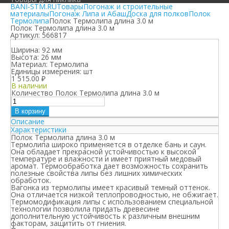
BANI-STM.RU
Товары
Погонаж и строительные
материалы
Погонаж Липа и Абаш
Доска для полков
Полок
Термолипа
Полок Термолипа длина 3.0 м
Полок Термолипа длина 3.0 м
Артикул:
566817
Ширина: 92 мм
Высота: 26 мм
Материал:
Термолипа
Единицы измерения:
шт
1 515.00
₽
В наличии
Количество Полок Термолипа длина 3.0 м
В корзину
Описание
Характеристики
Полок Термолипа длина 3.0 м
Термолипа
широко применяется в отделке бань и саун.
Она обладает прекрасной устойчивостью к высокой
температуре и влажности и имеет приятный медовый
аромат. Термообработка дает возможность сохранить
полезные свойства липы без лишних химических
обработок.
Вагонка из термолипы имеет красивый темный оттенок.
Она отличается низкой теплопроводностью, не обжигает.
Термомодификация липы с использованием специальной
технологии позволила придать древесине
дополнительную устойчивость к различным внешним
факторам, защитить от гниения.