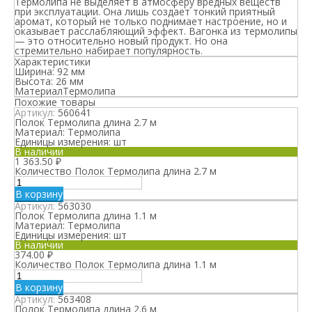
Термолипа
не выделяет в атмосферу вредных веществ
при эксплуатации. Она лишь создает тонкий приятный
аромат, который не только поднимает настроение, но и
оказывает расслабляющий эффект. Вагонка из термолипы
— это относительно новый продукт. Но она
стремительно набирает популярность.
Характеристики
Ширина: 92 мм
Высота: 26 мм
Материал
Термолипа
Похожие товары
Артикул:
560641
Полок Термолипа длина 2.7 м
Материал:
Термолипа
Единицы измерения:
шт
В наличии
1 363.50
₽
Количество Полок Термолипа длина 2.7 м
В корзину
Артикул:
563030
Полок Термолипа длина 1.1 м
Материал:
Термолипа
Единицы измерения:
шт
В наличии
374.00
₽
Количество Полок Термолипа длина 1.1 м
В корзину
Артикул:
563408
Полок Термолипа длина 2.6 м