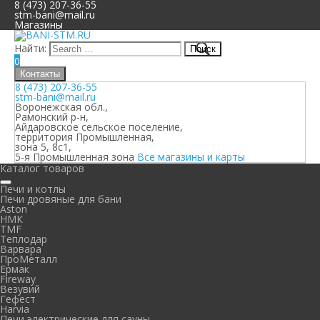
8 (473) 207-36-55
stm-bani@mail.ru
Магазины
Найти:
0
Контакты
8 (473) 207-36-55
stm-bani@mail.ru
Воронежская обл.,
Рамонский р-н,
Айдаровское сельское поселение,
территория Промышленная,
зона 5, 8с1,
5-я Промышленная зона
Все магазины и карты
Каталог товаров
Печи и котлы
Печи дровяные для бани
Aston
НМК
TMF
Теплодар
Варвара
ПроМеталл
Ермак
Fireway
Везувий
Гефест
Harvia
Печи электрические для сауны