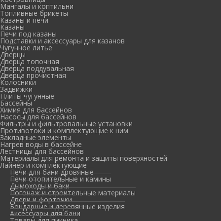
Мангалы и коптильни
Топливные брикеты
Казаны и печи
Казаны
Печи под казаны
Подставки и аксессуары для казанов
Чугунное литье
Дверцы
Дверца топочная
Дверца поддувальная
Дверца прочистная
Колосники
Задвижки
Плиты чугунные
Бассейны
Химия для бассейнов
Насосы для бассейнов
Фильтры и фильтровальные установки
Противотоки и комплектующие к ним
Закладные элементы
Нагрев воды в бассейне
Лестницы для бассейнов
Материалы для ремонта и защиты поверхностей
Лайнер и комплектующие
Печи для бани дровяные
Печи отопительные и камины
Дымоходы и баки
Погонаж и строительные материалы
Двери и форточки
Бондарные и деревянные изделия
Аксессуары для бани
Товары для пикника