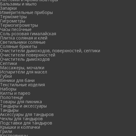
Бальзамы и мыло
Запарки
Измерительные приборы
Термометры
Гигрометры
Термогигрометры
Часы песочные
Соль розовая гималайская
Плитка соляная и клей
Светильники соляные
Соляные брикеты
Очистители дымоходов, поверхностей, септики
Очистители поверхностей
Очиститель дымоходов
Септики
Массажеры, мочалки
Испарители для масел
Губки
Веники для бани
Текстильные изделия
Наборы
Килты и парео
Полотенце
Товары для пикника
Тандыры и аксессуары
Тандыры
Аксессуары для тандыров
Чехлы для тандыров
Подставки для тандыров
Крышки и колпачки
Грили
Костровницы