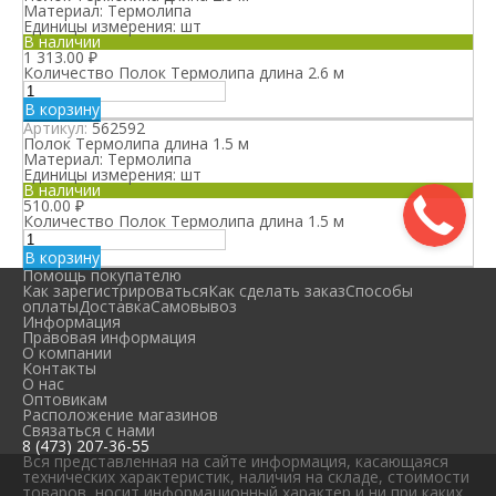
Материал:
Термолипа
Единицы измерения:
шт
В наличии
1 313.00
₽
Количество Полок Термолипа длина 2.6 м
В корзину
Артикул:
562592
Полок Термолипа длина 1.5 м
Материал:
Термолипа
Единицы измерения:
шт
В наличии
510.00
₽
Количество Полок Термолипа длина 1.5 м
В корзину
Помощь покупателю
Как зарегистрироваться
Как сделать заказ
Способы
оплаты
Доставка
Самовывоз
Информация
Правовая информация
О компании
Контакты
О нас
Оптовикам
Расположение магазинов
Связаться с нами
8 (473) 207-36-55
Вся представленная на сайте информация, касающаяся
технических характеристик, наличия на складе, стоимости
товаров, носит информационный характер и ни при каких