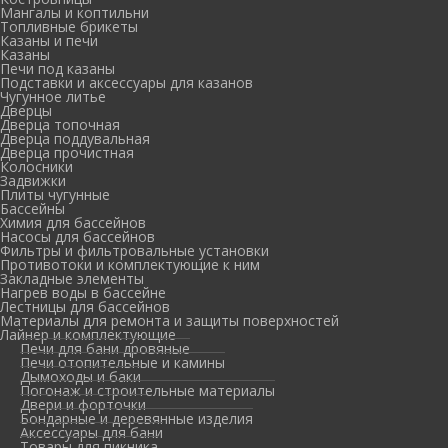
Мангалы и коптильни
Топливные брикеты
Казаны и печи
Казаны
Печи под казаны
Подставки и аксессуары для казанов
Чугунное литье
Дверцы
Дверца топочная
Дверца поддувальная
Дверца прочистная
Колосники
Задвижки
Плиты чугунные
Бассейны
Химия для бассейнов
Насосы для бассейнов
Фильтры и фильтровальные установки
Противотоки и комплектующие к ним
Закладные элементы
Нагрев воды в бассейне
Лестницы для бассейнов
Материалы для ремонта и защиты поверхностей
Лайнер и комплектующие
Печи для бани дровяные
Печи отопительные и камины
Дымоходы и баки
Погонаж и строительные материалы
Двери и форточки
Бондарные и деревянные изделия
Аксессуары для бани
Товары для пикника