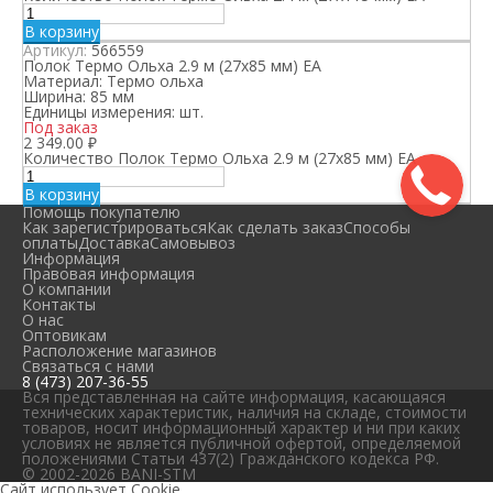
В корзину
Артикул:
566559
Полок Термо Ольха 2.9 м (27х85 мм) ЕА
Материал:
Термо ольха
Ширина:
85 мм
Единицы измерения:
шт.
Под заказ
2 349.00
₽
Количество Полок Термо Ольха 2.9 м (27х85 мм) ЕА
В корзину
Помощь покупателю
Как зарегистрироваться
Как сделать заказ
Способы
оплаты
Доставка
Самовывоз
Информация
Правовая информация
О компании
Контакты
О нас
Оптовикам
Расположение магазинов
Связаться с нами
8 (473) 207-36-55
Вся представленная на сайте информация, касающаяся
технических характеристик, наличия на складе, стоимости
товаров, носит информационный характер и ни при каких
условиях не является публичной офертой, определяемой
положениями Статьи 437(2) Гражданского кодекса РФ.
© 2002-2026 BANI-STM
Сайт использует Cookie