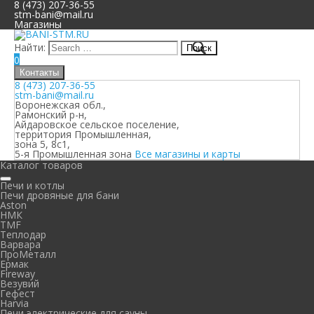
8 (473) 207-36-55
stm-bani@mail.ru
Магазины
Найти:
0
Контакты
8 (473) 207-36-55
stm-bani@mail.ru
Воронежская обл.,
Рамонский р-н,
Айдаровское сельское поселение,
территория Промышленная,
зона 5, 8с1,
5-я Промышленная зона
Все магазины и карты
Каталог товаров
Печи и котлы
Печи дровяные для бани
Aston
НМК
TMF
Теплодар
Варвара
ПроМеталл
Ермак
Fireway
Везувий
Гефест
Harvia
Печи электрические для сауны