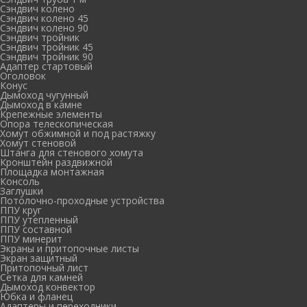
Сэндвич колено
Сэндвич колено 45
Сэндвич колено 90
Сэндвич тройник
Сэндвич тройник 45
Сэндвич тройник 90
Адаптер стартовый
Оголовок
Конус
Дымоход чугунный
Дымоход в камне
Крепежные элементы
Опора телескопическая
Хомут обжимной и под растяжку
Хомут стеновой
Штанга для стенового хомута
Кронштейн раздвижной
Площадка монтажная
Консоль
Заглушки
Потолочно-проходные устройства
ППУ круг
ППУ утепленный
ППУ составной
ППУ минерит
Экраны и притопочные листы
Экран защитный
Притопочный лист
Сетка для камней
Дымоход конвектор
Юбка и фланец
Адаптеры и переходники