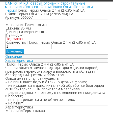
BANI-STM.RU
Товары
Погонаж и строительные
материалы
Погонаж Ольха
Полок Ольха
Полок ольха
Термо
Полок Термо Ольха 2.4 м (27х85 мм) ЕА
Полок Термо Ольха 2.4 м (27х85 мм) ЕА
Артикул:
566557
Материал:
Термо ольха
Ширина:
85 мм
Единицы измерения:
шт.
1 944.00
₽
Под заказ
Количество Полок Термо Ольха 2.4 м (27х85 мм) ЕА
В корзину
Описание
Характеристики
Полок Термо Ольха 2.4 м (27х85 мм) ЕА
Черная ольха отлично подходит для отделки парной,
прекрасно переносит жару и влажность и обладает
благородным цветом и ароматом.
Ольха имеет ряд преимуществ:
– не впитывает воду и отлично держит форму;
– не нуждается в дополнительной обработке благодаря
антибактериальным свойствам материала;
– дерево «дышит», поэтому в помещении нет конденсата
и плесени;
– не перегревается и не обжигает тело;
– не гниёт.
Характеристики
Материал
Термо ольха