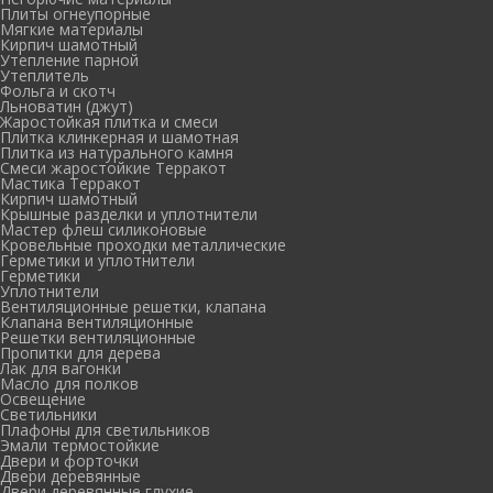
Плиты огнеупорные
Мягкие материалы
Кирпич шамотный
Утепление парной
Утеплитель
Фольга и скотч
Льноватин (джут)
Жаростойкая плитка и смеси
Плитка клинкерная и шамотная
Плитка из натурального камня
Смеси жаростойкие Терракот
Мастика Терракот
Кирпич шамотный
Крышные разделки и уплотнители
Мастер флеш силиконовые
Кровельные проходки металлические
Герметики и уплотнители
Герметики
Уплотнители
Вентиляционные решетки, клапана
Клапана вентиляционные
Решетки вентиляционные
Пропитки для дерева
Лак для вагонки
Масло для полков
Освещение
Светильники
Плафоны для светильников
Эмали термостойкие
Двери и форточки
Двери деревянные
Двери деревянные глухие