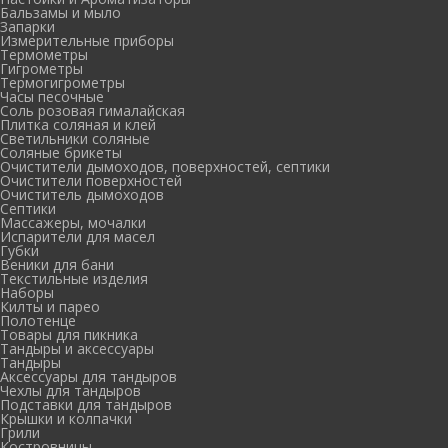
Бальзамы и мыло
Запарки
Измерительные приборы
Термометры
Гигрометры
Термогигрометры
Часы песочные
Соль розовая гималайская
Плитка соляная и клей
Светильники соляные
Соляные брикеты
Очистители дымоходов, поверхностей, септики
Очистители поверхностей
Очиститель дымоходов
Септики
Массажеры, мочалки
Испарители для масел
Губки
Веники для бани
Текстильные изделия
Наборы
Килты и парео
Полотенце
Товары для пикника
Тандыры и аксессуары
Тандыры
Аксессуары для тандыров
Чехлы для тандыров
Подставки для тандыров
Крышки и колпачки
Грили
Костровницы