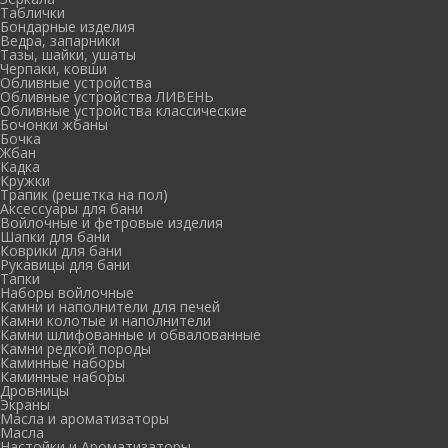
Таблички
Бондарные изделия
Ведра, запарники
Тазы, шайки, ушаты
Черпаки, ковши
Обливные устройства
Обливные устройства ЛИВЕНЬ
Обливные устройства классические
Бочонки жбаны
Бочка
Жбан
Кадка
Кружки
Трапик (решетка на пол)
Аксессуары для бани
Войлочные и фетровые изделия
Шапки для бани
Коврики для бани
Рукавицы для бани
Тапки
Наборы войлочные
Камни и наполнители для печей
Камни колотые и наполнители
Камни шлифованные и обвалованные
Камни редкой породы
Каминные наборы
Каминные наборы
Дровницы
Экраны
Масла и ароматизаторы
Масла
Настойки и Ароматизаторы