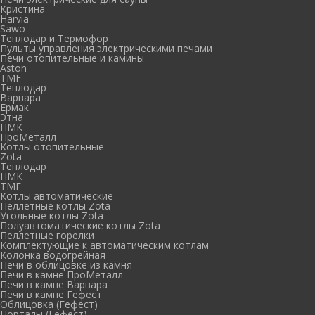
Кристина
Harvia
Sawo
Теплодар и Термофор
Пульты управления электрическими печами
Печи отопительные и камины
Aston
TMF
Теплодар
Варвара
Ермак
Этна
НМК
ПроМеталл
Котлы отопительные
Zota
Теплодар
НМК
TMF
Котлы автоматические
Пеллетные котлы Zota
Угольные котлы Zota
Полуавтоматические котлы Zota
Пеллетные горелки
Комплектующие к автоматическим котлам
Колонка водогрейная
Печи в облицовке из камня
Печи в камне ПроМеталл
Печи в камне Варвара
Печи в камне Гефест
Облицовка (Гефест)
Порталы (Гефест)