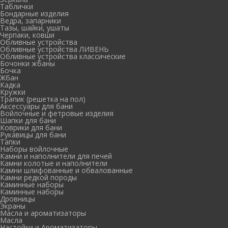
Таблички
Бондарные изделия
Ведра, запарники
Тазы, шайки, ушаты
Черпаки, ковши
Обливные устройства
Обливные устройства ЛИВЕНЬ
Обливные устройства классические
Бочонки жбаны
Бочка
Жбан
Кадка
Кружки
Трапик (решетка на пол)
Аксессуары для бани
Войлочные и фетровые изделия
Шапки для бани
Коврики для бани
Рукавицы для бани
Тапки
Наборы войлочные
Камни и наполнители для печей
Камни колотые и наполнители
Камни шлифованные и обвалованные
Камни редкой породы
Каминные наборы
Каминные наборы
Дровницы
Экраны
Масла и ароматизаторы
Масла
Настойки и Ароматизаторы