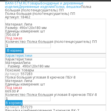
BANI-STM.RU
Товары
Бондарные и деревянные
изделия
Деревянные изделия
Полки, вешалки
Полка
большая (полотенцесушитель) ПП
Полка большая (полотенцесушитель) ПП
Артикул:
18462
Материал:
Липа
Размер:
490х120х180 мм
Единицы измерения:
шт
700.00
₽
Под заказ
Количество Полка большая (полотенцесушитель) ПП
В корзину
Характеристики
Характеристики
Материал
Липа
Размер
490х120х180 мм
Похожие товары
Артикул:
557283
Полка большая угловая 8 крючков ПБУ-8
Материал:
Липа
Единицы измерения:
шт
Под заказ
669.00
₽
Количество Полка большая угловая 8 крючков ПБУ-8
В корзину
Артикул:
557273
Вешалка комбинированная 7 крючков ВК-7