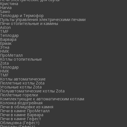
Кристина
Harvia
Sawo
Теплодар и Термофор
Пульты управления электрическими печами
Печи отопительные и камины
Aston
TMF
Теплодар
Варвара
Ермак
Этна
НМК
ПроМеталл
Котлы отопительные
Zota
Теплодар
НМК
TMF
Котлы автоматические
Пеллетные котлы Zota
Угольные котлы Zota
Полуавтоматические котлы Zota
Пеллетные горелки
Комплектующие к автоматическим котлам
Колонка водогрейная
Печи в облицовке из камня
Печи в камне ПроМеталл
Печи в камне Варвара
Печи в камне Гефест
Облицовка (Гефест)
Порталы (Гефест)