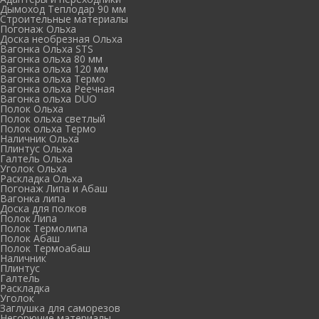
Дымоход Теплодар 90 мм
Cтроительные материалы
Погонаж Ольха
Доска необрезная Ольха
Вагонка Ольха STS
Вагонка ольха 80 мм
Вагонка ольха 120 мм
Вагонка ольха Термо
Вагонка ольха Реечная
Вагонка ольха DUO
Полок Ольха
Полок ольха светлый
Полок ольха Термо
Наличник Ольха
Плинтус Ольха
Галтель Ольха
Уголок Ольха
Раскладка Ольха
Погонаж Липа и Абаш
Вагонка липа
Доска для полков
Полок Липа
Полок Термолипа
Полок Абаш
Полок Термоабаш
Наличник
Плинтус
Галтель
Раскладка
Уголок
Заглушка для саморезов
Негорючие материалы