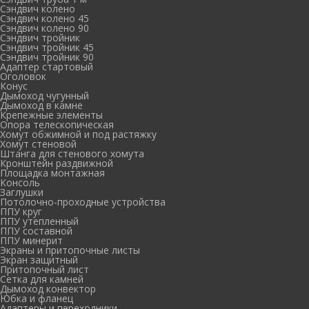
Сэндвич колено
Сэндвич колено 45
Сэндвич колено 90
Сэндвич тройник
Сэндвич тройник 45
Сэндвич тройник 90
Адаптер стартовый
Оголовок
Конус
Дымоход чугунный
Дымоход в камне
Крепежные элементы
Опора телескопическая
Хомут обжимной и под растяжку
Хомут стеновой
Штанга для стенового хомута
Кронштейн раздвижной
Площадка монтажная
Консоль
Заглушки
Потолочно-проходные устройства
ППУ круг
ППУ утепленный
ППУ составной
ППУ минерит
Экраны и притопочные листы
Экран защитный
Притопочный лист
Сетка для камней
Дымоход конвектор
Юбка и фланец
Адаптеры и переходники