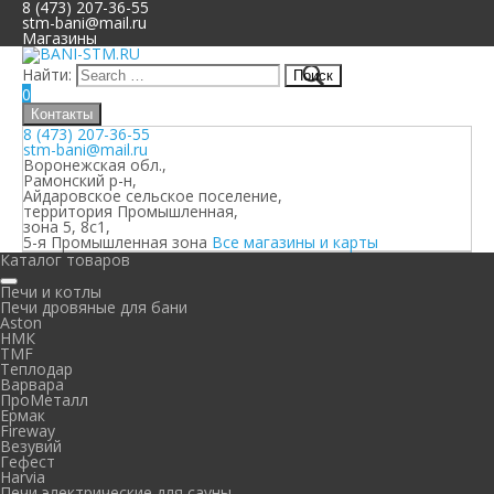
8 (473) 207-36-55
stm-bani@mail.ru
Магазины
Найти:
0
Контакты
8 (473) 207-36-55
stm-bani@mail.ru
Воронежская обл.,
Рамонский р-н,
Айдаровское сельское поселение,
территория Промышленная,
зона 5, 8с1,
5-я Промышленная зона
Все магазины и карты
Каталог товаров
Печи и котлы
Печи дровяные для бани
Aston
НМК
TMF
Теплодар
Варвара
ПроМеталл
Ермак
Fireway
Везувий
Гефест
Harvia
Печи электрические для сауны