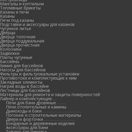
Мангалы и коптильни
Топливные брикеты
Казаны и печи
Казаны
Печи под казаны
Подставки и аксессуары для казанов
Чугунное литье
Дверцы
Дверца топочная
Дверца поддувальная
Дверца прочистная
Колосники
Задвижки
Плиты чугунные
Бассейны
Химия для бассейнов
Насосы для бассейнов
Фильтры и фильтровальные установки
Противотоки и комплектующие к ним
Закладные элементы
Нагрев воды в бассейне
Лестницы для бассейнов
Материалы для ремонта и защиты поверхностей
Лайнер и комплектующие
Печи для бани дровяные
Печи отопительные и камины
Дымоходы и баки
Погонаж и строительные материалы
Двери и форточки
Бондарные и деревянные изделия
Аксессуары для бани
Товары для пикника