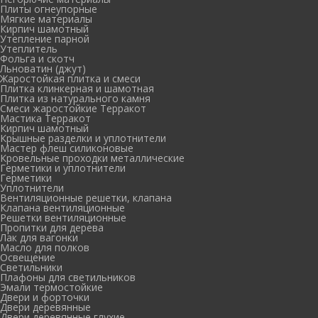
Плиты огнеупорные
Мягкие материалы
Кирпич шамотный
Утепление парной
Утеплитель
Фольга и скотч
Льноватин (джут)
Жаростойкая плитка и смеси
Плитка клинкерная и шамотная
Плитка из натурального камня
Смеси жаростойкие Терракот
Мастика Терракот
Кирпич шамотный
Крышные разделки и уплотнители
Мастер флеш силиконовые
Кровельные проходки металлические
Герметики и уплотнители
Герметики
Уплотнители
Вентиляционные решетки, клапана
Клапана вентиляционные
Решетки вентиляционные
Пропитки для дерева
Лак для вагонки
Масло для полков
Освещение
Светильники
Плафоны для светильников
Эмали термостойкие
Двери и форточки
Двери деревянные
Двери деревянные глухие