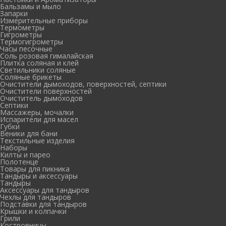
Бальзамы и мыло
Запарки
Измерительные приборы
Термометры
Гигрометры
Термогигрометры
Часы песочные
Соль розовая гималайская
Плитка соляная и клей
Светильники соляные
Соляные брикеты
Очистители дымоходов, поверхностей, септики
Очистители поверхностей
Очиститель дымоходов
Септики
Массажеры, мочалки
Испарители для масел
Губки
Веники для бани
Текстильные изделия
Наборы
Килты и парео
Полотенце
Товары для пикника
Тандыры и аксессуары
Тандыры
Аксессуары для тандыров
Чехлы для тандыров
Подставки для тандыров
Крышки и колпачки
Грили
Костровницы