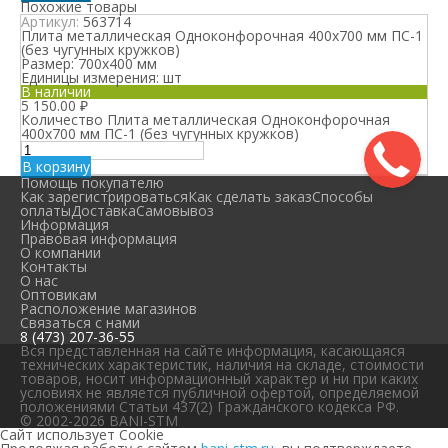
Похожие товары
Артикул:
563714
Плита металлическая Одноконфорочная 400х700 мм ПС-1
(без чугунных кружков)
Размер:
700х400 мм
Единицы измерения:
шт
В наличии
5 150.00
₽
Количество Плита металлическая Одноконфорочная
400х700 мм ПС-1 (без чугунных кружков)
В корзину
Помощь покупателю
Как зарегистрироваться
Как сделать заказ
Способы
оплаты
Доставка
Самовывоз
Информация
Правовая информация
О компании
Контакты
О нас
Оптовикам
Расположение магазинов
Связаться с нами
8 (473) 207-36-55
Вся представленная на сайте информация, касающаяся
технических характеристик, наличия на складе, стоимости
товаров, носит информационный характер и ни при каких
условиях не является публичной офертой, определяемой
положениями Статьи 437(2) Гражданского кодекса РФ.
© 2002-2026 BANI-STM
Сайт использует Cookie