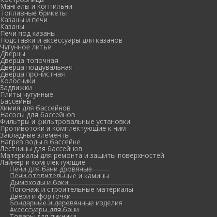
Мангалы и коптильни
Топливные брикеты
Казаны и печи
Казаны
Печи под казаны
Подставки и аксессуары для казанов
Чугунное литье
Дверцы
Дверца топочная
Дверца поддувальная
Дверца прочистная
Колосники
Задвижки
Плиты чугунные
Бассейны
Химия для бассейнов
Насосы для бассейнов
Фильтры и фильтровальные установки
Противотоки и комплектующие к ним
Закладные элементы
Нагрев воды в бассейне
Лестницы для бассейнов
Материалы для ремонта и защиты поверхностей
Лайнер и комплектующие
Печи для бани дровяные
Печи отопительные и камины
Дымоходы и баки
Погонаж и строительные материалы
Двери и форточки
Бондарные и деревянные изделия
Аксессуары для бани
Товары для пикника