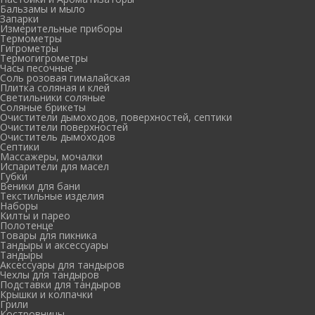
Бальзамы и мыло
Запарки
Измерительные приборы
Термометры
Гигрометры
Термогигрометры
Часы песочные
Соль розовая гималайская
Плитка соляная и клей
Светильники соляные
Соляные брикеты
Очистители дымоходов, поверхностей, септики
Очистители поверхностей
Очиститель дымоходов
Септики
Массажеры, мочалки
Испарители для масел
Губки
Веники для бани
Текстильные изделия
Наборы
Килты и парео
Полотенце
Товары для пикника
Тандыры и аксессуары
Тандыры
Аксессуары для тандыров
Чехлы для тандыров
Подставки для тандыров
Крышки и колпачки
Грили
Костровницы