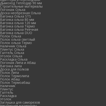
Дымоход Теплодар 90 мм
Cтроительные материалы
Погонаж Ольха
Доска необрезная Ольха
Вагонка Ольха STS
Вагонка ольха 80 мм
Вагонка ольха 120 мм
Вагонка ольха Термо
Вагонка ольха Реечная
Вагонка ольха DUO
Полок Ольха
Полок ольха светлый
Полок ольха Термо
Наличник Ольха
Плинтус Ольха
Галтель Ольха
Уголок Ольха
Раскладка Ольха
Погонаж Липа и Абаш
Вагонка липа
Доска для полков
Полок Липа
Полок Термолипа
Полок Абаш
Полок Термоабаш
Наличник
Плинтус
Галтель
Раскладка
Уголок
Заглушка для саморезов
Негорючие материалы