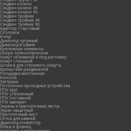
Сэндвич колено
Сэндвич колено 45
Сэндвич колено 90
Сэндвич тройник
Сэндвич тройник 45
Сэндвич тройник 90
Адаптер стартовый
Оголовок
Конус
Дымоход чугунный
Дымоход в камне
Крепежные элементы
Опора телескопическая
Хомут обжимной и под растяжку
Хомут стеновой
Штанга для стенового хомута
Кронштейн раздвижной
Площадка монтажная
Консоль
Заглушки
Потолочно-проходные устройства
ППУ круг
ППУ утепленный
ППУ составной
ППУ минерит
Экраны и притопочные листы
Экран защитный
Притопочный лист
Сетка для камней
Дымоход конвектор
Юбка и фланец
Адаптеры и переходники