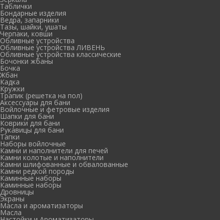
Таблички
Бондарные изделия
Ведра, запарники
Тазы, шайки, ушаты
Черпаки, ковши
Обливные устройства
Обливные устройства ЛИВЕНЬ
Обливные устройства классические
Бочонки жбаны
Бочка
Жбан
Кадка
Кружки
Трапик (решетка на пол)
Аксессуары для бани
Войлочные и фетровые изделия
Шапки для бани
Коврики для бани
Рукавицы для бани
Тапки
Наборы войлочные
Камни и наполнители для печей
Камни колотые и наполнители
Камни шлифованные и обвалованные
Камни редкой породы
Каминные наборы
Каминные наборы
Дровницы
Экраны
Масла и ароматизаторы
Масла
Настойки и Ароматизаторы