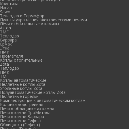
Кристина
Harvia
Sawo
Теплодар и Термофор
Пульты управления электрическими печами
Печи отопительные и камины
Aston
TMF
Теплодар
Варвара
Ермак
Этна
НМК
ПроМеталл
Котлы отопительные
Zota
Теплодар
НМК
TMF
Котлы автоматические
Пеллетные котлы Zota
Угольные котлы Zota
Полуавтоматические котлы Zota
Пеллетные горелки
Комплектующие к автоматическим котлам
Колонка водогрейная
Печи в облицовке из камня
Печи в камне ПроМеталл
Печи в камне Варвара
Печи в камне Гефест
Облицовка (Гефест)
Порталы (Гефест)