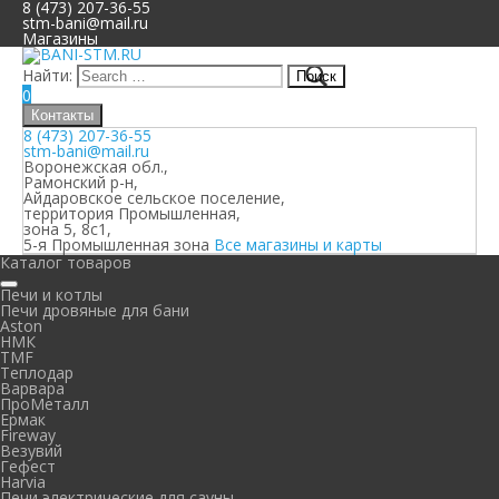
8 (473) 207-36-55
stm-bani@mail.ru
Магазины
Найти:
0
Контакты
8 (473) 207-36-55
stm-bani@mail.ru
Воронежская обл.,
Рамонский р-н,
Айдаровское сельское поселение,
территория Промышленная,
зона 5, 8с1,
5-я Промышленная зона
Все магазины и карты
Каталог товаров
Печи и котлы
Печи дровяные для бани
Aston
НМК
TMF
Теплодар
Варвара
ПроМеталл
Ермак
Fireway
Везувий
Гефест
Harvia
Печи электрические для сауны