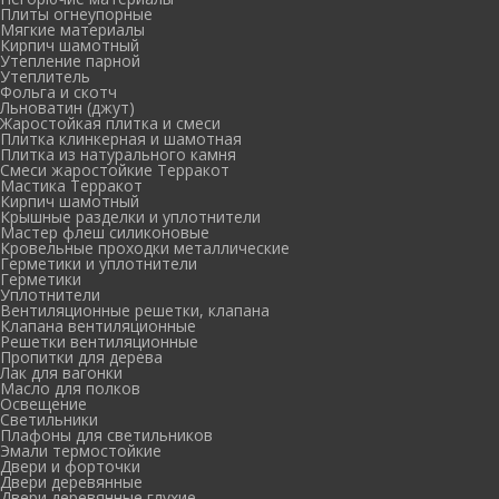
Плиты огнеупорные
Мягкие материалы
Кирпич шамотный
Утепление парной
Утеплитель
Фольга и скотч
Льноватин (джут)
Жаростойкая плитка и смеси
Плитка клинкерная и шамотная
Плитка из натурального камня
Смеси жаростойкие Терракот
Мастика Терракот
Кирпич шамотный
Крышные разделки и уплотнители
Мастер флеш силиконовые
Кровельные проходки металлические
Герметики и уплотнители
Герметики
Уплотнители
Вентиляционные решетки, клапана
Клапана вентиляционные
Решетки вентиляционные
Пропитки для дерева
Лак для вагонки
Масло для полков
Освещение
Светильники
Плафоны для светильников
Эмали термостойкие
Двери и форточки
Двери деревянные
Двери деревянные глухие