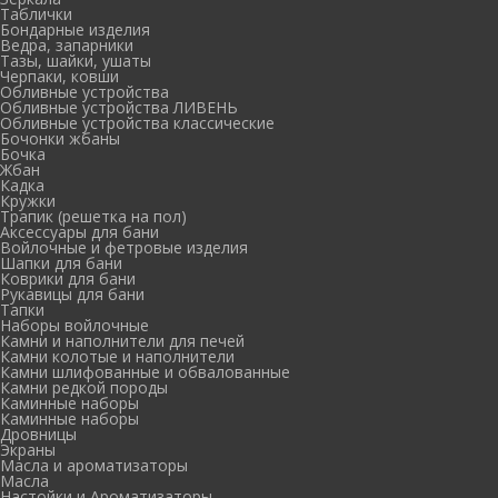
Таблички
Бондарные изделия
Ведра, запарники
Тазы, шайки, ушаты
Черпаки, ковши
Обливные устройства
Обливные устройства ЛИВЕНЬ
Обливные устройства классические
Бочонки жбаны
Бочка
Жбан
Кадка
Кружки
Трапик (решетка на пол)
Аксессуары для бани
Войлочные и фетровые изделия
Шапки для бани
Коврики для бани
Рукавицы для бани
Тапки
Наборы войлочные
Камни и наполнители для печей
Камни колотые и наполнители
Камни шлифованные и обвалованные
Камни редкой породы
Каминные наборы
Каминные наборы
Дровницы
Экраны
Масла и ароматизаторы
Масла
Настойки и Ароматизаторы