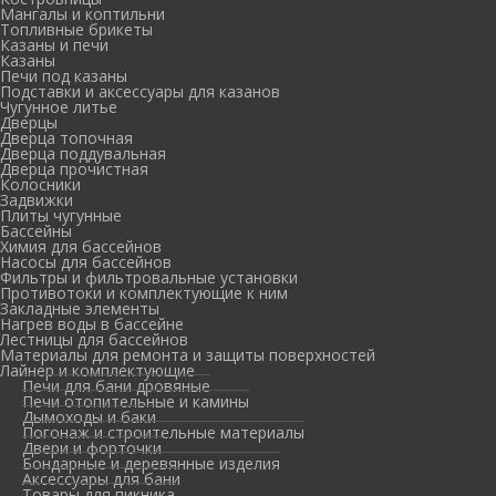
Мангалы и коптильни
Топливные брикеты
Казаны и печи
Казаны
Печи под казаны
Подставки и аксессуары для казанов
Чугунное литье
Дверцы
Дверца топочная
Дверца поддувальная
Дверца прочистная
Колосники
Задвижки
Плиты чугунные
Бассейны
Химия для бассейнов
Насосы для бассейнов
Фильтры и фильтровальные установки
Противотоки и комплектующие к ним
Закладные элементы
Нагрев воды в бассейне
Лестницы для бассейнов
Материалы для ремонта и защиты поверхностей
Лайнер и комплектующие
Печи для бани дровяные
Печи отопительные и камины
Дымоходы и баки
Погонаж и строительные материалы
Двери и форточки
Бондарные и деревянные изделия
Аксессуары для бани
Товары для пикника