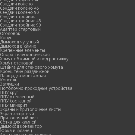
Сэндвич колено
Сэндвич колено 45
Сэндвич колено 90
Сэндвич тройник
Сэндвич тройник 45
Сэндвич тройник 90
Адаптер стартовый
Оголовок
Конус
Дымоход чугунный
Дымоход в камне
Крепежные элементы
Опора телескопическая
Хомут обжимной и под растяжку
Хомут стеновой
Штанга для стенового хомута
Кронштейн раздвижной
Площадка монтажная
Консоль
Заглушки
Потолочно-проходные устройства
ППУ круг
ППУ утепленный
ППУ составной
ППУ минерит
Экраны и притопочные листы
Экран защитный
Притопочный лист
Сетка для камней
Дымоход конвектор
Юбка и фланец
Адаптеры и переходники