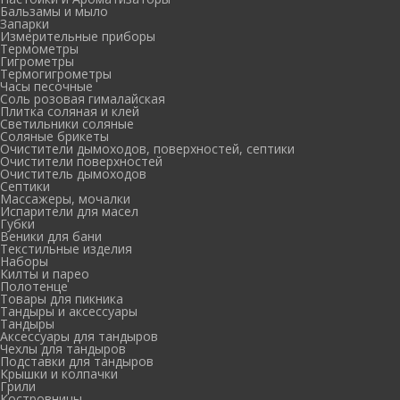
Бальзамы и мыло
Запарки
Измерительные приборы
Термометры
Гигрометры
Термогигрометры
Часы песочные
Соль розовая гималайская
Плитка соляная и клей
Светильники соляные
Соляные брикеты
Очистители дымоходов, поверхностей, септики
Очистители поверхностей
Очиститель дымоходов
Септики
Массажеры, мочалки
Испарители для масел
Губки
Веники для бани
Текстильные изделия
Наборы
Килты и парео
Полотенце
Товары для пикника
Тандыры и аксессуары
Тандыры
Аксессуары для тандыров
Чехлы для тандыров
Подставки для тандыров
Крышки и колпачки
Грили
Костровницы