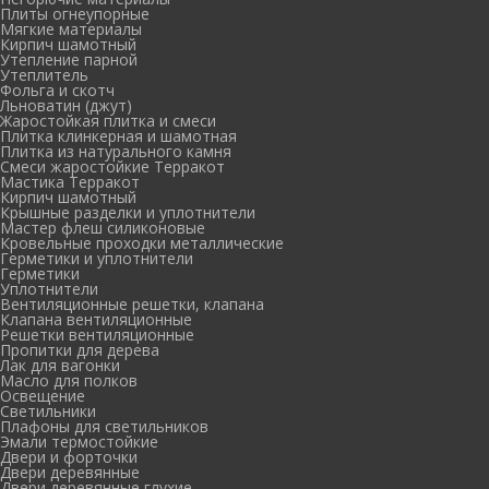
Плиты огнеупорные
Мягкие материалы
Кирпич шамотный
Утепление парной
Утеплитель
Фольга и скотч
Льноватин (джут)
Жаростойкая плитка и смеси
Плитка клинкерная и шамотная
Плитка из натурального камня
Смеси жаростойкие Терракот
Мастика Терракот
Кирпич шамотный
Крышные разделки и уплотнители
Мастер флеш силиконовые
Кровельные проходки металлические
Герметики и уплотнители
Герметики
Уплотнители
Вентиляционные решетки, клапана
Клапана вентиляционные
Решетки вентиляционные
Пропитки для дерева
Лак для вагонки
Масло для полков
Освещение
Светильники
Плафоны для светильников
Эмали термостойкие
Двери и форточки
Двери деревянные
Двери деревянные глухие