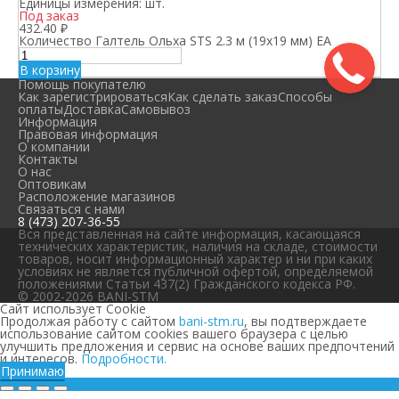
Единицы измерения:
шт.
Под заказ
432.40
₽
Количество Галтель Ольха STS 2.3 м (19х19 мм) ЕА
В корзину
Помощь покупателю
Как зарегистрироваться
Как сделать заказ
Способы
оплаты
Доставка
Самовывоз
Информация
Правовая информация
О компании
Контакты
О нас
Оптовикам
Расположение магазинов
Связаться с нами
8 (473) 207-36-55
Вся представленная на сайте информация, касающаяся
технических характеристик, наличия на складе, стоимости
товаров, носит информационный характер и ни при каких
условиях не является публичной офертой, определяемой
положениями Статьи 437(2) Гражданского кодекса РФ.
© 2002-2026 BANI-STM
Сайт использует Cookie
Продолжая работу с сайтом
bani-stm.ru
, вы подтверждаете
использование сайтом cookies вашего браузера с целью
улучшить предложения и сервис на основе ваших предпочтений
и интересов.
Подробности.
Принимаю