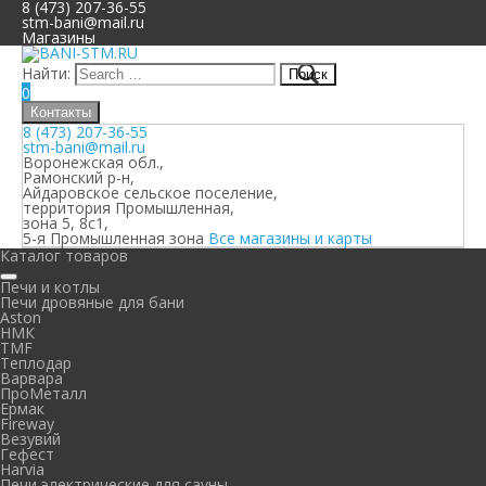
8 (473) 207-36-55
stm-bani@mail.ru
Магазины
Найти:
0
Контакты
8 (473) 207-36-55
stm-bani@mail.ru
Воронежская обл.,
Рамонский р-н,
Айдаровское сельское поселение,
территория Промышленная,
зона 5, 8с1,
5-я Промышленная зона
Все магазины и карты
Каталог товаров
Печи и котлы
Печи дровяные для бани
Aston
НМК
TMF
Теплодар
Варвара
ПроМеталл
Ермак
Fireway
Везувий
Гефест
Harvia
Печи электрические для сауны