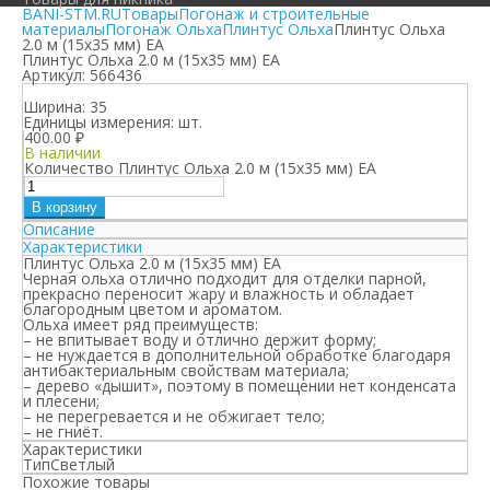
BANI-STM.RU
Товары
Погонаж и строительные
материалы
Погонаж Ольха
Плинтус Ольха
Плинтус Ольха
2.0 м (15х35 мм) ЕА
Плинтус Ольха 2.0 м (15х35 мм) ЕА
Артикул:
566436
Ширина:
35
Единицы измерения:
шт.
400.00
₽
В наличии
Количество Плинтус Ольха 2.0 м (15х35 мм) ЕА
В корзину
Описание
Характеристики
Плинтус Ольха 2.0 м (15х35 мм) ЕА
Черная ольха отлично подходит для отделки парной,
прекрасно переносит жару и влажность и обладает
благородным цветом и ароматом.
Ольха имеет ряд преимуществ:
– не впитывает воду и отлично держит форму;
– не нуждается в дополнительной обработке благодаря
антибактериальным свойствам материала;
– дерево «дышит», поэтому в помещении нет конденсата
и плесени;
– не перегревается и не обжигает тело;
– не гниёт.
Характеристики
Тип
Светлый
Похожие товары