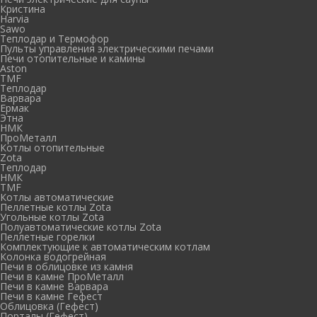
Кристина
Harvia
Sawo
Теплодар и Термофор
Пульты управления электрическими печами
Печи отопительные и камины
Aston
TMF
Теплодар
Варвара
Ермак
Этна
НМК
ПроМеталл
Котлы отопительные
Zota
Теплодар
НМК
TMF
Котлы автоматические
Пеллетные котлы Zota
Угольные котлы Zota
Полуавтоматические котлы Zota
Пеллетные горелки
Комплектующие к автоматическим котлам
Колонка водогрейная
Печи в облицовке из камня
Печи в камне ПроМеталл
Печи в камне Варвара
Печи в камне Гефест
Облицовка (Гефест)
Порталы (Гефест)