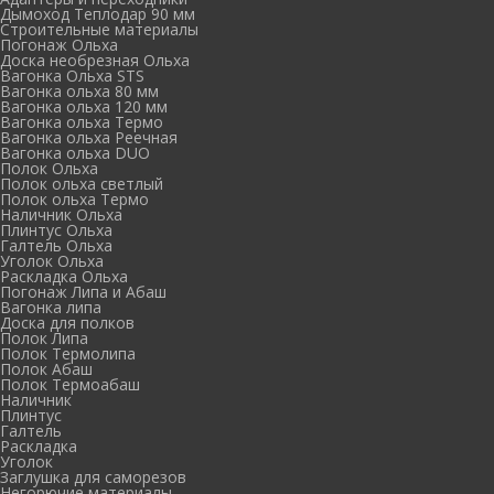
Дымоход Теплодар 90 мм
Cтроительные материалы
Погонаж Ольха
Доска необрезная Ольха
Вагонка Ольха STS
Вагонка ольха 80 мм
Вагонка ольха 120 мм
Вагонка ольха Термо
Вагонка ольха Реечная
Вагонка ольха DUO
Полок Ольха
Полок ольха светлый
Полок ольха Термо
Наличник Ольха
Плинтус Ольха
Галтель Ольха
Уголок Ольха
Раскладка Ольха
Погонаж Липа и Абаш
Вагонка липа
Доска для полков
Полок Липа
Полок Термолипа
Полок Абаш
Полок Термоабаш
Наличник
Плинтус
Галтель
Раскладка
Уголок
Заглушка для саморезов
Негорючие материалы