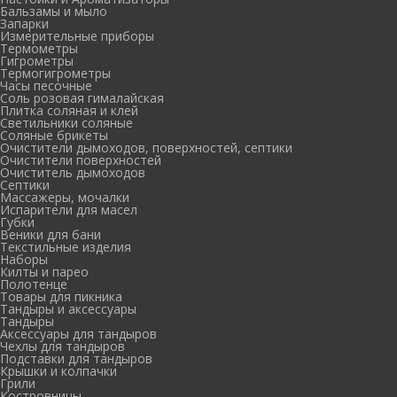
Бальзамы и мыло
Запарки
Измерительные приборы
Термометры
Гигрометры
Термогигрометры
Часы песочные
Соль розовая гималайская
Плитка соляная и клей
Светильники соляные
Соляные брикеты
Очистители дымоходов, поверхностей, септики
Очистители поверхностей
Очиститель дымоходов
Септики
Массажеры, мочалки
Испарители для масел
Губки
Веники для бани
Текстильные изделия
Наборы
Килты и парео
Полотенце
Товары для пикника
Тандыры и аксессуары
Тандыры
Аксессуары для тандыров
Чехлы для тандыров
Подставки для тандыров
Крышки и колпачки
Грили
Костровницы