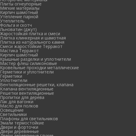
Плиты огнеупорные
Мягкие материалы
Кирпич шамотный
Утепление парной
Утеплитель
Фольга и скотч
Льноватин (джут)
Жаростойкая плитка и смеси
Плитка клинкерная и шамотная
Плитка из натурального камня
Смеси жаростойкие Терракот
Мастика Терракот
Кирпич шамотный
Крышные разделки и уплотнители
Мастер флеш силиконовые
Кровельные проходки металлические
Герметики и уплотнители
Герметики
Уплотнители
Вентиляционные решетки, клапана
Клапана вентиляционные
Решетки вентиляционные
Пропитки для дерева
Лак для вагонки
Масло для полков
Освещение
Светильники
Плафоны для светильников
Эмали термостойкие
Двери и форточки
Двери деревянные
Двери деревянные глухие