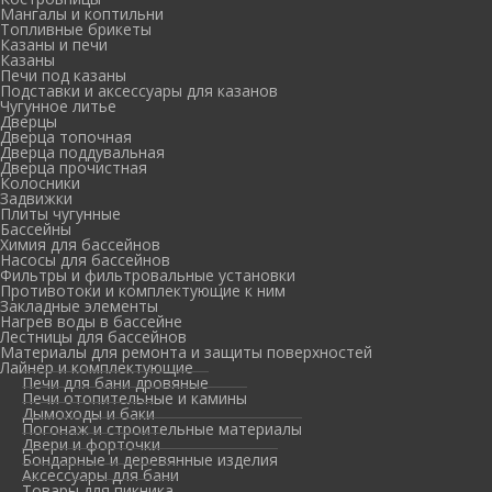
Мангалы и коптильни
Топливные брикеты
Казаны и печи
Казаны
Печи под казаны
Подставки и аксессуары для казанов
Чугунное литье
Дверцы
Дверца топочная
Дверца поддувальная
Дверца прочистная
Колосники
Задвижки
Плиты чугунные
Бассейны
Химия для бассейнов
Насосы для бассейнов
Фильтры и фильтровальные установки
Противотоки и комплектующие к ним
Закладные элементы
Нагрев воды в бассейне
Лестницы для бассейнов
Материалы для ремонта и защиты поверхностей
Лайнер и комплектующие
Печи для бани дровяные
Печи отопительные и камины
Дымоходы и баки
Погонаж и строительные материалы
Двери и форточки
Бондарные и деревянные изделия
Аксессуары для бани
Товары для пикника