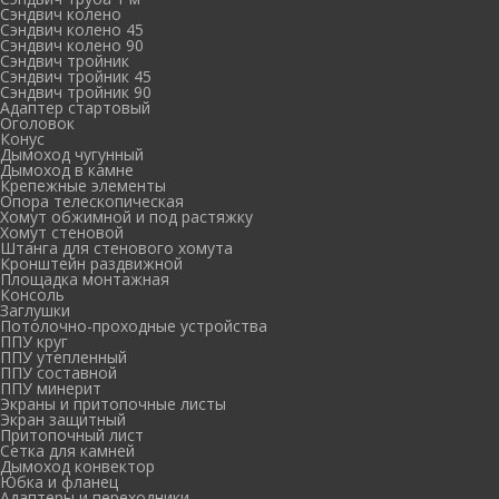
Сэндвич колено
Сэндвич колено 45
Сэндвич колено 90
Сэндвич тройник
Сэндвич тройник 45
Сэндвич тройник 90
Адаптер стартовый
Оголовок
Конус
Дымоход чугунный
Дымоход в камне
Крепежные элементы
Опора телескопическая
Хомут обжимной и под растяжку
Хомут стеновой
Штанга для стенового хомута
Кронштейн раздвижной
Площадка монтажная
Консоль
Заглушки
Потолочно-проходные устройства
ППУ круг
ППУ утепленный
ППУ составной
ППУ минерит
Экраны и притопочные листы
Экран защитный
Притопочный лист
Сетка для камней
Дымоход конвектор
Юбка и фланец
Адаптеры и переходники