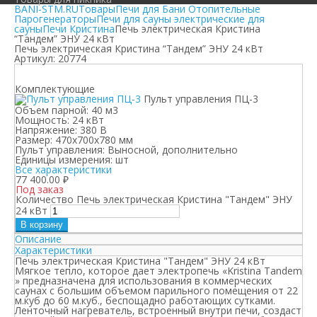
BANI-STM.RU
Товары
Печи для Бани Отопительные
Парогенераторы
Печи для сауны электрические для
сауны
Печи Кристина
Печь электрическая Кристина
“Тандем” ЭНУ 24 кВт
Печь электрическая Кристина “Тандем” ЭНУ 24 кВт
Артикул:
20774
Комплектующие
Пульт управления ПЦ-3
Объем парной:
40 м3
Мощность:
24 кВт
Напряжение:
380 В
Размер:
470х700х780 мм
Пульт управления:
Выносной, дополнительно
Единицы измерения:
шт
Все характеристики
77 400.00
₽
Под заказ
Количество Печь электрическая Кристина "Тандем" ЭНУ
24 кВт
В корзину
Описание
Характеристики
Печь электрическая Кристина "Тандем" ЭНУ 24 кВт
Мягкое тепло, которое дает электропечь «Kristina Tandem
» предназначена для использования в коммерческих
саунах с большим объемом парильного помещения от 22
м.куб до 60 м.куб., беспощадно работающих сутками.
Ленточный нагреватель, встроенный внутри печи, создаст