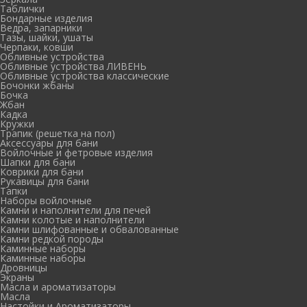
Таблички
Бондарные изделия
Ведра, запарники
Тазы, шайки, ушаты
Черпаки, ковши
Обливные устройства
Обливные устройства ЛИВЕНЬ
Обливные устройства классические
Бочонки жбаны
Бочка
Жбан
Кадка
Кружки
Трапик (решетка на пол)
Аксессуары для бани
Войлочные и фетровые изделия
Шапки для бани
Коврики для бани
Рукавицы для бани
Тапки
Наборы войлочные
Камни и наполнители для печей
Камни колотые и наполнители
Камни шлифованные и обвалованные
Камни редкой породы
Каминные наборы
Каминные наборы
Дровницы
Экраны
Масла и ароматизаторы
Масла
Настойки и Ароматизаторы