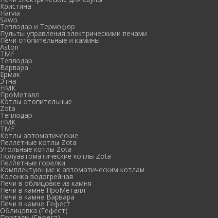
Кристина
Harvia
Sawo
Теплодар и Термофор
Пульты управления электрическими печами
Печи отопительные и камины
Aston
TMF
Теплодар
Варвара
Ермак
Этна
НМК
ПроМеталл
Котлы отопительные
Zota
Теплодар
НМК
TMF
Котлы автоматические
Пеллетные котлы Zota
Угольные котлы Zota
Полуавтоматические котлы Zota
Пеллетные горелки
Комплектующие к автоматическим котлам
Колонка водогрейная
Печи в облицовке из камня
Печи в камне ПроМеталл
Печи в камне Варвара
Печи в камне Гефест
Облицовка (Гефест)
Порталы (Гефест)