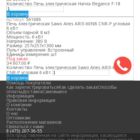
Количество Печь электрическая Harvia Elegance F-18
В корзину
Артикул:
561686
Печь электрическая Sawo Aries ARI3-60NB CNR-P угловая
6 кВт
Объем парной:
8 м3
Мощность:
6 кВт
Напряжение:
380 В
Размер:
257x257x1300 мм
Пульт управления:
Встроенный
Единицы измерения:
шт
Под заказ
34 607.00
₽
Количество Печь электрическая Sawo Aries ARI3-60NB
CNR-P угловая 6 кВт
В корзину
Помощь покупателю
Как зарегистрироваться
Как сделать заказ
Способы
оплаты
Доставка
Самовывоз
Информация
Правовая информация
О компании
Контакты
О нас
Оптовикам
Расположение магазинов
Связаться с нами
8 (473) 207-36-55
Вся представленная на сайте информация, касающаяся
технических характеристик, наличия на складе, стоимости