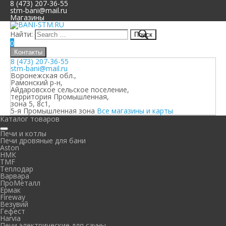
8 (473) 207-36-55
stm-bani@mail.ru
Магазины
Найти:
0
Контакты
8 (473) 207-36-55
stm-bani@mail.ru
Воронежская обл.,
Рамонский р-н,
Айдаровское сельское поселение,
территория Промышленная,
зона 5, 8с1,
5-я Промышленная зона
Все магазины и карты
Каталог товаров
Печи и котлы
Печи дровяные для бани
Aston
НМК
TMF
Теплодар
Варвара
ПроМеталл
Ермак
Fireway
Везувий
Гефест
Harvia
Печи электрические для сауны