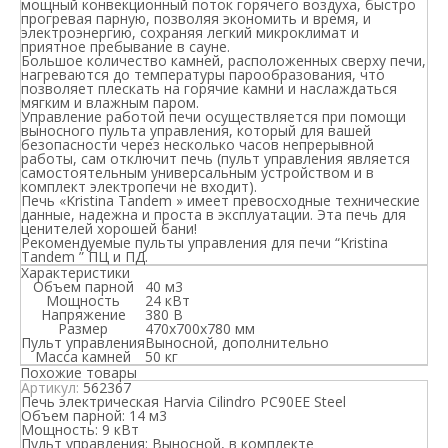
мощный конвекционный поток горячего воздуха, быстро
прогревая парную, позволяя экономить и время, и
электроэнергию, сохраняя легкий микроклимат и
приятное пребывание в сауне.
Большое количество камней, расположенных сверху печи,
нагреваются до температуры парообразования, что
позволяет плескать на горячие камни и наслаждаться
мягким и влажным паром.
Управление работой печи осуществляется при помощи
выносного пульта управления, который для вашей
безопасности через несколько часов непрерывной
работы, сам отключит печь (пульт управления является
самостоятельным универсальным устройством и в
комплект электропечи не входит).
Печь «Kristina Tandem » имеет превосходные технические
данные, надежна и проста в эксплуатации. Эта печь для
ценителей хорошей бани!
Рекомендуемые пульты управления для печи “Kristina
Tandem ” ПЦ и ПД.
Характеристики
Объем парной
40 м3
Мощность
24 кВт
Напряжение
380 В
Размер
470х700х780 мм
Пульт управления
Выносной, дополнительно
Масса камней
50 кг
Похожие товары
Артикул:
562367
Печь электрическая Harvia Cilindro PC90EE Steel
Объем парной:
14 м3
Мощность:
9 кВт
Пульт управления:
Выносной, в комплекте