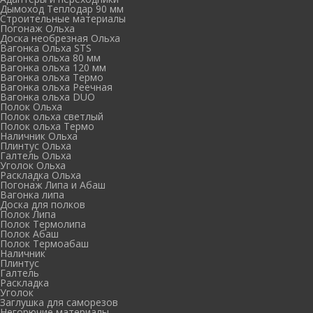
Дымоход Теплодар 90 мм
Cтроительные материалы
Погонаж Ольха
Доска необрезная Ольха
Вагонка Ольха STS
Вагонка ольха 80 мм
Вагонка ольха 120 мм
Вагонка ольха Термо
Вагонка ольха Реечная
Вагонка ольха DUO
Полок Ольха
Полок ольха светлый
Полок ольха Термо
Наличник Ольха
Плинтус Ольха
Галтель Ольха
Уголок Ольха
Раскладка Ольха
Погонаж Липа и Абаш
Вагонка липа
Доска для полков
Полок Липа
Полок Термолипа
Полок Абаш
Полок Термоабаш
Наличник
Плинтус
Галтель
Раскладка
Уголок
Заглушка для саморезов
Негорючие материалы