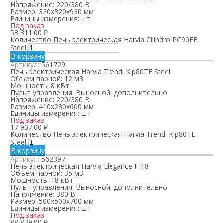
Напряжение:
220/380 В
Размер:
320x320x930 мм
Единицы измерения:
шт
Под заказ
53 311.00
₽
Количество Печь электрическая Harvia Cilindro PC90EE
Steel
В корзину
Артикул:
561729
Печь электрическая Harvia Trendi Kip80TE Steel
Объем парной:
12 м3
Мощность:
8 кВт
Пульт управления:
Выносной, дополнительно
Напряжение:
220/380 В
Размер:
410x280x600 мм
Единицы измерения:
шт
Под заказ
17 907.00
₽
Количество Печь электрическая Harvia Trendi Kip80TE
Steel
В корзину
Артикул:
562397
Печь электрическая Harvia Elegance F-18
Объем парной:
35 м3
Мощность:
18 кВт
Пульт управления:
Выносной, дополнительно
Напряжение:
380 В
Размер:
500x500x700 мм
Единицы измерения:
шт
Под заказ
88 839.00
₽