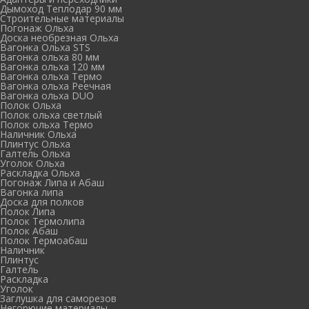
Дымоход Теплодар 90 мм
Cтроительные материалы
Погонаж Ольха
Доска необрезная Ольха
Вагонка Ольха STS
Вагонка ольха 80 мм
Вагонка ольха 120 мм
Вагонка ольха Термо
Вагонка ольха Реечная
Вагонка ольха DUO
Полок Ольха
Полок ольха светлый
Полок ольха Термо
Наличник Ольха
Плинтус Ольха
Галтель Ольха
Уголок Ольха
Раскладка Ольха
Погонаж Липа и Абаш
Вагонка липа
Доска для полков
Полок Липа
Полок Термолипа
Полок Абаш
Полок Термоабаш
Наличник
Плинтус
Галтель
Раскладка
Уголок
Заглушка для саморезов
Негорючие материалы