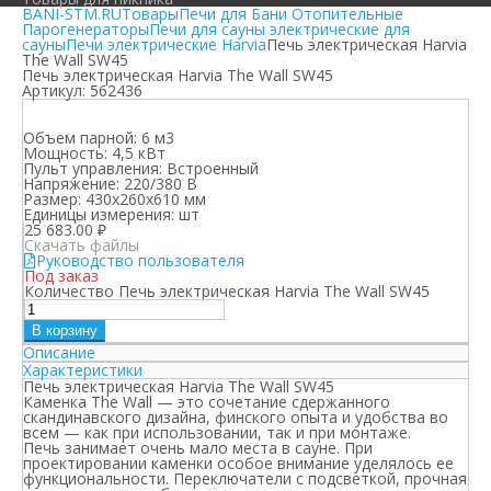
BANI-STM.RU
Товары
Печи для Бани Отопительные
Парогенераторы
Печи для сауны электрические для
сауны
Печи электрические Harvia
Печь электрическая Harvia
The Wall SW45
Печь электрическая Harvia The Wall SW45
Артикул:
562436
Объем парной:
6 м3
Мощность:
4,5 кВт
Пульт управления:
Встроенный
Напряжение:
220/380 В
Размер:
430x260x610 мм
Единицы измерения:
шт
25 683.00
₽
Скачать файлы
Руководство пользователя
Под заказ
Количество Печь электрическая Harvia The Wall SW45
В корзину
Описание
Характеристики
Печь электрическая Harvia The Wall SW45
Каменка The Wall — это сочетание сдержанного
скандинавского дизайна, финского опыта и удобства во
всем — как при использовании, так и при монтаже.
Печь занимает очень мало места в сауне. При
проектировании каменки особое внимание уделялось ее
функциональности. Переключатели с подсветкой, прочная