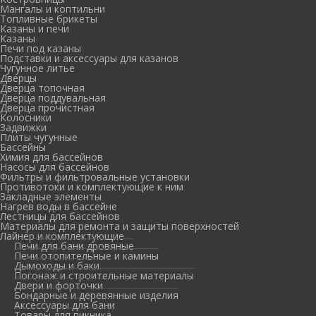
Мангалы и коптильни
Топливные брикеты
Казаны и печи
Казаны
Печи под казаны
Подставки и аксессуары для казанов
Чугунное литье
Дверцы
Дверца топочная
Дверца поддувальная
Дверца прочистная
Колосники
Задвижки
Плиты чугунные
Бассейны
Химия для бассейнов
Насосы для бассейнов
Фильтры и фильтровальные установки
Противотоки и комплектующие к ним
Закладные элементы
Нагрев воды в бассейне
Лестницы для бассейнов
Материалы для ремонта и защиты поверхностей
Лайнер и комплектующие
Печи для бани дровяные
Печи отопительные и камины
Дымоходы и баки
Погонаж и строительные материалы
Двери и форточки
Бондарные и деревянные изделия
Аксессуары для бани
Товары для пикника