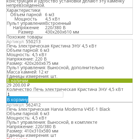
конструкция и удобство установки делают эту каменку
непревзойденной.
Характеристики
Объем парной
6 м3
Мощность
4,5 кВт
Пульт управления
Встроенный
Напряжение
220/380 В
Размер
430x260x610 мм
Похожие товары
Артикул:
550213
Печь электрическая Кристина ЭНУ 4,5 кВт
Объем парной:
6 м3
Мощность:
4,5 кВт
Напряжение:
220 В
Размер:
420х260х675 мм
Пульт управления:
Выносной, дополнительно
Масса камней:
12 кг
Единицы измерения:
шт.
В наличии
29 200.00
₽
Количество Печь электрическая Кристина ЭНУ 4,5 кВт
В корзину
Артикул:
562412
Печь электрическая Harvia Moderna V45E-1 Black
Объем парной:
6 м3
Мощность:
4,5 кВт
Пульт управления:
Выносной, в комплекте
Напряжение:
220/380 В
Размер:
410x310x580 мм
Единицы измерения:
шт