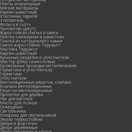
Плиты огнеупорные
Мягкие материалы
Кирпич шамотный
Утепление парной
Утеплитель
Фольга и скотч
Льноватин (джут)
Жаростойкая плитка и смеси
Плитка клинкерная и шамотная
Плитка из натурального камня
Смеси жаростойкие Терракот
Мастика Терракот
Кирпич шамотный
Крышные разделки и уплотнители
Мастер флеш силиконовые
Кровельные проходки металлические
Герметики и уплотнители
Герметики
Уплотнители
Вентиляционные решетки, клапана
Клапана вентиляционные
Решетки вентиляционные
Пропитки для дерева
Лак для вагонки
Масло для полков
Освещение
Светильники
Плафоны для светильников
Эмали термостойкие
Двери и форточки
Двери деревянные
Двери деревянные глухие