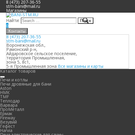
8 (473) 207-36-55
stm-bani@mail.ru
Магазины
Найти:
0
Контакты
8 (473) 207-36-55
stm-bani@mail.ru
Воронежская обл.,
Рамонский р-н,
Айдаровское сельское поселение,
территория Промышленная,
зона 5, 8с1,
5-я Промышленная зона
Все магазины и карты
Каталог товаров
Печи и котлы
Печи дровяные для бани
Aston
НМК
TMF
Теплодар
Варвара
ПроМеталл
Ермак
Fireway
Везувий
Гефест
Harvia
Печи электрические для сауны