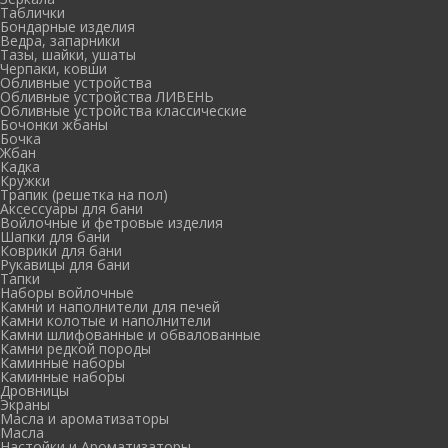
Таблички
Бондарные изделия
Ведра, запарники
Тазы, шайки, ушаты
Черпаки, ковши
Обливные устройства
Обливные устройства ЛИВЕНЬ
Обливные устройства классические
Бочонки жбаны
Бочка
Жбан
Кадка
Кружки
Трапик (решетка на пол)
Аксессуары для бани
Войлочные и фетровые изделия
Шапки для бани
Коврики для бани
Рукавицы для бани
Тапки
Наборы войлочные
Камни и наполнители для печей
Камни колотые и наполнители
Камни шлифованные и обвалованные
Камни редкой породы
Каминные наборы
Каминные наборы
Дровницы
Экраны
Масла и ароматизаторы
Масла
Настойки и Ароматизаторы