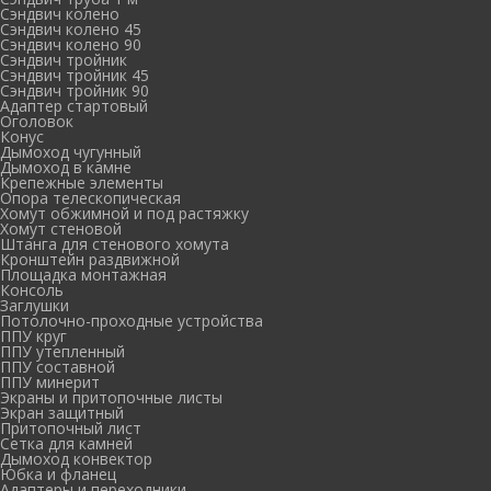
Сэндвич колено
Сэндвич колено 45
Сэндвич колено 90
Сэндвич тройник
Сэндвич тройник 45
Сэндвич тройник 90
Адаптер стартовый
Оголовок
Конус
Дымоход чугунный
Дымоход в камне
Крепежные элементы
Опора телескопическая
Хомут обжимной и под растяжку
Хомут стеновой
Штанга для стенового хомута
Кронштейн раздвижной
Площадка монтажная
Консоль
Заглушки
Потолочно-проходные устройства
ППУ круг
ППУ утепленный
ППУ составной
ППУ минерит
Экраны и притопочные листы
Экран защитный
Притопочный лист
Сетка для камней
Дымоход конвектор
Юбка и фланец
Адаптеры и переходники