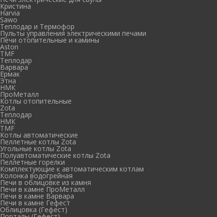
Кристина
Harvia
Sawo
Теплодар и Термофор
Пульты управления электрическими печами
Печи отопительные и камины
Aston
TMF
Теплодар
Варвара
Ермак
Этна
НМК
ПроМеталл
Котлы отопительные
Zota
Теплодар
НМК
TMF
Котлы автоматические
Пеллетные котлы Zota
Угольные котлы Zota
Полуавтоматические котлы Zota
Пеллетные горелки
Комплектующие к автоматическим котлам
Колонка водогрейная
Печи в облицовке из камня
Печи в камне ПроМеталл
Печи в камне Варвара
Печи в камне Гефест
Облицовка (Гефест)
Порталы (Гефест)