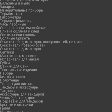
Бальзамы и мыло
Запарки
Измерительные приборы
Термометры
Гигрометры
Термогигрометры
Часы песочные
Соль розовая гималайская
Плитка соляная и клей
Светильники соляные
Соляные брикеты
Очистители дымоходов, поверхностей, септики
Очистители поверхностей
Очиститель дымоходов
Септики
Массажеры, мочалки
Испарители для масел
Губки
Веники для бани
Текстильные изделия
Наборы
Килты и парео
Полотенце
Товары для пикника
Тандыры и аксессуары
Тандыры
Аксессуары для тандыров
Чехлы для тандыров
Подставки для тандыров
Крышки и колпачки
Грили
Костровницы