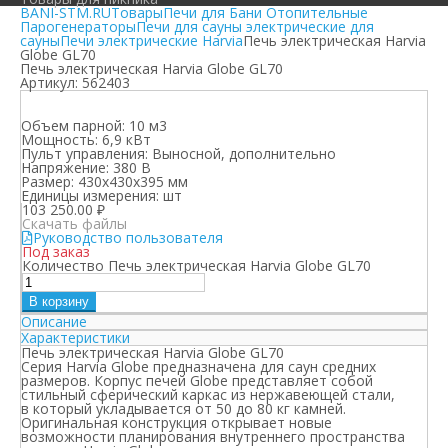
BANI-STM.RU
Товары
Печи для Бани Отопительные
Парогенераторы
Печи для сауны электрические для
сауны
Печи электрические Harvia
Печь электрическая Harvia
Globe GL70
Печь электрическая Harvia Globe GL70
Артикул:
562403
Объем парной:
10 м3
Мощность:
6,9 кВт
Пульт управления:
Выносной, дополнительно
Напряжение:
380 В
Размер:
430х430х395 мм
Единицы измерения:
шт
103 250.00
₽
Скачать файлы
Руководство пользователя
Под заказ
Количество Печь электрическая Harvia Globe GL70
В корзину
Описание
Характеристики
Печь электрическая Harvia Globe GL70
Серия Harvia Globe предназначена для саун средних
размеров. Корпус печей Globe представляет собой
стильный сферический каркас из нержавеющей стали,
в который укладывается от 50 до 80 кг камней.
Оригинальная конструкция открывает новые
возможности планирования внутреннего пространства