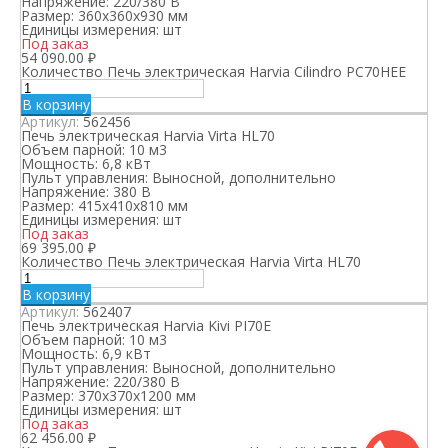
Напряжение:
220/380 В
Размер:
360x360x930 мм
Единицы измерения:
шт
Под заказ
54 090.00
₽
Количество Печь электрическая Harvia Cilindro PC70HEE
В корзину
Артикул:
562456
Печь электрическая Harvia Virta HL70
Объем парной:
10 м3
Мощность:
6,8 кВт
Пульт управления:
Выносной, дополнительно
Напряжение:
380 В
Размер:
415x410x810 мм
Единицы измерения:
шт
Под заказ
69 395.00
₽
Количество Печь электрическая Harvia Virta HL70
В корзину
Артикул:
562407
Печь электрическая Harvia Kivi PI70E
Объем парной:
10 м3
Мощность:
6,9 кВт
Пульт управления:
Выносной, дополнительно
Напряжение:
220/380 В
Размер:
370x370x1200 мм
Единицы измерения:
шт
Под заказ
62 456.00
₽