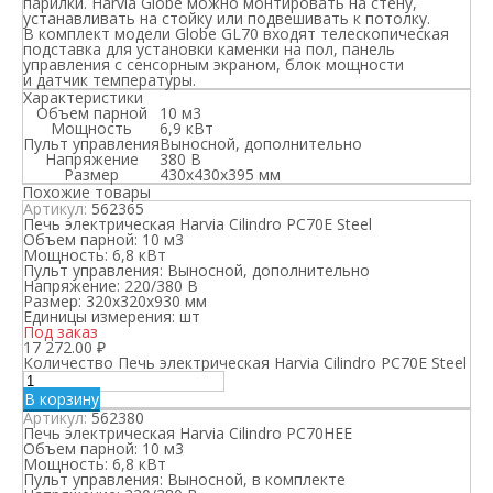
парилки. Harvia Globe можно монтировать на стену,
устанавливать на стойку или подвешивать к потолку.
В комплект модели Globe GL70 входят телескопическая
подставка для установки каменки на пол, панель
управления с сенсорным экраном, блок мощности
и датчик температуры.
Характеристики
Объем парной
10 м3
Мощность
6,9 кВт
Пульт управления
Выносной, дополнительно
Напряжение
380 В
Размер
430х430х395 мм
Похожие товары
Артикул:
562365
Печь электрическая Harvia Cilindro PC70E Steel
Объем парной:
10 м3
Мощность:
6,8 кВт
Пульт управления:
Выносной, дополнительно
Напряжение:
220/380 В
Размер:
320x320x930 мм
Единицы измерения:
шт
Под заказ
17 272.00
₽
Количество Печь электрическая Harvia Cilindro PC70E Steel
В корзину
Артикул:
562380
Печь электрическая Harvia Cilindro PC70HEE
Объем парной:
10 м3
Мощность:
6,8 кВт
Пульт управления:
Выносной, в комплекте