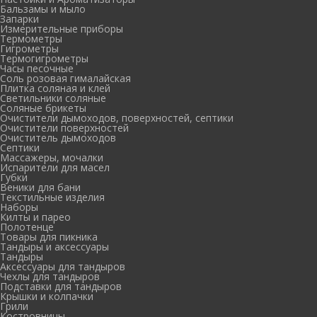
Бальзамы и мыло
Запарки
Измерительные приборы
Термометры
Гигрометры
Термогигрометры
Часы песочные
Соль розовая гималайская
Плитка соляная и клей
Светильники соляные
Соляные брикеты
Очистители дымоходов, поверхностей, септики
Очистители поверхностей
Очиститель дымоходов
Септики
Массажеры, мочалки
Испарители для масел
Губки
Веники для бани
Текстильные изделия
Наборы
Килты и парео
Полотенце
Товары для пикника
Тандыры и аксессуары
Тандыры
Аксессуары для тандыров
Чехлы для тандыров
Подставки для тандыров
Крышки и колпачки
Грили
Костровницы