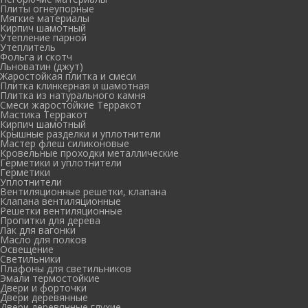
Плиты огнеупорные
Мягкие материалы
Кирпич шамотный
Утепление парной
Утеплитель
Фольга и скотч
Льноватин (джут)
Жаростойкая плитка и смеси
Плитка клинкерная и шамотная
Плитка из натурального камня
Смеси жаростойкие Терракот
Мастика Терракот
Кирпич шамотный
Крышные разделки и уплотнители
Мастер флеш силиконовые
Кровельные проходки металлические
Герметики и уплотнители
Герметики
Уплотнители
Вентиляционные решетки, клапана
Клапана вентиляционные
Решетки вентиляционные
Пропитки для дерева
Лак для вагонки
Масло для полков
Освещение
Светильники
Плафоны для светильников
Эмали термостойкие
Двери и форточки
Двери деревянные
Двери деревянные глухие