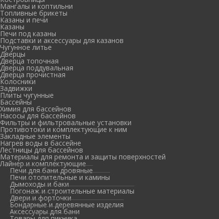
Мангалы и коптильни
Топливные брикеты
Казаны и печи
Казаны
Печи под казаны
Подставки и аксессуары для казанов
Чугунное литье
Дверцы
Дверца топочная
Дверца поддувальная
Дверца прочистная
Колосники
Задвижки
Плиты чугунные
Бассейны
Химия для бассейнов
Насосы для бассейнов
Фильтры и фильтровальные установки
Противотоки и комплектующие к ним
Закладные элементы
Нагрев воды в бассейне
Лестницы для бассейнов
Материалы для ремонта и защиты поверхностей
Лайнер и комплектующие
Печи для бани дровяные
Печи отопительные и камины
Дымоходы и баки
Погонаж и строительные материалы
Двери и форточки
Бондарные и деревянные изделия
Аксессуары для бани
Товары для пикника