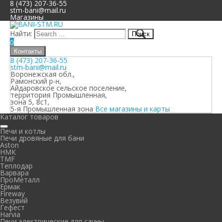
8 (473) 207-36-55
stm-bani@mail.ru
Магазины
Найти:
0
Контакты
8 (473) 207-36-55
stm-bani@mail.ru
Воронежская обл.,
Рамонский р-н,
Айдаровское сельское поселение,
территория Промышленная,
зона 5, 8с1,
5-я Промышленная зона
Все магазины и карты
Каталог товаров
Печи и котлы
Печи дровяные для бани
Aston
НМК
TMF
Теплодар
Варвара
ПроМеталл
Ермак
Fireway
Везувий
Гефест
Harvia
Печи электрические для сауны