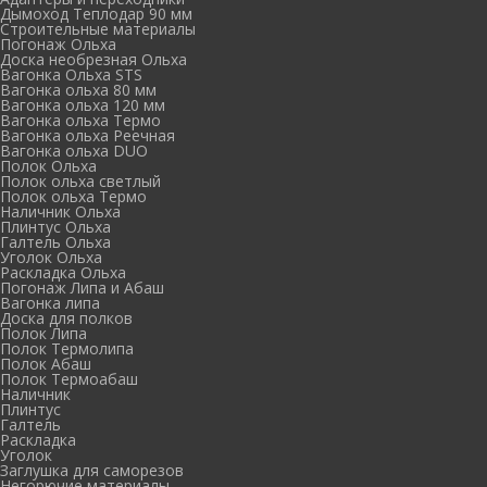
Дымоход Теплодар 90 мм
Cтроительные материалы
Погонаж Ольха
Доска необрезная Ольха
Вагонка Ольха STS
Вагонка ольха 80 мм
Вагонка ольха 120 мм
Вагонка ольха Термо
Вагонка ольха Реечная
Вагонка ольха DUO
Полок Ольха
Полок ольха светлый
Полок ольха Термо
Наличник Ольха
Плинтус Ольха
Галтель Ольха
Уголок Ольха
Раскладка Ольха
Погонаж Липа и Абаш
Вагонка липа
Доска для полков
Полок Липа
Полок Термолипа
Полок Абаш
Полок Термоабаш
Наличник
Плинтус
Галтель
Раскладка
Уголок
Заглушка для саморезов
Негорючие материалы