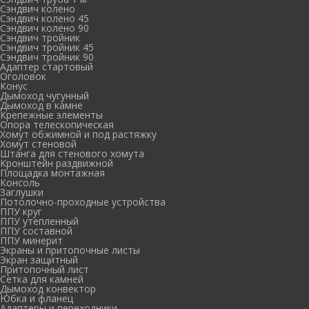
Сэндвич колено
Сэндвич колено 45
Сэндвич колено 90
Сэндвич тройник
Сэндвич тройник 45
Сэндвич тройник 90
Адаптер стартовый
Оголовок
Конус
Дымоход чугунный
Дымоход в камне
Крепежные элементы
Опора телескопическая
Хомут обжимной и под растяжку
Хомут стеновой
Штанга для стенового хомута
Кронштейн раздвижной
Площадка монтажная
Консоль
Заглушки
Потолочно-проходные устройства
ППУ круг
ППУ утепленный
ППУ составной
ППУ минерит
Экраны и притопочные листы
Экран защитный
Притопочный лист
Сетка для камней
Дымоход конвектор
Юбка и фланец
Адаптеры и переходники