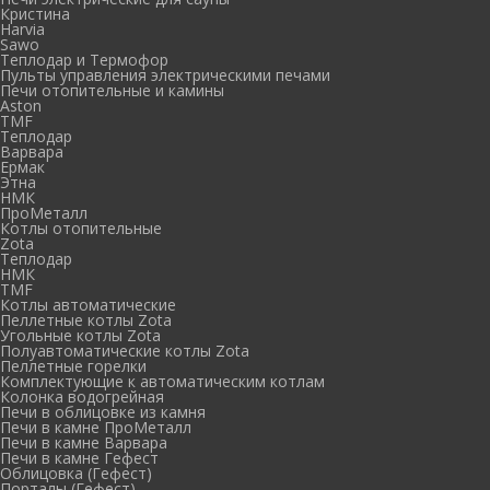
Кристина
Harvia
Sawo
Теплодар и Термофор
Пульты управления электрическими печами
Печи отопительные и камины
Aston
TMF
Теплодар
Варвара
Ермак
Этна
НМК
ПроМеталл
Котлы отопительные
Zota
Теплодар
НМК
TMF
Котлы автоматические
Пеллетные котлы Zota
Угольные котлы Zota
Полуавтоматические котлы Zota
Пеллетные горелки
Комплектующие к автоматическим котлам
Колонка водогрейная
Печи в облицовке из камня
Печи в камне ПроМеталл
Печи в камне Варвара
Печи в камне Гефест
Облицовка (Гефест)
Порталы (Гефест)