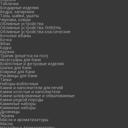
Таблички
Бондарные изделия
Ведра, запарники
Тазы, шайки, ушаты
Черпаки, ковши
Обливные устройства
Обливные устройства ЛИВЕНЬ
Обливные устройства классические
Бочонки жбаны
Бочка
Жбан
Кадка
Кружки
Трапик (решетка на пол)
Аксессуары для бани
Войлочные и фетровые изделия
Шапки для бани
Коврики для бани
Рукавицы для бани
Тапки
Наборы войлочные
Камни и наполнители для печей
Камни колотые и наполнители
Камни шлифованные и обвалованные
Камни редкой породы
Каминные наборы
Каминные наборы
Дровницы
Экраны
Масла и ароматизаторы
Масла
Настойки и Ароматизаторы