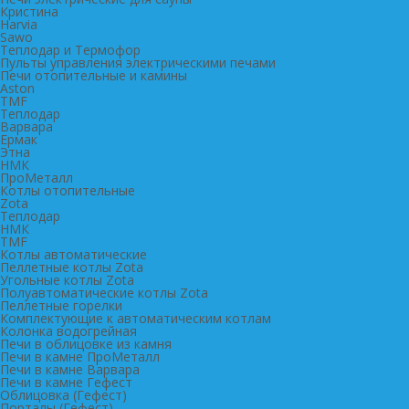
Кристина
Harvia
Sawo
Теплодар и Термофор
Пульты управления электрическими печами
Печи отопительные и камины
Aston
TMF
Теплодар
Варвара
Ермак
Этна
НМК
ПроМеталл
Котлы отопительные
Zota
Теплодар
НМК
TMF
Котлы автоматические
Пеллетные котлы Zota
Угольные котлы Zota
Полуавтоматические котлы Zota
Пеллетные горелки
Комплектующие к автоматическим котлам
Колонка водогрейная
Печи в облицовке из камня
Печи в камне ПроМеталл
Печи в камне Варвара
Печи в камне Гефест
Облицовка (Гефест)
Порталы (Гефест)