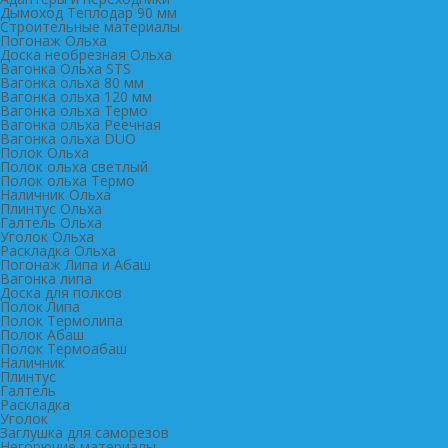
Дымоход Теплодар 90 мм
Cтроительные материалы
Погонаж Ольха
Доска необрезная Ольха
Вагонка Ольха STS
Вагонка ольха 80 мм
Вагонка ольха 120 мм
Вагонка ольха Термо
Вагонка ольха Реечная
Вагонка ольха DUO
Полок Ольха
Полок ольха светлый
Полок ольха Термо
Наличник Ольха
Плинтус Ольха
Галтель Ольха
Уголок Ольха
Раскладка Ольха
Погонаж Липа и Абаш
Вагонка липа
Доска для полков
Полок Липа
Полок Термолипа
Полок Абаш
Полок Термоабаш
Наличник
Плинтус
Галтель
Раскладка
Уголок
Заглушка для саморезов
Негорючие материалы