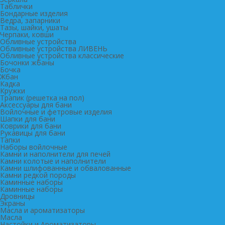
Таблички
Бондарные изделия
Ведра, запарники
Тазы, шайки, ушаты
Черпаки, ковши
Обливные устройства
Обливные устройства ЛИВЕНЬ
Обливные устройства классические
Бочонки жбаны
Бочка
Жбан
Кадка
Кружки
Трапик (решетка на пол)
Аксессуары для бани
Войлочные и фетровые изделия
Шапки для бани
Коврики для бани
Рукавицы для бани
Тапки
Наборы войлочные
Камни и наполнители для печей
Камни колотые и наполнители
Камни шлифованные и обвалованные
Камни редкой породы
Каминные наборы
Каминные наборы
Дровницы
Экраны
Масла и ароматизаторы
Масла
Настойки и Ароматизаторы