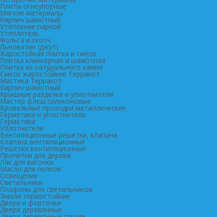
Плиты огнеупорные
Мягкие материалы
Кирпич шамотный
Утепление парной
Утеплитель
Фольга и скотч
Льноватин (джут)
Жаростойкая плитка и смеси
Плитка клинкерная и шамотная
Плитка из натурального камня
Смеси жаростойкие Терракот
Мастика Терракот
Кирпич шамотный
Крышные разделки и уплотнители
Мастер флеш силиконовые
Кровельные проходки металлические
Герметики и уплотнители
Герметики
Уплотнители
Вентиляционные решетки, клапана
Клапана вентиляционные
Решетки вентиляционные
Пропитки для дерева
Лак для вагонки
Масло для полков
Освещение
Светильники
Плафоны для светильников
Эмали термостойкие
Двери и форточки
Двери деревянные
Двери деревянные глухие