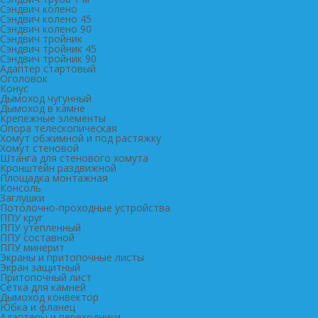
Сэндвич колено
Сэндвич колено 45
Сэндвич колено 90
Сэндвич тройник
Сэндвич тройник 45
Сэндвич тройник 90
Адаптер стартовый
Оголовок
Конус
Дымоход чугунный
Дымоход в камне
Крепежные элементы
Опора телескопическая
Хомут обжимной и под растяжку
Хомут стеновой
Штанга для стенового хомута
Кронштейн раздвижной
Площадка монтажная
Консоль
Заглушки
Потолочно-проходные устройства
ППУ круг
ППУ утепленный
ППУ составной
ППУ минерит
Экраны и притопочные листы
Экран защитный
Притопочный лист
Сетка для камней
Дымоход конвектор
Юбка и фланец
Адаптеры и переходники