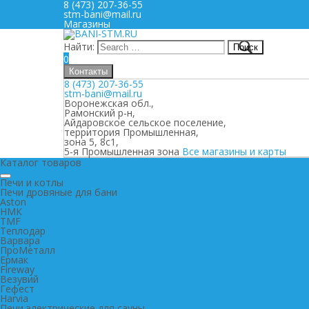
8 (473) 207-36-55
stm-bani@mail.ru
Магазины
Найти:
0
Контакты
8 (473) 207-36-55
stm-bani@mail.ru
Воронежская обл.,
Рамонский р-н,
Айдаровское сельское поселение,
территория Промышленная,
зона 5, 8с1,
5-я Промышленная зона
Все магазины и карты
Каталог товаров
Печи и котлы
Печи дровяные для бани
Aston
НМК
TMF
Теплодар
Варвара
ПроМеталл
Ермак
Fireway
Везувий
Гефест
Harvia
Печи электрические для сауны