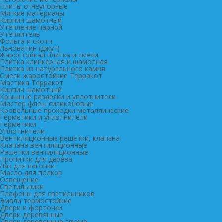
Плиты огнеупорные
Мягкие материалы
Кирпич шамотный
Утепление парной
Утеплитель
Фольга и скотч
Льноватин (джут)
Жаростойкая плитка и смеси
Плитка клинкерная и шамотная
Плитка из натурального камня
Смеси жаростойкие Терракот
Мастика Терракот
Кирпич шамотный
Крышные разделки и уплотнители
Мастер флеш силиконовые
Кровельные проходки металлические
Герметики и уплотнители
Герметики
Уплотнители
Вентиляционные решетки, клапана
Клапана вентиляционные
Решетки вентиляционные
Пропитки для дерева
Лак для вагонки
Масло для полков
Освещение
Светильники
Плафоны для светильников
Эмали термостойкие
Двери и форточки
Двери деревянные
Двери деревянные глухие