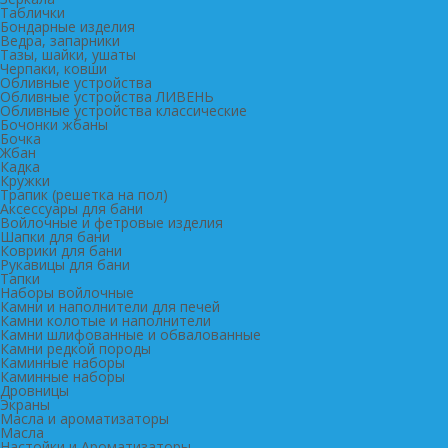
Таблички
Бондарные изделия
Ведра, запарники
Тазы, шайки, ушаты
Черпаки, ковши
Обливные устройства
Обливные устройства ЛИВЕНЬ
Обливные устройства классические
Бочонки жбаны
Бочка
Жбан
Кадка
Кружки
Трапик (решетка на пол)
Аксессуары для бани
Войлочные и фетровые изделия
Шапки для бани
Коврики для бани
Рукавицы для бани
Тапки
Наборы войлочные
Камни и наполнители для печей
Камни колотые и наполнители
Камни шлифованные и обвалованные
Камни редкой породы
Каминные наборы
Каминные наборы
Дровницы
Экраны
Масла и ароматизаторы
Масла
Настойки и Ароматизаторы