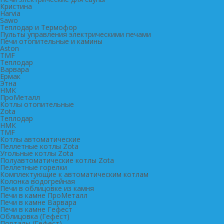
Кристина
Harvia
Sawo
Теплодар и Термофор
Пульты управления электрическими печами
Печи отопительные и камины
Aston
TMF
Теплодар
Варвара
Ермак
Этна
НМК
ПроМеталл
Котлы отопительные
Zota
Теплодар
НМК
TMF
Котлы автоматические
Пеллетные котлы Zota
Угольные котлы Zota
Полуавтоматические котлы Zota
Пеллетные горелки
Комплектующие к автоматическим котлам
Колонка водогрейная
Печи в облицовке из камня
Печи в камне ПроМеталл
Печи в камне Варвара
Печи в камне Гефест
Облицовка (Гефест)
Порталы (Гефест)