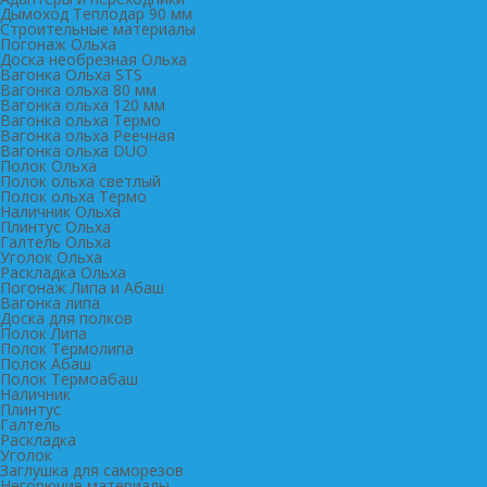
Дымоход Теплодар 90 мм
Cтроительные материалы
Погонаж Ольха
Доска необрезная Ольха
Вагонка Ольха STS
Вагонка ольха 80 мм
Вагонка ольха 120 мм
Вагонка ольха Термо
Вагонка ольха Реечная
Вагонка ольха DUO
Полок Ольха
Полок ольха светлый
Полок ольха Термо
Наличник Ольха
Плинтус Ольха
Галтель Ольха
Уголок Ольха
Раскладка Ольха
Погонаж Липа и Абаш
Вагонка липа
Доска для полков
Полок Липа
Полок Термолипа
Полок Абаш
Полок Термоабаш
Наличник
Плинтус
Галтель
Раскладка
Уголок
Заглушка для саморезов
Негорючие материалы