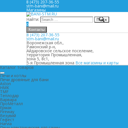
8 (473) 207-36-55
stm-bani@mail.ru
Магазины
Найти:
0
Контакты
8 (473) 207-36-55
stm-bani@mail.ru
Воронежская обл.,
Рамонский р-н,
Айдаровское сельское поселение,
территория Промышленная,
зона 5, 8с1,
5-я Промышленная зона
Все магазины и карты
Каталог товаров
Печи и котлы
Печи дровяные для бани
Aston
НМК
TMF
Теплодар
Варвара
ПроМеталл
Ермак
Fireway
Везувий
Гефест
Harvia
Печи электрические для сауны