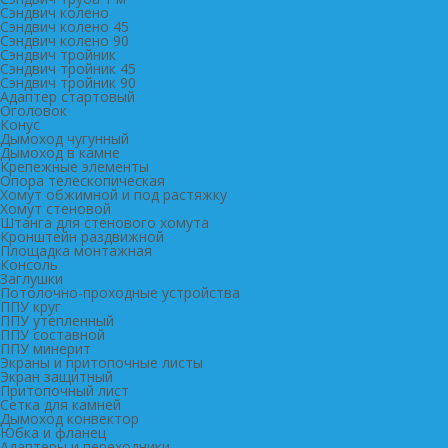
Сэндвич колено
Сэндвич колено 45
Сэндвич колено 90
Сэндвич тройник
Сэндвич тройник 45
Сэндвич тройник 90
Адаптер стартовый
Оголовок
Конус
Дымоход чугунный
Дымоход в камне
Крепежные элементы
Опора телескопическая
Хомут обжимной и под растяжку
Хомут стеновой
Штанга для стенового хомута
Кронштейн раздвижной
Площадка монтажная
Консоль
Заглушки
Потолочно-проходные устройства
ППУ круг
ППУ утепленный
ППУ составной
ППУ минерит
Экраны и притопочные листы
Экран защитный
Притопочный лист
Сетка для камней
Дымоход конвектор
Юбка и фланец
Адаптеры и переходники